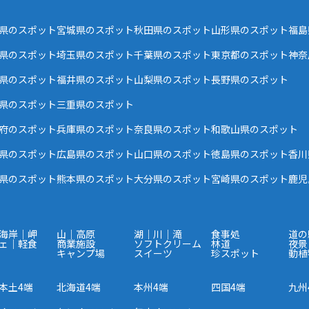
県のスポット
宮城県のスポット
秋田県のスポット
山形県のスポット
福島
県のスポット
埼玉県のスポット
千葉県のスポット
東京都のスポット
神奈
県のスポット
福井県のスポット
山梨県のスポット
長野県のスポット
県のスポット
三重県のスポット
府のスポット
兵庫県のスポット
奈良県のスポット
和歌山県のスポット
県のスポット
広島県のスポット
山口県のスポット
徳島県のスポット
香川
県のスポット
熊本県のスポット
大分県のスポット
宮崎県のスポット
鹿児
海岸｜岬
山｜高原
湖｜川｜滝
食事処
道の
ェ｜軽食
商業施設
ソフトクリーム
林道
夜景
キャンプ場
スイーツ
珍スポット
動植
本土4端
北海道4端
本州4端
四国4端
九州