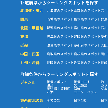
都道府県からツーリングスポットを探す
北海道・東北
北海道のスポット
青森県のスポット
岩手
関東
茨城県のスポット
栃木県のスポット
群馬
北陸・甲信越
新潟県のスポット
富山県のスポット
石川
東海
岐阜県のスポット
静岡県のスポット
愛知
近畿
滋賀県のスポット
京都府のスポット
大阪
中国・四国
鳥取県のスポット
島根県のスポット
岡山
九州・沖縄
福岡県のスポット
佐賀県のスポット
長崎
詳細条件からツーリングスポットを探す
ジャンル
絶景スポット
絶景ロード
海｜
温泉
文化施設
カフ
美術館｜資料館
海鮮
ダム
お酒
ライダーハウス
東西南北の端
全ての端
日本4端
日本