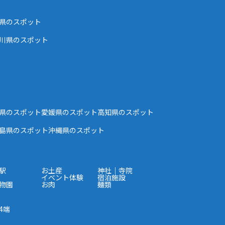
県のスポット
川県のスポット
県のスポット
愛媛県のスポット
高知県のスポット
島県のスポット
沖縄県のスポット
駅
お土産
神社｜寺院
イベント体験
宿泊施設
物園
お肉
麺類
4端