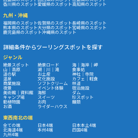
香川県のスポット
愛媛県のスポット
高知県のスポット
九州・沖縄
福岡県のスポット
佐賀県のスポット
長崎県のスポット
熊本県のスポット
大分県のスポット
宮崎県のスポット
鹿児島県のスポット
沖縄県のスポット
詳細条件からツーリングスポットを探す
ジャンル
絶景スポット
絶景ロード
海｜海岸｜岬
山｜高原
湖｜川｜滝
食事処
道の駅
お土産
神社｜寺院
温泉
文化施設
カフェ｜軽食
商業施設
ソフトクリーム
林道
夜景
イベント体験
宿泊施設
美術館｜資料館
海鮮
ダム
キャンプ場
スイーツ
珍スポット
動植物園
お肉
麺類
お酒
ライダーハウス
東西南北の端
全ての端
日本4端
日本本土4端
北海道4端
本州4端
四国4端
九州4端