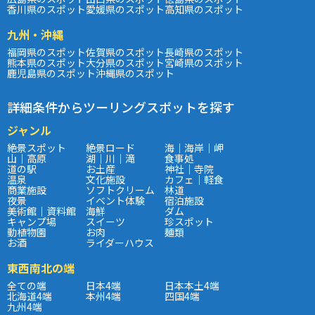
香川県のスポット
愛媛県のスポット
高知県のスポット
九州・沖縄
福岡県のスポット
佐賀県のスポット
長崎県のスポット
熊本県のスポット
大分県のスポット
宮崎県のスポット
鹿児島県のスポット
沖縄県のスポット
詳細条件からツーリングスポットを探す
ジャンル
絶景スポット
絶景ロード
海｜海岸｜岬
山｜高原
湖｜川｜滝
食事処
道の駅
お土産
神社｜寺院
温泉
文化施設
カフェ｜軽食
商業施設
ソフトクリーム
林道
夜景
イベント体験
宿泊施設
美術館｜資料館
海鮮
ダム
キャンプ場
スイーツ
珍スポット
動植物園
お肉
麺類
お酒
ライダーハウス
東西南北の端
全ての端
日本4端
日本本土4端
北海道4端
本州4端
四国4端
九州4端