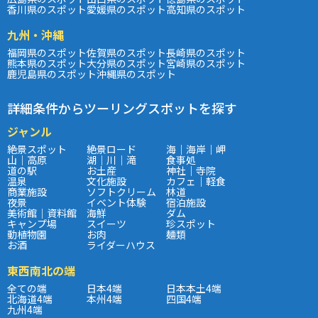
香川県のスポット
愛媛県のスポット
高知県のスポット
九州・沖縄
福岡県のスポット
佐賀県のスポット
長崎県のスポット
熊本県のスポット
大分県のスポット
宮崎県のスポット
鹿児島県のスポット
沖縄県のスポット
詳細条件からツーリングスポットを探す
ジャンル
絶景スポット
絶景ロード
海｜海岸｜岬
山｜高原
湖｜川｜滝
食事処
道の駅
お土産
神社｜寺院
温泉
文化施設
カフェ｜軽食
商業施設
ソフトクリーム
林道
夜景
イベント体験
宿泊施設
美術館｜資料館
海鮮
ダム
キャンプ場
スイーツ
珍スポット
動植物園
お肉
麺類
お酒
ライダーハウス
東西南北の端
全ての端
日本4端
日本本土4端
北海道4端
本州4端
四国4端
九州4端