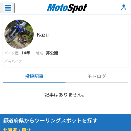
Kazu
14年
非公開
バイク歴
地域
所有バイク
投稿記事
モトログ
記事はありません。
都道府県からツーリングスポットを探す
北海道・東北