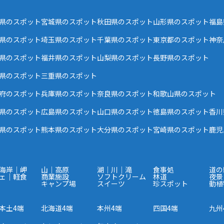
県のスポット
宮城県のスポット
秋田県のスポット
山形県のスポット
福島
県のスポット
埼玉県のスポット
千葉県のスポット
東京都のスポット
神奈
県のスポット
福井県のスポット
山梨県のスポット
長野県のスポット
県のスポット
三重県のスポット
府のスポット
兵庫県のスポット
奈良県のスポット
和歌山県のスポット
県のスポット
広島県のスポット
山口県のスポット
徳島県のスポット
香川
県のスポット
熊本県のスポット
大分県のスポット
宮崎県のスポット
鹿児
海岸｜岬
山｜高原
湖｜川｜滝
食事処
道の
ェ｜軽食
商業施設
ソフトクリーム
林道
夜景
キャンプ場
スイーツ
珍スポット
動植
本土4端
北海道4端
本州4端
四国4端
九州