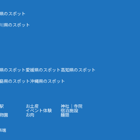
県のスポット
川県のスポット
県のスポット
愛媛県のスポット
高知県のスポット
島県のスポット
沖縄県のスポット
駅
お土産
神社｜寺院
イベント体験
宿泊施設
物園
お肉
麺類
4端