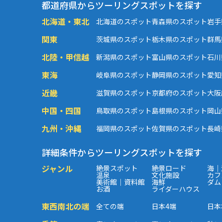
都道府県からツーリングスポットを探す
北海道・東北
北海道のスポット
青森県のスポット
岩手
関東
茨城県のスポット
栃木県のスポット
群馬
北陸・甲信越
新潟県のスポット
富山県のスポット
石川
東海
岐阜県のスポット
静岡県のスポット
愛知
近畿
滋賀県のスポット
京都府のスポット
大阪
中国・四国
鳥取県のスポット
島根県のスポット
岡山
九州・沖縄
福岡県のスポット
佐賀県のスポット
長崎
詳細条件からツーリングスポットを探す
ジャンル
絶景スポット
絶景ロード
海｜
温泉
文化施設
カフ
美術館｜資料館
海鮮
ダム
お酒
ライダーハウス
東西南北の端
全ての端
日本4端
日本