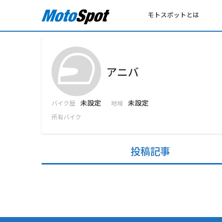
モトスポットとは
アニバ
未設定
未設定
バイク歴
地域
所有バイク
投稿記事