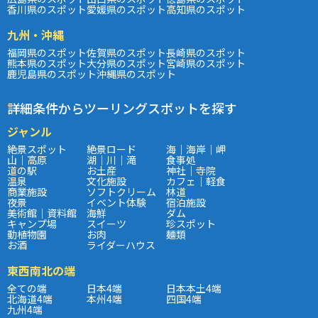
香川県のスポット
愛媛県のスポット
高知県のスポット
九州・沖縄
福岡県のスポット
佐賀県のスポット
長崎県のスポット
熊本県のスポット
大分県のスポット
宮崎県のスポット
鹿児島県のスポット
沖縄県のスポット
詳細条件からツーリングスポットを探す
ジャンル
絶景スポット
絶景ロード
海｜海岸｜岬
山｜高原
湖｜川｜滝
食事処
道の駅
お土産
神社｜寺院
温泉
文化施設
カフェ｜軽食
商業施設
ソフトクリーム
林道
夜景
イベント体験
宿泊施設
美術館｜資料館
海鮮
ダム
キャンプ場
スイーツ
珍スポット
動植物園
お肉
麺類
お酒
ライダーハウス
東西南北の端
全ての端
日本4端
日本本土4端
北海道4端
本州4端
四国4端
九州4端