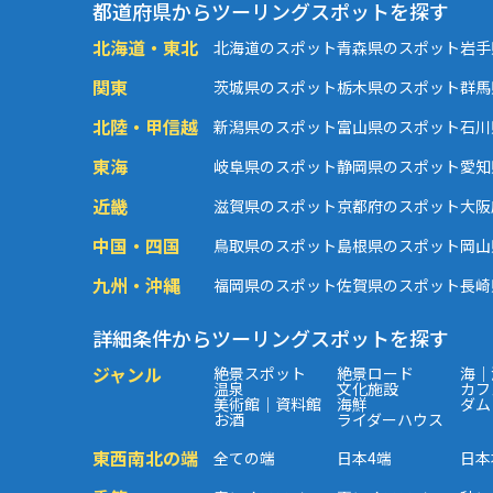
都道府県からツーリングスポットを探す
北海道・東北
北海道のスポット
青森県のスポット
岩手
関東
茨城県のスポット
栃木県のスポット
群馬
北陸・甲信越
新潟県のスポット
富山県のスポット
石川
東海
岐阜県のスポット
静岡県のスポット
愛知
近畿
滋賀県のスポット
京都府のスポット
大阪
中国・四国
鳥取県のスポット
島根県のスポット
岡山
九州・沖縄
福岡県のスポット
佐賀県のスポット
長崎
詳細条件からツーリングスポットを探す
ジャンル
絶景スポット
絶景ロード
海｜
温泉
文化施設
カフ
美術館｜資料館
海鮮
ダム
お酒
ライダーハウス
東西南北の端
全ての端
日本4端
日本