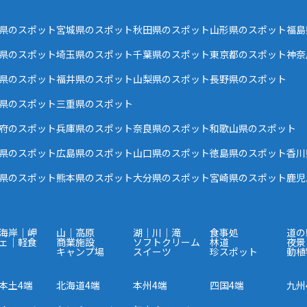
県のスポット
宮城県のスポット
秋田県のスポット
山形県のスポット
福島
県のスポット
埼玉県のスポット
千葉県のスポット
東京都のスポット
神奈
県のスポット
福井県のスポット
山梨県のスポット
長野県のスポット
県のスポット
三重県のスポット
府のスポット
兵庫県のスポット
奈良県のスポット
和歌山県のスポット
県のスポット
広島県のスポット
山口県のスポット
徳島県のスポット
香川
県のスポット
熊本県のスポット
大分県のスポット
宮崎県のスポット
鹿児
海岸｜岬
山｜高原
湖｜川｜滝
食事処
道の
ェ｜軽食
商業施設
ソフトクリーム
林道
夜景
キャンプ場
スイーツ
珍スポット
動植
本土4端
北海道4端
本州4端
四国4端
九州