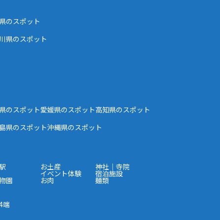
県のスポット
川県のスポット
県のスポット
愛媛県のスポット
高知県のスポット
島県のスポット
沖縄県のスポット
駅
お土産
神社｜寺院
イベント体験
宿泊施設
物園
お肉
麺類
4端