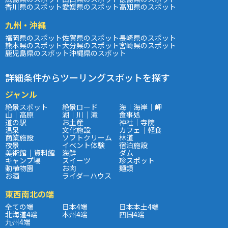
香川県のスポット
愛媛県のスポット
高知県のスポット
九州・沖縄
福岡県のスポット
佐賀県のスポット
長崎県のスポット
熊本県のスポット
大分県のスポット
宮崎県のスポット
鹿児島県のスポット
沖縄県のスポット
詳細条件からツーリングスポットを探す
ジャンル
絶景スポット
絶景ロード
海｜海岸｜岬
山｜高原
湖｜川｜滝
食事処
道の駅
お土産
神社｜寺院
温泉
文化施設
カフェ｜軽食
商業施設
ソフトクリーム
林道
夜景
イベント体験
宿泊施設
美術館｜資料館
海鮮
ダム
キャンプ場
スイーツ
珍スポット
動植物園
お肉
麺類
お酒
ライダーハウス
東西南北の端
全ての端
日本4端
日本本土4端
北海道4端
本州4端
四国4端
九州4端