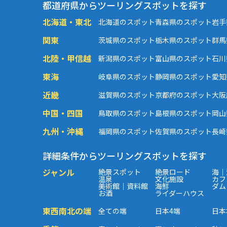
都道府県からツーリングスポットを探す
北海道・東北
北海道のスポット
青森県のスポット
岩手
関東
茨城県のスポット
栃木県のスポット
群馬
北陸・甲信越
新潟県のスポット
富山県のスポット
石川
東海
岐阜県のスポット
静岡県のスポット
愛知
近畿
滋賀県のスポット
京都府のスポット
大阪
中国・四国
鳥取県のスポット
島根県のスポット
岡山
九州・沖縄
福岡県のスポット
佐賀県のスポット
長崎
詳細条件からツーリングスポットを探す
ジャンル
絶景スポット
絶景ロード
海｜
温泉
文化施設
カフ
美術館｜資料館
海鮮
ダム
お酒
ライダーハウス
東西南北の端
全ての端
日本4端
日本