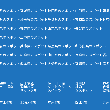
県のスポット
宮城県のスポット
秋田県のスポット
山形県のスポット
福島
県のスポット
埼玉県のスポット
千葉県のスポット
東京都のスポット
神奈
県のスポット
福井県のスポット
山梨県のスポット
長野県のスポット
県のスポット
三重県のスポット
府のスポット
兵庫県のスポット
奈良県のスポット
和歌山県のスポット
県のスポット
広島県のスポット
山口県のスポット
徳島県のスポット
香川
県のスポット
熊本県のスポット
大分県のスポット
宮崎県のスポット
鹿児
海岸｜岬
山｜高原
湖｜川｜滝
食事処
道の
ェ｜軽食
商業施設
ソフトクリーム
林道
夜景
キャンプ場
スイーツ
珍スポット
動植
本土4端
北海道4端
本州4端
四国4端
九州