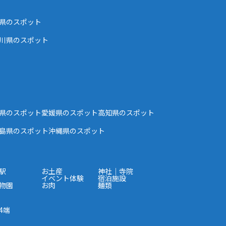
県のスポット
川県のスポット
県のスポット
愛媛県のスポット
高知県のスポット
島県のスポット
沖縄県のスポット
駅
お土産
神社｜寺院
イベント体験
宿泊施設
物園
お肉
麺類
4端