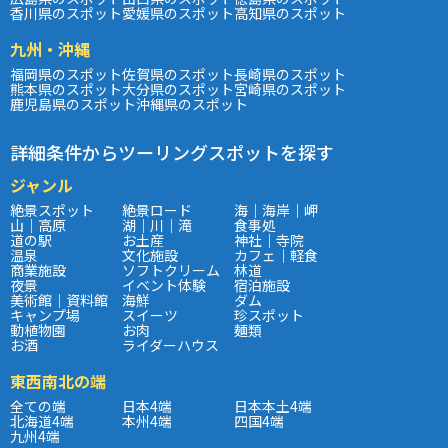
香川県のスポット
愛媛県のスポット
高知県のスポット
九州・沖縄
福岡県のスポット
佐賀県のスポット
長崎県のスポット
熊本県のスポット
大分県のスポット
宮崎県のスポット
鹿児島県のスポット
沖縄県のスポット
詳細条件からツーリングスポットを探す
ジャンル
絶景スポット
絶景ロード
海｜海岸｜岬
山｜高原
湖｜川｜滝
食事処
道の駅
お土産
神社｜寺院
温泉
文化施設
カフェ｜軽食
商業施設
ソフトクリーム
林道
夜景
イベント体験
宿泊施設
美術館｜資料館
海鮮
ダム
キャンプ場
スイーツ
珍スポット
動植物園
お肉
麺類
お酒
ライダーハウス
東西南北の端
全ての端
日本4端
日本本土4端
北海道4端
本州4端
四国4端
九州4端