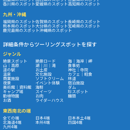
香川県のスポット
愛媛県のスポット
高知県のスポット
九州・沖縄
福岡県のスポット
佐賀県のスポット
長崎県のスポット
熊本県のスポット
大分県のスポット
宮崎県のスポット
鹿児島県のスポット
沖縄県のスポット
詳細条件からツーリングスポットを探す
ジャンル
絶景スポット
絶景ロード
海｜海岸｜岬
山｜高原
湖｜川｜滝
食事処
道の駅
お土産
神社｜寺院
温泉
文化施設
カフェ｜軽食
商業施設
ソフトクリーム
林道
夜景
イベント体験
宿泊施設
美術館｜資料館
海鮮
ダム
キャンプ場
スイーツ
珍スポット
動植物園
お肉
麺類
お酒
ライダーハウス
東西南北の端
全ての端
日本4端
日本本土4端
北海道4端
本州4端
四国4端
九州4端