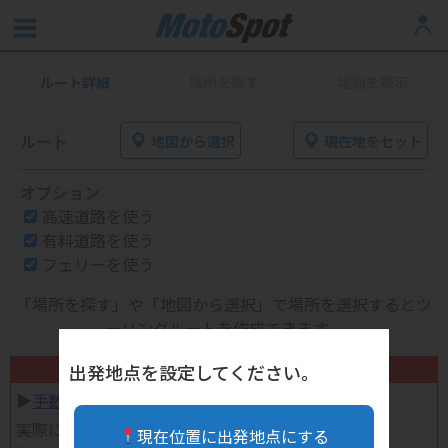
ルート詳細
場所を探す
地図を表示
ルート
地図から選択
現在地をセット
オプション
高速道路を使う
有料道路を使う
フェリーを使う
「場所を探す」や「地図から選択」で場所を選択するとツ
ーリングルートを作成できます。
不要になったバイク用品高く売れます！
出発地点を設定してください。
▶︎
手数料完全無料の自宅で売れる宅配買取
実際に売ってみた体験談
現在位置に出発地点にする