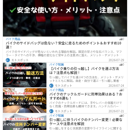
バイク用品
0
バイクのサイドバッグは危ない？安全に走るためのポイント＆おすすめ10
選！
バイクのサイドバッグが危ないといわれる理由を解説。固定の甘さや左右バランス、マフ
ラー・タイヤへの干渉、横幅の変化など安全上の注意点に加え、メリット・デメリット、
容量・素材・防水性を踏まえた選び方、おすすめのサイドバッグ10選を紹介します。
モトスポット
2026-07-29
バイク知識
0
【バイク乗りの引っ越し】バイクを運ぶ方法
は？注意点も解説！
引っ越しでバイクを運ぶ4つの方法を、メリット・デメリ
ットとともに解説。自走・自分で運ぶ・引っ越し業者・
バイク専門業者の選び方や輸送時の注意点、駐輪場所の
モトスポット
2026-07-24
確保、住所変更など必要な手続きも紹介します。
バイク用品
0
バイクのナックルガードに防寒効果はある？お
すすめ6選も！
バイクのナックルガードには、手やレバーの保護だけで
なく防風・防寒効果も期待できます。ハンドルカバーと
の違いやメリット・デメリット、選び方を解説し、冬の
モトスポット
2026-07-21
ツーリングにおすすめの大型ナックルガード6選を価格や
バイク知識
0
特徴とともに紹介します。
引っ越しに伴うバイクのナンバー変更！必要な
ケースや注意点を解説
引っ越しをすると住民票の変更やライフラインに関する