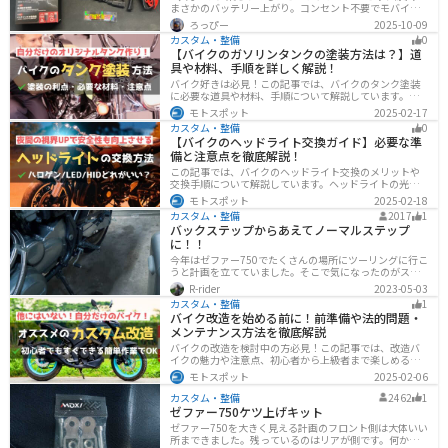
まさかのバッテリー上がり。コンセント不要でモバイル
バッテリーから充電できる「kaedear KDR-B12」を実際
ろっぴー
2025-10-09
に使ってみたレビューです。
カスタム・整備
0
【バイクのガソリンタンクの塗装方法は？】道
具や材料、手順を詳しく解説！
バイク好きは必見！この記事では、バイクのタンク塗装
に必要な道具や材料、手順について解説しています。実
はバイクのタンクを塗装すると、傷や錆を修復でき、タ
モトスポット
2025-02-17
ンクの長持ちにつながります。この記事を読めば、自分
カスタム・整備
0
でバイクのタンクを塗装する方法がわかるでしょう。
【バイクのヘッドライト交換ガイド】必要な準
備と注意点を徹底解説！
この記事では、バイクのヘッドライト交換のメリットや
交換手順について解説しています。ヘッドライトの光が
弱くなっていませんか？夜間の視界を改善するために
モトスポット
2025-02-18
は、適切なヘッドライト交換が必要です。自分で交換す
カスタム・整備
2017
1
る方法からショップに依頼する場合の費用までわかりや
バックステップからあえてノーマルステップ
すくお伝えします！
に！！
今年はゼファー750でたくさんの場所にツーリングに行こ
うと計画を立てていました。そこで気になったのがステ
ップです。私はゼファー750を所持してもう少しで8年に
R-rider
2023-05-03
なるのですが、買った当初セパハンネーキットスタイル
カスタム・整備
1
で乗っていました。なので初めてゼファー750を変えたパ
バイク改造を始める前に！前準備や法的問題・
ーツがハンドルとステップでした。純正ステップからバ
メンテナンス方法を徹底解説
ックステップに変更してセパハンにショート管という王
道スタイルで乗ってたのですが、ゼファー750の車体の小
バイクの改造を検討中の方必見！この記事では、改造バ
ささと私の体が釣り合ってないと思いメーターを上げフ
イクの魅力や注意点、初心者から上級者まで楽しめる改
ロントフォークを延長してアップハンドルという形に今
造方法を紹介しています。実は、改造で補償内容や保険
モトスポット
2025-02-06
は落ち着いてます。アップハンドルでバックステップは
料が変わる場合があるため、保険会社への確認は必須で
ちょっと違うよなと思ってたのですが
す。この記事を読めば、安全に配慮しつつ、カスタムバ
カスタム・整備
2462
1
イクを楽しむコツがわかります。
ゼファー750ケツ上げキット
ゼファー750を大きく見える計画のフロント側は大体いい
所まできました。残っているのはリアが側です。何か方