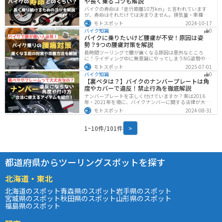
や長く乗るコツも解説
バイクの寿命は「走行距離10万km」と言われています
が、寿命はそれだけでは決まりません。排気量・車種・
日々のメンテナンス・保管状態などでも大きく変わりま
モトスポット
2024-10-17
す。この記事ではバイクの寿命について解説します。ま
バイク知識
0
た、寿命を延ばす方法も解説するので、今のバイクに長
バイクに乗りたいけど腰痛が不安！原因は姿
く乗りたい人は参考にしてください。
勢？9つの腰痛対策を解説
長時間ツーリングで腰が痛くなる原因は意外なところ
に！ライディング中に無意識にやってしまうNG姿勢や体
への負担、今すぐ見直せる予防・対策法をわかりやすく
モトスポット
2025-07-01
解説。腰痛対策に効果的な便利アイテムも紹介し、快適
バイク知識
0
で楽しいツーリングをサポートします。
【裏ペタは？】バイクのナンバープレートは角
度やカバーで違反！禁止行為を徹底解説
ナンバープレートを正しく付けていますか？実は2016
年・2021年を境に、バイクナンバーに関する法律が大き
く変わっています！角度やカバー、ステーなど昔は大丈
モトスポット
2024-08-31
夫でも今は違法になるケースが発生します。正しく理解
して、今一度見直してみましょう。合法で使えるアイテ
ムも紹介します。
1~10件/101件
>
都道府県からツーリングスポットを探す
北海道・東北
北海道のスポット
青森県のスポット
岩手県のスポット
宮城県のスポット
秋田県のスポット
山形県のスポット
福島県のスポット