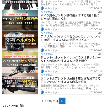
夏でもプロテクターつけていますか？夏は薄着になりが
ちな季節ですが、その分怪我にリスクも非常に高くなり
ます。夏こそプロテクターをつけるようにしましょう。通
モトスポット
2024-06-22
気性や速乾性に優れたインナープロテクターであれば夏
バイク用品
1
場でも快適に使用できます。今回は快適なインナープロ
バイク用のガソリン携行缶おすすめ7選！扱う
テクターをまとめて紹介します。
ときの注意点も解説
バイク用ガソリン携行缶の選び方や適切な容量、安全な
使い方、給油時の注意点をわかりやすく解説。消防法適
合品の見分け方や保管・圧力調整のコツ、スタンドでの
モトスポット
2026-05-01
給油ルールまで網羅し、ツーリング時のガス欠対策をサ
バイク用品
5
ポート。SOTOやKIJIMAなどおすすめ携行缶も紹介しま
アメリカンバイクに似合うかっこいいヘルメッ
す。
ト20選！オススメはお洒落でワイルド
「カッコいいこと」それこそがアメリカンバイクの魅力
です。車種選びと同様に、ヘルメット選びもこだわりた
いところですよね。アメリカンバイクの魅力をもっと引
モトスポット
2024-06-03
き立ててくれるオススメのヘルメットを紹介します。
バイク用品
3
ジェットヘルメット×サングラスは痛い？シー
ルドとの違いやオススメ14選を紹介
ジェットヘルメットで走ると眩しい...でもシールド変え
ると夜暗くて危ないし...そんな方にオススメなのがサン
グラスです！サングラスなら付け外しが自由で、眩しい
モトスポット
2025-02-21
時だけ使えます。バイクを降りてからのファッションと
バイク用品
1
しても使えるおしゃれアイテムです。
スロットルアシストは危険？疲労を軽減できる
正しい使い方やオススメ商品を紹介
高速道路や長距離運転で手が疲れたりシビれたりしてい
ませんか？スロットルアシストがあれば、解決できま
す。この記事ではスロットルアシストを安全に使う場
モトスポット
2024-06-03
面、危険性、種類、オススメの商品について解説しま
す。長距離運転をもっと楽にしたいと思っている人は参
考にしてください。
1~10件/71件
>
バイク知識