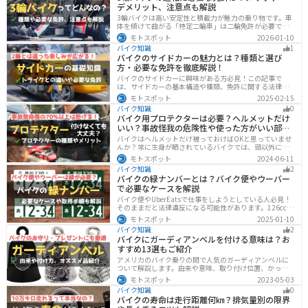
デメリット、注意点も解説
3輪バイクは高い安定性と積載力が魅力の乗り物です。車
体を傾けて曲がる「特定二輪車」は二輪免許が必要です
が、自立する「トライク」は普通自動車免許で運転で
モトスポット
2026-01-10
き、ヘルメット着用も任意です。維持費はバイク並みです
バイク知識
1
が、運転特性や駐車ルールは車種により異なるため、事
バイクのサイドカーの魅力とは？種類と選び
前の確認が大切です。
方・必要な免許を徹底解説！
バイクのサイドカーに興味がある方必見！この記事で
は、サイドカーの基本構造や種類、免許に関する法律、
メンテナンス方法を解説しています。実は、サイドカー
モトスポット
2025-02-15
は法律上、二輪車として扱われるため、排気量に応じた
バイク知識
0
二輪免許が必要です。この記事を読めば、サイドカーの
バイク用プロテクターは必要？ヘルメットだけ
正しい楽しみ方がわかります。
いい？事故怪我の危険性や使った方がいい部位
も解説
バイクはヘルメットだけ被っておけばOKと思っていませ
んか？常に生身が晒されているバイクでは、頭以外にも
胸・背中・脚・腕など怪我のリスクが非常に高いです。
モトスポット
2024-06-11
プロテクターをちゃんと付けていれば事故の致命傷の7
バイク知識
2
0%は防げると言われています。安全にバイクに乗るため
バイクの緑ナンバーとは？バイク便やウーバー
にプロテクターの種類やつけた方が良い部位などをまと
で必要なケースを解説
めました。
バイク便やUberEatsで仕事をしようとしている人必見！
そのままだと法律違反になる可能性があります。126cc以
上のバイクで運送事業を行う場合、緑ナンバー（事業
モトスポット
2025-01-10
用）が必要になります。本記事では緑ナンバーの必要な
バイク知識
2
ケースや取得方法を解説します。
バイクにガーディアンベルを付ける意味は？お
すすめ13選もご紹介
アメリカのバイク乗りの間で人気のガーディアンベルに
ついて解説します。由来や意味、取り付け位置、かっこ
いいオススメのガーディアンベルも紹介します。自分用
モトスポット
2023-05-03
のお守りとしてだけでなく、プレゼントとしても最適な
バイク知識
0
ので、気になっている人は参考にしてみてください。
バイクの寿命は走行距離何㎞？排気量別の限界