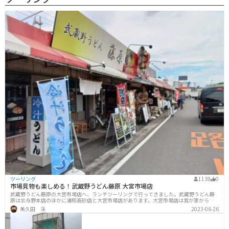
ツーリング
1138
0
市場見物も楽しめる！武蔵野うどん藤原 大宮市場店
武蔵野うどん藤原の大宮市場店へ、ランチツーリングで行ってきました。武蔵野うどん藤
原は北与野本店のほかに浦和高砂店と大宮市場店があります。大宮市場店は我が家からち
ょうどいい感じで遠いのと、以前から大宮市場自体も気になっていましたので、今回目的
美久田 渓
2023-06-26
地にしました。大宮市場の駐車場です。900台分あるそうですが、ちょうど昼時だったため
食事処に近いスペースは結構埋まっていました。少し離れたところにバイクを駐輪しま
す。駐車場のわきに、食堂が数軒並んでいます。どこもみなおいしそうで、気になります