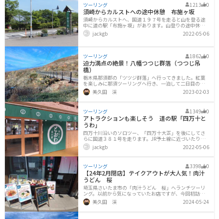
メニューもあります。
ツーリング
1213
0
須崎からカルストへの途中休憩 布施ヶ坂
須崎からカルストへ、国道１９７号を走ると山を登る途
中に道の駅「布施ヶ坂」があります。山登りの途中休憩
所ｗｗ。ここは、お茶が特徴ですね。「摘みたての新茶
jackgb
2022-05-06
です」と、試飲のお茶をいただきました。おいしいお茶
です。もちろん、道に駅なので地産品やお土産屋さんも
あります。お店の前には屋根付きの休憩エリアもありま
すので、雨の日とか日差しがきついときとか嬉しいです
ツーリング
1862
0
ね。建物奥にお食事処があります。空腹も満たしてもら
迫力満点の絶景！八幡つつじ群落（つつじ吊
えますｗｗ。バイクの駐輪場は、建物の裏側です。石壁
橋）
に見ているのがおトイレ。綺麗なおトイレです。建物前
栃木県那須郡の「ツツジ群落」へ行ってきました。紅葉
面が大きな駐車場で、バイクの駐輪場のエリアにも四輪
を楽しみに那須ツーリングへ行き、一泊して二日目の早
駐車場があります。お隣にパン屋さんもありますね。バ
朝でした。「那須高原駐車場」にバイクを停めました。
美久田 渓
2023-02-03
ここはかなり広々しています。朝の7時ぐらいでしたが、
車が2－3台停まっていました。公衆トイレがあるので、
トイレ休憩にも使えますね。駐車場からいくつかの方向
ツーリング
1349
0
へ遊歩道が作られています。全部回ると結構な距離にな
アトラクションも楽しそう 道の駅「四万十と
りますので、見所だけ押さえたい場合は「つつじ吊り
うわ」
橋」方面を目指すとよいかも知れません。つつじ吊り橋
方面の遊歩道はこのような砂利道で、結構山を下ってい
四万十川沿いのソロツー、「四万十大正」を後にしてさ
く感じになります。息が切れるというほどではありませ
らに国道３８１号を走ります。JR予土線に近づいたり、
んが、帰りはそこそこの上り坂になりま
離れたり、四万十川も近づいたり離れたり、綺麗で、な
jackgb
2022-05-06
んとなく懐かしさを感じさせる中を走ります。時折、沈
下橋を横目に見ながら快走します。到着したのが道の駅
「四万十とうわ」です。「四万十大正」から約２０ｋｍ
ツーリング
3398
0
ほど。川沿いの大きな道の駅です。食事や、物産売り場
【24年2月閉店】テイクアウトが大人気！肉汁
はもちろん充実していますが、川を眺めながらのお洒落
うどん 桜
なＣＡＦＥもあります。ＣＡＦＥと本館の間には、デッ
キになっているオープンスペースも、広くて綺麗です。
埼玉県さいたま市の「肉汁うどん 桜」へランチツーリ
川にも降りることができます。家族連れにもいいです
ング。以前から気になっていたお店ですが、今回初訪問
ね。このデッキは川沿いに長くつながっており、とても
です。田園風景の向こうに立ち並ぶさいたま新都心の高
美久田 渓
2024-05-24
層ビルというシュールな風景を横目に、第2産業道路を北
上。お昼少し前にお店へ到着しました。店舗の前には20
台分の駐車場があり、半分ぐらい埋まっていました。ち