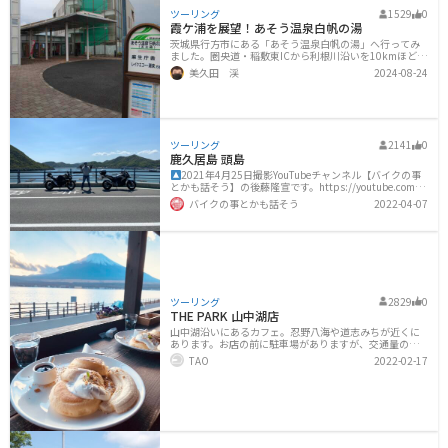
ね。写真に写っている「キッチンニューほしの」は、カツカレーで有名なお店です。なお
ツーリング
1529
0
大宮市場は青果市場と海鮮市場に分か
霞ケ浦を展望！あそう温泉白帆の湯
茨城県行方市にある「あそう温泉白帆の湯」へ行ってみ
ました。圏央道・稲敷東ICから利根川沿いを10kmほど快
走、国道51号線に入って田園風景の中を約5km、国道35
美久田 渓
2024-08-24
5号で約4kmのんびり走ると案内表示が見えてきます。広
い駐車場があるので、駐輪スペースは十分です。写真右
奥の3階建ての建物が目的地である白帆の湯、左奥の建物
は地場産品販売をしている「コテラスマルシェ」です。
自分はオープンの10時少し前に着いたのですが、地元の
お年寄りと思しき方達が結構集まってきていました。 中
ツーリング
2141
0
庭には足湯がありました。足湯は無料のようです。温泉
鹿久居島 頭島
の入り口はこんな感じ。建物はちょっと古い感じです
2021年4月25日撮影YouTubeチャンネル【バイクの事
が、内
とかも話そう】の後藤隆宣です。https://youtube.com/c
hannel/UCfI4HNboaH5WQwXaDgtHxaA【備前♡日生大
バイクの事とかも話そう
2022-04-07
橋】というハイセンスな名前の橋を越えた先にある島。
フェリーを使わずに行けるので、〝ただ〟で島に渡れる
ます♪道が綺麗で景色も良いのでツーリングにピッタシ
です🏍鹿久居島の先には頭島という島もあります。【た
ぬき山展望台】（頭島）
2021年4月25日撮影【鹿久居
島が出てくる動画】【NC750X】鹿久居島 頭島ツーリン
グダイジェスト〜ツーリングしてる気分になれる動画〜
【モトブログ】【ワヤエンカウ
ツーリング
2829
0
THE PARK 山中湖店
山中湖沿いにあるカフェ。忍野八海や道志みちが近くに
あります。お店の前に駐車場がありますが、交通量の多
い道沿いにあるため、駐車場からの出し入れが少し難し
TAO
2022-02-17
いです。席は店内と屋外にあります。屋外席はヒーターが
ないので時期によっては少し寒いですが、天気が良けれ
ば富士山を眺めながら食事を楽しむことができます。全
体的に座席数は少ないです。休日は混雑していますが、
リストに記名して順番を待つ方式なので、周辺を散歩し
て待ち時間を過ごすことができます。メニューは主にパ
ンケーキを推しており、その他にバーガーなどのフード