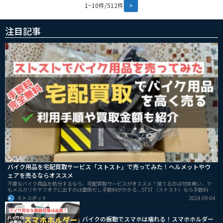
前の確認が大切です。
1~10件/512件
>
注目記事
バイク用品を宅配買取サービス「ストスト」で売ってみた！ヘルメットやウ
ェアを売るならオススメ
不要なバイク用品を処分するなら、宅配買取サービスがオススメ！捨てるのは勿体無い、で
もメルカリやヤフオクに出すのは面倒だし手数料がかかる...STST（ストスト）なら手数料や
送料など完全無料で、自宅から送るだけでOKなので超簡単に売れます！ストストを実際に使
モトスポット
2024-09-04
ってみたので、流れや買取金額などを紹介します。
バイクの振動でスマホは壊れる！スマホホルダー