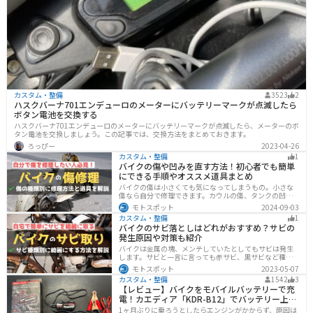
カスタム・整備
3523
2
ハスクバーナ701エンデューロのメーターにバッテリーマークが点滅したら
ボタン電池を交換する
ハスクバーナ701エンデューロのメーターにバッテリーマークが点滅したら、メーターのボ
タン電池を交換しましょう。この記事では、交換方法をまとめておきます。
ろっぴー
2023-04-26
カスタム・整備
1
バイクの傷や凹みを直す方法！初心者でも簡単
にできる手順やオススメ道具まとめ
バイクの傷は小さくても気になってしまうもの。小さな
傷なら自分で修理できます。カウルの傷、タンクの凹
み、サビ、樹脂の劣化、ホイールの傷などあらゆる傷の
モトスポット
2024-09-03
修理方法をまとめました。自分でバイクの傷を直したい
カスタム・整備
1
と思っている人は参考にしてください。
バイクのサビ落としはどれがおすすめ？サビの
発生原因や対策も紹介
バイクは金属の塊、メンテしていたとしてもサビは発生
します。サビと一言に言っても赤サビ、黒サビなど種類
があります。サビごとに有効なサビ落とし剤は違うの
モトスポット
2023-05-07
で、正しいサビ落とし剤を使う必要があります。この記
カスタム・整備
1542
3
事ではサビの種類から対処法、オススメのサビ取り剤を
【レビュー】バイクをモバイルバッテリーで充
まとめました。
電！カエディア「KDR-B12」でバッテリー上が
り対策
1ヶ月ぶりに乗ろうとしたらエンジンがかからず、原因は