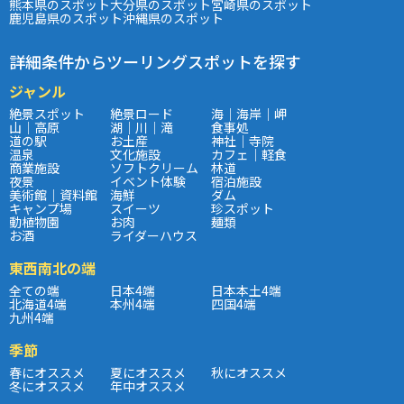
熊本県のスポット
大分県のスポット
宮崎県のスポット
鹿児島県のスポット
沖縄県のスポット
詳細条件からツーリングスポットを探す
ジャンル
絶景スポット
絶景ロード
海｜海岸｜岬
山｜高原
湖｜川｜滝
食事処
道の駅
お土産
神社｜寺院
温泉
文化施設
カフェ｜軽食
商業施設
ソフトクリーム
林道
夜景
イベント体験
宿泊施設
美術館｜資料館
海鮮
ダム
キャンプ場
スイーツ
珍スポット
動植物園
お肉
麺類
お酒
ライダーハウス
東西南北の端
全ての端
日本4端
日本本土4端
北海道4端
本州4端
四国4端
九州4端
季節
春にオススメ
夏にオススメ
秋にオススメ
冬にオススメ
年中オススメ