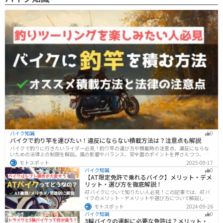
バイク知識
0
バイクで釣り竿を運びたい！違反にならない積載方法は？注意点も解説
バイクで釣りに行きたいライダー必見！釣り竿の運び方や積載時の注意点、違反にならな
いための法律上の制限を解説。風の影響やバランス、安全面のポイントを押さえつつ、お
すすめのロッドケース・ロッドホルダー・コンパクトロッドも紹介。ツーリング途中に気
モトスポット
2025-09-17
軽に釣りを楽しみたい方にも最適な情報が満載
バイク知識
0
【AT限定免許で乗れるバイク】メリット・デメ
リット・選び方を徹底解説！
ATバイクについて知りたい人必見！この記事では、ATバ
イクのメリット・デメリットや選び方について解説しま
す。 実はAT限定免許で乗れるバイクの種類は多数ありま
モトスポット
2024-09-26
す。記事を参考に、自分に合ったATバイクを選びましょ
バイク知識
0
う。
3輪バイクの運転に必要な免許は？メリット・