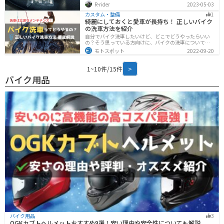
法はないのかとネットで調べるとすぐさまヒット。5㎝も
R-rider
2023-05-03
上がるケツ上げキット。取り付けは簡単で、リアショッ
クにジョイントを取り付けるだけで5㎝上がるという夢の
カスタム・整備
1
商品です。すぐさま購入。２，０００円程度でした。商
綺麗にしておくと愛車が長持ち！ 正しいバイク
品を開けてチェックすると、触った感じ少し、ちゃっち
の洗車方法を紹介
ー感じが否めない作りになってます。もう既に傷が入っ
自分でバイク洗車したいけど、どこでどうやったらいい
てたりと写真で見た時よりも実物はそんなに良くありま
の？そう思っている方向けに、バイクの洗車について徹
せんでした。取り付け完了。おおーしっかり上がって
底的にまとめました。バイク洗車ができる場所から洗車
る。私身長177㎝ありますが、ついにべた足ができなくな
モトスポット
2022-09-20
手順まで全て解説します。正しい洗車方法は身につける
りました。試運転も無事終了して問題はな
ことでバイクのメンテナンスにもなります。
1~10件/15件
>
バイク用品
バイク用品
3
OGKカブトヘルメットおすすめ9選！安い理由や安全性についても解説