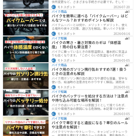
住所変更など、さまざまな手続きが必要です。そしてバ
イク乗りの場合は、住所変更やナンバー変更といったバ
モトスポット
2026-07-20
イクに関する手続きも忘れてはいけません。しかし、必
バイク用品
0
要な手続きや手順がわからないという方も多いのではな
バイクを簡単に運べる「バイクムーバー」はど
いでしょうか。ライダー引っ越したらバイクのナンバー
んなツール？おすすめポイントも解説
を変えないといけないの？ライダー引っ越し先でも原付
に乗る場合、どんな手続きが必要か知りたいライダー引
バイクムーバーとは何か、メリット・デメリット、使え
っ越したけど忙しくて住所変更もナンバー変更もしてい
る場所や床キズ対策、選び方を解説。重いバイクを狭い
ない・・・今回はこのような疑問・お悩みにお
ガレージで楽に移動したい方へ、ワールドウォークやFov
モトスポット
2026-06-16
nyなどおすすめ商品2選の特徴も紹介します。駐車時の切
バイク知識
0
り返しや転倒の不安を減らしたいライダー必見です。導
バイクの寒さ・暑さ対策のカギは「体感温
入前の注意点もわかります。安全面まで確認。
度」！雨の日も要注意？
バイクに乗っているときの体感温度は、基本的に気温よ
りも低くなります。「このくらいの気温ならそれほど寒
くないだろう」そう考えて通常の装備でバイクに乗った
モトスポット
2026-05-05
ら大変な目に遭った・・・そんな経験のあるライダーも
バイク用品
1
多いのではないでしょうか。今回はバイク走行中の体感
バイク用のガソリン携行缶おすすめ7選！扱う
温度についてご紹介します。体感温度を考慮した快適走
ときの注意点も解説
行のポイントもまとめました。季節や天候を問わずバイ
クに乗る！そんなライダーの方はぜひ参考にしてみてく
バイク用ガソリン携行缶の選び方や適切な容量、安全な
ださい。[phtml blog-first-h2-module]バイク走行時の体
使い方、給油時の注意点をわかりやすく解説。消防法適
感温度は気温より低め？バイク走行時の体感温度は気温
合品の見分け方や保管・圧力調整のコツ、スタンドでの
モトスポット
2026-05-01
と同じではありません。なぜ
給油ルールまで網羅し、ツーリング時のガス欠対策をサ
バイク知識
0
ポート。SOTOやKIJIMAなどおすすめ携行缶も紹介しま
バイクのバッテリーを処分する方法は？注意点
す。
や持ち込み可能な場所を解説！
バイクの古いバッテリーは家庭ゴミとして捨てられず、
火災や環境汚染の原因になる危険物。本記事では安全な
保管方法や絶縁などの注意点、無料・低コストで回収し
モトスポット
2026-03-05
てもらう方法、買い取りの可否を解説。ナップスやオー
バイク知識
0
トバックス、イエローハットなどの回収対応店舗も紹介
バイクで牽引すると違反になる？牽引のルール
します。
や注意点を解説！
バイクでリヤカーやトレーラー、キャンピングトレーラ
ー、故障車を牽引する際のルールや条件、牽引免許の有