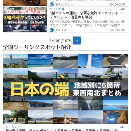
無、速度制限、必要な装備をわかりやすく解説。メリッ
モトスポット
2026-02-08
ト・デメリットや注意点も紹介し、安全にバイクの積載
バイク知識
0
力をアップする方法をまとめました。
3輪バイクの運転に必要な免許は？メリット・
デメリット、注意点も解説
3輪バイクは高い安定性と積載力が魅力の乗り物です。車
体を傾けて曲がる「特定二輪車」は二輪免許が必要です
が、自立する「トライク」は普通自動車免許で運転で
モトスポット
2026-01-10
き、ヘルメット着用も任意です。維持費はバイク並みです
が、運転特性や駐車ルールは車種により異なるため、事
前の確認が大切です。
1~10件/167件
>
全国ツーリングスポット紹介
ツーリング
1
地域別6箇所、日本の端まとめ｜最北端・最東端・最西端・最南端に行く