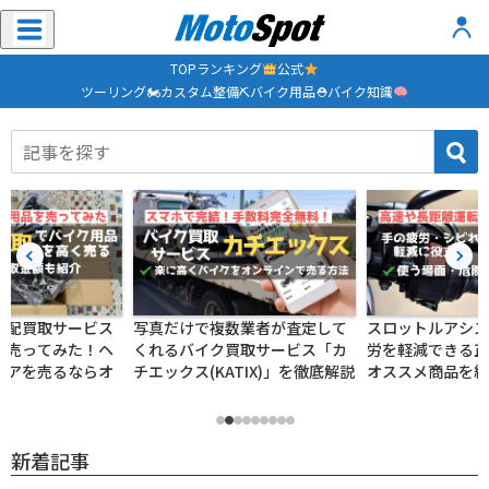
TOP
ランキング
公式
ツーリング🏍
カスタム整備⛏
バイク用品⛑
バイク知識
宅配買取サービス
写真だけで複数業者が査定して
スロットルアシス
で売ってみた！ヘ
くれるバイク買取サービス「カ
労を軽減できる正
ェアを売るならオ
チエックス(KATIX)」を徹底解説
オススメ商品を紹
新着記事