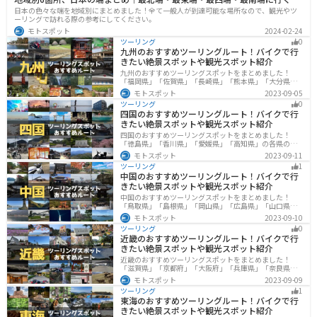
日本の色々な端を地域別にまとめました！全て一般人が到達可能な場所なので、観光やツ
ーリングで訪れる際の参考にしてください。
モトスポット
2024-02-24
ツーリング
0
九州のおすすめツーリングルート！バイクで行
きたい絶景スポットや観光スポット紹介
九州のおすすめツーリングスポットをまとめました！
「福岡県」「佐賀県」「長崎県」「熊本県」「大分県」
「宮崎都」「鹿児島県」の各県の観光地紹介します。自
モトスポット
2023-09-05
然豊かな山々や湖、温泉地が点在し、四季折々の景色を
ツーリング
0
楽しめるスポットが多数あります。バイクで九州にツー
四国のおすすめツーリングルート！バイクで行
リングに行く際は参考にしてください。
きたい絶景スポットや観光スポット紹介
四国のおすすめツーリングスポットをまとめました！
「徳島県」「香川県」「愛媛県」「高知県」の各県の観
光地紹介します。自然豊かな山々や湖、温泉地が点在
モトスポット
2023-09-11
し、四季折々の景色を楽しめるスポットが多数ありま
ツーリング
1
す。バイクで四国にツーリングに行く際は参考にしてく
中国のおすすめツーリングルート！バイクで行
ださい。
きたい絶景スポットや観光スポット紹介
中国のおすすめツーリングスポットをまとめました！
「鳥取県」「島根県」「岡山県」「広島県」「山口県」
の各県の観光地紹介します。自然豊かな山々や湖、温泉
モトスポット
2023-09-10
地が点在し、四季折々の景色を楽しめるスポットが多数
ツーリング
0
あります。バイクで中国にツーリングに行く際は参考に
近畿のおすすめツーリングルート！バイクで行
してください。
きたい絶景スポットや観光スポット紹介
近畿のおすすめツーリングスポットをまとめました！
「滋賀県」「京都府」「大阪府」「兵庫県」「奈良県」
「和歌山」の各県の観光地紹介します。自然豊かな山々
モトスポット
2023-09-09
や湖、温泉地が点在し、四季折々の景色を楽しめるスポ
ツーリング
1
ットが多数あります。バイクで近畿にツーリングに行く
東海のおすすめツーリングルート！バイクで行
際は参考にしてください。
きたい絶景スポットや観光スポット紹介