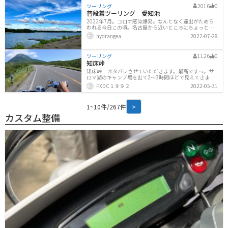
ょっと遠慮して、枠線の外にバイクを停めました。入口
ツーリング
2016
0
の横にはサンプルが並んでいます。肉汁うどん以外にも
普段着ツーリング 愛知池
いろいろあり、かつ季節によってメニューの入れ替わり
2022年7月。コロナ感染爆発。なんとなく遠出がためら
もあるようです。店内に入ると、券売機があります。自分
われる今日この頃。名古屋から近いところにちょっとい
は肉汁うどんの並（850円）を購入。店内の様子です。G
いツーリングスポットがあります。それは、「愛知池」
Wの真ん中でしたが、そこ
hydrangea
2022-07-28
愛知池は、木曽川を水源にする、愛知用水の大きなため
池です。愛知用水について詳しくはこちら→https://ww
w.water.go.jp/chubu/aityosui/御嶽山から湧き出した最
ツーリング
1126
0
初の一滴が、愛知池を経由して、知多半島から海に注
知床峠
ぐ。ロマンを感じますね。数時間暇があったので、いつ
ものように遊んできました。池の西側、県道233号線の
知床峠…ネタバレさせていただきます。最高ですっ。サ
「愛知池」交差点から入ったところに、駐車場がありま
ロマ湖のキャンプ場を出て2〜3時間ほどで見えてきます
す。この日は平日で車は少な目。土日祝は
知床連峰、もうすでに興奮。北海道の道は表情豊かで本
FXDC１９９２
2022-05-31
当に飽きません。オシンコシンの滝にてマイナスイオン
をたっぷり感じ、再度出発。滝からはもうすぐ。名前は
聞くけどなかなか行けなかった…どーんっと「知床国立
1~10件/267件
>
公園」とにかく圧倒されます。「大自然」このワードが
本当にぴったし。私は時間の都合で無料コースを選びま
カスタム整備
した。が、大満足でした。ちなみにエゾシカバーガーも
ここで召し上がれます…知床国立公園を出発。メインの
知床峠を堪能しますっ。写真見てるだけで気持ちいいで
す。