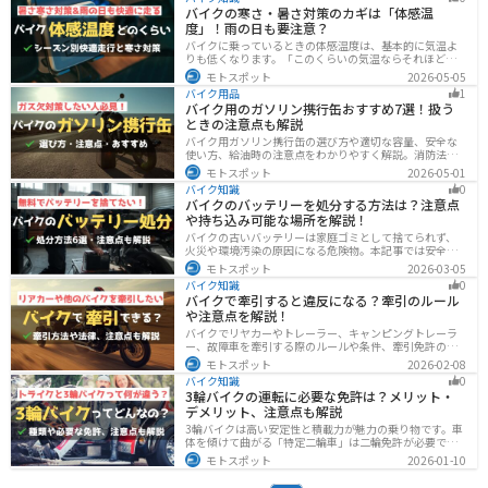
り返しや転倒の不安を減らしたいライダー必見です。導
バイクの寒さ・暑さ対策のカギは「体感温
入前の注意点もわかります。安全面まで確認。
度」！雨の日も要注意？
バイクに乗っているときの体感温度は、基本的に気温よ
りも低くなります。「このくらいの気温ならそれほど寒
くないだろう」そう考えて通常の装備でバイクに乗った
モトスポット
2026-05-05
ら大変な目に遭った・・・そんな経験のあるライダーも
バイク用品
1
多いのではないでしょうか。今回はバイク走行中の体感
バイク用のガソリン携行缶おすすめ7選！扱う
温度についてご紹介します。体感温度を考慮した快適走
ときの注意点も解説
行のポイントもまとめました。季節や天候を問わずバイ
クに乗る！そんなライダーの方はぜひ参考にしてみてく
バイク用ガソリン携行缶の選び方や適切な容量、安全な
ださい。[phtml blog-first-h2-module]バイク走行時の体
使い方、給油時の注意点をわかりやすく解説。消防法適
感温度は気温より低め？バイク走行時の体感温度は気温
合品の見分け方や保管・圧力調整のコツ、スタンドでの
モトスポット
2026-05-01
と同じではありません。なぜ
給油ルールまで網羅し、ツーリング時のガス欠対策をサ
バイク知識
0
ポート。SOTOやKIJIMAなどおすすめ携行缶も紹介しま
バイクのバッテリーを処分する方法は？注意点
す。
や持ち込み可能な場所を解説！
バイクの古いバッテリーは家庭ゴミとして捨てられず、
火災や環境汚染の原因になる危険物。本記事では安全な
保管方法や絶縁などの注意点、無料・低コストで回収し
モトスポット
2026-03-05
てもらう方法、買い取りの可否を解説。ナップスやオー
バイク知識
0
トバックス、イエローハットなどの回収対応店舗も紹介
バイクで牽引すると違反になる？牽引のルール
します。
や注意点を解説！
バイクでリヤカーやトレーラー、キャンピングトレーラ
ー、故障車を牽引する際のルールや条件、牽引免許の有
無、速度制限、必要な装備をわかりやすく解説。メリッ
モトスポット
2026-02-08
ト・デメリットや注意点も紹介し、安全にバイクの積載
バイク知識
0
力をアップする方法をまとめました。
3輪バイクの運転に必要な免許は？メリット・
デメリット、注意点も解説
3輪バイクは高い安定性と積載力が魅力の乗り物です。車
体を傾けて曲がる「特定二輪車」は二輪免許が必要です
が、自立する「トライク」は普通自動車免許で運転で
モトスポット
2026-01-10
き、ヘルメット着用も任意です。維持費はバイク並みです
が、運転特性や駐車ルールは車種により異なるため、事