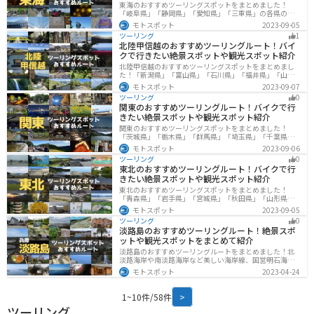
東海のおすすめツーリングスポットをまとめました！
「岐阜県」「静岡県」「愛知県」「三重県」の各県の観
光地紹介します。自然豊かな山々や湖、温泉地が点在
モトスポット
2023-09-05
し、四季折々の景色を楽しめるスポットが多数ありま
ツーリング
1
す。バイクで東海にツーリングに行く際は参考にしてく
北陸甲信越のおすすめツーリングルート！バイ
ださい。
クで行きたい絶景スポットや観光スポット紹介
北陸甲信越のおすすめツーリングスポットをまとめまし
た！「新潟県」「富山県」「石川県」「福井県」「山梨
県」「長野県」の各県の観光地紹介します。自然豊かな
モトスポット
2023-09-07
山々や湖、温泉地が点在し、四季折々の景色を楽しめる
ツーリング
0
スポットが多数あります。バイクで北陸甲信越にツーリ
関東のおすすめツーリングルート！バイクで行
ングに行く際は参考にしてください。
きたい絶景スポットや観光スポット紹介
関東のおすすめツーリングスポットをまとめました！
「茨城県」「栃木県」「群馬県」「埼玉県」「千葉県」
「東京都」「神奈川県」の各県の観光地紹介します。自
モトスポット
2023-09-06
然豊かな山々や湖、温泉地が点在し、四季折々の景色を
ツーリング
0
楽しめるスポットが多数あります。バイクで関東にツー
東北のおすすめツーリングルート！バイクで行
リングに行く際は参考にしてください。
きたい絶景スポットや観光スポット紹介
東北のおすすめツーリングスポットをまとめました！
「青森県」「岩手県」「宮城県」「秋田県」「山形県」
「福島県」の各県の観光地紹介します。自然豊かな山々
モトスポット
2023-09-05
や湖、温泉地が点在し、四季折々の景色を楽しめるスポ
ツーリング
0
ットが多数あります。バイクで東北にツーリングに行く
淡路島のおすすめツーリングルート！絶景スポ
際は参考にしてください。
ットや観光スポットをまとめて紹介
淡路島のおすすめツーリングルートをまとめました！北
淡路海岸や南淡路海岸など美しい海岸線、国営明石海峡
公園や淡路夢舞台など、自然とアートが融合した施設も
モトスポット
2023-04-24
多数あります。バイクで淡路島にツーリングに行く際は
参考にしてください。
1~10件/58件
>
ツーリング