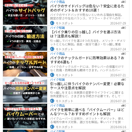
バイク用品
0
バイクのサイドバッグは危ない？安全に走るた
めのポイント＆おすすめ10選！
バイクのサイドバッグが危ないといわれる理由を解説。
固定の甘さや左右バランス、マフラー・タイヤへの干
渉、横幅の変化など安全上の注意点に加え、メリット・
モトスポット
2026-07-29
デメリット、容量・素材・防水性を踏まえた選び方、お
バイク知識
0
すすめのサイドバッグ10選を紹介します。
【バイク乗りの引っ越し】バイクを運ぶ方法
は？注意点も解説！
引っ越しでバイクを運ぶ4つの方法を、メリット・デメリ
ットとともに解説。自走・自分で運ぶ・引っ越し業者・
バイク専門業者の選び方や輸送時の注意点、駐輪場所の
モトスポット
2026-07-24
確保、住所変更など必要な手続きも紹介します。
バイク用品
0
バイクのナックルガードに防寒効果はある？お
すすめ6選も！
バイクのナックルガードには、手やレバーの保護だけで
なく防風・防寒効果も期待できます。ハンドルカバーと
の違いやメリット・デメリット、選び方を解説し、冬の
モトスポット
2026-07-21
ツーリングにおすすめの大型ナックルガード6選を価格や
バイク知識
0
特徴とともに紹介します。
引っ越しに伴うバイクのナンバー変更！必要な
ケースや注意点を解説
引っ越しをすると住民票の変更やライフラインに関する
住所変更など、さまざまな手続きが必要です。そしてバ
イク乗りの場合は、住所変更やナンバー変更といったバ
モトスポット
2026-07-20
イクに関する手続きも忘れてはいけません。しかし、必
バイク用品
0
要な手続きや手順がわからないという方も多いのではな
バイクを簡単に運べる「バイクムーバー」はど
いでしょうか。ライダー引っ越したらバイクのナンバー
んなツール？おすすめポイントも解説
を変えないといけないの？ライダー引っ越し先でも原付
に乗る場合、どんな手続きが必要か知りたいライダー引
バイクムーバーとは何か、メリット・デメリット、使え
っ越したけど忙しくて住所変更もナンバー変更もしてい
る場所や床キズ対策、選び方を解説。重いバイクを狭い
ない・・・今回はこのような疑問・お悩みにお
ガレージで楽に移動したい方へ、ワールドウォークやFov
モトスポット
2026-06-16
nyなどおすすめ商品2選の特徴も紹介します。駐車時の切
バイク知識
0