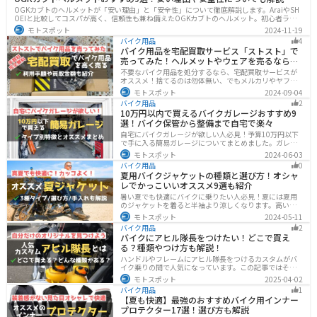
OGKカブトのヘルメットが「安い理由」と「安全性」について徹底解説します。AraiやSH
OEIと比較してコスパが高く、信頼性も兼ね備えたOGKカブトのヘルメット。初心者ライ
ダーからベテランまでおすすめのモデル9選と、実際の口コミや評判、選び方も詳しく紹介
モトスポット
2024-11-19
します。
バイク用品
4
バイク用品を宅配買取サービス「ストスト」で
売ってみた！ヘルメットやウェアを売るならオ
ススメ
不要なバイク用品を処分するなら、宅配買取サービスが
オススメ！捨てるのは勿体無い、でもメルカリやヤフオ
クに出すのは面倒だし手数料がかかる...STST（ストス
モトスポット
2024-09-04
ト）なら手数料や送料など完全無料で、自宅から送るだ
バイク用品
2
けでOKなので超簡単に売れます！ストストを実際に使っ
10万円以内で買えるバイクガレージおすすめ9
てみたので、流れや買取金額などを紹介します。
選！バイク保管から整備まで自宅で楽々
自宅にバイクガレージが欲しい人必見！予算10万円以下
で手に入る簡易ガレージについてまとめました。ガレー
ジの種類やメリットデメリットからオススメ商品まで徹
モトスポット
2024-06-03
底解説しますので、自宅にセキュリティの高いバイク保
バイク用品
0
管庫や整備場所が欲しい方は参考にしてください。
夏用バイクジャケットの種類と選び方！オシャ
レでかっこいいオススメ9選も紹介
暑い夏でも快適にバイクに乗りたい人必見！夏には夏用
のジャケットを着ると半袖より涼しくなります。高い透
湿性のフルメッシュ素材やハーフメッシュはもちろん、
モトスポット
2024-05-11
デザイン性に優れたテキスタイルジャケットもあるの
バイク用品
2
で、カッコよくバイクに乗りたい人でも使える装備があ
バイクにアヒル隊長をつけたい！どこで買え
ります。
る？種類やつけ方も解説！
ハンドルやフレームにアヒル隊長をつけるカスタムがバ
イク乗りの間で人気になっています。この記事ではそん
なアヒル隊長について、どこで買えるのかどんな種類が
モトスポット
2025-04-02
あるのか、バイクに付ける際の注意点などまとめまし
バイク用品
1
た。アヒル隊長でオリジナルカスタムをしたい人は参考
【夏も快適】最強のおすすめバイク用インナー
にしてください。
プロテクター17選！選び方も解説