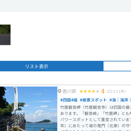
リスト表示
4
香川県
（口コミ1件）
#四国4端
#絶景スポット
#海｜海岸
竹居観音岬（竹居観音寺）は四国の最
あります。「観音崎」「竹居岬」とも
パワースポットとして重宝されています
年）にあたって城の鬼門（北東）の守