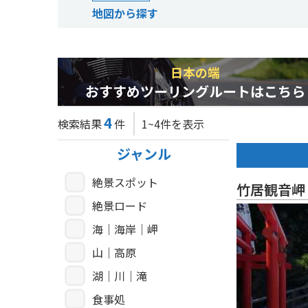
地図から探す
日本の端
おすすめツーリングルートはこちら
4
検索結果
件
1~4件を表示
ジャンル
絶景スポット
竹居観音岬
絶景ロード
海｜海岸｜岬
山｜高原
湖｜川｜滝
食事処