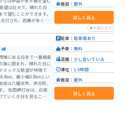
からは伊島や水平線を望む
施設：
屋外
まで望むことができます。
詳しく見る
）に点灯され、岩礁が多く、
通の安全を守る重要な役割
お気に入り
6年に「恋する灯台」とし
駐車：
駐車場あり
としても人気です。 無
遊歩道を徒歩で約15分で
予算：
無料
｜岬
初の初日の出を見るために
西端にある日本で一番細長
混雑：
少し空いている
の海に囲まれ、晴れた日に
滞在：
1.5時間
ナミックな眺望が特徴で
4km、最小幅0.8kmとい
施設：
屋外
地域は八幡浜市、伊方町、
、白亜
詳しく見る
けていく夕日を見ることが
ョンを楽しむことができま
30分。灯台までの道はア
台につくとその疲れも吹き
、宇和海のおだやかな景観
岬メロディーライン」と呼