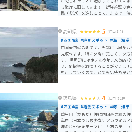
が祀られたことが始まりとされています。 岩窟内へ向か
も海岸に面しています。断崖絶壁の岩
橋（参道）を進むことで、まるで「海
のような解放感が得られます。 道からそれたスポットで、かな
りの急勾配です。バイクは転倒の可能
5
高知県
訪問ください。
（口コミ3件）
#四国4端
#絶景スポット
#海｜海岸
四国最南端の岬です。先端には展望台
見渡せます。特に夕陽が美しく、夕方
す。 岬周辺にはホテルや地元の海産
り、足摺岬を満喫することができます
を走っていくので、とても気持ち良い
4
徳島県
（口コミ2件）
#四国4端
#絶景スポット
#海｜海岸
蒲生田（かもだ）岬は四国最東端の岬
海岸は日本でも数少ないアカウミガメ
岬の風や波をテーマにした石のモニュ