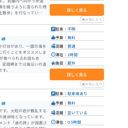
う参道
場を縫うように造られた桟
詳しく見る
上散歩」を行なっているか
お気に入り
性があるので安全運転でご
駐車：
不明
予算：
無料
｜岬
混雑：
普通
や灯台があり、一面の海を
に行くことをオススメしま
滞在：
1時間
物が食べられるお店もあ
施設：
屋外
。足摺岬までは海沿いの道
です。
詳しく見る
お気に入り
駐車：
駐車場あり
予算：
無料
｜岬
です。大粒の岩が散乱する
混雑：
空いている
の産卵地となっています。
滞在：
0.5時間
メント「波の詩」が設置さ