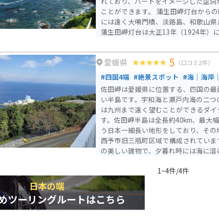
れており、ハートをイメージした空洞
ことができます。 蒲生田岬灯台からの眺望は壮大で、晴れた日
には遠く大鳴門橋、淡路島、和歌山県
蒲生田岬灯台は大正13年（1924年
潮流の早い紀伊水道において、海上交
を担ってきました。また、灯台は201
5
愛媛県
て認定され、恋人たちのパワースポット
（口コミ2件）
料駐車場とトイレがあり、灯台までは
#四国4端
#絶景スポット
#海｜海岸
到着します。また、元旦には四国で最
佐田岬は愛媛県に位置する、四国の最
多くの人々が訪れます。
い半島です。宇和海と瀬戸内海の二つ
は九州まで遠く望むことができるダイ
す。佐田岬半島は全長約40km、最大幅6.
う日本一細長い地形をしており、その
西予市旧三瓶町区域で構成されています。 佐田岬灯台は
の美しい建物で、夕暮れ時には海に溶
でき、日中とは異なる美しいロケーシ
1~4件/4件
す。灯台までは駐車場から徒歩で20〜
ップダウンもあり少し疲れますが、灯
日本の端
飛びます。岬からの眺めは素晴らしく
めツーリングルートはこちら
を楽しめます。 他にも、地形を活かした絶景や地元グルメを堪
能することができます。また、「佐田