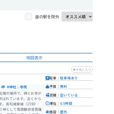
道の駅を除外
地図表示
お気に入り
駐車：
駐車場あり
予算：
無料
｜岬
#神社｜寺院
北端の場所で、碑とお寺が
混雑：
空いている
呼ばれています。古くから
滞在：
0.5時間
。高松城築城（1590
り神として馬頭観世音菩薩
施設：
屋外