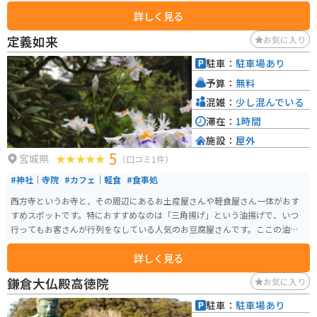
います。宝物殿には、那須与一ゆかりの品や乃木大将の遺品などが展示され
詳しく見る
ているので、歴史に興味がある人も楽しめます。 那須温泉神社は、那須町の
パワースポットとしても知られており、特に1つ目の鳥居をくぐって左手にあ
定義如来
お気に入り
るさざれ石がパワースポットとされ、触れると願いが叶うとも言われていま
す。商売繁昌、家内安全、病気平癒、身体健全、縁結びの御利益があり、那
駐車：
駐車場あり
須与一も祈願したことから必勝祈願の御利益もあるとされています。 参拝時
予算：
無料
間は自由、ただし社務所の開けている時間は9時から16時までとなっていま
す。定休日は特になく、目の前に温泉街の広い駐車場があります。歩いて行け
混雑：
少し混んでいる
るところに観光名所「殺生石」がありますので、合わせて訪れる人がほとん
滞在：
1時間
どです。鳥居前に足湯もあります。
施設：
屋外
5
宮城県
（口コミ1件）
#神社｜寺院
#カフェ｜軽食
#食事処
西方寺というお寺と、その周辺にあるお土産屋さんや軽食屋さん一体がおす
すめスポットです。特におすすめなのは「三角揚げ」という油揚げで、いつ
行ってもお客さんが行列をなしている人気のお豆腐屋さんです。ここの油揚
げは安くて提供が早くて、抜群に美味しいです。
詳しく見る
鎌倉大仏殿高徳院
お気に入り
駐車：
駐車場あり