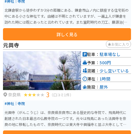
#神社｜寺院
北鎌倉駅から徒歩わずか3分の距離にある、鎌倉市山ノ内に鎮座する住宅街の
中にある小さな神社です。由緒は不明とされていますが、一遍上人が鎌倉を
訪れた時には既にあったと云われています。また室町時代の刀工、藤源治(と
うげんじ)家の屋敷神であったのではないかとも伝えられています。商売繁盛
詳しく見る
や五穀豊穣の神様として信仰されており、地元の人々から親しまれていま
す。細い路地を抜けた突き当りにあるため、ひっそりとした雰囲気の中で参
元興寺
お気に入り
拝をすることができます。
駐車：
駐車場なし
予算：
500円
混雑：
少し空いている
滞在：
1時間
施設：
屋外
3
奈良県
（口コミ1件）
#神社｜寺院
元興寺（がんこうじ）は、奈良県奈良市にある歴史的な寺院で、飛鳥時代に
創建された日本最古の仏教寺院の一つです。元々は飛鳥にあった法興寺を奈
良の地に移転したもので、奈良時代には東大寺や興福寺と並ぶ大寺として栄
えました。元興寺の見どころは、国宝に指定されている「極楽坊本堂」や