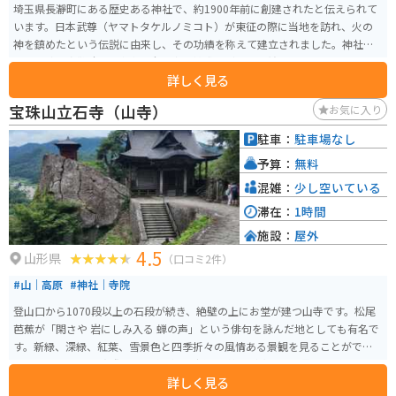
埼玉県長瀞町にある歴史ある神社で、約1900年前に創建されたと伝えられて
います。日本武尊（ヤマトタケルノミコト）が東征の際に当地を訪れ、火の
神を鎮めたという伝説に由来し、その功績を称えて建立されました。神社
は、火防や盗難除け、家内安全、商売繁盛などのご利益で知られており、多
詳しく見る
くの参拝者が訪れます。 また、寶登山の麓に位置するため、自然豊かな環境
に囲まれ、四季折々の美しい景色を楽しむことができます。特に春には梅や
宝珠山立石寺（山寺）
お気に入り
桜が咲き誇り、観光客にも人気です。神社の背後にある寶登山山頂へはロー
プウェイで登ることができ、頂上からの眺望も見どころの一つです。
駐車：
駐車場なし
予算：
無料
混雑：
少し空いている
滞在：
1時間
施設：
屋外
4.5
山形県
（口コミ2件）
#山｜高原
#神社｜寺院
登山口から1070段以上の石段が続き、絶壁の上にお堂が建つ山寺です。松尾
芭蕉が「閑さや 岩にしみ入る 蝉の声」という俳句を詠んだ地としても有名で
す。新緑、深緑、紅葉、雪景色と四季折々の風情ある景観を見ることができ
るスポットです。 実際に蝉の声がよく響き、芭蕉が詠んだ世界を体感できま
詳しく見る
す。また山寺は玉こんにゃくが名物として有名であり、訪れた人はほぼ全員