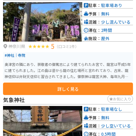
駐車：
駐車場あり
予算：
無料
混雑：
少し混んでいる
滞在：
2時間
施設：
屋外
5
神奈川県
（口コミ1件）
#神社｜寺院
奥津宮の隣にあり、崇敬者の御篤志により建てられたお宮で、龍宮は平成5年
に建てられました。江の島は昔から龍の住む場所と言われており、古来、龍
神信仰は弁財天信仰と習合されてきました。御祭神は龍宮大神、毎年九月九
日に例祭が行われます。
詳しく見る
気象神社
お気に入り
駐車：
駐車場なし
予算：
無料
混雑：
少し空いている
滞在：
0.5時間