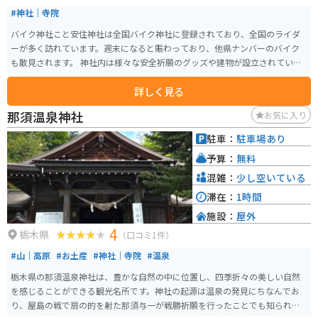
#神社｜寺院
バイク神社こと安住神社は全国バイク神社に登録されており、全国のライダ
ーが多く訪れています。週末になると賑わっており、他県ナンバーのバイク
も散見されます。 神社内は様々な安全祈願のグッズや建物が設立されていま
す。内部はかなり華やかで、ヘリコプター体験などもあり、神社とは思えな
詳しく見る
いほど豪華な神社となってます。安住神社仕様のてる坊があります。 初詣の
時期だけ、駐車場が拡大されています。その時期はとても混んでいます。
那須温泉神社
お気に入り
駐車：
駐車場あり
予算：
無料
混雑：
少し空いている
滞在：
1時間
施設：
屋外
4
栃木県
（口コミ1件）
#山｜高原
#お土産
#神社｜寺院
#温泉
栃木県の那須温泉神社は、豊かな自然の中に位置し、四季折々の美しい自然
を感じることができる観光名所です。神社の起源は温泉の発見にちなんでお
り、屋島の戦で扇の的を射た那須与一が戦勝祈願を行ったことでも知られて