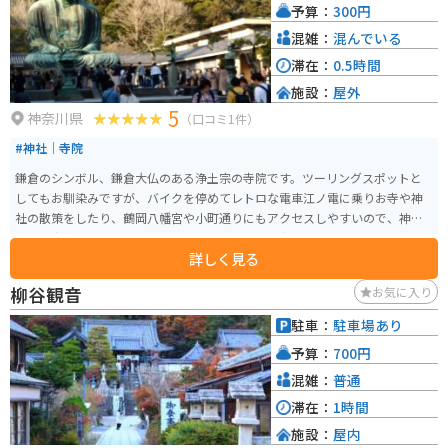
予算：
300円
混雑：
混んでいる
滞在：
0.5時間
施設：
屋外
5
神奈川県
（口コミ1件）
#神社｜寺院
鎌倉のシンボル、鎌倉大仏のある浄土宗の寺院です。ツーリングスポットと
してもお馴染みですが、バイクを停めてレトロな電車江ノ電に乗りお寺や神
社の散策をしたり、鶴岡八幡宮や小町通りにもアクセスしやすいので、神奈
川の小京都と呼ばれています。バイク乗りなら一度は訪れておきたいエリア
詳しく見る
です。
柳谷観音
お気に入り
駐車：
駐車場あり
予算：
700円
混雑：
普通
滞在：
1時間
施設：
屋内