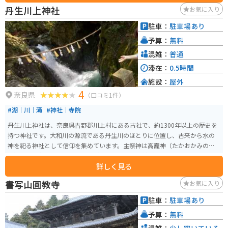
食べる定番です。
丹生川上神社
お気に入り
駐車：
駐車場あり
予算：
無料
混雑：
普通
滞在：
0.5時間
施設：
屋外
4
奈良県
（口コミ1件）
#湖｜川｜滝
#神社｜寺院
丹生川上神社は、奈良県吉野郡川上村にある古社で、約1300年以上の歴史を
持つ神社です。大和川の源流である丹生川のほとりに位置し、古来から水の
神を祀る神社として信仰を集めています。主祭神は高龗神（たかおかみのか
み）で、雨乞いや水運、農業などに関連するご利益があるとされています。
詳しく見る
この神社は、上社・中社・下社の三つから構成され、いずれも深い自然に囲
まれた静寂な環境にあります。上社は特に雨乞いの儀式が行われたことで有
書写山圓教寺
お気に入り
名で、古代から農耕の発展に重要な役割を果たしてきました。また、境内は
自然豊かで、四季折々の美しい風景を楽しむことができ、特に秋の紅葉が見
駐車：
駐車場あり
事です。丹生川上神社は、水にまつわる神聖な空間として、今も多くの参拝者
予算：
無料
が訪れる場所となっています。
混雑：
少し空いている