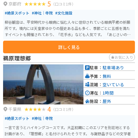
5
京都府
（口コミ1件）
#絶景スポット
#神社｜寺院
#文化施設
柳谷観音は、平安時代から眼病に悩む人々に信仰されている眼病平癒の祈願
所です。境内には天皇家ゆかりの歴史ある品も多く、季節ごとに五感を満た
すイベントも開催されており、「花手水」なども人気です。 「あじさいのみ
ち」と呼ばれる参道も整備され、紫陽花や紅葉が見事な名所でもあります。
詳しく見る
また、毎月17日には十一面千手眼観音がご開帳され、多くの人で賑わいま
す。この祈願所は独鈷水という眼病平癒のご利益がある霊水によっても知ら
鵜原理想郷
お気に入り
れています。
駐車：
駐車場あり
予算：
無料
混雑：
空いている
滞在：
1時間
施設：
屋外
4
千葉県
（口コミ1件）
#絶景スポット
#神社｜寺院
一言で言うとハイキングコースです。大正初期にこのエリアを別荘地とする
計画があり、「理想郷」と名付けられたそうです。 与謝野晶子などの文学者