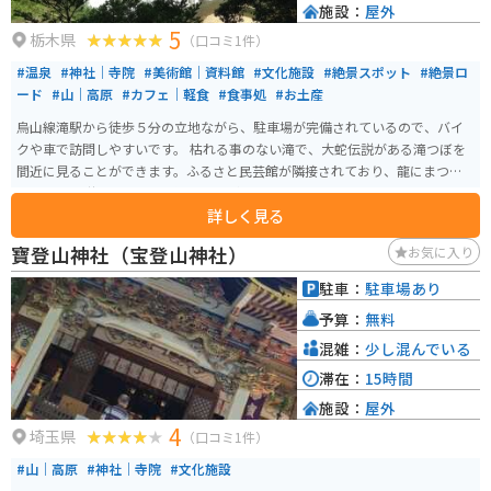
施設：
屋外
5
栃木県
（口コミ1件）
#温泉
#神社｜寺院
#美術館｜資料館
#文化施設
#絶景スポット
#絶景ロ
ード
#山｜高原
#カフェ｜軽食
#食事処
#お土産
烏山線滝駅から徒歩５分の立地ながら、駐車場が完備されているので、バイ
クや車で訪問しやすいです。 枯れる事のない滝で、大蛇伝説がある滝つぼを
間近に見ることができます。ふるさと民芸館が隣接されており、龍にまつわ
る伝承や伝説の龍について知ることができます。
詳しく見る
寶登山神社（宝登山神社）
お気に入り
駐車：
駐車場あり
予算：
無料
混雑：
少し混んでいる
滞在：
15時間
施設：
屋外
4
埼玉県
（口コミ1件）
#山｜高原
#神社｜寺院
#文化施設