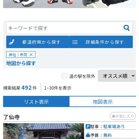
都道府県から探す
詳細条件から探す
神社｜寺院
地図から探す
道の駅を除外
492
検索結果
件
1~30件を表示
リスト表示
地図表示
了仙寺
お気に入り
駐車：
駐車場あり
予算：
無料