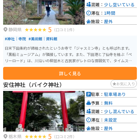
混雑：
少し空いている
滞在：
1時間
施設：
屋外
5
静岡県
（口コミ1件）
#神社｜寺院
#美術館｜資料館
日米下田条約が締結されたというお寺で「ジャスミン寺」とも呼ばれます。
「黒船ミュージアム」が隣接しています。また、下田港と了仙寺を結ぶ「ペ
リーロード」は、川沿いの柳並木と古民家がレトロな雰囲気で、タイムスリ
ップしたような感覚を味わえます。
詳しく見る
安住神社（バイク神社）
お気に入り
駐車：
駐車場あり
予算：
無料
混雑：
少し混んでいる
滞在：
未設定
施設：
屋外
5
栃木県
（口コミ2件）