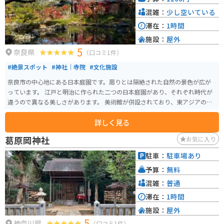
混雑：
少し空いている
滞在：
1時間
施設：
屋外
5
奈良県
（口コミ1件）
#絶景スポット
#神社｜寺院
#文化施設
奈良市の中心地にある日本庭園です。周りとは隔絶された自然の景色が広が
っています。 江戸と明治に作られた二つの日本庭園があり、それぞれ時代が
違うので異なる美しさがあります。 美術館が併設されており、東アジアの美
術品などを展示しています。 季節ごとに美しい景観を楽しむことができま
詳しく見る
す。近くに東大寺や奈良公園も隣接しているため、周囲の観光スポットと合
わせて回ることができます。周辺道路は鹿が歩き回っているので、速度に気
葛原岡神社
お気に入り
をつけて走行するようにしてください。
駐車：
駐車場あり
予算：
無料
混雑：
普通
滞在：
1時間
施設：
屋外
5
神奈川県
（口コミ1件）