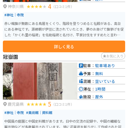
4
神奈川県
（口コミ1件）
#神社｜寺院
赤い幟旗が無数にある鳥居をくぐり、階段を登りつめると社殿がある、高台
にある神社です。源頼朝が伊豆に流されていたとき、夢のお告げで旗挙げを促
した「かくれ里の稲荷」を佐助稲荷と名付け、平家討伐をすすめたと言われ
ています。鎌倉の最強の「出世稲荷」と言われており、仕事運のパワースポ
詳しく見る
ットとしても親しまれています。
冠嶽園
お気に入り
駐車：
駐車場あり
予算：
無料
混雑：
空いている
滞在：
1時間
施設：
屋外
5
鹿児島県
（口コミ1件）
#神社｜寺院
#美術館｜資料館
中国風の庭園と中国史料館があります。日中の交流の記録や、中国の繊細な
展示物などが多数展示されています。 特に花崗岩を削り出して作成された冠