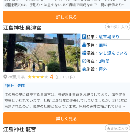
嶽園影彫りは、手彫りとは思えないほど繊細で精巧なので一見の価値あり。
また、自然豊かな環境で、秋には紅葉も楽しめます。春の花見シーズンにも
詳しく見る
綺麗な景色が見られます。 一人で歴史を感じるもよし、家族や友人と花見を
楽しむのもよしのスポットです。
江島神社 奥津宮
お気に入り
駐車：
駐車場あり
予算：
無料
混雑：
少し混んでいる
滞在：
2時間
施設：
屋外
4
神奈川県
（口コミ1件）
#神社｜寺院
江の島の奥に鎮座する奥津宮は、多紀理比賣命をお祀りしており、海を守る
神様といわれています。社殿は1841年に焼失してしまいましたが、1842年に
再建されたのが、現在の社殿となっています。拝殿の天井に描かれているの
は、どこから見ても、こちらを睨んでいるように見える「八方睨みの亀」
詳しく見る
で、この神社のシンボルとなっています。
江島神社 龍宮
お気に入り