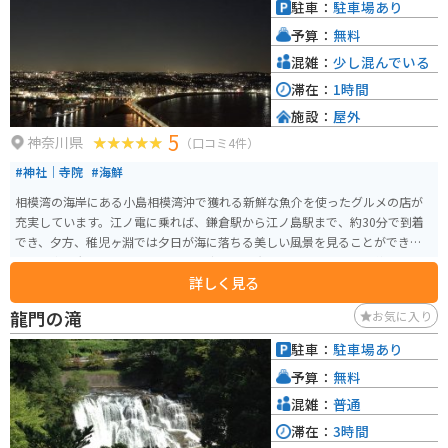
駐車：
駐車場あり
予算：
無料
混雑：
少し混んでいる
滞在：
1時間
施設：
屋外
5
神奈川県
（口コミ4件）
#神社｜寺院
#海鮮
相模湾の海岸にある小島相模湾沖で獲れる新鮮な魚介を使ったグルメの店が
充実しています。江ノ電に乗れば、鎌倉駅から江ノ島駅まで、約30分で到着
でき、夕方、稚児ヶ淵では夕日が海に落ちる美しい風景を見ることができま
す。関東三大イルミネーションに認定された光と色のイベントも開催されて
詳しく見る
います。
龍門の滝
お気に入り
駐車：
駐車場あり
予算：
無料
混雑：
普通
滞在：
3時間