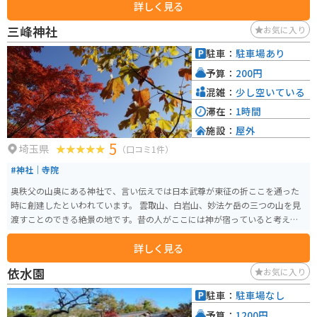
詳しく見る
「禅室」です。本堂の屋根には、飛鳥時代の瓦が現存しており、約1400年の
歴史を感じさせます。 また、極楽坊の周辺には四季折々の花が咲き誇り、静
三峰神社
お気に入り
かで落ち着いた雰囲気の中で仏教の歴史に触れることができます。毎年8月に
は「地蔵会万灯供養」が行われ、境内が無数の灯籠で照らされる幻想的な光
駐車：
駐車場あり
景が広がります。歴史好きや仏教文化に興味がある方にとって、訪れる価値の
予算：
200円
ある場所です。駐車場はありませんが、観光地なので、青空パーキングが周
辺にあります。
混雑：
少し空いている
滞在：
1時間
施設：
屋外
5
埼玉県
（口コミ1件）
#神社｜寺院
奥秩父の山奥にある神社で、言い伝えでは日本武尊が東征の折ここを通った
時に創建したといわれています。 雲取山、白岩山、妙法ケ岳の三つの山を見
渡すことのできる絶景の地です。昔の人がここには神が宿っていると考えた
のも納得のスポットです。
詳しく見る
依水園
お気に入り
駐車：
駐車場なし
予算：
1200円