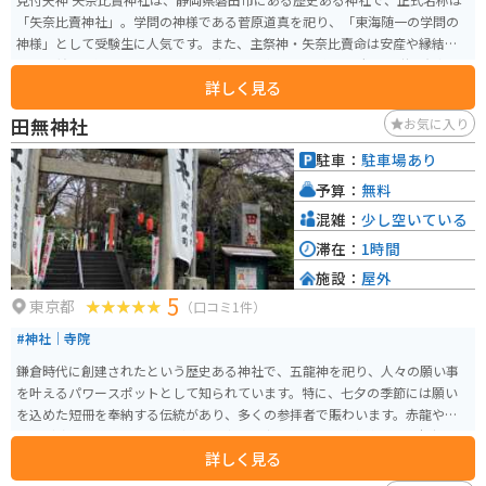
「矢奈比賣神社」。学問の神様である菅原道真を祀り、「東海随一の学問の
神様」として受験生に人気です。また、主祭神・矢奈比賣命は安産や縁結び
のご利益でも知られています。 境内には、怪物を退治した犬の伝説で有名な
詳しく見る
「霊犬・悉平太郎」を祀る神社があり、ペットと参拝できる珍しいスポット
としても注目されています。この伝説は地域に根付き、磐田市のキャラクター
田無神社
お気に入り
「しっぺい」の由来にもなっています。 春には隣接するつつじ公園で桜やツ
ツジが楽しめ、近年はアニメゆるキャン△の聖地としても話題に。コラボ絵
駐車：
駐車場あり
馬なども人気です。 さらに、国指定重要無形民俗文化財の「見付天神裸祭」
予算：
無料
は、深夜の暗闇の中で神輿が渡御する神秘的な奇祭として知られています。
歴史・自然・伝説・現代文化が融合した、幅広い魅力を持つ参拝スポットで
混雑：
少し空いている
す。
滞在：
1時間
施設：
屋外
5
東京都
（口コミ1件）
#神社｜寺院
鎌倉時代に創建されたという歴史ある神社で、五龍神を祀り、人々の願い事
を叶えるパワースポットとして知られています。特に、七夕の季節には願い
を込めた短冊を奉納する伝統があり、多くの参拝者で賑わいます。赤龍や青
龍など珍しい龍を見ることができ、中央を守る金龍は、運気向上・幸福招来
詳しく見る
のご利益があると言われています。