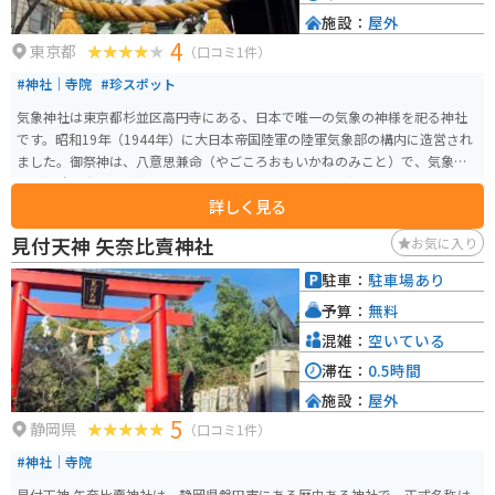
施設：
屋外
4
東京都
（口コミ1件）
#神社｜寺院
#珍スポット
気象神社は東京都杉並区高円寺にある、日本で唯一の気象の神様を祀る神社
です。昭和19年（1944年）に大日本帝国陸軍の陸軍気象部の構内に造営され
ました。御祭神は、八意思兼命（やごころおもいかねのみこと）で、気象条
件が戦略に大きな影響を与えることから、予報の適中を祈願する場として設
詳しく見る
けられました。 現在では、天候に関わる様々な願い事で訪れる人々に支持さ
れており、特に晴天を願う「晴守り」などのお守りが人気です。歴史的背景
見付天神 矢奈比賣神社
お気に入り
とユニークな祭神の存在で、大事な日の晴れを願って、毎日のように日本各
地から参拝者が訪れます。
駐車：
駐車場あり
予算：
無料
混雑：
空いている
滞在：
0.5時間
施設：
屋外
5
静岡県
（口コミ1件）
#神社｜寺院
見付天神 矢奈比賣神社は、静岡県磐田市にある歴史ある神社で、正式名称は