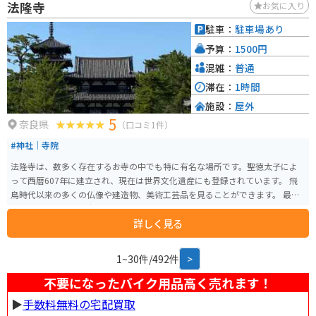
法隆寺
お気に入り
駐車：
駐車場あり
予算：
1500円
混雑：
普通
滞在：
1時間
施設：
屋外
5
奈良県
（口コミ1件）
#神社｜寺院
法隆寺は、数多く存在するお寺の中でも特に有名な場所です。聖徳太子によ
って西暦607年に建立され、現在は世界文化遺産にも登録されています。 飛
鳥時代以来の多くの仏像や建造物、美術工芸品を見ることができます。 最近
では「世界遺産法隆寺―1400年の歴史遺産を未来へ―プロジェクト」と称し
詳しく見る
てクラウドファンディングを実施し、1億5000万円を上まわる支援を得まし
た。
1~30件/492件
>
不要になったバイク用品高く売れます！
▶︎
手数料無料の宅配買取