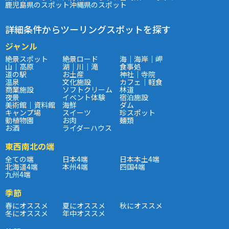
鹿児島県のスポット
沖縄県のスポット
詳細条件からツーリングスポットを探す
ジャンル
絶景スポット
絶景ロード
海｜海岸｜岬
山｜高原
湖｜川｜滝
食事処
道の駅
お土産
神社｜寺院
温泉
文化施設
カフェ｜軽食
商業施設
ソフトクリーム
林道
夜景
イベント体験
宿泊施設
美術館｜資料館
海鮮
ダム
キャンプ場
スイーツ
珍スポット
動植物園
お肉
麺類
お酒
ライダーハウス
東西南北の端
全ての端
日本4端
日本本土4端
北海道4端
本州4端
四国4端
九州4端
季節
春にオススメ
夏にオススメ
秋にオススメ
冬にオススメ
年中オススメ