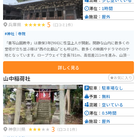
滞在：
1時間
施設：
屋外
5
兵庫県
（口コミ1件）
#神社｜寺院
「書写山圓教寺」は康保3年(966)に性空上人が開創。閑静な山内に数多くの
堂塔が立ち並ぶ様は“西の比叡山”とも呼ばれ、数多くの映画やドラマのロケ
地となっています。ロープウェイで全長781m、高低差211mを進み、山頂へ
近付くたびに明石海峡大橋、淡路島、小豆島、四国、と眼前の景色が広がり
詳しく見る
ます。
山中稲荷社
お気に入り
駐車：
駐車場なし
予算：
無料
混雑：
空いている
滞在：
0.5時間
施設：
屋外
3
神奈川県
（口コミ1件）