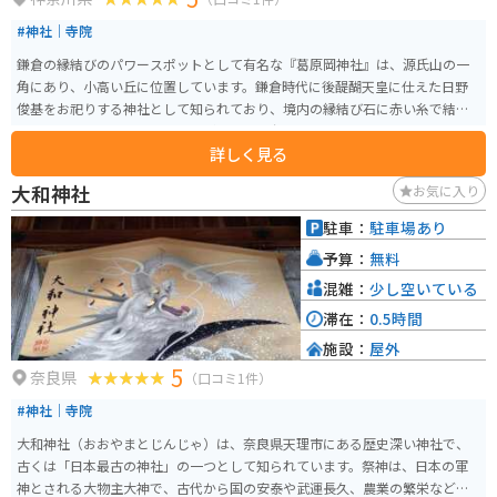
#神社｜寺院
鎌倉の縁結びのパワースポットとして有名な『葛原岡神社』は、源氏山の一
角にあり、小高い丘に位置しています。鎌倉時代に後醍醐天皇に仕えた日野
俊基をお祀りする神社として知られており、境内の縁結び石に赤い糸で結ば
れた多数の五円玉や多くの絵馬がとても印象的です。
詳しく見る
大和神社
お気に入り
駐車：
駐車場あり
予算：
無料
混雑：
少し空いている
滞在：
0.5時間
施設：
屋外
5
奈良県
（口コミ1件）
#神社｜寺院
大和神社（おおやまとじんじゃ）は、奈良県天理市にある歴史深い神社で、
古くは「日本最古の神社」の一つとして知られています。祭神は、日本の軍
神とされる大物主大神で、古代から国の安泰や武運長久、農業の繁栄などを