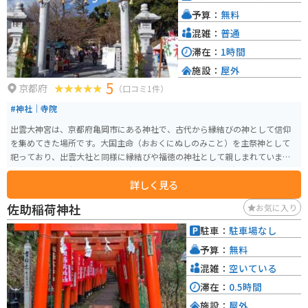
予算：
無料
混雑：
普通
滞在：
1時間
施設：
屋外
5
京都府
（口コミ1件）
#神社｜寺院
出雲大神宮は、京都府亀岡市にある神社で、古代から縁結びの神として信仰
を集めてきた場所です。大国主命（おおくにぬしのみこと）を主祭神として
祀っており、出雲大社と同様に縁結びや福徳の神社として親しまれていま
す。「古来、日本一の縁結びの神」と称され、恋愛成就や夫婦円満を願う多
詳しく見る
くの参拝者が訪れます。 神社の境内は、豊かな自然に囲まれ、静かな雰囲気
が漂っています。特に「磐座（いわくら）」と呼ばれる巨石群は神聖な場所
佐助稲荷神社
お気に入り
とされ、古代からの信仰の対象です。さらに、境内には「玉の泉」という湧
水があり、この水を飲むと長寿になると言われています。出雲大神宮は、自
駐車：
駐車場なし
然の美しさと神秘的な雰囲気が魅力のスポットで、年間を通じて多くの人々
予算：
無料
が訪れます。
混雑：
空いている
滞在：
0.5時間
施設：
屋外