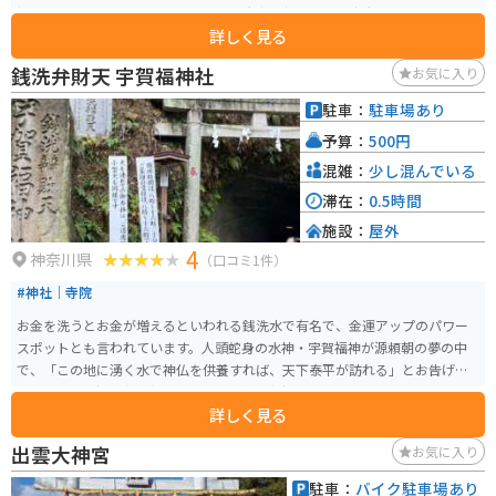
祈る場として信仰を集めてきました。大和神社の境内は広大で、静寂な雰囲
詳しく見る
気が漂い、四季折々の自然が楽しめる美しい場所です。特に春には桜が咲き
誇り、多くの参拝者が訪れます。 また、重要文化財に指定されている本殿や
銭洗弁財天 宇賀福神社
お気に入り
拝殿は、古代の建築様式を今に伝える貴重な建造物です。毎年10月には「大
和神社例大祭」が行われ、神輿渡御や伝統的な舞楽が奉納されるなど、地域
駐車：
駐車場あり
の重要な行事として賑わいます。神社は、歴史的な背景と自然の美しさを楽
予算：
500円
しめる奈良県の代表的な神社の一つです。戦争つい没者の慰霊碑があり、小
さい資料館もあります。そこには戦艦大和の模型がおいており、貴重な写真
混雑：
少し混んでいる
なども見ることができます。
滞在：
0.5時間
施設：
屋外
4
神奈川県
（口コミ1件）
#神社｜寺院
お金を洗うとお金が増えるといわれる銭洗水で有名で、金運アップのパワー
スポットとも言われています。人頭蛇身の水神・宇賀福神が源頼朝の夢の中
で、「この地に湧く水で神仏を供養すれば、天下泰平が訪れる」とお告げを
したことで、源頼朝が社を建てたのがその起源と言われています。洗ったお
詳しく見る
金は有意義に使うことが良いと言われています。
出雲大神宮
お気に入り
駐車：
バイク駐車場あり