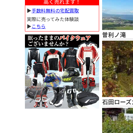
高く売れます！
▶︎
手数料無料の宅配買取
実際に売ってみた体験談
▶︎
こちら
曽利ノ滝
石田ローズ