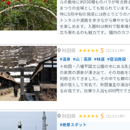
ルの敷地に約500種ものバラが咲き誇
まつりの会場としても知られています。
特に6月中旬の見頃には色とりどりの
トンネルや通路を歩きながら華やかな
を楽しめます。入園料は無料で駐車場
立ち寄れるのも魅力です。 園内のカフェでは食事メニューに加
え、「恋するローズソーダ」やローズ
スイーツも人気。近くには秋田犬会館
5
秋田県
のもおすすめです。アクセスしやすく
（口コミ1件）
中の休憩スポットとしても最適な場所
#温泉
#山｜高原
#林道
#宿泊施設
十和田・八幡平国立公園の中にある乳
の泉質の源泉が湧き出て、その効能を
利用されてきました。その中でも鶴の
湯の宿として有名で、秋田藩主の湯治
るお宿です。日帰り入浴も600円でで
5
秋田県
（口コミ1件）
#絶景スポット