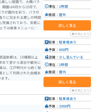
る美しい庭園で、大館バラ
滞在：
1時間
開園は4月から10月で、
バラが園内を彩り、バラの
施設：
屋外
香りに包まれる癒しの時間
も完備されており、気軽に
詳しく見る
ソフトなどここならではの
お気に入り
もあり、合わせて観光する
駐車：
駐車場あり
、バイクでのツーリング途
です。
予算：
600円
混雑：
少し混んでいる
頭温泉郷は、10種類以上
求めて昔から湯治や観光に
滞在：
1時間
湯は、江戸時代から続く秘
施設：
屋内
場として利用された由緒あ
きます。
詳しく見る
お気に入り
駐車：
駐車場あり
予算：
2000円