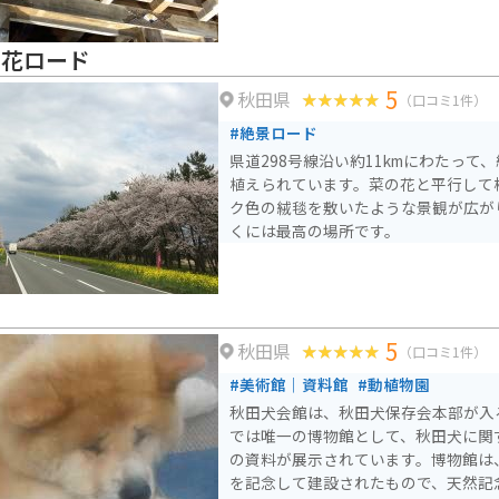
の花ロード
5
秋田県
（口コミ1件）
#絶景ロード
県道298号線沿い約11kmにわたって、
植えられています。菜の花と平行して
ク色の絨毯を敷いたような景観が広が
くには最高の場所です。
5
秋田県
（口コミ1件）
#美術館｜資料館
#動植物園
秋田犬会館は、秋田犬保存会本部が入
では唯一の博物館として、秋田犬に関
の資料が展示されています。博物館は
を記念して建設されたもので、天然記