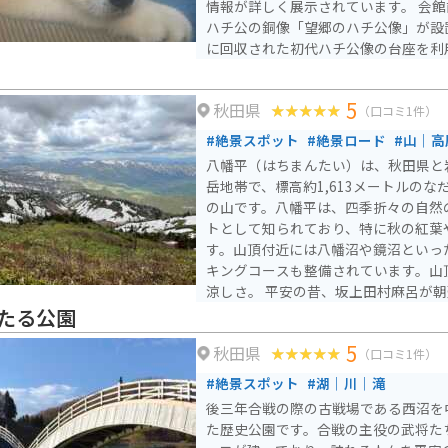
情報が詳しく展示されています。 会館前には大館市出身の忠犬
ハチ公の銅像「望郷のハチ公像」が設
に回収された初代ハチ公像の台座を利
内の方向を向いています。像は晩年の
り、左耳が垂れている特徴があります。 事務所内には看板
5
秋田県
しての秋田犬が4頭おり、4月下旬から
（口コミ1件）
犬舎でも見学が可能です。また、秋田
#絶景スポット
#絶景ロード
#山｜高
おり、事務所営業日に秋田犬との交流
八幡平（はちまんたい）は、秋田県と
できます。
岳地帯で、標高約1,613メートルの
の山です。八幡平は、四季折々の自然
トとして知られており、特に秋の紅葉
す。山頂付近には八幡沼や鏡沼といっ
キングコースも整備されています。山
涼しさ。 平安の昔、坂上田村麻呂が朝廷から遣わされてここへ
来た時に、美しい景色に感動し、八幡
たる公園
幡平」と名づけたとか。そのシンボル
5
秋田県
湖沼の中で一番大きい沼。エメラルド
（口コミ1件）
は、ミズバショウ、ニッコウキスゲ、
#絶景スポット
#湖｜川｜滝
高山植物が、雪解けから夏まで、リレ
後三年合戦の際の古戦場である西沼を
す。 また、八幡平アスピーテラインという観光道路があり、ツ
た歴史公園です。合戦の主役の武将た
ーリングを楽しみながら絶景を堪能す