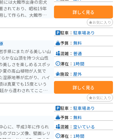
置されており、昭和19年
詳しく見る
用して作られ、大館市大子
ハチ公をイメージしてお
お気に入り
犬と
駐車：
駐車場あり
11月下旬にかけては外の
犬関連のグッズも販売して
予算：
無料
原
や写真撮影を楽しむことが
岩手県にまたがる美しい山
混雑：
普通
なだらかな山頂を持つ火山性
滞在：
1時間
の美しさを楽しめるスポッ
や夏の高山植物が人気で
施設：
屋外
た湿原地帯が広がり、ハイ
頂は真夏でも15度という
詳しく見る
大菩薩に感謝をこめて「八
お気に入り
である八幡沼は、八幡平の
駐車：
駐車場あり
グリーンに輝く沼の周囲に
チングルマ、ワタスゲと、
予算：
無料
ーのように咲いていきま
混雑：
空いている
中心に、平成3年に作られ
ちのブロンズ像、壁画レリ
滞在：
1時間
ることができます。冬には