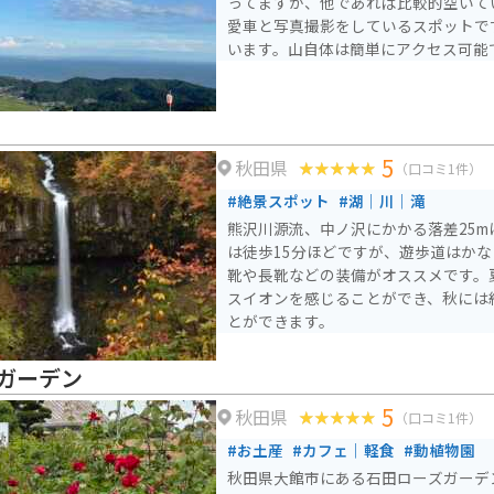
ってますが、他であれば比較的空いて
最寄りの駅からバスは通っていないも
愛車と写真撮影をしているスポットで
ため車でのアクセスが便利です。売店
います。山自体は簡単にアクセス可能
軽食を購入することができます。近く
おすすめです。
5
秋田県
（口コミ1件）
#絶景スポット
#湖｜川｜滝
熊沢川源流、中ノ沢にかかる落差25
は徒歩15分ほどですが、遊歩道はか
靴や長靴などの装備がオススメです。
スイオンを感じることができ、秋には
とができます。
ガーデン
5
秋田県
（口コミ1件）
#お土産
#カフェ｜軽食
#動植物園
秋田県大館市にある石田ローズガーデン