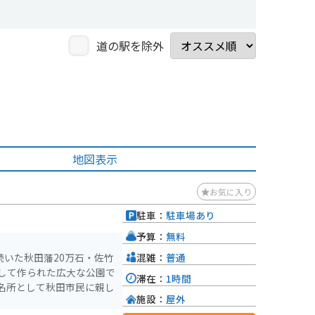
道の駅を除外
地図表示
お気に入り
駐車：
駐車場あり
予算：
無料
混雑：
普通
続いた秋田藩20万石・佐竹
して作られた広大な公園で
滞在：
1時間
名所として秋田市民に親し
施設：
屋外
。