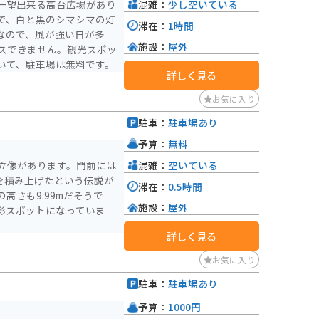
混雑：
少し空いている
一望出来る高台広場があり
で、白と黒のシマシマの灯
滞在：
1時間
なので、風が強い日が多
施設：
屋外
スできません。観光スポッ
いて、駐車場は無料です。
詳しく見る
お気に入り
駐車：
駐車場あり
予算：
無料
混雑：
空いている
立像があります。門前には
を積み上げたという伝説が
滞在：
0.5時間
高さも9.99mだそうで
施設：
屋外
影スポットになっていま
詳しく見る
お気に入り
駐車：
駐車場あり
予算：
1000円