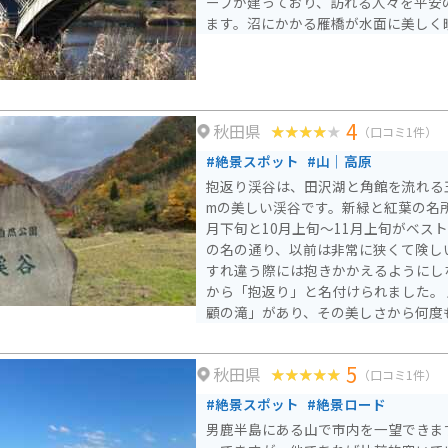
ーフが建っており、訪れる人々を平安
雪景色が広がり、スキーやスノーボー
ます。沼にかかる雁橋が水面に美しく
ーツも盛んです。 また、松川温泉側から山頂をめざす八幡平樹
海ラインに沿いには、蒸気が吹き出る
泉、大昔の噴火によってできた蓬莱境
できるポイントが並んでいます。うっ
行してみると、アスピーテライン側と
4
秋田県
（口コミ1件）
いることにも気がつくでしょう。
#絶景スポット
#山｜高原
抱返り渓谷は、田沢湖と角館を流れる玉
mの美しい渓谷です。新緑と紅葉の名所
月下旬と10月上旬～11月上旬がベス
の名の通り、以前は非常に狭くて険し
すれ違う際には抱きかかえるようにし
から「抱返り」と名付けられました。 主要な見どころには「回
顧の滝」があり、その美しさから何度
ています。遊歩道が整備されており、
いスポットを楽しめます。特に「神の
5
秋田県
しい景勝地です。散策は「飯村少年弔
（口コミ1件）
はいくつかの岩や滝が点在します。 遊歩道は子連れでも歩きや
#絶景スポット
#絶景ロード
すいですが、服装は歩きやすいものが
男鹿半島にある山で市内を一望できま
旬～4月中旬は冬季通行止めとなりま