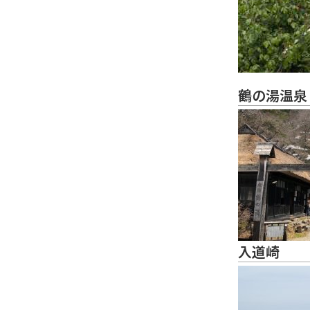
鶴の湯温泉
入道崎