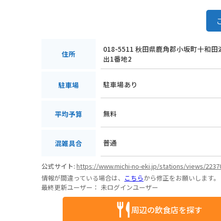
018-5511 秋田県鹿角郡小坂町十和
住所
出1番地2
駐車場あり
駐車場
無料
平均予算
普通
混雑具合
公式サイト:
https://www.michi-no-eki.jp/stations/views/2237
情報が間違っている場合は、
こちら
から修正をお願いします。
最終更新ユーザー：
未ログインユーザー
周辺の飲食店を探す