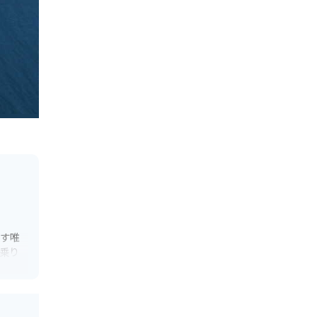
出す唯
乗り
の特産