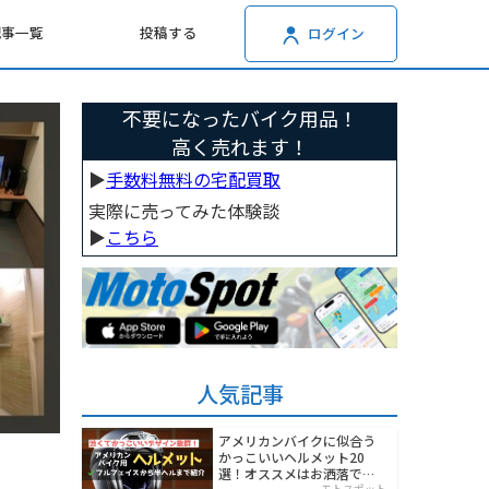
記事一覧
投稿する
ログイン
不要になったバイク用品！
高く売れます！
▶︎
手数料無料の宅配買取
実際に売ってみた体験談
▶︎
こちら
人気記事
アメリカンバイクに似合う
かっこいいヘルメット20
選！オススメはお洒落でワ
モトスポット