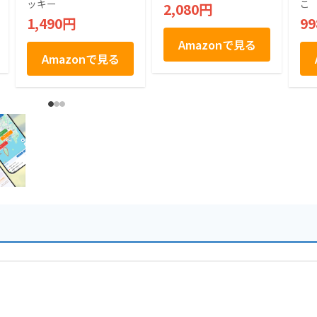
製 たくあん 個包装 8
大
ッキー
こ
2,080円
0g 2袋
加 
1,490円
9
Amazonで見る
Amazonで見る