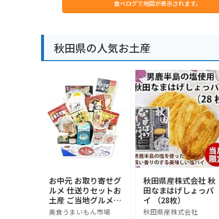
食べログで地図が表示されます。
秋田県の人気お土産
お中元 お取り寄せグ
秋田県産株式会社 秋
ルメ 仕送りセットお
田なまはげしょっパ
土産 ご当地グルメ
イ （28枚）
ギフト ご当地小包便
美食うまいもん市場
秋田県産株式会社