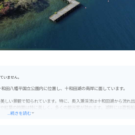
ていません。
十和田八幡平国立公園内に位置し、十和田湖の南岸に面しています。
、美しい景観で知られています。特に、奥入瀬渓流は十和田湖から流れ
緑や紅葉の時期は特に美しく、多くの観光客が訪れます。湖畔には遊覧船
...続きを読む
併設されており、十和田湖観光の拠点として便利です。売店では、地元
は温泉施設もあり、ゆったりと過ごすことができます。