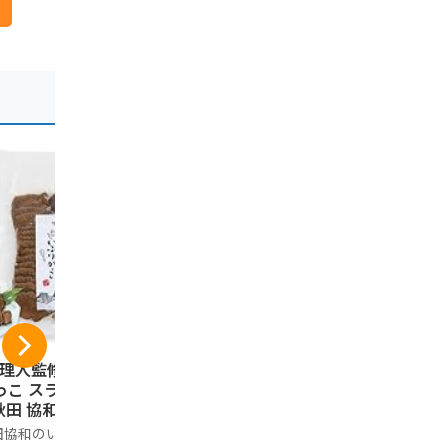
料理人監修] いぶり
JA 秋田 ふるさと 無
JA秋田ふ
っこ スライス 150
添加りんごジュース
んごジュー
秋田 協和 漬物 お
(10)
ック入り
まみ ギフト 燻製
田協和のいぶりがっ
ノーブランド品
JA秋田ふる