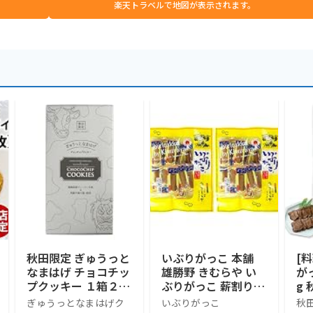
楽天トラベルで地図が表示されます。
秋田限定 ぎゅうっと
いぶりがっこ 本舗
[
なまはげ チョコチッ
雄勝野 きむらや い
が
プクッキー １箱２０
ぶりがっこ 薪割り
g 
枚入
おつまみ 秋田産 燻
つ
ぎゅうっとなまはげク
いぶりがっこ
秋