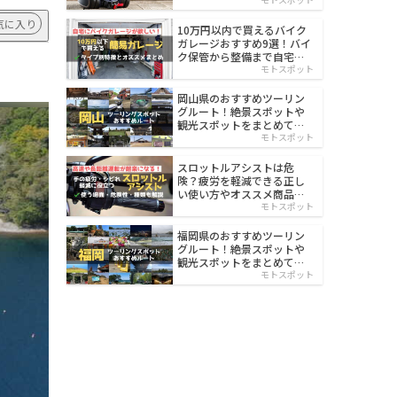
イルド
気に入り
10万円以内で買えるバイク
ガレージおすすめ9選！バイ
ク保管から整備まで自宅で
楽々
モトスポット
岡山県のおすすめツーリン
グルート！絶景スポットや
観光スポットをまとめて紹
介
モトスポット
スロットルアシストは危
険？疲労を軽減できる正し
い使い方やオススメ商品を
紹介
モトスポット
福岡県のおすすめツーリン
グルート！絶景スポットや
観光スポットをまとめて紹
介
モトスポット