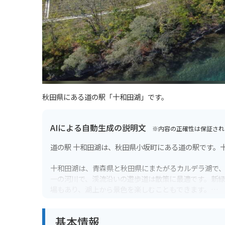
秋田県にある道の駅「十和田湖」です。
AIによる自動生成の説明文
※内容の正確性は保証され
道の駅 十和田湖は、秋田県小坂町にある道の駅です。
十和田湖は、青森県と秋田県にまたがるカルデラ湖で
一の河川で、渓流沿いの遊歩道は散策に最適です。新
場もあり、湖上から景色を楽しむこともできます。
道の駅 十和田湖は、休憩所やレストラン、売店などが
基本情報
品やお土産を購入することができます。また、近隣に