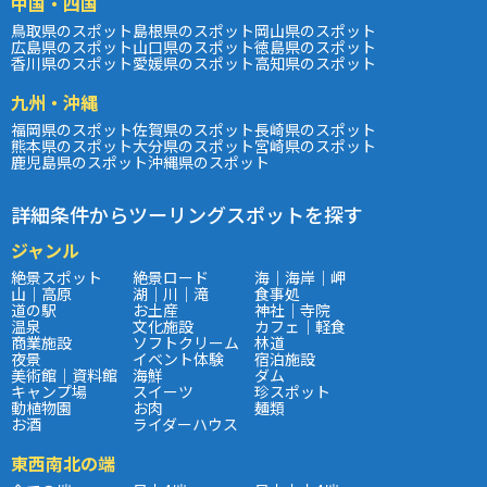
中国・四国
鳥取県のスポット
島根県のスポット
岡山県のスポット
広島県のスポット
山口県のスポット
徳島県のスポット
香川県のスポット
愛媛県のスポット
高知県のスポット
九州・沖縄
福岡県のスポット
佐賀県のスポット
長崎県のスポット
熊本県のスポット
大分県のスポット
宮崎県のスポット
鹿児島県のスポット
沖縄県のスポット
詳細条件からツーリングスポットを探す
ジャンル
絶景スポット
絶景ロード
海｜海岸｜岬
山｜高原
湖｜川｜滝
食事処
道の駅
お土産
神社｜寺院
温泉
文化施設
カフェ｜軽食
商業施設
ソフトクリーム
林道
夜景
イベント体験
宿泊施設
美術館｜資料館
海鮮
ダム
キャンプ場
スイーツ
珍スポット
動植物園
お肉
麺類
お酒
ライダーハウス
東西南北の端