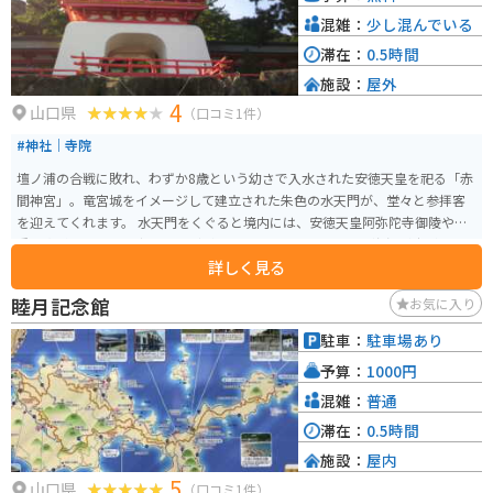
混雑：
少し混んでいる
滞在：
0.5時間
施設：
屋外
4
山口県
（口コミ1件）
#神社｜寺院
壇ノ浦の合戦に敗れ、わずか8歳という幼さで入水された安徳天皇を祀る「赤
間神宮」。竜宮城をイメージして建立された朱色の水天門が、堂々と参拝客
を迎えてくれます。 水天門をくぐると境内には、安徳天皇阿弥陀寺御陵や貴
重な資料を展示した宝物殿などがあります。目の前には関門海峡が広がって
詳しく見る
います。
睦月記念館
お気に入り
駐車：
駐車場あり
予算：
1000円
混雑：
普通
滞在：
0.5時間
施設：
屋内
5
山口県
（口コミ1件）