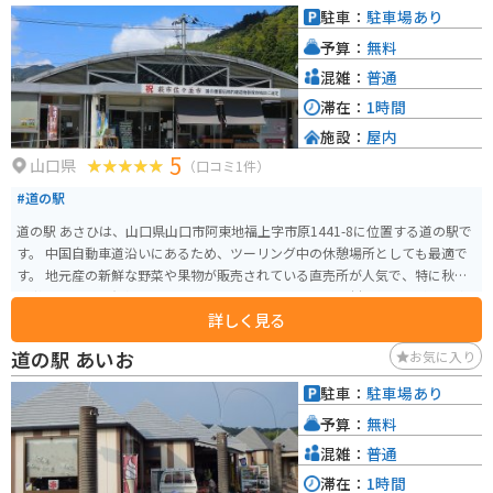
や、松下村塾を再現したコーナーなどが展示されています。建物の前には、
駐車：
駐車場あり
吉田松陰や高杉晋作、木戸孝允など、幕末の志士たちの銅像が立ち並びます。
予算：
無料
混雑：
普通
滞在：
1時間
施設：
屋内
5
山口県
（口コミ1件）
#道の駅
道の駅 あさひは、山口県山口市阿東地福上字市原1441-8に位置する道の駅で
す。 中国自動車道沿いにあるため、ツーリング中の休憩場所としても最適で
す。 地元産の新鮮な野菜や果物が販売されている直売所が人気で、特に秋の
味覚である栗は有名です。 レストランでは、地元産の食材を使った料理を楽
詳しく見る
しむことができます。 バイクで訪れる際は、駐車場も広々としているので安
心です。 周辺には、秋吉台や秋芳洞といった観光スポットも点在しており、
道の駅 あいお
お気に入り
観光の拠点としても便利です。
駐車：
駐車場あり
予算：
無料
混雑：
普通
滞在：
1時間