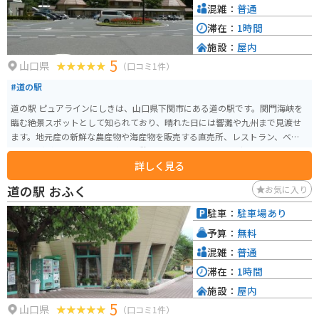
混雑：
普通
滞在：
1時間
施設：
屋内
5
山口県
（口コミ1件）
#道の駅
道の駅 ピュアラインにしきは、山口県下関市にある道の駅です。関門海峡を
臨む絶景スポットとして知られており、晴れた日には響灘や九州まで見渡せ
ます。地元産の新鮮な農産物や海産物を販売する直売所、レストラン、ベーカ
リーなどがあり、ドライブ中の休憩に最適です。 ツーリングで訪れる場合、
詳しく見る
道の駅には広々とした駐車場が完備されているので安心です。関門海峡を眺
めながら、地元グルメを堪能したり、お土産探しを楽しんでみてはいかがで
道の駅 おふく
お気に入り
しょうか。周辺には、壇ノ浦や火の山公園など、歴史と自然を感じられる観
光スポットも点在しているので、バイクで巡るのもおすすめです。 道の駅で
駐車：
駐車場あり
購入できる名産品としては、地元で獲れた新鮮な魚介類や、下関名物のふぐ
予算：
無料
を使った加工品などが人気です。また、地元産の野菜や果物を使ったジャム
やジュースなども販売されています。
混雑：
普通
滞在：
1時間
施設：
屋内
5
山口県
（口コミ1件）