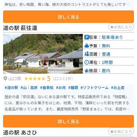
神社は、赤い鳥居、青い海、緑の大地のコントラストがとても美しいです。
高台から海に向かって連なる123基の朱塗りの鳥居は、パワースポットとして
詳しく見る
人気があります。 参道入口には大きな鳥居があり、その上部には高さ約6メー
トルの賽銭箱が設置されています。願いが叶うといわれていますので、ぜひ
道の駅 萩往還
お気に入り
賽銭を放り投げてみてください。また、社務所では、白狐の御朱印をいただ
けます。 商売繁盛、大漁、海上安全、良縁、子宝、開運厄除、福徳円満、交
駐車：
駐車場あり
通安全、学業成就などのご利益があるといわれています。高台の下、参道入
予算：
無料
口の近くの岩場では、「竜宮の潮吹き」が見られます。岩場は滑りやすいの
で、歩くときは注意してください。
混雑：
普通
滞在：
1時間
施設：
屋内
5
山口県
（口コミ1件）
#道の駅
#山｜高原
#食事処
#お肉
#麺類
#ソフトクリーム
#お土産
歴史の道「萩往還」沿いにある道の駅です。特産品販売所である「物産館」
には、夏みかんのお菓子をはじめ、地酒、干物、蒲鉾といった萩を代表する
名産品が揃っています。 また、農産物直売所「野菜まぁと」では、萩産の特
産野菜や果物を中心に新鮮なものを直売しています。萩の海の幸・山の幸が
詳しく見る
いっぱいの道の駅です。「見蘭牛 ダイニング玄」「うどん茶屋 橙々亭」とい
う御食事処があり、夏蜜柑ソフトなどのテイクアウトコーナーもあります。
道の駅 あさひ
お気に入り
敷地内にある「松陰記念館」では、吉田松陰が全国を旅した行程を示す地図