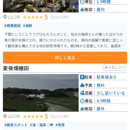
滞在：
1.5時間
施設：
屋内
5
山口県
（口コミ1件）
#商業施設
#海鮮
下関ということでフグはもちろんのこと、地元の漁師さんが獲ったばかりの
魚介類が水揚げされ、競りにかけられたものを、場内の店舗で業者に混じっ
て観光客も購入できる地方卸売市場です。朝5時から営業しており、毎週末
（金曜～日曜）と祝日に開催される「活きいき馬関街」という屋台イベント
詳しく見る
では、にぎり寿司、海鮮丼、揚げたてのフライ、フク汁が並ぶ海鮮屋台が並
びます。
東後畑棚田
お気に入り
駐車：
駐車場あり
予算：
無料
混雑：
少し空いている
滞在：
0.5時間
施設：
屋外
5
山口県
（口コミ1件）
#絶景スポット
#海｜海岸｜岬
#夜景