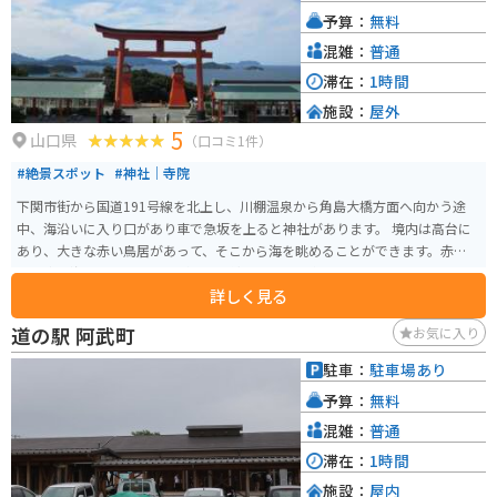
予算：
無料
混雑：
普通
滞在：
1時間
施設：
屋外
5
山口県
（口コミ1件）
#絶景スポット
#神社｜寺院
下関市街から国道191号線を北上し、川棚温泉から角島大橋方面へ向かう途
中、海沿いに入り口があり車で急坂を上ると神社があります。 境内は高台に
あり、大きな赤い鳥居があって、そこから海を眺めることができます。赤い鳥
居と青い海との組み合わせがとても綺麗です。西向きなので、特に晴れた日
詳しく見る
の夕方に行くと夕日が海に反射して絶景です。境内からは千本鳥居が続いて
おり散策もでき、鳥居を抜けると一面の海が広がっています。
道の駅 阿武町
お気に入り
駐車：
駐車場あり
予算：
無料
混雑：
普通
滞在：
1時間
施設：
屋内