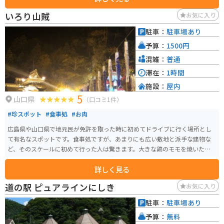
ります。地元産の野菜や果物はもちろん、阿東地区でとれたジビエを使った
いろり山賊
お気に入り
加工品なども販売されています。 バイクで訪れる場合、道の駅には広い駐車
場が完備されているので安心です。長門峡周辺は、ワインディングロードが
駐車：
駐車場あり
続くので、ツーリングにも最適なエリアです。 周辺には、キャンプ場や温泉
予算：
1500円
施設もあるので、宿泊してゆっくりと観光を楽しむこともできます。
混雑：
普通
滞在：
1時間
施設：
屋内
5
山口県
（口コミ1件）
#珍スポット
#食事処
#お肉
広島県や山口県で地元民が免許を取った時に初めてドライブに行く場所とし
て有名なスポットです。食事処ですが、あまりにも広い敷地と派手な建物な
ど、そのスケールに初めて行った人は驚きます。大きな鶏のモモを焼いた山賊
焼きや山賊むすび、山賊うどんなどが有名です。
詳しく見る
道の駅 ピュアラインにしき
お気に入り
駐車：
駐車場あり
予算：
無料