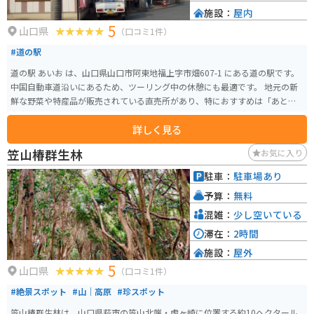
施設：
屋内
5
山口県
（口コミ1件）
#道の駅
道の駅 あいお は、山口県山口市阿東地福上字市畑607-1 にある道の駅です。
中国自動車道沿いにあるため、ツーリング中の休憩にも最適です。 地元の新
鮮な野菜や特産品が販売されている直売所があり、特におすすめは「あとう
和牛」です。道の駅 あいお 内にあるレストランでは、あとう和牛を使った料
詳しく見る
理を味わうことができます。 また、道の駅 あいお から車で約5分の場所に
は、国の重要文化財に指定されている「旧山﨑家住宅」があります。旧山﨑
笠山椿群生林
お気に入り
家住宅は、江戸時代後期の建築様式を残す貴重な建造物で、一見の価値があ
ります。 バイクで訪れる際は、道の駅 あいお にバイク専用の駐車場があるた
駐車：
駐車場あり
め安心です。中国自動車道を降りてすぐの場所にあるため、アクセスも抜群
予算：
無料
です。
混雑：
少し空いている
滞在：
2時間
施設：
屋外
5
山口県
（口コミ1件）
#絶景スポット
#山｜高原
#珍スポット
笠山椿群生林は、山口県萩市の笠山北端・虎ヶ崎に位置する約10ヘクタール