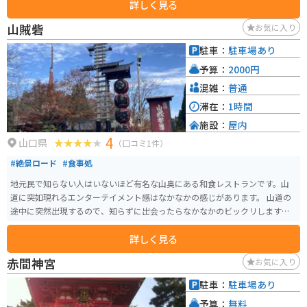
詳しく見る
山賊砦
お気に入り
駐車：
駐車場あり
予算：
2000円
混雑：
普通
滞在：
1時間
施設：
屋内
4
山口県
（口コミ1件）
#絶景ロード
#食事処
地元民で知らない人はいないほど有名な山奥にある和食レストランです。山
道に突如現れるエンターテイメント感はなかなかの感じがあります。 山道の
途中に突然出現するので、知らずに出会ったらなかなかのビックリします。
山賊うどん、山賊むすび、山賊焼きが有名です。席も色々あり、色だけでな
詳しく見る
くエンタメとしても面白いです。
赤間神宮
お気に入り
駐車：
駐車場あり
予算：
無料