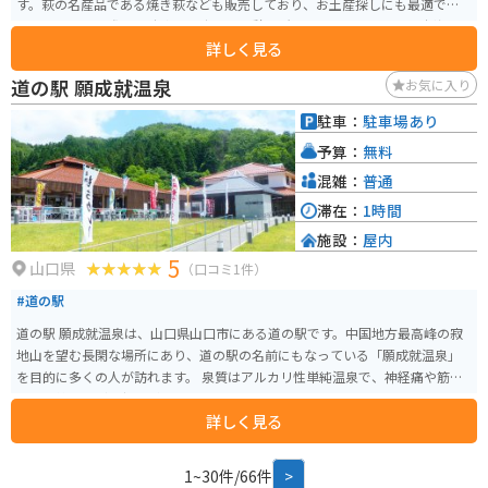
す。萩の名産品である焼き萩なども販売しており、お土産探しにも最適です。
バイクで訪れる際は、駐車場も広く、休憩場所としても最適です。日本海を
詳しく見る
眺めながらのツーリングの休憩に、ぜひお立ち寄りください。新鮮な海の幸
と萩の風情を感じることができます。
道の駅 願成就温泉
お気に入り
駐車：
駐車場あり
予算：
無料
混雑：
普通
滞在：
1時間
施設：
屋内
5
山口県
（口コミ1件）
#道の駅
道の駅 願成就温泉は、山口県山口市にある道の駅です。中国地方最高峰の寂
地山を望む長閑な場所にあり、道の駅の名前にもなっている「願成就温泉」
を目的に多くの人が訪れます。 泉質はアルカリ性単純温泉で、神経痛や筋肉
痛、関節痛などに効果があると言われています。露天風呂からは、四季折々
詳しく見る
の美しい景色を眺めることができ、日頃の疲れを癒すのに最適です。 また、
地元の新鮮な野菜や果物を販売する直売所や、地元産の食材を使った料理を
提供するレストランもあり、ドライブの休憩に最適なスポットです。 バイク
1~30件/66件
>
で訪れる場合、駐車場も広く、駐輪スペースも確保されているため安心で