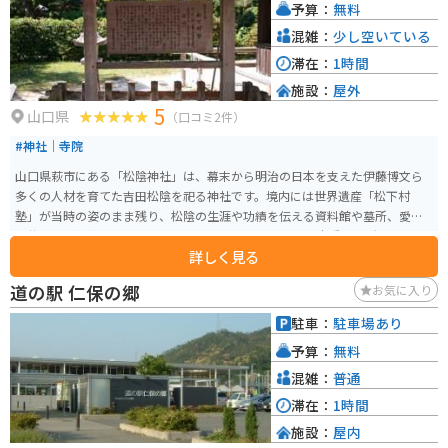
予算：
無料
ードなど、ツーリングにおすすめのスポットが点在しています。道の駅 みと
うで休憩を挟みながら、山口県の自然を満喫してみてはいかがでしょうか。
混雑：
少し空いている
滞在：
1時間
施設：
屋外
5
山口県
（口コミ2件）
#神社｜寺院
山口県萩市にある「松陰神社」は、幕末から明治の日本を支えた伊藤博文ら
多くの人材を育てた吉田松陰を祀る神社です。境内には世界遺産「松下村
塾」が当時の姿のまま残り、松陰の生涯や功績を伝える資料館や墓所、愛用
の井戸などが点在しています。 歴史を身近に感じられる貴重な場所で、バイ
詳しく見る
クやマイカー専用の駐車場も完備されており、家族連れにもおすすめです。
道の駅 仁保の郷
お気に入り
駐車：
駐車場あり
予算：
無料
混雑：
普通
滞在：
1時間
施設：
屋内