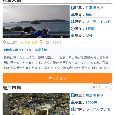
駐車：
駐車場あり
予算：
無料
混雑：
少し空いている
滞在：
1時間
施設：
屋外
5
山口県
（口コミ5件）
#絶景スポット
#海｜海岸｜岬
角島に行くための橋で、綺麗な海に小さな島、そこ伸びる直線の長い橋が綺
麗に見えることで有名です。近くに景色を見下ろすスポットもある為、写真
のような景色が楽しめます。 橋をバイクで渡る爽快感と景色を撮影できるの
がオススメポイントです。
詳しく見る
唐戸市場
お気に入り
駐車：
駐車場あり
予算：
3000円
混雑：
少し混んでいる