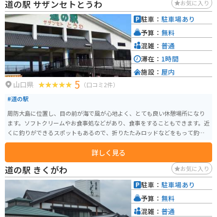
道の駅 サザンセトとうわ
お気に入り
ます。ドライブの疲れを癒すのに最適です。 バイクで訪れる場合、中国自動
車道を降りてすぐの場所にあるため、ツーリングの休憩場所としても最適で
駐車：
駐車場あり
す。駐車場も広く、安心してバイクを停めることができます。道の駅からは、
予算：
無料
日本海や萩の城下町など、風光明媚な景色を楽しむことができるルートもあ
ります。
混雑：
普通
滞在：
1時間
施設：
屋内
5
山口県
（口コミ2件）
#道の駅
周防大島に位置し、目の前が海で風が心地よく、とても良い休憩場所になり
ます。ソフトクリームやお食事処などがあり、食事をすることもできます。近
くに釣りができるスポットもあるので、折りたたみロッドなどをもって釣り
をしに行くのも良いかもしれません。
詳しく見る
道の駅 きくがわ
お気に入り
駐車：
駐車場あり
予算：
無料
混雑：
普通