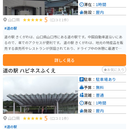
滞在：
1時間
施設：
屋内
5
山口県
（口コミ1件）
#道の駅
道の駅 きくがわは、山口県山口市にある道の駅です。中国自動車道沿いにあ
るので、車でのアクセスが便利です。 道の駅 きくがわは、地元の特産品を販
売する直売所やレストランが併設されており、ドライブ中の休憩に最適で
す。特に、地元産の新鮮な野菜や果物は人気があります。また、レストランで
詳しく見る
は、地元産の食材を使った料理を楽しむことができます。 バイクで訪れる場
合、道の駅 きくがわには、広い駐車場が完備されているので安心です。中国
道の駅 ハピネスふくえ
お気に入り
自動車道は、ツーリングにも人気のルートなので、休憩場所として利用する
のも良いでしょう。道の駅 きくがわ周辺には、秋吉台や秋芳洞などの観光ス
駐車：
駐車場あり
ポットも点在しているので、観光の拠点としてもおすすめです。
予算：
無料
混雑：
普通
滞在：
1時間
施設：
屋内
5
山口県
（口コミ1件）
#道の駅