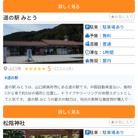
詳しく見る
道の駅 みとう
お気に入り
駐車：
駐車場あり
予算：
無料
混雑：
普通
滞在：
1時間
施設：
屋内
5
山口県
（口コミ1件）
#道の駅
道の駅 みとうは、山口県美祢市にある道の駅です。中国自動車道沿い、美祢I
Cから車で約5分の場所に位置し、ドライブやツーリングの休憩スポットとし
て人気です。 道の駅 みとうの最大の魅力は、地元の新鮮な農産物が購入でき
る直売所です。旬の野菜や果物はもちろん、美祢市ならではの特産品も販売
詳しく見る
されています。また、併設のレストランでは、地元食材をふんだんに使った
料理を楽しむことができます。おすすめは、美祢産のブランド豚「美東ごぼ
松陰神社
お気に入り
う pork」を使った料理です。 バイクで訪れる場合、道の駅 みとうには広 spa
ciousな駐車場が完備されているので安心です。中国自動車道を降りてすぐの
駐車：
駐車場あり
場所にあり、アクセスも抜群です。周辺には、秋吉台や秋芳洞、カルストロ