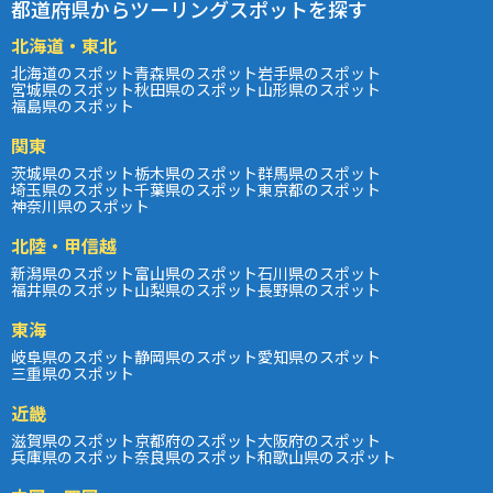
都道府県からツーリングスポットを探す
北海道・東北
北海道のスポット
青森県のスポット
岩手県のスポット
宮城県のスポット
秋田県のスポット
山形県のスポット
福島県のスポット
関東
茨城県のスポット
栃木県のスポット
群馬県のスポット
埼玉県のスポット
千葉県のスポット
東京都のスポット
神奈川県のスポット
北陸・甲信越
新潟県のスポット
富山県のスポット
石川県のスポット
福井県のスポット
山梨県のスポット
長野県のスポット
東海
岐阜県のスポット
静岡県のスポット
愛知県のスポット
三重県のスポット
近畿
滋賀県のスポット
京都府のスポット
大阪府のスポット
兵庫県のスポット
奈良県のスポット
和歌山県のスポット