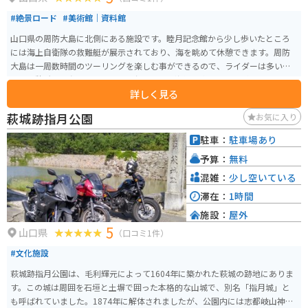
#絶景ロード
#美術館｜資料館
山口県の周防大島に北側にある施設です。睦月記念館から少し歩いたところ
には海上自衛隊の救難艇が展示されており、海を眺めて休憩できます。周防
大島は一周数時間のツーリングを楽しむ事ができるので、ライダーは多いで
す。休憩所では島の人々による屋台もあって海鮮を楽しむことができます。
詳しく見る
萩城跡指月公園
お気に入り
駐車：
駐車場あり
予算：
無料
混雑：
少し空いている
滞在：
1時間
施設：
屋外
5
山口県
（口コミ1件）
#文化施設
萩城跡指月公園は、毛利輝元によって1604年に築かれた萩城の跡地にありま
す。この城は周囲を石垣と土塀で囲った本格的な山城で、別名「指月城」と
も呼ばれていました。1874年に解体されましたが、公園内には志都岐山神社