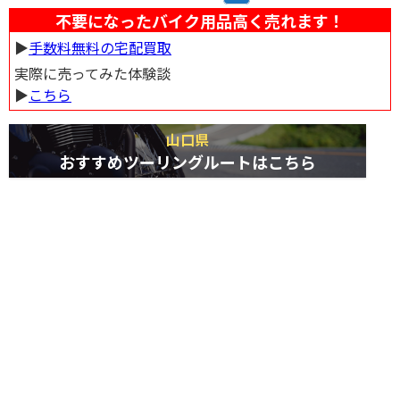
す。周辺には、緑豊かな山々が広がり、ツーリングにもおすすめのエリアで
不要になったバイク用品高く売れます！
す。 道の駅 願成就温泉を訪れた際には、温泉でゆっくりと疲れを癒し、地元
▶︎
手数料無料の宅配買取
の美味しいものを味わってみてください。
実際に売ってみた体験談
▶︎
こちら
山口県
おすすめツーリングルートはこちら