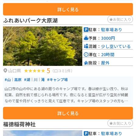
や花江茶亭などの旧跡が残っており、当時の様子を推測することができま
詳しく見る
す。また、この公園は桜の名所としても有名で、春になると華やかな着物を
着た人々と舞い散る桜とのコラボレーションが見られます。 さらに、萩市は
ふれあいパーク大原湖
お気に入り
日本ジオパークに認定されており、マグマの活動によって生まれた地質や地
形を活用しています。萩城跡の石垣も約1億年前の火山によってできた花崗岩
駐車：
駐車場あり
を使用していて、現在もお堀の一部や石垣が維持されています。萩市には火山
予算：
3000円
との深い関わりがあるため、萩城跡の石垣も見逃せない景色となっていま
す。石垣に使用している石は、世界一小さい火山、笠山からもってきたと言
混雑：
少し空いている
われています。
滞在：
20時間
施設：
屋外
5
山口県
（口コミ1件）
#山｜高原
#湖｜川｜滝
#キャンプ場
山口市の山の中にある湖の周りのキャンプ場です。春は緑が生い茂り、秋は
紅葉、自然を肌で感じられる場所です。夜になると星空が広がり空気が綺麗
なので星や月がくっきりと見えて圧巻です。キャンプ場のスタッフの方もと
ても優しく気さくで迎えてくれるアットホームなキャンプ場です。
詳しく見る
福徳稲荷神社
お気に入り
駐車：
駐車場あり