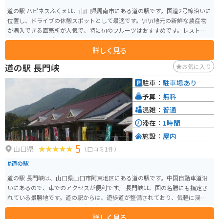
道の駅 ハピネスふくえは、山口県周南市にある道の駅です。国道2号線沿いに
位置し、ドライブの休憩スポットとして最適です。\n\n地元の新鮮な農産物
が購入できる直売所が人気で、特に旬のフルーツはおすすめです。レストラ
ンでは、地元食材を使った料理や、名物の「ふくえラーメン」が楽しめま
詳しく見る
す。また、道の駅 ハピネスふくえは、バイクツーリングの目的地としても人
気です。駐車場も広く、休憩 facilities も充実しているので、ツーリングの休
道の駅 長門峡
お気に入り
憩に最適です。\n\n周辺には、豊かな自然が広がっており、サイクリングや
ハイキングを楽しむこともできます。少し足を延ばせば、周南市の観光スポ
駐車：
駐車場あり
ットである「徳山動物園」や「周南市美術博物館」にもアクセスできます。
予算：
無料
混雑：
普通
滞在：
1時間
施設：
屋内
5
山口県
（口コミ1件）
#道の駅
道の駅 長門峡は、山口県山口市阿東地区にある道の駅です。中国自動車道沿
いにあるので、車でのアクセスが便利です。 長門峡は、国の名勝にも指定さ
れている景勝地です。道の駅からは、遊歩道が整備されており、気軽に渓谷
美を楽しむことができます。春は新緑、秋は紅葉と、四季折々の風景を楽し
詳しく見る
むことができます。 また、道の駅には、地元の特産品を販売する直売所があ