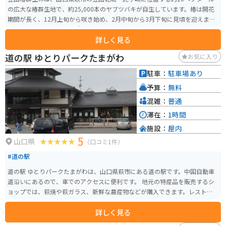
の広大な椿群生地で、約25,000本のヤブツバキが自生しています。椿は開花
期間が長く、12月上旬から咲き始め、2月中旬から3月下旬に見頃を迎えま
す。多様な特徴を持つ60種類以上のヤブツバキが観賞でき、特に強風後に地
詳しく見る
面を赤く彩る「落ち椿」の景色は圧巻です。 見頃には「萩・椿まつり」が開
催され、多くの人が訪れます。群生林内には遊歩道や展望台が整備され、椿
道の駅 ゆとりパークたまがわ
お気に入り
の花と日本海の美しい眺めを一望することができます。
駐車：
駐車場あり
予算：
無料
混雑：
普通
滞在：
1時間
施設：
屋内
5
山口県
（口コミ1件）
#道の駅
道の駅 ゆとりパークたまがわは、山口県萩市にある道の駅です。中国自動車
道沿いにあるので、車でのアクセスに便利です。 地元の特産品を販売するシ
ョップでは、萩焼や萩ガラス、新鮮な農産物などが購入できます。レストラ
ンでは、萩産の食材を使った料理を楽しむことができます。萩は日本海の海
詳しく見る
の幸も有名なので、新鮮な魚介類を使ったメニューも見逃せません。 また、
道の駅 ゆとりパークたまがわには、温泉施設「シーマート」が併設されてい