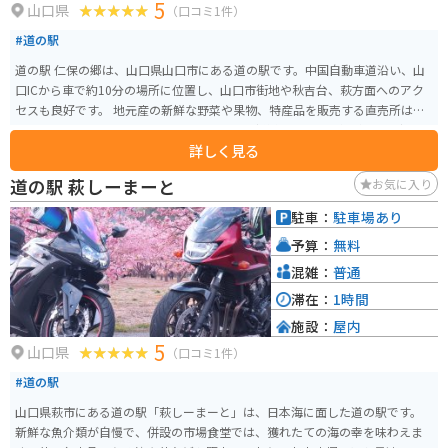
5
山口県
（口コミ1件）
#道の駅
道の駅 仁保の郷は、山口県山口市にある道の駅です。中国自動車道沿い、山
口ICから車で約10分の場所に位置し、山口市街地や秋吉台、萩方面へのアク
セスも良好です。 地元産の新鮮な野菜や果物、特産品を販売する直売所は、
多くの人で賑わいます。特に、地元仁保産の新鮮な野菜は人気があり、朝早
詳しく見る
くから行列ができることもあるほどです。また、併設のレストランでは、地
元食材をふんだんに使った料理を味わうことができます。山口名物の瓦そば
道の駅 萩しーまーと
お気に入り
や、新鮮な野菜を使った定食などが人気です。 バイクで訪れる場合、道の駅
には広々とした駐車場が完備されているので安心です。ツーリングの休憩地
駐車：
駐車場あり
点としても最適で、中国自動車道を利用するライダーが多く立ち寄ります。
予算：
無料
周辺には、秋吉台や秋芳洞、萩など観光スポットも点在しており、ツーリン
グの拠点としてもおすすめです。道の駅で地元の特産品やグルメを堪能した
混雑：
普通
り、周辺の観光スポットを巡ったりして、山口の魅力を満喫してください。
滞在：
1時間
施設：
屋内
5
山口県
（口コミ1件）
#道の駅
山口県萩市にある道の駅「萩しーまーと」は、日本海に面した道の駅です。
新鮮な魚介類が自慢で、併設の市場食堂では、獲れたての海の幸を味わえま