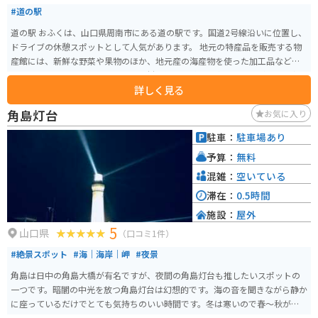
#道の駅
道の駅 おふくは、山口県周南市にある道の駅です。国道2号線沿いに位置し、
ドライブの休憩スポットとして人気があります。 地元の特産品を販売する物
産館には、新鮮な野菜や果物のほか、地元産の海産物を使った加工品などが
並びます。レストランでは、地元食材を使った料理を楽しむことができ、中で
詳しく見る
も「ふくの唐揚げ定食」は、道の駅おふくの名物として人気です。 バイクで
訪れる場合、道の駅には広い駐車場が完備されているので安心です。また、
角島灯台
お気に入り
道の駅おふくは、周南市の海岸線に近い場所に位置しており、周辺には美し
い景色が楽しめるスポットがたくさんあります。道の駅から少し足を延ばせ
駐車：
駐車場あり
ば、穏やかな瀬戸内海を望むことができる「周防大島」や、白い砂浜が美し
予算：
無料
い「きららビーチ焼野」など、観光スポットも充実しています。
混雑：
空いている
滞在：
0.5時間
施設：
屋外
5
山口県
（口コミ1件）
#絶景スポット
#海｜海岸｜岬
#夜景
角島は日中の角島大橋が有名ですが、夜間の角島灯台も推したいスポットの
一つです。暗闇の中光を放つ角島灯台は幻想的です。海の音を聞きながら静か
に座っているだけでとても気持ちのいい時間です。冬は寒いので春～秋がオ
ススメです。