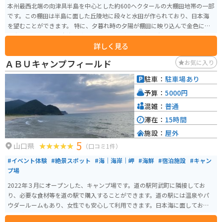
本州最西北端の向津具半島を中心とした約600ヘクタールの大棚田地帯の一部
です。この棚田は半島に面した丘陵地に段々と水田が作られており、日本海
を望むことができます。 特に、夕暮れ時の夕陽が棚田に映り込んで金色に輝
く光景は絶景で、日本海に沈む夕陽と漁火が一面に輝く光景は、見る人を魅
詳しく見る
了するものがあります。また、イカ釣りシーズンの5月下旬の夜には、イカ釣
り漁船の漁火を眼下に見渡すことが出来ます。多くの写真家も集まっていま
ＡＢＵキャンプフィールド
お気に入り
す。
駐車：
駐車場あり
予算：
5000円
混雑：
普通
滞在：
15時間
施設：
屋外
5
山口県
（口コミ1件）
#イベント体験
#絶景スポット
#海｜海岸｜岬
#海鮮
#宿泊施設
#キャン
プ場
2022年３月にオープンした、キャンプ場です。道の駅阿武町に隣接してお
り、必要な食材等を道の駅で購入することができます。道の駅には温泉やパ
ウダールームもあり、女性でも安心して利用できます。日本海に面してお
り、釣りや夕陽も楽しめます。