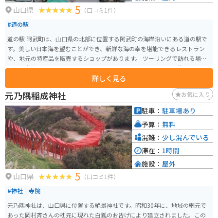
5
山口県
（口コミ1件）
#道の駅
道の駅 阿武町は、山口県の北部に位置する阿武町の海岸沿いにある道の駅で
す。美しい日本海を望むことができ、新鮮な海の幸を堪能できるレストラン
や、地元の特産品を販売するショップがあります。 ツーリングで訪れる場
合、日本海沿いの国道191号線を走ると、道の駅 阿武町にたどり着きます。
詳しく見る
この道は、海岸線に沿って走る風光明媚なルートで、ツーリングに最適で
す。道の駅には、バイクスタンドや休憩スペースも完備されています。 阿武
元乃隅稲成神社
お気に入り
町の特産品としては、新鮮な魚介類はもちろんのこと、夏みかんや梨などの
果物も有名です。また、道の駅 阿武町では、地元産の食材を使用したソフト
駐車：
駐車場あり
クリームやジェラートも人気があります。
予算：
無料
混雑：
少し混んでいる
滞在：
1時間
施設：
屋外
5
山口県
（口コミ1件）
#神社｜寺院
元乃隅神社は、山口県に位置する絶景神社です。昭和30年に、地域の網元で
あった岡村斉さんの枕元に現れた白狐のお告げにより建立されました。この