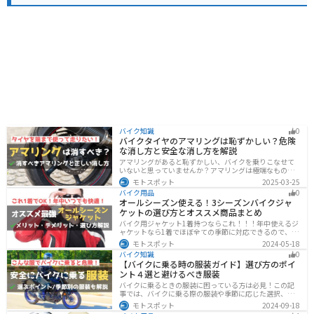
バイク知識
0
バイクタイヤのアマリングは恥ずかしい？危険
な消し方と安全な消し方を解説
アマリングがあると恥ずかしい、バイクを乗りこなせて
いないと思っていませんか？アマリングは極端なもので
なければ全く問題ありません。しかし、気になるという
モトスポット
2025-03-25
方がいるのも事実です。この記事では消した方がいいア
バイク用品
0
マリングや消し方を解説します。
オールシーズン使える！3シーズンバイクジャ
ケットの選び方とオススメ商品まとめ
バイク用ジャケット1着持つならこれ！！！年中使えるジ
ャケットなら1着でほぼ全ての季節に対応できるので、出
費も抑えられます。真夏や真冬など極端な季節に乗る場
モトスポット
2024-05-18
合は専用ジャケットがあるとより快適になるのでツーリ
バイク知識
0
ングスタイルに合わせて検討してください。
【バイクに乗る時の服装ガイド】選び方のポイ
ント４選と避けるべき服装
バイクに乗るときの服装に困っている方は必見！この記
事では、バイクに乗る際の服装や季節に応じた選択、避
けるべき服装について解説しています。実は、安全性だ
モトスポット
2024-09-18
けでなく、快適性も重要視することが大切です。この記