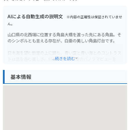
AIによる自動生成の説明文
※内容の正確性は保証されていませ
ん。
山口県の北西端に位置する角島大橋を渡った先にある角島。そ
のシンボルとも言える存在が、白亜の美しい角島灯台です。
日本海を望む断崖の上に建ち、青い空と青い海とのコントラス
...続きを読む
トは息を呑む美しさ。灯台からは360度のパノラマビューを楽
しむことができ、晴れた日には遠くは朝鮮半島まで見渡せるこ
ともあります。
基本情報
バイクで訪れる際は、潮風による塩害に注意が必要です。駐車
場は無料で、灯台周辺には食事処やお土産屋さんも充実してい
ます。