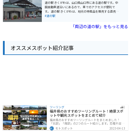
ています。 バイクで訪れる場合、道の駅には広い駐車場
道の駅 きくがわは、山口県山口市にある道の駅です。中
が用意されているので安心です。中国自動車道を降りて
国自動車道沿いにあるので、車でのアクセスが便利で
からの道のりは、山間部を走る快走路が続きます。特に
す。 道の駅 きくがわは、地元の特産品を販売する直売所
豊田湖周辺は景色も良く、ツーリングにおすすめのエリ
やレストランが併設されており、ドライブ中の休憩に最
#道の駅
アです。 道の駅 蛍街道西ノ市は、地元の特産品を購入し
適です。特に、地元産の新鮮な野菜や果物は人気があり
たり、食事を楽しんだり、観光の拠点として利用したり
ます。また、レストランでは、地元産の食材を使った料
「周辺の道の駅」をもっと見る
と、様々な楽しみ方ができる道の駅です。
理を楽しむことができます。 バイクで訪れる場合、道の
駅 きくがわには、広い駐車場が完備されているので安心
です。中国自動車道は、ツーリングにも人気のルートな
ので、休憩場所として利用するのも良いでしょう。道の
オススメスポット紹介記事
駅 きくがわ周辺には、秋吉台や秋芳洞などの観光スポッ
トも点在しているので、観光の拠点としてもおすすめで
す。
ツーリング
1
福井県のおすすめツーリングルート！絶景スポ
ットや観光スポットをまとめて紹介
福井県のおすすめツーリングルートをまとめました！
「北部」「南部」の2つのルート紹介します。恐竜や古代
遺跡、温泉地など魅力に溢れるスポットが多数ありま
モトスポット
2023-04-13
す。バイクで福井県にツーリングに行く際は参考にして