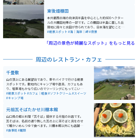
赤い鳥居と青い海との組み合わせがとても綺麗です。西
向きなので、特に晴れた日の夕方に行くと夕日が海に反
東後畑棚田
射して絶景です。境内からは千本鳥居が続いており散策
もでき、鳥居を抜けると一面の海が広がっています。
本州最西北端の向津具半島を中心とした約600ヘクター
ルの大棚田地帯の一部です。この棚田は半島に面した丘
陵地に段々と水田が作られており、日本海を望むことが
できます。 特に、夕暮れ時の夕陽が棚田に映り込んで金
#絶景スポット
#海｜海岸｜岬
#夜景
色に輝く光景は絶景で、日本海に沈む夕陽と漁火が一面
に輝く光景は、見る人を魅了するものがあります。ま
「周辺の景色が綺麗なスポット」をもっと見る
た、イカ釣りシーズンの5月下旬の夜には、イカ釣り漁
船の漁火を眼下に見渡すことが出来ます。多くの写真家
も集まっています。
周辺のレストラン・カフェ
千畳敷
山の頂上にある展望台であり、車やバイクで行ける絶景
スポットです。敷地内にキャンプ場や遊具、カフェもあ
り、駐車場もかなり広いのでツーリングにもってこいの
スポットです。カフェのデザートも非常に美味で、店内
#絶景スポット
#カフェ｜軽食
#ソフトクリーム
#スイーツ
から見える景色も最高です。キャンプの際にはトイレや
#キャンプ場
水場も完備しているので利便性も高いのでオススメで
す。
元祖瓦そばたかせ川棚本館
山口県の郷土料理「瓦そば」提供する元祖のお店です。
瓦そばは、名前の通り熱した瓦の上に茶そばと具をのせ
て暖かいめんつゆで食べます。川棚本館以外にも店舗は
ありますが、すべての店舗でかなり混雑しています。山
#食事処
#麺類
口県に来た際はぜひ食べたい郷土料理です。