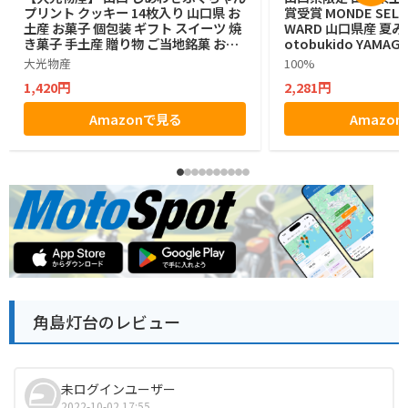
プリント クッキー 14枚入り 山口県 お
賞受賞 MONDE SELEC
土産 お菓子 個包装 ギフト スイーツ 焼
WARD 山口県産 夏み
き菓子 手土産 贈り物 ご当地銘菓 お中
otobukido YAMAGU
元 お歳暮
n Langue De Ch
大光物産
100%
ラングドシャ チョコ
1,420円
2,281円
入り ラングドシャ
Amazonで見る
Amazo
角島灯台のレビュー
未ログインユーザー
2022-10-02 17:55