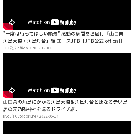
”一度は行ってほしい絶景” 感動の瞬間をお届け「山口県
角島大橋・角島灯台」編 エースJTB【JTB公式 official】
JTB公式 official / 2015-12-03
山口県の角島にかかる角島大橋＆角島灯台と連なる赤い鳥
居の元乃隅神社を巡るドライブ旅。
Ryou's Outdoor Life / 2022-05-14