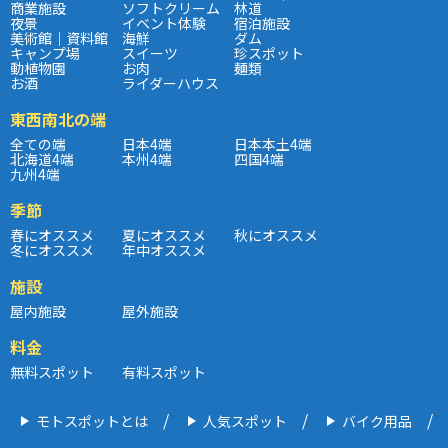
商業施設
ソフトクリーム
林道
夜景
イベント体験
宿泊施設
美術館｜資料館
海鮮
ダム
キャンプ場
スイーツ
珍スポット
動植物園
お肉
麺類
お酒
ライダーハウス
東西南北の端
全ての端
日本4端
日本本土4端
北海道4端
本州4端
四国4端
九州4端
季節
春にオススメ
夏にオススメ
秋にオススメ
冬にオススメ
年中オススメ
施設
屋内施設
屋外施設
料金
無料スポット
有料スポット
モトスポットとは
人気スポット
バイク用品