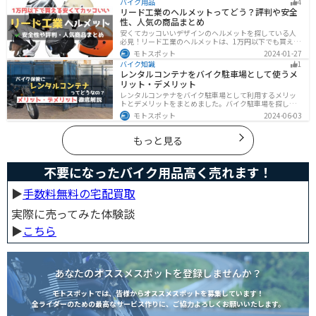
バイク用品
4
事を読めば、最適なバイクウェアを選ぶヒントが得られ
リード工業のヘルメットってどう？評判や安全
ます。
性、人気の商品まとめ
安くてカッコいいデザインのヘルメットを探している人
必見！リード工業のヘルメットは、1万円以下でも買える
ヘルメットが多数あります。安全基準もしっかりクリア
モトスポット
2024-01-27
しており、安全性にも優れています。種類も豊富でカス
バイク知識
1
タム用のシールドもあるので、クールに決めたい人にオ
レンタルコンテナをバイク駐車場として使うメ
ススメです。
リット・デメリット
レンタルコンテナをバイク駐車場として利用するメリッ
トとデメリットをまとめました。バイク駐車場を探して
いるなら、最強のセキュリティでバイクの劣化も防げる
モトスポット
2024-06-03
レンタルコンテナを検討してみませんか？キャンペーン
を利用することで格安で利用できます。
もっと見る
不要になったバイク用品高く売れます！
▶︎
手数料無料の宅配買取
実際に売ってみた体験談
▶︎
こちら
あなたのオススメスポットを登録しませんか？
モトスポットでは、皆様からオススメスポットを募集しています！
全ライダーのための最高なサービス作りに、ご協力よろしくお願いいたします。