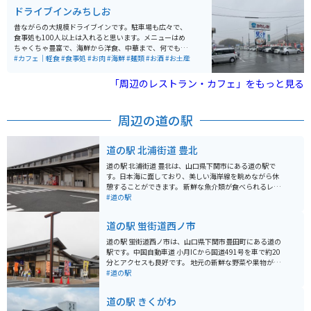
ドライブインみちしお
昔ながらの大規模ドライブインです。駐車場も広々で、
食事処も100人以上は入れると思います。メニューはめ
ちゃくちゃ豊富で、海鮮から洋食、中華まで、何でもあ
りといった感じですが、ここの名物は何と言っても「貝
#カフェ｜軽食
#食事処
#お肉
#海鮮
#麺類
#お酒
#お土産
汁」です。アサリがたっぷり入っていて、食べ応え、味
も抜群です。値段もとってもリーズナブルで、殆どの方
「周辺のレストラン・カフェ」をもっと見る
がこの「貝汁」を注文しています。
周辺の道の駅
道の駅 北浦街道 豊北
道の駅 北浦街道 豊北は、山口県下関市にある道の駅で
す。日本海に面しており、美しい海岸線を眺めながら休
憩することができます。 新鮮な魚介類が食べられるレス
トランや、地元の特産品を販売するショップなどがあり
#道の駅
ます。また、展望台からは、日本海や周辺の島々を一望
することができます。 バイクで訪れる場合、道の駅には
道の駅 蛍街道西ノ市
広い駐車場が完備されているので安心です。海岸線を走
る快適なツーリングを楽しんだ後、道の駅で休憩してみ
道の駅 蛍街道西ノ市は、山口県下関市豊田町にある道の
てはいかがでしょうか。 周辺には、角島大橋や元乃隅稲
駅です。中国自動車道 小月ICから国道491号を車で約20
成神社などの観光スポットがあります。
分とアクセスも良好です。 地元の新鮮な野菜や果物が並
ぶ農産物直売所のほか、レストランでは、地元産の食材
#道の駅
を使った料理が楽しめます。 また、道の駅 蛍街道西ノ市
周辺には、ホタルの名所として知られる豊田湖や、景勝
道の駅 きくがわ
地として知られる狗留孫山など、観光スポットも充実し