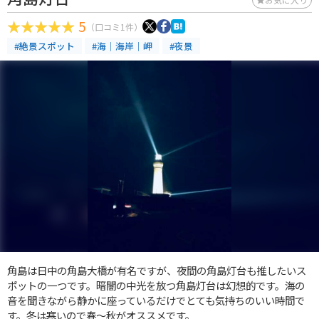
5
（口コミ1件）
#絶景スポット
#海｜海岸｜岬
#夜景
角島は日中の角島大橋が有名ですが、夜間の角島灯台も推したいス
ポットの一つです。暗闇の中光を放つ角島灯台は幻想的です。海の
音を聞きながら静かに座っているだけでとても気持ちのいい時間で
す。冬は寒いので春～秋がオススメです。