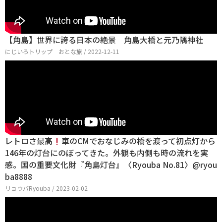
【角島】世界に誇る日本の絶景 角島大橋と元乃隅神社
にじいろトリップ おとな旅 / 2022-12-11
レトロさ最高
車のCMでおなじみの橋を渡って初点灯から
146年の灯台にのぼってきた。外観も内側も時の流れを実
感。国の重要文化財『角島灯台』〈Ryouba No.81〉@ryou
ba8888
リョウバRyouba / 2023-02-02