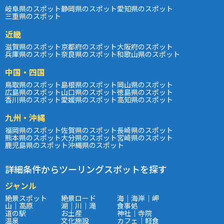
岐阜県のスポット
静岡県のスポット
愛知県のスポット
三重県のスポット
近畿
滋賀県のスポット
京都府のスポット
大阪府のスポット
兵庫県のスポット
奈良県のスポット
和歌山県のスポット
中国・四国
鳥取県のスポット
島根県のスポット
岡山県のスポット
広島県のスポット
山口県のスポット
徳島県のスポット
香川県のスポット
愛媛県のスポット
高知県のスポット
九州・沖縄
福岡県のスポット
佐賀県のスポット
長崎県のスポット
熊本県のスポット
大分県のスポット
宮崎県のスポット
鹿児島県のスポット
沖縄県のスポット
詳細条件からツーリングスポットを探す
ジャンル
絶景スポット
絶景ロード
海｜海岸｜岬
山｜高原
湖｜川｜滝
食事処
道の駅
お土産
神社｜寺院
温泉
文化施設
カフェ｜軽食