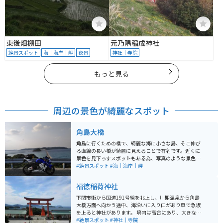
東後畑棚田
元乃隅稲成神社
絶景スポット
海｜海岸｜岬
夜景
神社｜寺院
もっと見る
周辺の景色が綺麗なスポット
角島大橋
角島に行くための橋で、綺麗な海に小さな島、そこ伸び
る直線の長い橋が綺麗に見えることで有名です。近くに
景色を見下ろすスポットもある為、写真のような景色が
楽しめます。 橋をバイクで渡る爽快感と景色を撮影でき
#絶景スポット
#海｜海岸｜岬
るのがオススメポイントです。
福徳稲荷神社
下関市街から国道191号線を北上し、川棚温泉から角島
大橋方面へ向かう途中、海沿いに入り口があり車で急坂
を上ると神社があります。 境内は高台にあり、大きな赤
い鳥居があって、そこから海を眺めることができます。
#絶景スポット
#神社｜寺院