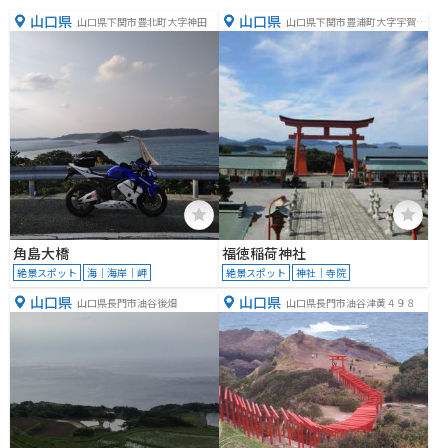
山口県
山口県
山口県下関市豊北町大字神田
山口県下関市豊浦町大字宇賀２
９６０−１
角島大橋
福徳稲荷神社
絶景スポット
海｜海岸｜岬
絶景スポット
神社｜寺院
山口県
山口県
山口県長門市油谷後畑
山口県長門市油谷津黄４９８