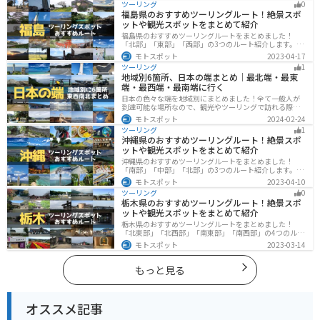
ツーリング
0
ください。
福島県のおすすめツーリングルート！絶景スポ
ットや観光スポットをまとめて紹介
福島県のおすすめツーリングルートをまとめました！
「北部」「東部」「西部」の3つのルート紹介します。内
陸部には山々が連なり、海岸線は太平洋に面してるので
モトスポット
2023-04-17
観光スポットが多数あります。バイクで福島県にツーリ
ツーリング
1
ングに行く際は参考にしてください。
地域別6箇所、日本の端まとめ｜最北端・最東
端・最西端・最南端に行く
日本の色々な端を地域別にまとめました！全て一般人が
到達可能な場所なので、観光やツーリングで訪れる際の
参考にしてください。
モトスポット
2024-02-24
ツーリング
1
沖縄県のおすすめツーリングルート！絶景スポ
ットや観光スポットをまとめて紹介
沖縄県のおすすめツーリングルートをまとめました！
「南部」「中部」「北部」の3つのルート紹介します。美
しいビーチや歴史と文化に溢れたスポットが多数あり、
モトスポット
2023-04-10
様々な楽しみ方ができます。バイクで沖縄県にツーリン
ツーリング
0
グに行く際は参考にしてください。
栃木県のおすすめツーリングルート！絶景スポ
ットや観光スポットをまとめて紹介
栃木県のおすすめツーリングルートをまとめました！
「北東部」「北西部」「南東部」「南西部」の4つのルー
ト紹介します。日本を代表する神社や広大な山や滝、湖
モトスポット
2023-03-14
などを歴史や自然を満喫するツーリングができます。バ
イクで栃木県にツーリングに行く際は参考にしてくださ
い。
もっと見る
オススメ記事