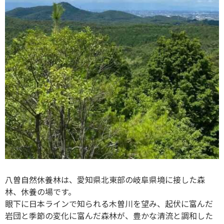
八曽自然休養林は、愛知県北東部の岐阜県境に接した森
林、休養の場です。
眼下に日本ラインで知られる木曽川を望み、起伏に富んだ
岩団と季節の変化に富んだ森林が、豊かな清流と調和した