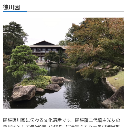
徳川園
尾張徳川家に伝わる文化遺産です。尾張藩二代藩主光友の
隠居地として元禄8年（1695）に造営された大曽根御屋敷