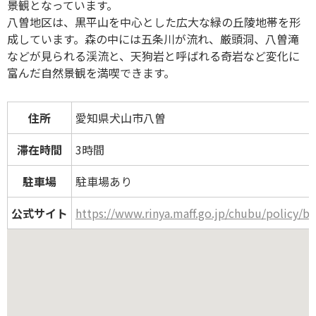
景観となっています。
八曽地区は、黒平山を中心とした広大な緑の丘陵地帯を形
成しています。森の中には五条川が流れ、厳頭洞、八曽滝
などが見られる渓流と、天狗岩と呼ばれる奇岩など変化に
富んだ自然景観を満喫できます。
住所
愛知県犬山市八曽
滞在時間
3時間
駐車場
駐車場あり
公式サイト
https://www.rinya.maff.go.jp/chubu/policy/b