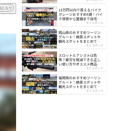
イルド
気に入り
10万円以内で買えるバイク
ガレージおすすめ9選！バイ
ク保管から整備まで自宅で
楽々
モトスポット
岡山県のおすすめツーリン
グルート！絶景スポットや
観光スポットをまとめて紹
介
モトスポット
スロットルアシストは危
険？疲労を軽減できる正し
い使い方やオススメ商品を
紹介
モトスポット
福岡県のおすすめツーリン
グルート！絶景スポットや
観光スポットをまとめて紹
介
モトスポット