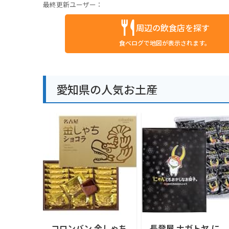
最終更新ユーザー：
周辺の飲食店を探す
食べログで地図が表示されます。
愛知県の人気お土産
コロンバン 金しゃち
長登屋 ナガトヤ に