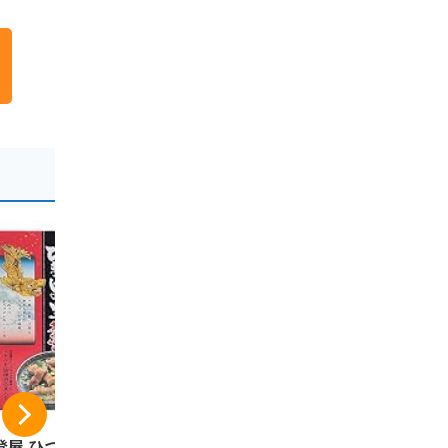
登屋 ひつまぶしの
手風琴 8個入りセッ
名古屋 あん