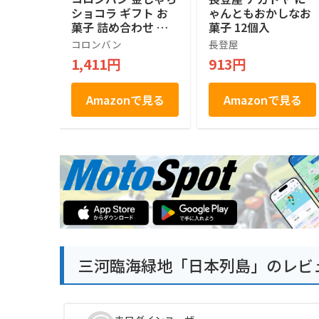
ショコラ ギフト お
ゃんともおかしなお
菓子 詰め合わせ 個
菓子 12個入
包装 土産 お菓子 ス
コロンバン
長登屋
イーツ 銘店 ラング
1,411円
913円
ドシャ 21枚入り
Amazonで見る
Amazonで見る
三河臨海緑地「日本列島」のレビ