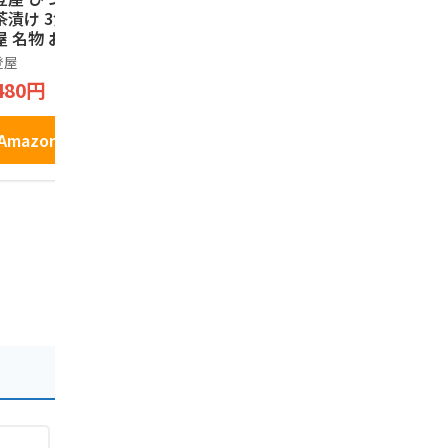
茶漬け 3食入り 名
ト 岡崎限定 紙袋付
0個入り 【
屋 名物 お土産 ひ
き お土産自分のご褒
産】
まぶし 茶漬けの素
美
登屋
ノーブランド品
長登屋
茶漬け うなぎ 和
480円
2,780円
1,760円
 ご当地 グルメ お
り寄せ ギフト
Amazonで見る
Amazonで見る
Amazo