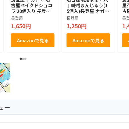
古屋ベイクドショコ
丁味噌まんじゅう(1
里
ラ 20個入り 長登屋
5個入)長登屋 ナガト
古
オリジナル土産袋付
ヤ 名古屋土産
つ
長登屋
長登屋
長
個包装 焼きショコラ
お
1,650円
1,250円
1,
名古屋土産 焼菓子
食
お菓子 手土産 お茶
取
菓子
Amazonで見る
Amazonで見る
ュー