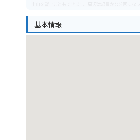
士山を望むこともできます。周辺は緑豊かな公園にな
バイクで行く場合は、周辺に駐車場も完備されていま
基本情報
す。