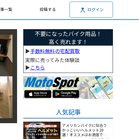
記事一覧
投稿する
ログイン
不要になったバイク用品！
高く売れます！
▶︎
手数料無料の宅配買取
実際に売ってみた体験談
▶︎
こちら
人気記事
アメリカンバイクに似合う
かっこいいヘルメット20
選！オススメはお洒落でワ
モトスポット