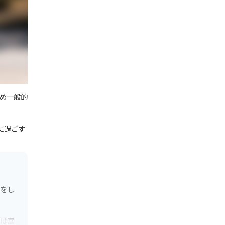
め一般的
に過ごす
形をし
には富