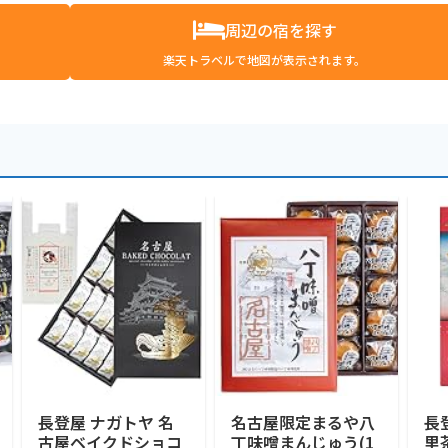
周辺の宿を探す
楽天トラベルで地図が表示されます。
長登屋 ナガトヤ 名
名古屋限定まるや八
長
古屋ベイクドショコ
丁味噌まんじゅう(1
里