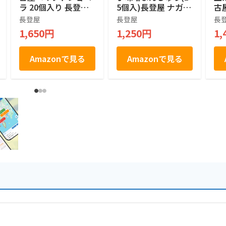
ラ 20個入り 長登屋
5個入)長登屋 ナガト
古
オリジナル土産袋付
ヤ 名古屋土産
つ
長登屋
長登屋
長
個包装 焼きショコラ
お
1,650円
1,250円
1,
名古屋土産 焼菓子
食
お菓子 手土産 お茶
取
菓子
Amazonで見る
Amazonで見る