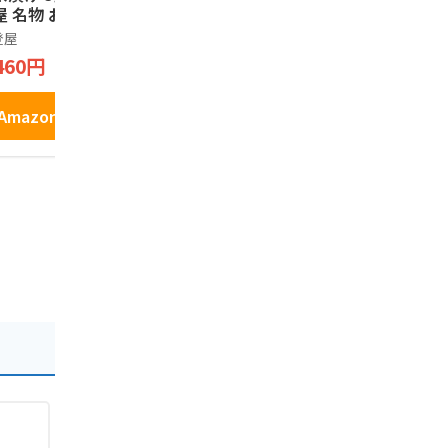
屋 名物 お土産 ひ
産】
き お土産
まぶし 茶漬けの素
美
登屋
長登屋
ノーブランド
茶漬け うなぎ 和
460円
1,760円
2,780円
 ご当地 グルメ お
り寄せ ギフト
Amazonで見る
Amazonで見る
Amazo