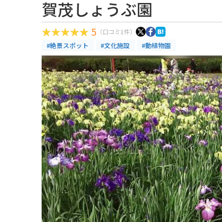
賀茂しょうぶ園
5
（口コミ1件）
#絶景スポット
#文化施設
#動植物園