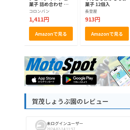
菓子 詰め合わせ 個
菓子 12個入
包装 土産 お菓子 ス
コロンバン
長登屋
イーツ 銘店 ラング
1,411円
913円
ドシャ 21枚入り
Amazonで見る
Amazonで見る
賀茂しょうぶ園のレビュー
未ログインユーザー
2024-02-14 11:57