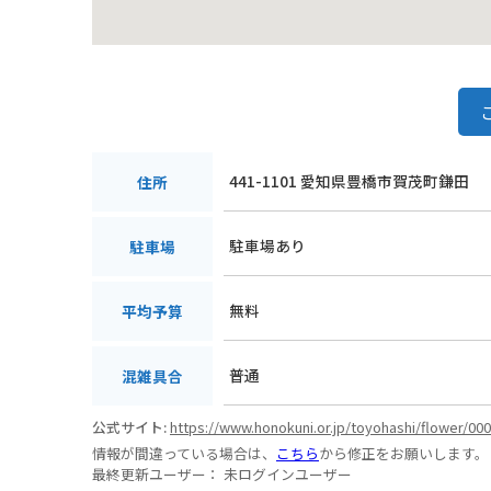
441-1101 愛知県豊橋市賀茂町鎌田
住所
駐車場あり
駐車場
無料
平均予算
普通
混雑具合
公式サイト:
https://www.honokuni.or.jp/toyohashi/flower/00
情報が間違っている場合は、
こちら
から修正をお願いします。
最終更新ユーザー：
未ログインユーザー