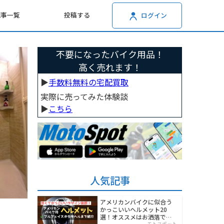
記事一覧
投稿する
ログイン
不要になったバイク用品！
高く売れます！
▶︎
手数料無料の宅配買取
実際に売ってみた体験談
▶︎
こちら
人気記事
アメリカンバイクに似合う
かっこいいヘルメット20
選！オススメはお洒落でワ
モトスポット