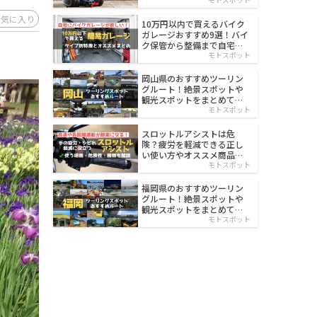
イルド
お気に入り
10万円以内で買えるバイク
ガレージおすすめ9選！バイ
ク保管から整備まで自宅で
楽々
モトスポット
岡山県のおすすめツーリン
グルート！絶景スポットや
観光スポットをまとめて紹
介
モトスポット
スロットルアシストは危
険？疲労を軽減できる正し
い使い方やオススメ商品を
紹介
モトスポット
福岡県のおすすめツーリン
グルート！絶景スポットや
観光スポットをまとめて紹
介
モトスポット