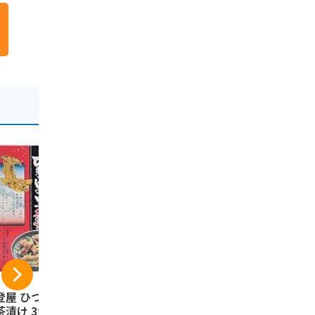
登屋 ひつまぶしの
名古屋 あんサンド 1
手風琴 8個
茶漬け 3食入り 名
0個入り 【名古屋土
ト 岡崎限定