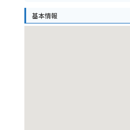
園内には散策路が整備されており、花しょうぶを間近
基本情報
バイクで訪れる場合、園内に無料駐車場が用意されて
なスポットも点在しています。