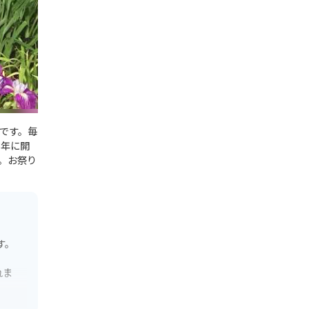
節です。毎
3年に開
。お祭り
す。
れま