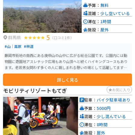
予算：
無料
混雑：
少し空いている
滞在：
1時間
施設：
屋外
5
群馬県
（口コミ1件）
#山｜高原
#林道
藤岡市街地の南西にある庚申山の山中に広がる総合公園です。公園内には動
物園に遊園地アスレチック広場もあり山頂へと続くハイキングコースもあり
ます。老若男女問わず多くの人に親しまれる憩いの場として活躍してます。春
には桜の花も咲いて綺麗です。
詳しく見る
モビリティリゾートもてぎ
お気に入り
駐車：
バイク駐車場あり
予算：
5000円
混雑：
少し混んでいる
滞在：
8時間
施設：
屋外