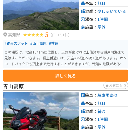
予算：
無料
混雑：
少し空いている
滞在：
1時間
施設：
屋外
5
高知県
（口コミ1件）
#絶景スポット
#山｜高原
#林道
この場所は、標高1541mに位置し、天気が良ければ土佐湾から瀬戸内海まで
見渡すことができます。頂上付近には、天空の林道へ続く道があります。オン
ロードバイクでも頂上まで走行することができますが、転落の危険があるの
で、注意してください。
詳しく見る
青山高原
お気に入り
駐車：
駐車場あり
予算：
無料
混雑：
普通
滞在：
1時間
施設：
屋外