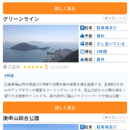
リングできるのも良いポイントです。
詳しく見る
グリーンライン
お気に入り
駐車：
駐車場あり
予算：
無料
混雑：
少し空いている
滞在：
1時間
施設：
屋外
5
広島県
（口コミ1件）
#林道
広島県福山市の県道251号線で沼隈半島の尾根を通る道路です。全長約14.5k
mのアップダウンの豊富なツーリングコースです。頂上付近からは鞆の浦を一
望できる絶景ポイントです。道の途中に福山ファミリーパークや後山公園展
望台もあります。
詳しく見る
庚申山総合公園
お気に入り
駐車：
駐車場あり