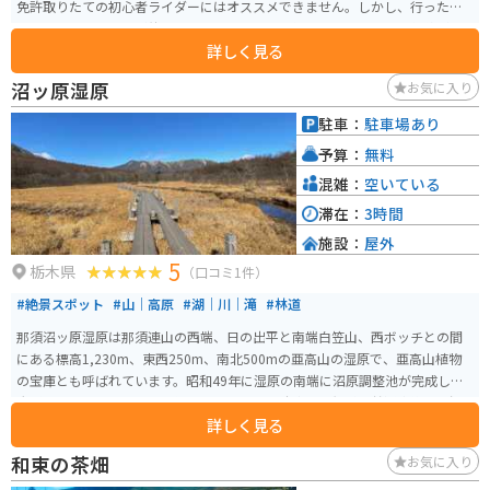
免許取りたての初心者ライダーにはオススメできません。しかし、行った先
には素晴らしい景色が待っているので、運転に慣れている人は行く価値があ
詳しく見る
る場所です。
沼ッ原湿原
お気に入り
駐車：
駐車場あり
予算：
無料
混雑：
空いている
滞在：
3時間
施設：
屋外
5
栃木県
（口コミ1件）
#絶景スポット
#山｜高原
#湖｜川｜滝
#林道
那須沼ッ原湿原は那須連山の西端、日の出平と南端白笠山、西ボッチとの間
にある標高1,230m、東西250m、南北500mの亜高山の湿原で、亜高山植物
の宝庫とも呼ばれています。昭和49年に湿原の南端に沼原調整池が完成し、
大型バスで訪れることも可能となりました。駐車場は無料で普通車約100台を
詳しく見る
収容可能です。 湿原までは山道を約15分歩き、湿原内には周回する木道が設
けられており、1周約30分程度で散策できます。植物は約230種が確認されて
和束の茶畑
お気に入り
おり、季節によりさまざまな植物が見られます。特に、初夏にニッコウキス
ゲの群生が見事で、7月上旬から中旬にかけては湿原一面に咲き誇る様子が見