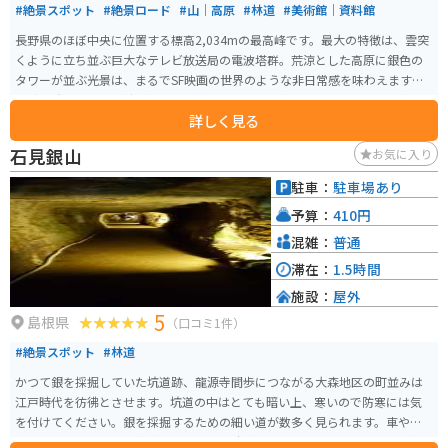
#絶景スポット
#絶景ロード
#山｜高原
#林道
#美術館｜資料館
長野県のほぼ中央に位置する標高2,034mの最高峰です。最大の特徴は、雲突
くように立ち並ぶ巨大なテレビ放送局の電波塔群。荒涼とした高原に銀色の
タワーが並ぶ光景は、まるでSF映画の世界のような非日常感を味わえます。3
60度の大パノラマが広がっており、晴れた日には富士山、北アルプス、南ア
詳しく見る
ルプス、八ヶ岳を一望できる日本屈指の展望スポットです。 ここに至るまで
の「ビーナスライン」や「美ヶ原林道」は、適度なワインディングと絶景が
石見銀山
お気に入り
続く、走ること自体が目的になる最高のルートです。王ヶ頭付近まではマイ
カー規制がありますが、美ヶ原自然保護センターなどの駐車場から徒歩でア
駐車：
駐車場あり
クセスする価値は十分にあります。 特に、早朝の雲海や夕景の美しさは圧巻
予算：
410円
で、一人で静かに自然とメカニックな電波塔の対比を楽しみたい方に強くお
すすめします。標高が高いため、急勾配や急カーブが続きます。エンジンブレ
混雑：
普通
ーキを駆使した走行や、タイヤのグリップ管理が重要になる「走り応え」の
滞在：
1.5時間
ある道です。冬期は通行止めになるため、春から秋にかけてのベストシーズ
施設：
屋外
ンを狙うのが鉄則です。
5
島根県
（口コミ1件）
#絶景スポット
#林道
かつて銀を採掘していた坑道跡、龍源寺間歩につながる大森地区の町並みは
江戸時代を彷彿とさせます。坑道の中はとても暗い上、寒いので防寒には気
を付けてください。銀を採掘するための細い道が数多く見られます。車やバ
イクで行く場合は、世界遺産センターに駐車してそこからバスで行くのがオ