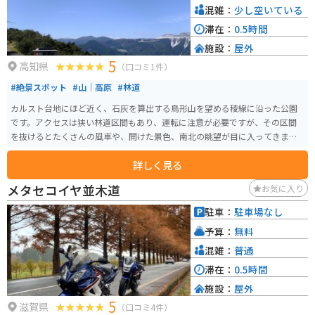
混雑：
少し空いている
滞在：
0.5時間
施設：
屋外
5
高知県
（口コミ1件）
#絶景スポット
#山｜高原
#林道
カルスト台地にほど近く、石灰を算出する鳥形山を望める稜線に沿った公園
です。アクセスは狭い林道区間もあり、運転に注意が必要ですが、その区間
を抜けるとたくさんの風車や、開けた景色、南北の眺望が目に入ってきま
す。トイレのある綺麗なエリアもあります。
詳しく見る
メタセコイヤ並木道
お気に入り
駐車：
駐車場なし
予算：
無料
混雑：
普通
滞在：
0.5時間
施設：
屋外
5
滋賀県
（口コミ4件）