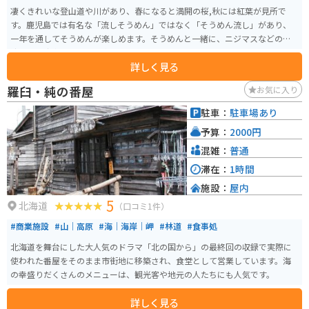
凄くきれいな登山道や川があり、春になると満開の桜,秋には紅葉が見所で
す。鹿児島では有名な「流しそうめん」ではなく「そうめん流し」があり、
一年を通してそうめんが楽しめます。そうめんと一緒に、ニジマスなどの清
流にしか生息しない魚も楽しめます。
詳しく見る
羅臼・純の番屋
お気に入り
駐車：
駐車場あり
予算：
2000円
混雑：
普通
滞在：
1時間
施設：
屋内
5
北海道
（口コミ1件）
#商業施設
#山｜高原
#海｜海岸｜岬
#林道
#食事処
北海道を舞台にした大人気のドラマ「北の国から」の最終回の収録で実際に
使われた番屋をそのまま市街地に移築され、食堂として営業しています。海
の幸盛りだくさんのメニューは、観光客や地元の人たちにも人気です。
詳しく見る