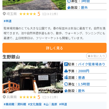
滞在：
3時間
施設：
屋外
5
埼玉県
（口コミ1件）
#林道
駐車場完備のとても大きな公園です。春の桜並木は本当に最高です。自然を満
喫できます。池や自然林遊歩道もあり、散歩、ウォーキング、ランニングにも
最適で、土日祝祭日は、フリーマーケットも開催しています。
詳しく見る
生野銀山
お気に入り
駐車：
バイク駐車場あり
予算：
2000円
混雑：
普通
滞在：
1.5時間
施設：
屋外
5
兵庫県
（口コミ1件）
#美術館｜資料館
#文化施設
#山｜高原
#林道