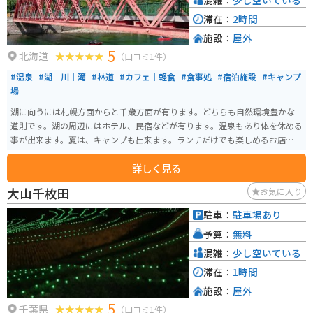
滞在：
2時間
施設：
屋外
5
北海道
（口コミ1件）
#温泉
#湖｜川｜滝
#林道
#カフェ｜軽食
#食事処
#宿泊施設
#キャンプ
場
湖に向うには札幌方面からと千歳方面が有ります。どちらも自然環境豊かな
道則です。湖の周辺にはホテル、民宿などが有ります。温泉もあり体を休める
事が出来ます。夏は、キャンプも出来ます。ランチだけでも楽しめるお店が数
軒有ります。
詳しく見る
大山千枚田
お気に入り
駐車：
駐車場あり
予算：
無料
混雑：
少し空いている
滞在：
1時間
施設：
屋外
5
千葉県
（口コミ1件）