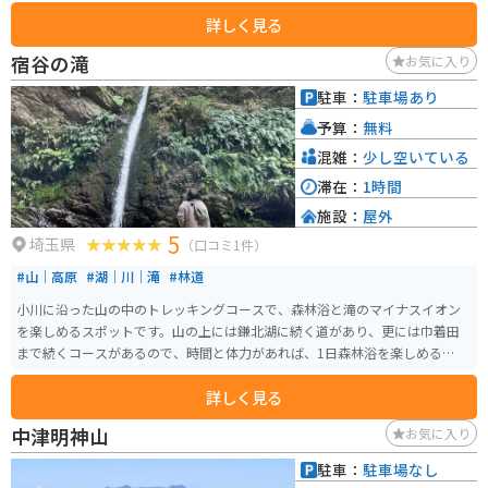
す。
詳しく見る
宿谷の滝
お気に入り
駐車：
駐車場あり
予算：
無料
混雑：
少し空いている
滞在：
1時間
施設：
屋外
5
埼玉県
（口コミ1件）
#山｜高原
#湖｜川｜滝
#林道
小川に沿った山の中のトレッキングコースで、森林浴と滝のマイナスイオン
を楽しめるスポットです。山の上には鎌北湖に続く道があり、更には巾着田
まで続くコースがあるので、時間と体力があれば、1日森林浴を楽しめるスポ
ットです。
詳しく見る
中津明神山
お気に入り
駐車：
駐車場なし