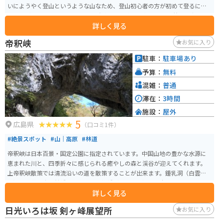
いにようやく登山というような山なため、登山初心者の方が初めて登るにも
ちょうどいいでしょう。 山の下の駐車場で下車し、整備された林道を歩いて
詳しく見る
い山頂を目指すことになります。通常なら混雑もないため1時間前後、体力に
自信のある方なら30分ほどで山頂までたどり着くことができるでしょう。道
帝釈峡
お気に入り
中の林がポストカードに出てくるような木々なので、マイナスイオンを大い
に感じることができると思います。
駐車：
駐車場あり
予算：
無料
混雑：
普通
滞在：
3時間
施設：
屋外
5
広島県
（口コミ1件）
#絶景スポット
#山｜高原
#林道
帝釈峡は日本百景・国定公園に指定されています。中国山地の豊かな水源に
恵まれた川と、四季折々に感じられる癒やしの森と渓谷が迎えてくれます。
上帝釈峡散策では清流沿いの道を散策することが出来ます。鍾乳洞（白雲
洞）や世界三大天然橋に数えられる雄橋（おんばし）の迫力に圧倒されま
詳しく見る
す。
日光いろは坂 剣ヶ峰展望所
お気に入り