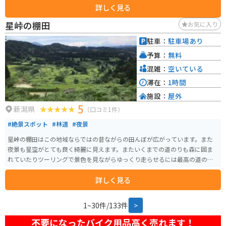
詳しく見る
ススメです。
星峠の棚田
お気に入り
駐車：
駐車場あり
予算：
無料
混雑：
空いている
滞在：
1時間
施設：
屋外
5
新潟県
（口コミ1件）
#絶景スポット
#林道
#夜景
星峠の棚田はこの地域ならではの昔ながらの田んぼが広がっています。また
夜景も星空がとても良く綺麗に見えます。またいくまでの道のりも森に囲ま
れていたりツーリングで景色を見ながらゆっくり走らせるには最高の道のり
となっていました。
詳しく見る
1~30件/133件
>
不要になったバイク用品高く売れます！