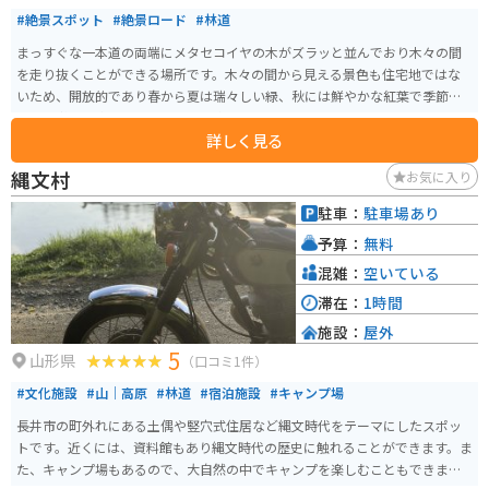
#絶景スポット
#絶景ロード
#林道
まっすぐな一本道の両端にメタセコイヤの木がズラッと並んでおり木々の間
を走り抜くことができる場所です。木々の間から見える景色も住宅地ではな
いため、開放的であり春から夏は瑞々しい緑、秋には鮮やかな紅葉で季節に
よって彩りを変え、いつ行っても楽しませてくれます。
詳しく見る
縄文村
お気に入り
駐車：
駐車場あり
予算：
無料
混雑：
空いている
滞在：
1時間
施設：
屋外
5
山形県
（口コミ1件）
#文化施設
#山｜高原
#林道
#宿泊施設
#キャンプ場
長井市の町外れにある土偶や竪穴式住居など縄文時代をテーマにしたスポッ
トです。近くには、資料館もあり縄文時代の歴史に触れることができます。ま
た、キャンプ場もあるので、大自然の中でキャンプを楽しむこともできま