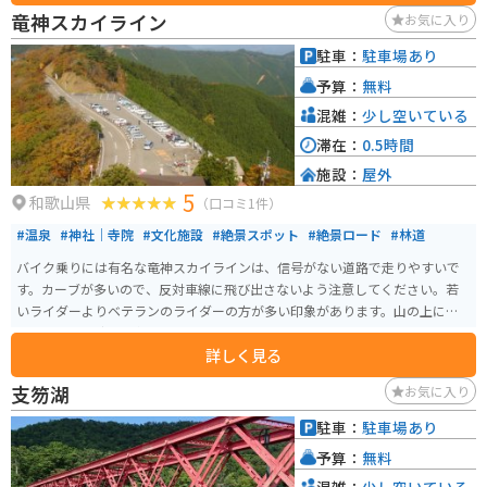
ど変化に富んだ自然景観を満喫できます。
竜神スカイライン
お気に入り
駐車：
駐車場あり
予算：
無料
混雑：
少し空いている
滞在：
0.5時間
施設：
屋外
5
和歌山県
（口コミ1件）
#温泉
#神社｜寺院
#文化施設
#絶景スポット
#絶景ロード
#林道
バイク乗りには有名な竜神スカイラインは、信号がない道路で走りやすいで
す。カーブが多いので、反対車線に飛び出さないよう注意してください。若
いライダーよりベテランのライダーの方が多い印象があります。山の上にな
るので、夏は涼しく冬は寒いです。
詳しく見る
支笏湖
お気に入り
駐車：
駐車場あり
予算：
無料
混雑：
少し空いている