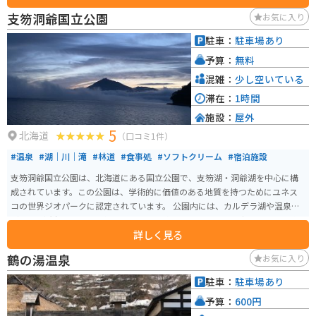
支笏洞爺国立公園
お気に入り
駐車：
駐車場あり
予算：
無料
混雑：
少し空いている
滞在：
1時間
施設：
屋外
5
北海道
（口コミ1件）
#温泉
#湖｜川｜滝
#林道
#食事処
#ソフトクリーム
#宿泊施設
支笏洞爺国立公園は、北海道にある国立公園で、支笏湖・洞爺湖を中心に構
成されています。この公園は、学術的に価値のある地質を持つためにユネス
コの世界ジオパークに認定されています。 公園内には、カルデラ湖や温泉な
ど、火山活動によって形作られた地形を確認できるため、「生きた火山の博
詳しく見る
物館」とも呼ばれています。また、高山植物や珍しい動植物も生息していま
す。 支笏湖は、日本一の水質を誇り、国内では2番目の深い不凍湖として知ら
鶴の湯温泉
お気に入り
れています。公園周辺には、湖畔の商店街、温泉、イベントなどがあり、ま
た、自然に囲まれた美しいスポットもあります。支笏洞爺国立公園は昭和24
駐車：
駐車場あり
年に指定され、総面積は99,302haで、うち支笏湖地区が29,852haを占めてい
予算：
600円
ます。