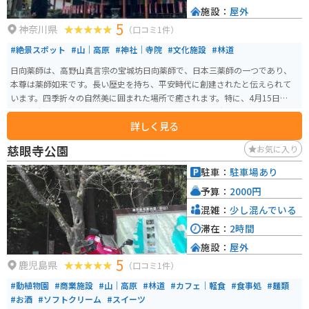
施設：
屋外
5
神奈川県
（口コミ1件）
#絶景スポット
#山｜高原
#神社｜寺院
#文化施設
#林道
日向薬師は、高野山真言宗の宝城坊日向薬師で、日本三薬師の一つであり、
本尊は薬師如来です。長い歴史を持ち、平安時代に創建されたと伝えられて
います。四季折々の自然美に囲まれた場所で癒されます。特に、4月15日に行
われる大祭や、新年の初薬師など、年間を通じて様々な宗教行事が開催され
詳しく見る
ます。山の中森の中を進んでいくと看板があります。駐車場は無料です。中に
仏像が沢山あり、国宝がある場所です。
慈眼寺公園
お気に入り
駐車：
駐車場あり
予算：
2000円
混雑：
少し混んでいる
滞在：
2時間
施設：
屋外
5
鹿児島県
（口コミ1件）
#動植物園
#商業施設
#山｜高原
#林道
#カフェ｜軽食
#食事処
#麺類
#お酒
#ソフトクリーム
#スイーツ