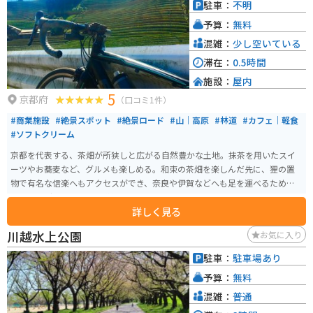
駐車：
不明
頃となります。 設備としては、駐車場北側に公衆トイレがありますが、冬季
予算：
無料
期間（11月上旬から翌年4月下旬）は凍結防止のため閉鎖されます。また、湿
原内にトイレは設けられていません。 この湿原は昭和天皇のお気に入りとさ
混雑：
少し空いている
れ、何度も訪れたところとして知られ、最近では皇太子殿下ご夫妻も訪れて
滞在：
0.5時間
います。四季を通じて新鮮な空気と美しい亜高山植物を楽しむことができま
施設：
屋内
す。 都内からバイクで約3時間程度の場所にありツーリングの距離としては最
5
適です。那須観光終わりに自然を満喫するには沼ッ原湿原は行きやすい場所
京都府
（口コミ1件）
にあり、そのまま日光や都内に戻りやすいためオススメです。
#商業施設
#絶景スポット
#絶景ロード
#山｜高原
#林道
#カフェ｜軽食
#ソフトクリーム
京都を代表する、茶畑が所狭しと広がる自然豊かな土地。抹茶を用いたスイ
ーツやお蕎麦など、グルメも楽しめる。和束の茶畑を楽しんだ先に、狸の置
物で有名な信楽へもアクセスができ、奈良や伊賀などへも足を運べるため、
ツーリングやドライブの道選びにも困らない。
詳しく見る
川越水上公園
お気に入り
駐車：
駐車場あり
予算：
無料
混雑：
普通