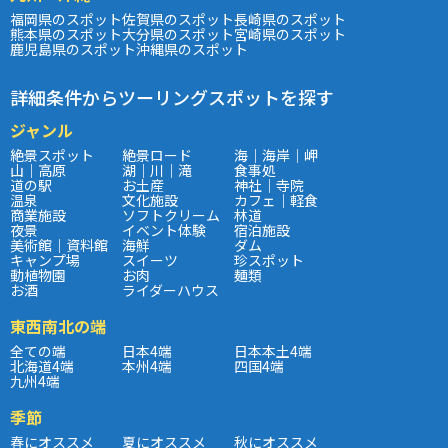
福岡県のスポット
佐賀県のスポット
長崎県のスポット
熊本県のスポット
大分県のスポット
宮崎県のスポット
鹿児島県のスポット
沖縄県のスポット
詳細条件からツーリングスポットを探す
ジャンル
絶景スポット
絶景ロード
海｜海岸｜岬
山｜高原
湖｜川｜滝
食事処
道の駅
お土産
神社｜寺院
温泉
文化施設
カフェ｜軽食
商業施設
ソフトクリーム
林道
夜景
イベント体験
宿泊施設
美術館｜資料館
海鮮
ダム
キャンプ場
スイーツ
珍スポット
動植物園
お肉
麺類
お酒
ライダーハウス
東西南北の端
全ての端
日本4端
日本本土4端
北海道4端
本州4端
四国4端
九州4端
季節
春にオススメ
夏にオススメ
秋にオススメ