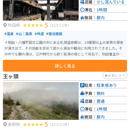
混雑：
少し混んでいる
滞在：
1時間
施設：
屋内
5
秋田県
（口コミ1件）
#温泉
#山｜高原
#林道
#宿泊施設
十和田・八幡平国立公園の中にある乳頭温泉郷は、10種類以上の泉質の源泉
が湧き出て、その効能を求めて昔から湯治や観光に利用されてきました。そ
の中でも鶴の湯は、江戸時代から続く秘湯の宿として有名で、秋田藩主の湯
治場として利用された由緒あるお宿です。日帰り入浴も600円でできます。
詳しく見る
王ヶ頭
お気に入り
駐車：
駐車場あり
予算：
無料
混雑：
普通
滞在：
1時間
施設：
屋内
5
長野県
（口コミ1件）