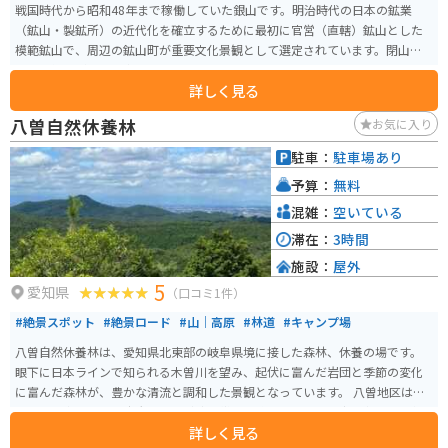
戦国時代から昭和48年まで稼働していた銀山です。明治時代の日本の鉱業
（鉱山・製鉱所）の近代化を確立するために最初に官営（直轄）鉱山とした
模範鉱山で、周辺の鉱山町が重要文化景観として選定されています。閉山後
は三菱鉱業が周辺で事業を行っています。
詳しく見る
八曽自然休養林
お気に入り
駐車：
駐車場あり
予算：
無料
混雑：
空いている
滞在：
3時間
施設：
屋外
5
愛知県
（口コミ1件）
#絶景スポット
#絶景ロード
#山｜高原
#林道
#キャンプ場
八曽自然休養林は、愛知県北東部の岐阜県境に接した森林、休養の場です。
眼下に日本ラインで知られる木曽川を望み、起伏に富んだ岩団と季節の変化
に富んだ森林が、豊かな清流と調和した景観となっています。 八曽地区は、
黒平山を中心とした広大な緑の丘陵地帯を形成しています。森の中には五条
詳しく見る
川が流れ、厳頭洞、八曽滝などが見られる渓流と、天狗岩と呼ばれる奇岩な