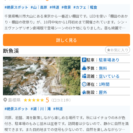
#絶景スポット
#山｜高原
#林道
#夜景
#カフェ｜軽食
千葉県鴨川市大山にある東京から一番近い棚田です。LEDを使い「棚田のあか
り・棚田の夜祭り」が、10月中旬から1月初めまで開催されています。シン・
エヴァンゲリオン劇場版で登場シーンのロケ地になりました。昼も綺麗です
が、夜のライトアップを見に来るのもオススメです。
詳しく見る
断魚渓
お気に入り
駐車：
駐車場あり
予算：
無料
混雑：
空いている
滞在：
1時間
施設：
屋外
5
島根県
（口コミ1件）
#絶景スポット
#湖｜川｜滝
#林道
河原、岩盤、滝を散策しながら楽しめる場所です。秋にはイチョウの木が色
付き、駐車場のもみじ並木は圧巻です。訪問者は少ないので、静かに自然を満
喫できます。また目的地までの信号も少ないので、自然を楽しみながらツー