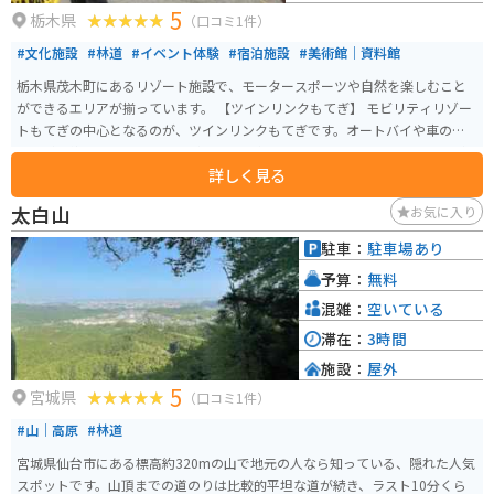
5
栃木県
（口コミ1件）
#文化施設
#林道
#イベント体験
#宿泊施設
#美術館｜資料館
栃木県茂木町にあるリゾート施設で、モータースポーツや自然を楽しむこと
ができるエリアが揃っています。 【ツインリンクもてぎ】 モビリティリゾー
トもてぎの中心となるのが、ツインリンクもてぎです。オートバイや車のレ
ースが開催されるサーキットがあり、国内外のモータースポーツイベントが
詳しく見る
行われています。また、一般のドライバーやライダーも走行体験ができる日
も設けられており、モータースポーツを身近に感じることができます。 【ホ
太白山
お気に入り
テルツインリンクもてぎ】 ホテルツインリンクもてぎは、サーキットに隣接
して建つホテルで、リゾート内の他のアクティビティにもアクセスしやす
駐車：
駐車場あり
く、滞在型リゾートとして楽しむことができます。 【森のオートキャンプ
予算：
無料
場】 広大な敷地内にある森のオートキャンプ場では、自然に囲まれた環境で
キャンプを楽しむことができます。 【フォレストアドベンチャーもてぎ】 フ
混雑：
空いている
ォレストアドベンチャーもてぎは、森の中にあるアスレチックコースで、樹
滞在：
3時間
上を歩いたり、ジップラインを楽しむことができます。子どもから大人ま
施設：
屋外
で、冒険心をくすぐるアクティビティが盛りだくさんです。 【レストラン＆
5
カフェ】 モビリティリゾートもてぎには、レストランやカフェがいくつかあ
宮城県
（口コミ1件）
り、食事や休憩に利用できます。地元の食材を使った料理やデザートが楽し
#山｜高原
#林道
めるので、観光の合間にぜひ立ち寄ってみてください。
宮城県仙台市にある標高約320mの山で地元の人なら知っている、隠れた人気
スポットです。山頂までの道のりは比較的平坦な道が続き、ラスト10分くら