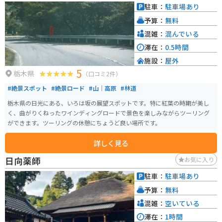
駐車：
駐車場あり
予算：
無料
混雑：
混んでいる
滞在：
0.5時間
施設：
屋外
5
栃木県
（口コミ2件）
#絶景スポット
#絶景ロード
#山｜高原
#林道
栃木県の日光にある、いろは坂の展望スポットです。特に紅葉の時期が美し
く、曲がりくねったワインディングロードで景色を楽しみながらツーリング
ができます。ツーリングの休憩にちょうど良い場所です。
詳しく見る
日向薬師
お気に入り
駐車：
駐車場あり
予算：
無料
混雑：
空いている
滞在：
1時間