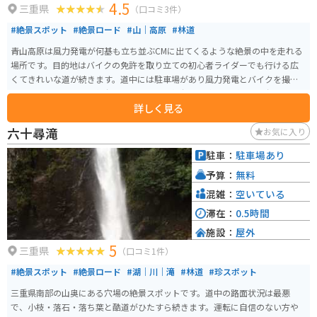
4.5
三重県
（口コミ3件）
#絶景スポット
#絶景ロード
#山｜高原
#林道
青山高原は風力発電が何基も立ち並ぶCMに出てくるような絶景の中を走れる
場所です。目的地はバイクの免許を取り立ての初心者ライダーでも行ける広
くてきれいな道が続きます。道中には駐車場があり風力発電とバイクを撮れ
たりバイクを止めて展望台に行けます。展望台には飲食店があり高台で食べ
詳しく見る
るソフトクリームは絶品です。
六十尋滝
お気に入り
駐車：
駐車場あり
予算：
無料
混雑：
空いている
滞在：
0.5時間
施設：
屋外
5
三重県
（口コミ1件）
#絶景スポット
#絶景ロード
#湖｜川｜滝
#林道
#珍スポット
三重県南部の山奥にある穴場の絶景スポットです。道中の路面状況は最悪
で、小枝・落石・落ち葉と酷道がひたすら続きます。運転に自信のない方や