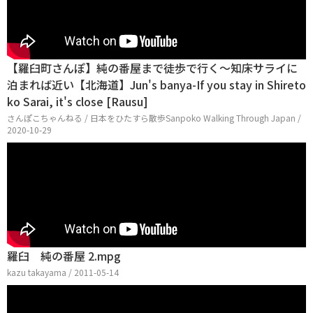
【羅臼町さんぽ】純の番屋まで徒歩で行く〜知床サライに
泊まれば近い【北海道】Jun's banya-If you stay in Shireto
ko Sarai, it's close [Rausu]
さんぽこちゃんねる / 日本をひたすら散歩Sanpoko Walking Through Japan /
2020-10-29
羅臼 純の番屋 2.mpg
kazu takayama / 2011-05-14