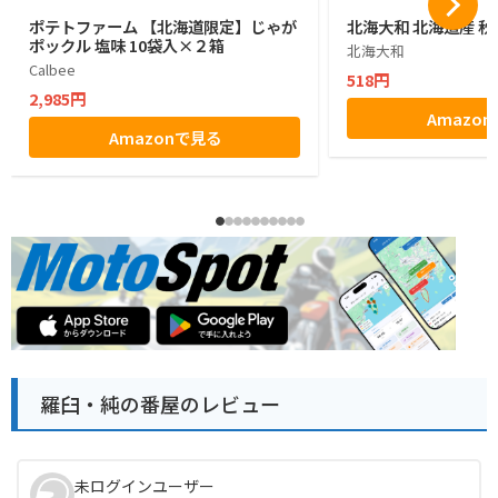
ポテトファーム 【北海道限定】じゃが
北海大和 北海道産 秋
ポックル 塩味 10袋入×２箱
北海大和
Calbee
518円
2,985円
Amazo
Amazonで見る
羅臼・純の番屋のレビュー
未ログインユーザー