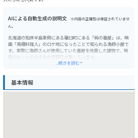
AIによる自動生成の説明文
※内容の正確性は保証されていませ
ん。
北海道の知床半島東側にある羅臼町にある「純の番屋」は、映
画「南極料理人」のロケ地になったことで知られる漁師小屋で
す。実際に漁師さんが使用していた番屋を改築した建物で、映
画のセットそのままの雰囲気が残っています。
...続きを読む
番屋の中には、映画で使われた小道具や写真などが展示されて
おり、ファンにはたまらない空間となっています。また、番屋
基本情報
の目の前には広大な根室海峡が広がっており、運が良ければ流
氷や野生動物の姿を見ることができます。
羅臼町は自然豊かな場所で、知床峠や羅臼港など、観光スポッ
トも点在しています。特にバイクで訪れる場合は、海岸線沿い
を走る道は景色が素晴らしく、ツーリングにおすすめです。た
だし、野生動物との遭遇には注意が必要です。