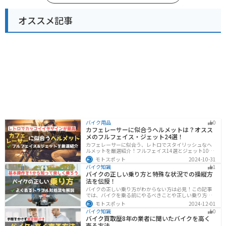
オススメ記事
バイク用品
0
カフェレーサーに似合うヘルメットは？オスス
メのフルフェイス・ジェット24選！
カフェレーサーに似合う、レトロでスタイリッシュなヘ
ルメットを厳選紹介！フルフェイス14選とジェット10選
の多彩なラインナップで、安全性とデザインの両立を実
モトスポット
2024-10-31
現。こだわりのヘルメットで、あなたのライダーズライ
バイク知識
1
フをより魅力的にアップグレードしましょう！
バイクの正しい乗り方と特殊な状況での操縦方
法を伝授！
バイクの正しい乗り方がわからない方は必見！この記事
では、バイクを乗る前にやるべきことや正しい乗り方、
トラブルと対処法を解説しています。実は、車と気をつ
モトスポット
2024-12-01
ける部分はかなり異なるので注意が必要です。この記事
バイク知識
0
を読めば、安全で快適なバイクライフを送れます。
バイク買取歴8年の業者に聞いたバイクを高く
売る方法