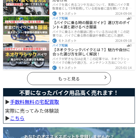
バイクを高く売るコツや方法について、実際にバイク買
取業者として8年勤務している担当者に話を聞いてきまし
た！高く買い取ってもらえるバイクの特徴や業者がどの
モトスポット
2024-09-04
くらい利益を上乗せしているかなど、バイクを売ろうと
バイク知識
0
している人は必見の内容になっています。
【バイクに乗る時の服装ガイド】選び方のポイ
ント４選と避けるべき服装
バイクに乗るときの服装に困っている方は必見！この記
事では、バイクに乗る際の服装や季節に応じた選択、避
けるべき服装について解説しています。実は、安全性だ
モトスポット
2024-09-18
けでなく、快適性も重要視することが大切です。この記
バイク知識
0
事を読めば、最適なバイクウェアを選ぶヒントが得られ
【ネオクラシックバイクとは？】魅力や自分に
ます。
合った選び方を詳しく解説！
バイクが好きな方は必見！この記事では、ネオクラシッ
クバイクの魅力や選び方、メンテナンス方法について解
説しています。実はネオクラシックバイクは、見た目と
モトスポット
2025-01-14
機能性の両方を求める人に最適なです。この記事を読め
ば、ネオクラシックバイクの魅力が理解できます。
もっと見る
不要になったバイク用品高く売れます！
▶︎
手数料無料の宅配買取
実際に売ってみた体験談
▶︎
こちら
あなたのオススメスポットを登録しませんか？