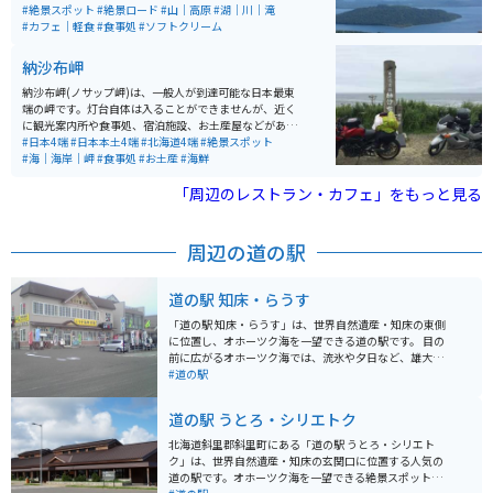
北海道では珍しいヘアピンカーブの場所もあり、直線だ
#絶景スポット
#絶景ロード
#山｜高原
#湖｜川｜滝
けでない走りを楽しむ事もできます。辿り着いた峠から
#カフェ｜軽食
#食事処
#ソフトクリーム
の眺めは、息を飲むほどの絶景が広がっています。
納沙布岬
納沙布岬(ノサップ岬)は、一般人が到達可能な日本最東
端の岬です。灯台自体は入ることができませんが、近く
に観光案内所や食事処、宿泊施設、お土産屋などがあり
ます。日本最東端到達証明書は、観光案内所でもらえま
#日本4端
#日本本土4端
#北海道4端
#絶景スポット
す。天気が悪い日が多く、夏場でも結構寒いので、防寒
#海｜海岸｜岬
#食事処
#お土産
#海鮮
はしっかりとして行った方が良いです。運が良ければラ
ッコやクジラを見ることもできます。
「周辺のレストラン・カフェ」をもっと見る
周辺の道の駅
道の駅 知床・らうす
「道の駅 知床・らうす」は、世界自然遺産・知床の東側
に位置し、オホーツク海を一望できる道の駅です。 目の
前に広がるオホーツク海では、流氷や夕日など、雄大な
自然の景色を楽しむことができます。 また、施設内に
#道の駅
は、知床半島の歴史や文化、自然に関する展示コーナー
や、地元の特産品を販売する売店などがあり、知床観光
道の駅 うとろ・シリエトク
の拠点としても最適です。 特に、羅臼産の新鮮な魚介類
を使った料理は絶品で、レストランでは、ウニ丼や海鮮
北海道斜里郡斜里町にある「道の駅 うとろ・シリエト
丼など、地元の海の幸を堪能することができます。 売店
ク」は、世界自然遺産・知床の玄関口に位置する人気の
では、羅臼昆布や鮭とばなど、お土産に最適な特産品が
道の駅です。オホーツク海を一望できる絶景スポットと
数多く販売されています。 バイクで訪れる場合、オホー