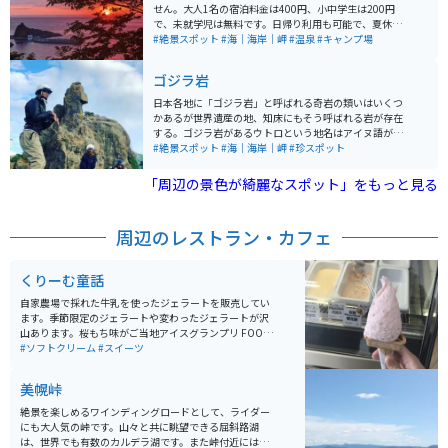
生動物が飛び出してくる可能性があるので、走行には十
せん。大人1名の宿泊料金は400円、小中学生は200円
分注意してください。
で、未就学児は無料です。日帰り利用も可能で、夏休み
時期は特に人気のため、早めの訪問がおすすめ。予約は
#絶景スポット
#海｜海岸｜岬
#温泉
#キャンプ場
受け付けておらず、全て先着順となっています。 施設に
は管理事務所や炊事場、トイレがあり、また4名用のケ
ゴジラ岩
ビンや2名用のケビンも利用可能。特に2名用のケビンに
は電源コンセントがありますが、それ以外の場所ではAC
日本各地に「ゴジラ岩」と呼ばれる奇岩の類いはいくつ
電源の利用はできません。 木立の中にあり、夕陽台展望
かあるが世界遺産の地、知床にもそう呼ばれる岩が存在
台からは夕日に照らされた海面を眺めることができ、近
する。ゴジラ岩があるウトロという地名はアイヌ語が語
くには「夕陽台の湯」や「知床ボランティア活動施設」
源。「ウトロチクシ」で「奇岩の多いところ」という意
#絶景スポット
#海｜海岸｜岬
#珍スポット
もあります。市街地に隣接しながらも、森の中でのキャ
味です。知床八景に選ばれている「オロンコ岩」をはじ
ンプを楽しむことができ、林間のサイトはややデコボコ
めとして、帽子岩・げんこつ岩・亀(ガメラ)岩など、そ
「周辺の景色が綺麗なスポット」をもっと見る
した傾斜地となっています。 混雑時には好条件の場所で
の名の通りたくさんの奇岩が点在している。 ゴジラ岩
テントを張るのが難しいかもしれませんが、空いている
は、本物のゴジラには遠く及ばないが高さが15メートル
時は快適なサイトを選ぶことができます。夕日を眺める
あり、観光船が発着するウトロ港のすぐ近くにありま
周辺のレストラン・カフェ
際は、展望台が大変混雑するので、近くのホテルの駐車
す。角度によってはゴジラに見えないかもしれないため
場からの眺めもおすすめです。近隣にはコンビニや温泉
見過ごされてしまうことも多いこの岩。オロンコ岩のす
施設もあり、知床観光や知床登山のベースキャンプとし
ぐ近くにあるので、オロンコ岩を見たら一緒にゴジラ岩
くりーむ童話
ても最適な場所です。
にも足を運ぶのがオススメです。ゴジラ岩の真下に「ゴ
ジラの手湯」もあり、源泉を使用している。温度は高め
自家農場で採れた牛乳を使ったジェラートを販売してい
になっているため、利用する時は注意してください。
ます。季節限定のジェラートや変わったジェラートが沢
山あります。桜もち味がご当地アイスグランプリ FOOD
EX JAPAN 2012 最高金賞受賞を取っています。
#ソフトクリーム
#スイーツ
美幌峠
絶景を楽しめるワインディングロードとして、ライダー
にも大人気の峠です。山々と共に眺望できる屈斜路湖
は、世界でも有数のカルデラ湖です。また峠付近には、