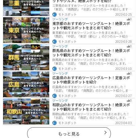
ットやグルメ、絶景スポットを紹介
三重県のおすすめツーリングルートをまとめました！
「東部」「南西部」「北部」の3つのルート紹介します。
標高の高いスカイラインからリアス式海岸まであるの
モトスポット
2023-02-25
で、飽きることなくツーリングを堪能できます。バイク
ツーリング
0
で三重県にツーリングに行く際は参考にしてください。
東京都のおすすめツーリングルート！絶景スポ
ットや観光スポットをまとめて紹介
東京都のおすすめツーリングルートをまとめました！
「西部」「中部」「東部（都心）」の3つのルート紹介し
ます。西に行けば奥多摩の自然、東に行けば都心スポッ
モトスポット
2023-03-28
トと、自然も街も楽しめるスポットが多数あります。バ
ツーリング
0
イクで東京都にツーリングに行く際は参考にしてくださ
群馬県のおすすめツーリングルート！絶景スポ
い。
ットや観光スポットをまとめて紹介
群馬県のおすすめツーリングルートをまとめました！
「東部」「北部」「南部」の3つのルート紹介します。草
津温泉や伊香保温泉など全国でも有名な温泉や豊かな自
モトスポット
2023-03-10
然を満喫するツーリングができます。バイクで群馬県に
ツーリング
0
ツーリングに行く際は参考にしてください。
広島県のおすすめツーリングルート！定番スポ
ットや絶景スポットを紹介
広島県のおすすめツーリングルートをまとめました！
「北部」「南東部」「南西部」の3つのルート紹介しま
す。自然豊かな山と海だけでなく、歴史的価値のある建
モトスポット
2023-02-27
造物も多数あるので、飽きることなくツーリングを堪能
ツーリング
0
できます。バイクで広島県にツーリングに行く際は参考
和歌山のおすすめツーリングルート！絶景スポ
にしてください。
ットや観光スポットをまとめて紹介
和歌山県のおすすめツーリングルートをまとめました！
「北部」「中部」「南部」の3つのルート紹介します。海
と山に囲まれた自然豊かなエリアが広がり、様々な楽し
モトスポット
2023-04-03
み方ができます。バイクで和歌山県にツーリングに行く
際は参考にしてください。
もっと見る