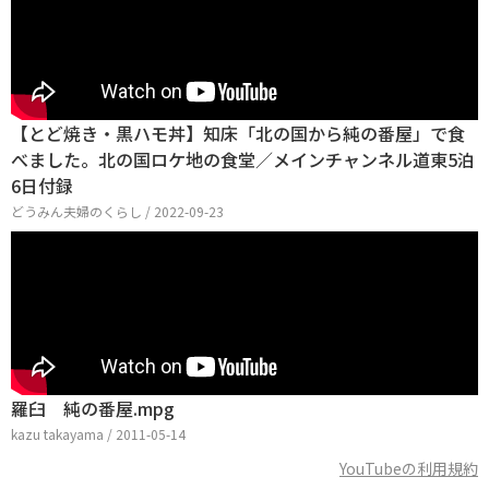
【とど焼き・黒ハモ丼】知床「北の国から純の番屋」で食
べました。北の国ロケ地の食堂／メインチャンネル道東5泊
6日付録
どうみん夫婦のくらし / 2022-09-23
羅臼 純の番屋.mpg
kazu takayama / 2011-05-14
YouTubeの利用規約