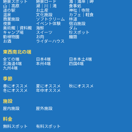
絶景スポット
絶景ロード
海｜海岸｜岬
山｜高原
湖｜川｜滝
食事処
道の駅
お土産
神社｜寺院
温泉
文化施設
カフェ｜軽食
商業施設
ソフトクリーム
林道
夜景
イベント体験
宿泊施設
美術館｜資料館
海鮮
ダム
キャンプ場
スイーツ
珍スポット
動植物園
お肉
麺類
お酒
ライダーハウス
東西南北の端
全ての端
日本4端
日本本土4端
北海道4端
本州4端
四国4端
九州4端
季節
春にオススメ
夏にオススメ
秋にオススメ
冬にオススメ
年中オススメ
施設
屋内施設
屋外施設
料金
無料スポット
有料スポット