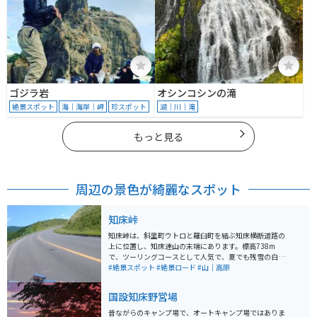
ゴジラ岩
オシンコシンの滝
絶景スポット
海｜海岸｜岬
珍スポット
湖｜川｜滝
もっと見る
周辺の景色が綺麗なスポット
知床峠
知床峠は、斜里町ウトロと羅臼町を結ぶ知床横断道路の
上に位置し、知床連山の末端にあります。標高738m
で、ツーリングコースとして人気で、夏でも残雪の白が
見られることもあります。また、羅臼岳の紅葉も美しい
#絶景スポット
#絶景ロード
#山｜高原
です。2005年に知床半島が世界自然遺産に登録されまし
た。知床横断道路からは、羅臼岳を近くに見ることがで
国設知床野営場
き、天気が良ければ国後島まで望むことができます。 冬
期間は数メートルの降雪のため通行止めになります。野
昔ながらのキャンプ場で、オートキャンプ場ではありま