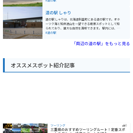
しても有名で、流氷の時期には目の前に広がる流氷群を
#道の駅
ツク海沿いの国道335号線は、景色が良く、ツーリング
眺めることができます。 施設内には、知床観光の情報コ
に最適なルートです。 道の駅には、広い駐車場も完備さ
ーナーや特産品販売コーナー、レストランなどがあり、
道の駅 しゃり
れているので、休憩場所としても利用できます。 【おす
地元の新鮮な魚介類を使った料理や、知床ならではの食
すめポイント】 * 雄大なオホーツク海と知床連山を一望
材を使ったお土産を楽しむことができます。また、隣接
道の駅 しゃりは、北海道斜里町にある道の駅です。オホ
できる絶景スポット * 羅臼産の新鮮な魚介類を使った料
する「ウトロ温泉 シーサイドホテル」には日帰り入浴施
ーツク海と知床連山を一望できる絶景スポットとして知
理が楽しめる * 知床観光の拠点として最適 【バイクツー
設もあり、旅の疲れを癒やすこともできます。 バイクで
られており、雄大な自然を満喫できます。 駅内には、地
リング情報】 * オホーツク海沿いの国道335号線は、景
訪れる際は、駐車場も広く、休憩場所としても最適で
元の新鮮な海産物や農産物を販売する直売所や、斜里町
#道の駅
色が良く、ツーリングに最適 * 道の駅には、広い駐車場
す。オホーツク海沿いの道を走る爽快感は格別で、知床
の特産品である鮭を使った料理が楽しめるレストランが
があるので休憩場所としても便利
の雄大な自然を満喫できます。周辺には、知床五湖やカ
あります。おすすめは、鮭の親子丼や、鮭のちゃんちゃ
「周辺の道の駅」をもっと見る
ムイワッカ湯の滝など、観光スポットも点在しており、
ん焼き定食です。 バイクで訪れる際は、駐車場も広く、
ツーリングの拠点としてもおすすめです。 知床を訪れた
休憩場所としても最適です。周辺には、知床八景の一つ
際には、ぜひ立ち寄りたい道の駅です。
である「オシンコシンの滝」や、世界遺産・知床国立公
園の玄関口となる「知床自然センター」など、観光スポ
オススメスポット紹介記事
ットも充実しています。 お土産には、斜里町産の鮭とば
や、昆布製品、木彫りの熊などが人気です。道の駅 しゃ
りで、雄大な自然と新鮮な食を満喫してみてはいかがで
しょうか。
ツーリング
0
三重県のおすすめツーリングルート！定番スポ