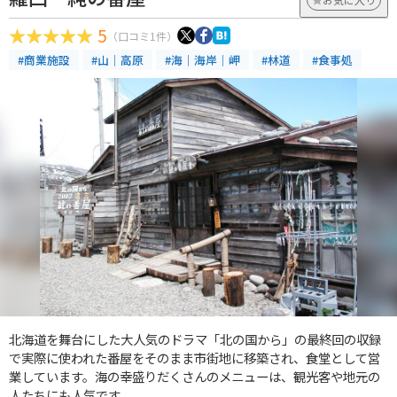
5
（口コミ1件）
#商業施設
#山｜高原
#海｜海岸｜岬
#林道
#食事処
北海道を舞台にした大人気のドラマ「北の国から」の最終回の収録
で実際に使われた番屋をそのまま市街地に移築され、食堂として営
業しています。海の幸盛りだくさんのメニューは、観光客や地元の
人たちにも人気です。