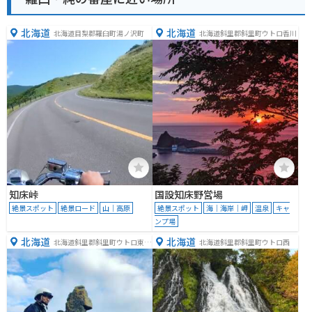
北海道
北海道
北海道目梨郡羅臼町湯ノ沢町
北海道斜里郡斜里町ウトロ香川
知床峠
国設知床野営場
絶景スポット
絶景ロード
山｜高原
絶景スポット
海｜海岸｜岬
温泉
キャ
ンプ場
北海道
北海道
北海道斜里郡斜里町ウトロ東１
北海道斜里郡斜里町ウトロ西
２２