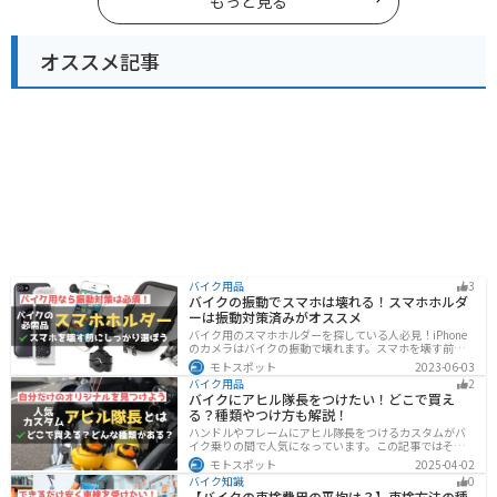
もっと見る
オススメ記事
バイク用品
3
バイクの振動でスマホは壊れる！スマホホルダ
ーは振動対策済みがオススメ
バイク用のスマホホルダーを探している人必見！iPhone
のカメラはバイクの振動で壊れます。スマホを壊す前
に、振動対策がされたスマホホルダーを使うようにしま
モトスポット
2023-06-03
しょう。カメラを壊さないための4つの方法とオススメの
バイク用品
2
スマホホルダーを紹介します。
バイクにアヒル隊長をつけたい！どこで買え
る？種類やつけ方も解説！
ハンドルやフレームにアヒル隊長をつけるカスタムがバ
イク乗りの間で人気になっています。この記事ではそん
なアヒル隊長について、どこで買えるのかどんな種類が
モトスポット
2025-04-02
あるのか、バイクに付ける際の注意点などまとめまし
バイク知識
0
た。アヒル隊長でオリジナルカスタムをしたい人は参考
【バイクの車検費用の平均は？】車検方法の種