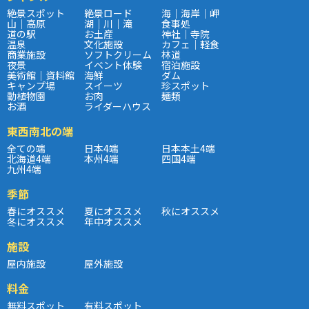
絶景スポット
絶景ロード
海｜海岸｜岬
山｜高原
湖｜川｜滝
食事処
道の駅
お土産
神社｜寺院
温泉
文化施設
カフェ｜軽食
商業施設
ソフトクリーム
林道
夜景
イベント体験
宿泊施設
美術館｜資料館
海鮮
ダム
キャンプ場
スイーツ
珍スポット
動植物園
お肉
麺類
お酒
ライダーハウス
東西南北の端
全ての端
日本4端
日本本土4端
北海道4端
本州4端
四国4端
九州4端
季節
春にオススメ
夏にオススメ
秋にオススメ
冬にオススメ
年中オススメ
施設
屋内施設
屋外施設
料金
無料スポット
有料スポット