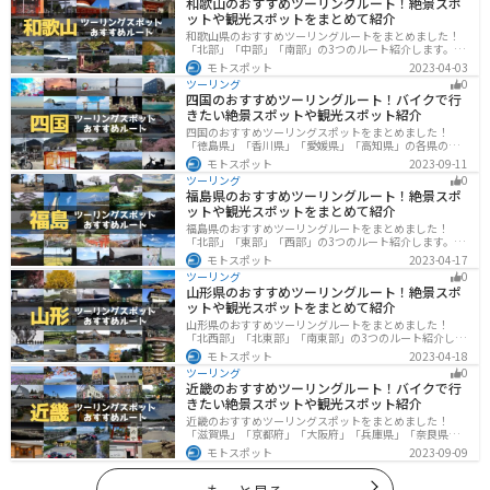
和歌山のおすすめツーリングルート！絶景スポ
ットや観光スポットをまとめて紹介
和歌山県のおすすめツーリングルートをまとめました！
「北部」「中部」「南部」の3つのルート紹介します。海
と山に囲まれた自然豊かなエリアが広がり、様々な楽し
モトスポット
2023-04-03
み方ができます。バイクで和歌山県にツーリングに行く
ツーリング
0
際は参考にしてください。
四国のおすすめツーリングルート！バイクで行
きたい絶景スポットや観光スポット紹介
四国のおすすめツーリングスポットをまとめました！
「徳島県」「香川県」「愛媛県」「高知県」の各県の観
光地紹介します。自然豊かな山々や湖、温泉地が点在
モトスポット
2023-09-11
し、四季折々の景色を楽しめるスポットが多数ありま
ツーリング
0
す。バイクで四国にツーリングに行く際は参考にしてく
福島県のおすすめツーリングルート！絶景スポ
ださい。
ットや観光スポットをまとめて紹介
福島県のおすすめツーリングルートをまとめました！
「北部」「東部」「西部」の3つのルート紹介します。内
陸部には山々が連なり、海岸線は太平洋に面してるので
モトスポット
2023-04-17
観光スポットが多数あります。バイクで福島県にツーリ
ツーリング
0
ングに行く際は参考にしてください。
山形県のおすすめツーリングルート！絶景スポ
ットや観光スポットをまとめて紹介
山形県のおすすめツーリングルートをまとめました！
「北西部」「北東部」「南東部」の3つのルート紹介しま
す。豊かな自然と歴史的な観光スポット、山と海どちら
モトスポット
2023-04-18
も堪能できるスポットが多数あります。バイクで山形県
ツーリング
0
にツーリングに行く際は参考にしてください。
近畿のおすすめツーリングルート！バイクで行
きたい絶景スポットや観光スポット紹介
近畿のおすすめツーリングスポットをまとめました！
「滋賀県」「京都府」「大阪府」「兵庫県」「奈良県」
「和歌山」の各県の観光地紹介します。自然豊かな山々
モトスポット
2023-09-09
や湖、温泉地が点在し、四季折々の景色を楽しめるスポ
ットが多数あります。バイクで近畿にツーリングに行く
際は参考にしてください。