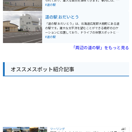
られており、雄大な自然を満喫できます。 駅内には、地
訪れる際は、駐車場も広く、休憩場所としても最適で
元の新鮮な海産物や農産物を販売する直売所や、斜里町
#道の駅
す。オホーツク海沿いの道を走る爽快感は格別で、知床
の特産品である鮭を使った料理が楽しめるレストランが
の雄大な自然を満喫できます。周辺には、知床五湖やカ
あります。おすすめは、鮭の親子丼や、鮭のちゃんちゃ
道の駅 おだいとう
ムイワッカ湯の滝など、観光スポットも点在しており、
ん焼き定食です。 バイクで訪れる際は、駐車場も広く、
ツーリングの拠点としてもおすすめです。 知床を訪れた
休憩場所としても最適です。周辺には、知床八景の一つ
「道の駅 おだいとう」は、北海道広尾郡大樹町にある道
際には、ぜひ立ち寄りたい道の駅です。
である「オシンコシンの滝」や、世界遺産・知床国立公
の駅です。雄大な太平洋を望むことができる絶好のロケ
園の玄関口となる「知床自然センター」など、観光スポ
ーションに位置しており、ドライブの休憩スポットとし
ットも充実しています。 お土産には、斜里町産の鮭とば
て人気があります。 道の駅には、地元の新鮮な海産物や
#道の駅
や、昆布製品、木彫りの熊などが人気です。道の駅 しゃ
農産物を販売する直売所や、地元食材を使った料理を提
りで、雄大な自然と新鮮な食を満喫してみてはいかがで
供するレストランがあります。お土産探しやランチにも
「周辺の道の駅」をもっと見る
しょうか。
最適です。また、大樹町の宇宙開発に関する展示や、周
辺の観光情報を入手できるコーナーもあります。 バイク
で訪れる場合、道の駅には広々とした駐車場が完備され
ているので安心です。太平洋沿いの道を走る爽快なツー
オススメスポット紹介記事
リングの休憩地点として、ぜひ立ち寄ってみてくださ
い。
ツーリング
0