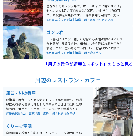
き、天気が良ければ国後島まで望むことができます。 冬
期間は数メートルの降雪のため通行止めになります。野
昔ながらのキャンプ場で、オートキャンプ場ではありま
生動物が飛び出してくる可能性があるので、走行には十
せん。大人1名の宿泊料金は400円、小中学生は200円
分注意してください。
で、未就学児は無料です。日帰り利用も可能で、夏休み
時期は特に人気のため、早めの訪問がおすすめ。予約は
#絶景スポット
#海｜海岸｜岬
#温泉
#キャンプ場
受け付けておらず、全て先着順となっています。 施設に
は管理事務所や炊事場、トイレがあり、また4名用のケ
ゴジラ岩
ビンや2名用のケビンも利用可能。特に2名用のケビンに
は電源コンセントがありますが、それ以外の場所ではAC
日本各地に「ゴジラ岩」と呼ばれる奇岩の類いはいくつ
電源の利用はできません。 木立の中にあり、夕陽台展望
かあるが世界遺産の地、知床にもそう呼ばれる岩が存在
台からは夕日に照らされた海面を眺めることができ、近
する。ゴジラ岩があるウトロという地名はアイヌ語が語
くには「夕陽台の湯」や「知床ボランティア活動施設」
源。「ウトロチクシ」で「奇岩の多いところ」という意
#絶景スポット
#海｜海岸｜岬
#珍スポット
もあります。市街地に隣接しながらも、森の中でのキャ
味です。知床八景に選ばれている「オロンコ岩」をはじ
ンプを楽しむことができ、林間のサイトはややデコボコ
めとして、帽子岩・げんこつ岩・亀(ガメラ)岩など、そ
「周辺の景色が綺麗なスポット」をもっと見る
した傾斜地となっています。 混雑時には好条件の場所で
の名の通りたくさんの奇岩が点在している。 ゴジラ岩
テントを張るのが難しいかもしれませんが、空いている
は、本物のゴジラには遠く及ばないが高さが15メートル
時は快適なサイトを選ぶことができます。夕日を眺める
あり、観光船が発着するウトロ港のすぐ近くにありま
周辺のレストラン・カフェ
際は、展望台が大変混雑するので、近くのホテルの駐車
す。角度によってはゴジラに見えないかもしれないため
場からの眺めもおすすめです。近隣にはコンビニや温泉
見過ごされてしまうことも多いこの岩。オロンコ岩のす
施設もあり、知床観光や知床登山のベースキャンプとし
ぐ近くにあるので、オロンコ岩を見たら一緒にゴジラ岩
羅臼・純の番屋
ても最適な場所です。
にも足を運ぶのがオススメです。ゴジラ岩の真下に「ゴ
ジラの手湯」もあり、源泉を使用している。温度は高め
北海道を舞台にした大人気のドラマ「北の国から」の最
になっているため、利用する時は注意してください。
終回の収録で実際に使われた番屋をそのまま市街地に移
築され、食堂として営業しています。海の幸盛りだくさ
んのメニューは、観光客や地元の人たちにも人気です。
#商業施設
#山｜高原
#海｜海岸｜岬
#林道
#食事処
くりーむ童話
自家農場で採れた牛乳を使ったジェラートを販売してい