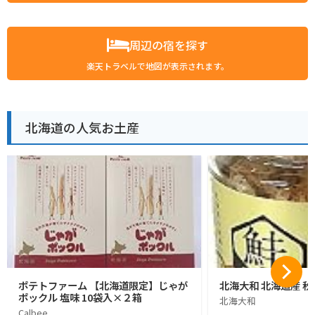
周辺の宿を探す
楽天トラベルで地図が表示されます。
北海道の人気お土産
ポテトファーム 【北海道限定】じゃが
北海大和 北海道産 秋
ポックル 塩味 10袋入×２箱
北海大和
Calbee