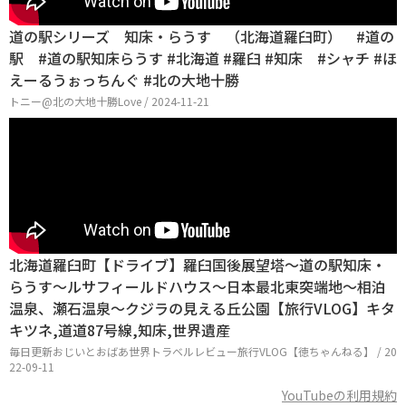
道の駅シリーズ 知床・らうす （北海道羅臼町） #道の
駅 #道の駅知床らうす #北海道 #羅臼 #知床 #シャチ #ほ
えーるうぉっちんぐ #北の大地十勝
トニー@北の大地十勝Love / 2024-11-21
北海道羅臼町【ドライブ】羅臼国後展望塔〜道の駅知床・
らうす〜ルサフィールドハウス〜日本最北東突端地〜相泊
温泉、瀬石温泉〜クジラの見える丘公園【旅行VLOG】キタ
キツネ,道道87号線,知床,世界遺産
毎日更新おじいとおばあ世界トラベルレビュー旅行VLOG【徳ちゃんねる】 / 20
22-09-11
YouTubeの利用規約