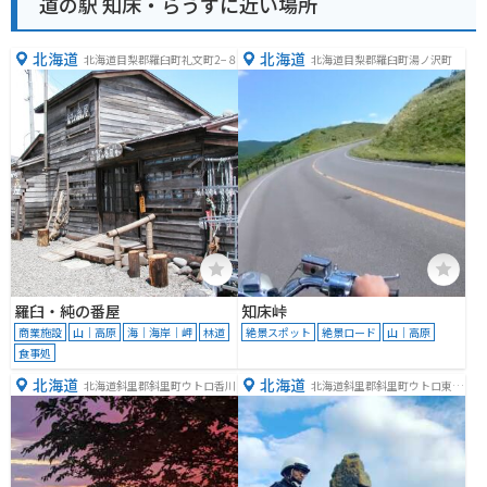
道の駅 知床・らうすに近い場所
北海道
北海道
北海道目梨郡羅臼町礼文町2−８
北海道目梨郡羅臼町湯ノ沢町
羅臼・純の番屋
知床峠
商業施設
山｜高原
海｜海岸｜岬
林道
絶景スポット
絶景ロード
山｜高原
食事処
北海道
北海道
北海道斜里郡斜里町ウトロ香川
北海道斜里郡斜里町ウトロ東１
２２