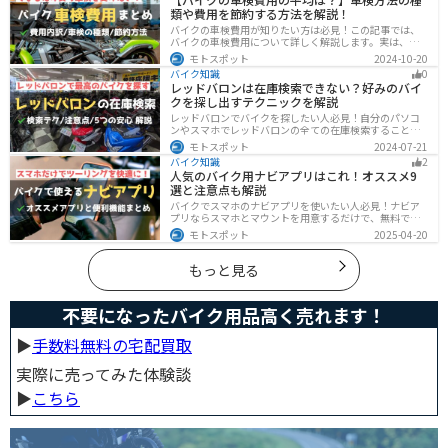
にしてください。
類や費用を節約する方法を解説！
バイクの車検費用が知りたい方は必見！この記事では、
バイクの車検費用について詳しく解説します。実は、バ
イクの車検費用は一般的に20,000～70,000円程度です。
モトスポット
2024-10-20
記事を読めば車検費用に関する知識が深まり、費用対効
バイク知識
0
果が高い車検の計画が可能です。
レッドバロンは在庫検索できない？好みのバイ
クを探し出すテクニックを解説
レッドバロンでバイクを探したい人必見！自分のパソコ
ンやスマホでレッドバロンの全ての在庫検索することは
不可能です。自分に合ったバイクを探すためには、店舗
モトスポット
2024-07-21
に行きイントラネットで探してもらう必要があります。
バイク知識
2
その際の注意点や自分に合ったバイクを見つけるテクニ
人気のバイク用ナビアプリはこれ！オススメ9
ックをまとめました。
選と注意点も解説
バイクでスマホのナビアプリを使いたい人必見！ナビア
プリならスマホとマウントを用意するだけで、無料です
ぐにナビが利用できます。インカムがあれば音声案内も
モトスポット
2025-04-20
聞けるので運転に集中したまま簡単にルートの把握がで
きます。慣れない土地やツーリングなどで活躍すること
間違いなしのオススメナビアプリを紹介します。
もっと見る
不要になったバイク用品高く売れます！
▶︎
手数料無料の宅配買取
実際に売ってみた体験談
▶︎
こちら