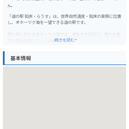
ん。
「道の駅 知床・らうす」は、世界自然遺産・知床の東側に位置
し、オホーツク海を一望できる道の駅です。
目の前に広がるオホーツク海では、流氷や夕日など、雄大な自
...続きを読む
然の景色を楽しむことができます。
また、施設内には、知床半島の歴史や文化、自然に関する展示
基本情報
コーナーや、地元の特産品を販売する売店などがあり、知床観
光の拠点としても最適です。
特に、羅臼産の新鮮な魚介類を使った料理は絶品で、レストラ
ンでは、ウニ丼や海鮮丼など、地元の海の幸を堪能することが
できます。
売店では、羅臼昆布や鮭とばなど、お土産に最適な特産品が数
多く販売されています。
バイクで訪れる場合、オホーツク海沿いの国道335号線は、景
色が良く、ツーリングに最適なルートです。