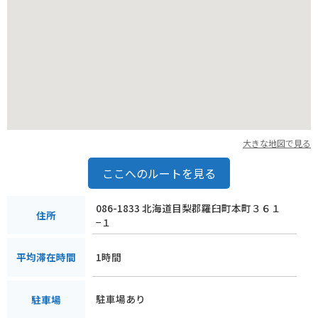
道の駅には、広い駐車場も完備されているので、休憩場所とし
ても利用できます。
【おすすめポイント】
* 雄大なオホーツク海と知床連山を一望できる絶景スポット
* 羅臼産の新鮮な魚介類を使った料理が楽しめる
* 知床観光の拠点として最適
【バイクツーリング情報】
大きな地図で見る
* オホーツク海沿いの国道335号線は、景色が良く、ツーリン
グに最適
ここへのルートを見る
* 道の駅には、広い駐車場があるので休憩場所としても便利
086-1833 北海道目梨郡羅臼町本町３６１
住所
−１
1時間
平均滞在時間
駐車場あり
駐車場