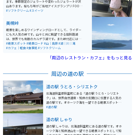
ます。季節限定のジェラートや変わったジェラートが沢
山あります。桜もち味がご当地アイスグランプリ FOOD
EX JAPAN 2012 最高金賞受賞を取っています。
#ソフトクリーム
#スイーツ
美幌峠
絶景を楽しめるワインディングロードとして、ライダー
にも大人気の峠です。山々と共に眺望できる屈斜路湖
は、世界でも有数のカルデラ湖です。また峠付近には、
北海道では珍しいヘアピンカーブの場所もあり、直線だ
#絶景スポット
#絶景ロード
#山｜高原
#湖｜川｜滝
けでない走りを楽しむ事もできます。辿り着いた峠から
#カフェ｜軽食
#食事処
#ソフトクリーム
の眺めは、息を飲むほどの絶景が広がっています。
「周辺のレストラン・カフェ」をもっと見る
周辺の道の駅
道の駅 うとろ・シリエトク
北海道斜里郡斜里町にある「道の駅 うとろ・シリエト
ク」は、世界自然遺産・知床の玄関口に位置する人気の
道の駅です。オホーツク海を一望できる絶景スポットと
しても有名で、流氷の時期には目の前に広がる流氷群を
#道の駅
眺めることができます。 施設内には、知床観光の情報コ
ーナーや特産品販売コーナー、レストランなどがあり、
道の駅 しゃり
地元の新鮮な魚介類を使った料理や、知床ならではの食
材を使ったお土産を楽しむことができます。また、隣接
道の駅 しゃりは、北海道斜里町にある道の駅です。オホ
する「ウトロ温泉 シーサイドホテル」には日帰り入浴施
ーツク海と知床連山を一望できる絶景スポットとして知
設もあり、旅の疲れを癒やすこともできます。 バイクで