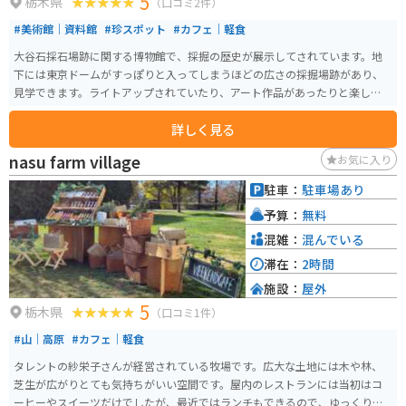
5
栃木県
（口コミ2件）
にあり、そのまま日光や都内に戻りやすいためオススメです。
#美術館｜資料館
#珍スポット
#カフェ｜軽食
大谷石採石場跡に関する博物館で、採掘の歴史が展示してされています。地
下には東京ドームがすっぽりと入ってしまうほどの広さの採掘場跡があり、
見学できます。ライトアップされていたり、アート作品があったりと楽しめ
る空間で、若い世代を中心に人気のスポットになっています。
詳しく見る
nasu farm village
お気に入り
駐車：
駐車場あり
予算：
無料
混雑：
混んでいる
滞在：
2時間
施設：
屋外
5
栃木県
（口コミ1件）
#山｜高原
#カフェ｜軽食
タレントの紗栄子さんが経営されている牧場です。広大な土地には木や林、
芝生が広がりとても気持ちがいい空間です。屋内のレストランには当初はコ
ーヒーやスイーツだけでしたが、最近ではランチもできるので、ゆっくり楽