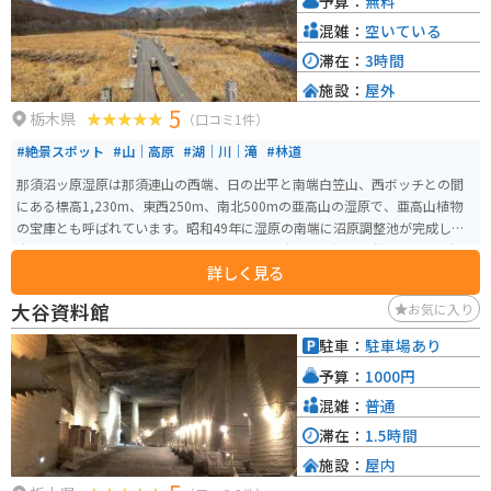
予算：
無料
混雑：
空いている
滞在：
3時間
施設：
屋外
5
栃木県
（口コミ1件）
#絶景スポット
#山｜高原
#湖｜川｜滝
#林道
那須沼ッ原湿原は那須連山の西端、日の出平と南端白笠山、西ボッチとの間
にある標高1,230m、東西250m、南北500mの亜高山の湿原で、亜高山植物
の宝庫とも呼ばれています。昭和49年に湿原の南端に沼原調整池が完成し、
大型バスで訪れることも可能となりました。駐車場は無料で普通車約100台を
詳しく見る
収容可能です。 湿原までは山道を約15分歩き、湿原内には周回する木道が設
けられており、1周約30分程度で散策できます。植物は約230種が確認されて
大谷資料館
お気に入り
おり、季節によりさまざまな植物が見られます。特に、初夏にニッコウキス
ゲの群生が見事で、7月上旬から中旬にかけては湿原一面に咲き誇る様子が見
駐車：
駐車場あり
頃となります。 設備としては、駐車場北側に公衆トイレがありますが、冬季
予算：
1000円
期間（11月上旬から翌年4月下旬）は凍結防止のため閉鎖されます。また、湿
原内にトイレは設けられていません。 この湿原は昭和天皇のお気に入りとさ
混雑：
普通
れ、何度も訪れたところとして知られ、最近では皇太子殿下ご夫妻も訪れて
滞在：
1.5時間
います。四季を通じて新鮮な空気と美しい亜高山植物を楽しむことができま
施設：
屋内
す。 都内からバイクで約3時間程度の場所にありツーリングの距離としては最
適です。那須観光終わりに自然を満喫するには沼ッ原湿原は行きやすい場所