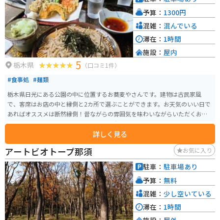
予算：
1300円
混雑：
混んでいる
滞在：
1時間
施設：
屋内
5
栃木県
（口コミ1件）
#食事処
#麺類
栃木県日光にある公園の中に位置するお蕎麦やさんです。建物は古民家風
で、客席はお店の中と縁側と2カ所で選ぶことができます。お天気のいい日で
あればオススメは断然縁側！昔ながらの雰囲気を味わいながらいただくお蕎
麦は絶品です。天ぷらもボリューミーで大満足のお味です。
詳しく見る
アートビオトープ那須
お気に入り
駐車：
駐車場あり
予算：
無料
混雑：
少し空いている
滞在：
1時間