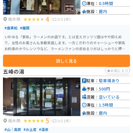
滞在：
0.5時間
施設：
屋内
4
栃木県
（口コミ1件）
#食事処
#麺類
いわゆる「家系」ラーメンのお店です。とは言えガッツリ度はやや抑えめ
で、女性のお客さんも多数来店します。一方こだわりのチャーシューや家系
お約束のホウレンソウなど、ラーメンファンの求めるツボはしっかりと押さ
えています。お昼時は順番待ちになりますが、回転はそこそこ速いので行列
詳しく見る
待ちはそれほどしなくて済みます。
五峰の湯
お気に入り
駐車：
駐車場あり
予算：
500円
混雑：
空いている
滞在：
1.5時間
施設：
屋内
5
栃木県
（口コミ1件）
#山｜高原
#お土産
#温泉