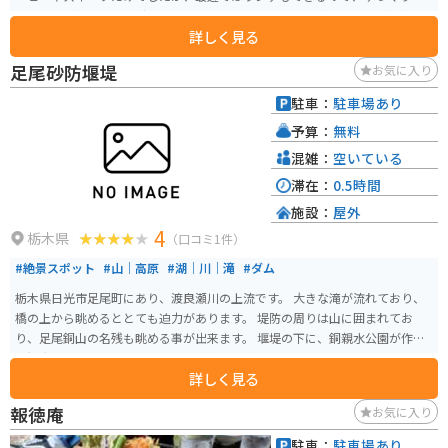
しむことができます。グッズもいろいろあり、お買物も楽しめます。週末には
詳しく見る
外でカフェが開かれ、お天気のいい日には澄んだ空気と綺麗な自然の緑を見
ながらのコーヒータイムは癒されます。
足尾砂防堰堤
お気に入り
駐車：
駐車場あり
予算：
無料
混雑：
空いている
滞在：
0.5時間
施設：
屋外
4
栃木県
（口コミ1件）
#絶景スポット
#山｜高原
#湖｜川｜滝
#ダム
栃木県日光市足尾町にあり、渡良瀬川の上流です。 大きな滝が流れており、
橋の上から眺めるととても迫力があります。 堤防の周りは山に囲まれてお
り、足尾銅山の名残も眺める事が出来ます。 堰堤の下に、銅親水公園が作ら
れ観光スポットとなっています。 道中、運が良ければニホンカモシカに遭遇
詳しく見る
するかもしれません。
報徳庵
お気に入り
駐車：
駐車場あり