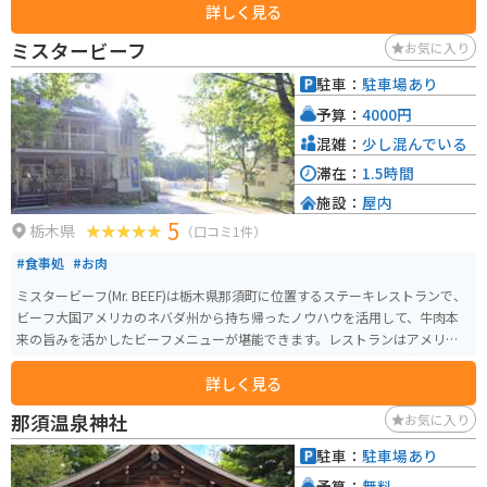
詳しく見る
されており、歴史好きには特におすすめの観光スポットです。 源三窟は、洞
窟の探検や武具資料館の閲覧などが楽しめます。また、周辺は塩原温泉郷で
ミスタービーフ
お気に入り
宿泊や日帰り温泉を楽しむこともでき、小学生の社会科見学などにも利用さ
れています。洞窟内の温度は夏は涼しく、冬は暖かで、全長は約50メートル
駐車：
駐車場あり
です。 入場料は600円で、宿泊した旅館に置いてあるパンフレットを持参す
予算：
4000円
ると50円引きになります。社長さんによる洞窟の生い立ちや源氏の落人、源
有綱に関する説明を受けた後に洞窟の探検に向かいます。洞窟探検の後は、
混雑：
少し混んでいる
資料館で発見された武具を見学することができます。 営業時間は4月から11
滞在：
1.5時間
月までのAM8:30からPM5:00までなので、冬季はアクセスできません。
施設：
屋内
5
栃木県
（口コミ1件）
#食事処
#お肉
ミスタービーフ(Mr. BEEF)は栃木県那須町に位置するステーキレストランで、
ビーフ大国アメリカのネバダ州から持ち帰ったノウハウを活用して、牛肉本
来の旨みを活かしたビーフメニューが堪能できます。レストランはアメリカ
牛を中心に提供しており、その中でも特にサイズが150gの「ケネディー・カ
詳しく見る
ット」から1kgの「ビルゲイツ・カット」まで個性的なメニューがありありま
す。お洒落で落ち着きあるレトロモダンアメリカの店内で、流れるブルース
那須温泉神社
お気に入り
とともに、ゆったりとした時間を過ごせる空間になっています。 営業時間は
ランチが11:30～15:00、ディナーが17:00～21:00です。休業日は毎週火曜日
駐車：
駐車場あり
と水曜日、そして1月中旬〜2月中旬までは冬季休業です。
予算：
無料