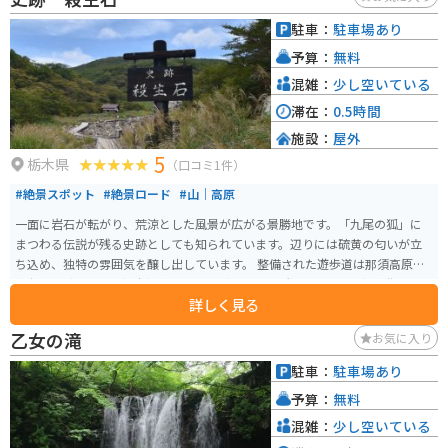
駐車：
駐車場あり
予算：
無料
混雑：
少し空いている
滞在：
0.5時間
施設：
屋外
5
栃木県
（口コミ1件）
#絶景スポット
#絶景ロード
#山｜高原
一面に岩石が転がり、荒涼とした風景が広がる景勝地です。「九尾の狐」に
まつわる伝説が残る史跡としても知られています。辺りには硫黄の匂いが立
ち込め、独特の雰囲気を醸し出しています。 整備された遊歩道は那須高原展
望台まで続き、那須湯本温泉からもほど近くの場所にあるので、温泉街に泊
詳しく見る
まる方の立ち寄りスポットとなっています。
乙女の滝
お気に入り
駐車：
駐車場あり
予算：
無料
混雑：
少し空いている