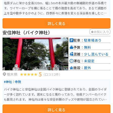
塩原ダムに架かる全長320m、幅1.5mの本州最大級の無補剛桁歩道の吊橋で
す。ワイヤーロープを横に張ることで橋の強度を高めており、まるで湖面の
上を空中散歩するかのように、四季折々に表情を変える渓谷美を楽しむこと
ができます。 2013年4月に「恋人の聖地」として選定され、橋を渡った対岸
詳しく見る
の広場に、シンボルモニュメントとして、オスとメスのクマタカの像が設置
されています。
安住神社（バイク神社）
お気に入り
駐車：
駐車場あり
予算：
無料
混雑：
少し混んでいる
滞在：
未設定
施設：
屋外
5
栃木県
（口コミ2件）
#神社｜寺院
バイク神社こと安住神社は全国バイク神社に登録されており、全国のライダ
ーが多く訪れています。週末になると賑わっており、他県ナンバーのバイク
も散見されます。 神社内は様々な安全祈願のグッズや建物が設立されていま
す。内部はかなり華やかで、ヘリコプター体験などもあり、神社とは思えな
詳しく見る
いほど豪華な神社となってます。安住神社仕様のてる坊があります。 初詣の