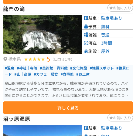
頂山など自然豊かな観光スポットも点在しており、ツーリングの拠点として
龍門の滝
お気に入り
も最適です。 塩谷町は、高原野菜やきのこが特産です。道の駅でも購入でき
ますので、お土産にいかがでしょうか。
駐車：
駐車場あり
予算：
無料
混雑：
普通
滞在：
3時間
施設：
屋外
5
栃木県
（口コミ1件）
#温泉
#神社｜寺院
#美術館｜資料館
#文化施設
#絶景スポット
#絶景ロ
ード
#山｜高原
#カフェ｜軽食
#食事処
#お土産
烏山線滝駅から徒歩５分の立地ながら、駐車場が完備されているので、バイ
クや車で訪問しやすいです。 枯れる事のない滝で、大蛇伝説がある滝つぼを
間近に見ることができます。ふるさと民芸館が隣接されており、龍にまつわ
る伝承や伝説の龍について知ることができます。
詳しく見る
沼ッ原湿原
お気に入り
駐車：
駐車場あり