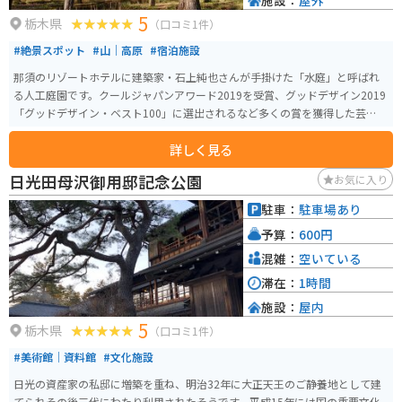
施設：
屋外
5
栃木県
（口コミ1件）
#絶景スポット
#山｜高原
#宿泊施設
那須のリゾートホテルに建築家・石上純也さんが手掛けた「水庭」と呼ばれ
る人工庭園です。クールジャパンアワード2019を受賞、グッドデザイン2019
「グッドデザイン・ベスト100」に選出されるなど多くの賞を獲得した芸術作
品です。
詳しく見る
日光田母沢御用邸記念公園
お気に入り
駐車：
駐車場あり
予算：
600円
混雑：
空いている
滞在：
1時間
施設：
屋内
5
栃木県
（口コミ1件）
#美術館｜資料館
#文化施設
日光の資産家の私邸に増築を重ね、明治32年に大正天王のご静養地として建
てられその後三代にわたり利用されたそうです。平成15年には国の重要文化