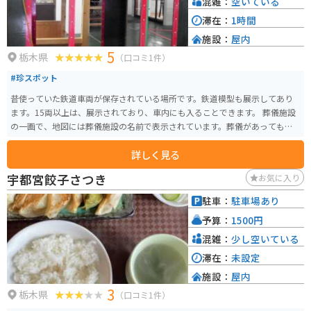
混雑：
空いている
滞在：
1時間
施設：
屋内
5
栃木県
（口コミ1件）
#珍スポット
昔使っていた鉄道車両が保存されている場所です。鉄道模型も展示してあり
ます。15両以上は、展示されており、車内にも入ることできます。 葬儀施設
の一画で、地図には葬儀施設の名前で表示されています。葬儀があっても、
見学可能です。
詳しく見る
宇都宮餃子さつき
お気に入り
駐車：
駐車場あり
予算：
1500円
混雑：
少し空いている
滞在：
未設定
施設：
屋内
3
栃木県
（口コミ1件）