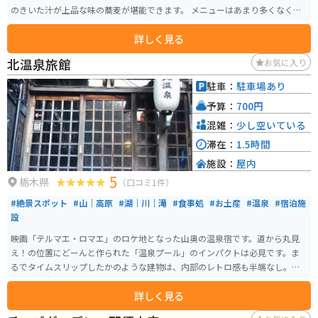
のきいた汁が上品な味の蕎麦が堪能できます。 メニューはあまり多くなく、
蕎麦と天ぷらがメインですが、昼時はお客さんが途切れることなく入ってき
詳しく見る
て、なかなかの人気です。
北温泉旅館
お気に入り
駐車：
駐車場あり
予算：
700円
混雑：
少し空いている
滞在：
1.5時間
施設：
屋内
5
栃木県
（口コミ1件）
#絶景スポット
#山｜高原
#湖｜川｜滝
#食事処
#お土産
#温泉
#宿泊施
設
映画「テルマエ・ロマエ」のロケ地となった山奥の温泉宿です。道から丸見
え！の位置にどーんと作られた「温泉プール」のインパクトは必見です。ま
るでタイムスリップしたかのような建物は、内部のレトロ感も半端なし。
「つげ義春の漫画に出てきそう」と表現したら、わかるひとには伝わるか
詳しく見る
も？日帰り入浴・宿泊いずれも可能です。