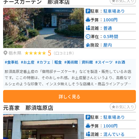
チーズガーデン 那須本店
お気に入り
駐車：
駐車場あり
予算：
1000円
混雑：
普通
滞在：
0.5時間
施設：
屋内
5
栃木県
（口コミ1件）
#食事処
#お土産
#カフェ｜軽食
#美術館｜資料館
#スイーツ
#お酒
那須高原定番土産の「御用邸チーズケーキ」などを製造・販売しているお店
です。ここの特徴は、そのおしゃれ感。お土産屋さんというより、高級なマ
ルシェのような印象で、インスタ映えしそうな店構え・商品ラインアップ・
雰囲気・そしておしゃれな庭園と、スイーツ女子ならずとも夢中になってし
詳しく見る
まう要素がいっぱいです。
元喜家 那須塩原店
お気に入り
駐車：
駐車場あり
予算：
1000円
混雑：
混んでいる