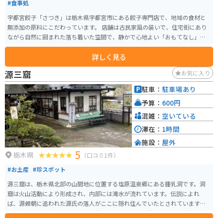
#食事処
宇都宮餃子「さつき」は栃木県宇都宮市にある餃子専門店で、地域の食材と
無添加の原料にこだわっています。 店舗は古民家風の装いで、住宅街にあり
ながら自然に囲まれた落ち着いた空間で、静かで心地よい「おもてなし」を
感じることができます。テーブル席と和室があり、少人数から最大100名様の
詳しく見る
団体まで対応可能で、餃子以外にもお膳料理やアルコールもあります。 メニ
ューにはさまざまな種類の餃子があり、無添加餃子、さつき餃子（野菜中
源三窟
お気に入り
心）、キムチ餃子、野州餃子、青しそ餃子、茶美人餃子などがあり、野菜多
めの餃子やビーガン対応の餃子も提供されています。
駐車：
駐車場あり
予算：
600円
混雑：
空いている
滞在：
1時間
施設：
屋外
5
栃木県
（口コミ1件）
#お土産
#珍スポット
源三窟は、栃木県北部の山間地に位置する塩原温泉郷にある鍾乳洞です。洞
窟は火山活動により形成され、内部には滝水が流れています。伝説によれ
ば、源頼朝に追われた源氏の落人がここに隠れ住んでいたとされています。
洞窟内からは150点ほどの武具が発見され、これらは併設の武具資料館で展示