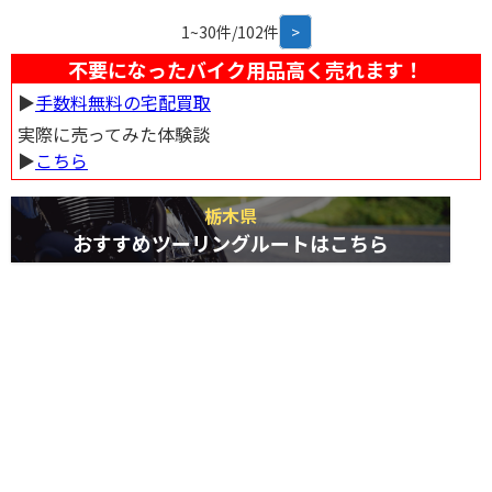
1~30件/102件
>
不要になったバイク用品高く売れます！
▶︎
手数料無料の宅配買取
実際に売ってみた体験談
▶︎
こちら
栃木県
おすすめツーリングルートはこちら