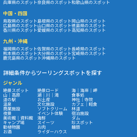
兵庫県のスポット
奈良県のスポット
和歌山県のスポット
中国・四国
鳥取県のスポット
島根県のスポット
岡山県のスポット
広島県のスポット
山口県のスポット
徳島県のスポット
香川県のスポット
愛媛県のスポット
高知県のスポット
九州・沖縄
福岡県のスポット
佐賀県のスポット
長崎県のスポット
熊本県のスポット
大分県のスポット
宮崎県のスポット
鹿児島県のスポット
沖縄県のスポット
詳細条件からツーリングスポットを探す
ジャンル
絶景スポット
絶景ロード
海｜海岸｜岬
山｜高原
湖｜川｜滝
食事処
道の駅
お土産
神社｜寺院
温泉
文化施設
カフェ｜軽食
商業施設
ソフトクリーム
林道
夜景
イベント体験
宿泊施設
美術館｜資料館
海鮮
ダム
キャンプ場
スイーツ
珍スポット
動植物園
お肉
麺類
お酒
ライダーハウス