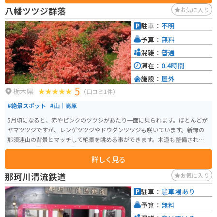
時期だけ、駐車場が拡大されています。その時期はとても混んでいます。
八幡ツツジ群落
お気に入り
駐車：
不明
予算：
無料
混雑：
普通
滞在：
0.4時間
施設：
屋外
5
栃木県
（口コミ1件）
#絶景スポット
#山｜高原
5月頃になると、赤やピンクのツツジがあたり一面に見られます。ほとんどが
ヤマツツジですが、レンゲツツジやドウダンツツジも咲いています。新緑の
那須連山の背景とマッチして絶景を眺める事ができます。木道も整備されて
いるので軽装で行っても散策しやすくなっています。
詳しく見る
那珂川清流鉄道
お気に入り
駐車：
駐車場あり
予算：
無料