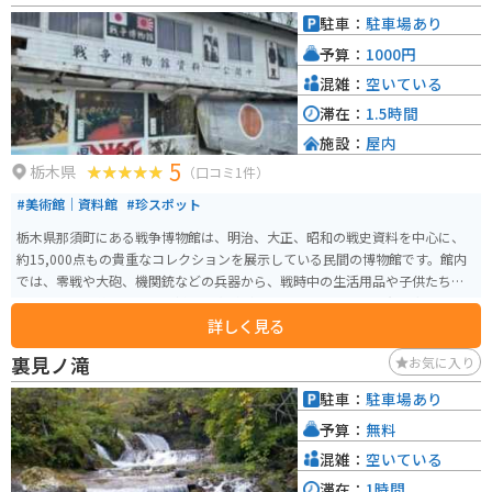
す。近くに市営の駐車場を完備しています。
駐車：
駐車場あり
予算：
1000円
混雑：
空いている
滞在：
1.5時間
施設：
屋内
5
栃木県
（口コミ1件）
#美術館｜資料館
#珍スポット
栃木県那須町にある戦争博物館は、明治、大正、昭和の戦史資料を中心に、
約15,000点もの貴重なコレクションを展示している民間の博物館です。館内
では、零戦や大砲、機関銃などの兵器から、戦時中の生活用品や子供たちの
学用品まで、戦争に関する様々な資料が見られます。特に、昭和天皇の御書
詳しく見る
や吉田松陰の遺墨など、歴史的価値の高い展示物が揃っています。資料館の館
長さんも実際に戦争に行かれていた方で、映画永遠の0の台本をお手伝いされ
裏見ノ滝
お気に入り
ていました。
駐車：
駐車場あり
予算：
無料
混雑：
空いている
滞在：
1時間