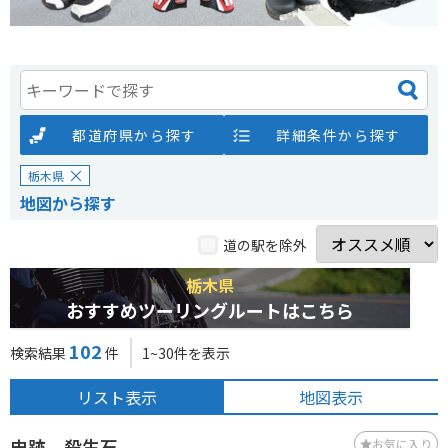
都道府県から探す
詳細条件から探す
栃木県
地図から探す
道の駅を除外
栃木県
おすすめツーリングルートはこちら
102
検索結果
件
1~30件を表示
リスト表示
地図表示
史跡 殺生石
お気に入り