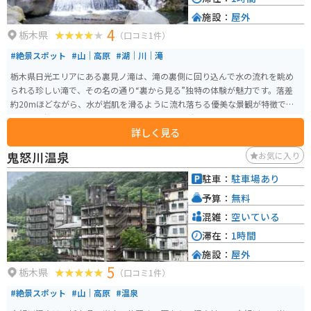
施設：
屋外
4
栃木県
（口コミ1件）
#絶景スポット
#山｜高原
#湖｜川｜滝
栃木県日光エリアにある裏見ノ滝は、滝の裏側に回り込んで水の流れを眺め
られる珍しい滝で、その名の通り“裏から見る”独特の体験が魅力です。落差
約20mほどながら、水が岩肌を滑るように流れ落ちる優美な景観が特徴で、
かつては松尾芭蕉も訪れたとされる風情ある場所です。 周辺は木々に囲ま
詳しく見る
れ、特に新緑や紅葉の季節は美しく、比較的静かに自然を楽しめます。駐車
場からは遊歩道を歩いてアクセスでき、足元は滑りやすいため歩きやすい靴
鬼怒川温泉
お気に入り
がおすすめです。バイクの場合は日光のワインディングを楽しみながら立ち
寄れる立地で、ツーリング途中の休憩スポットとしても最適です。
駐車：
駐車場あり
予算：
無料
混雑：
空いている
滞在：
1時間
施設：
屋外
5
栃木県
（口コミ1件）
#絶景スポット
#山｜高原
#温泉