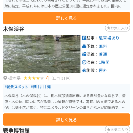
財に指定、平成19年には日本の歴史公園100選に選定されました。園内には
期間限定ですが茶寮もあります。 四季折々のすばらしい庭園は見事です。幼
詳しく見る
少の明仁上皇陛下が疎開していたときの防空壕跡もあり、見応えがありま
す。
木俣渓谷
お気に入り
駐車：
駐車場あり
予算：
無料
混雑：
普通
滞在：
1時間
施設：
屋外
4
栃木県
（口コミ1件）
#絶景スポット
#湖｜川｜滝
木俣渓谷（木の俣渓谷）は、栃木県那須塩原市にある自然豊かな渓谷で、清
流・木の俣川沿いに広がる美しい景観が特徴です。那珂川の支流である木の
俣川は透明度が高く、特にエメラルドグリーンの清らかな水が印象的で、川
遊びや渓流釣りの人気スポットとなっています。 渓谷には巨岩吊橋があり、
詳しく見る
周辺の散策コースを楽しむことができます。また、オオバヤナギの群生地が
あり、春の新緑や秋の紅葉など、四季折々の自然の美しさを堪能できる場所
戦争博物館
お気に入り
です。夏には避暑地としても人気が高く、多くの家族連れや観光客が訪れま