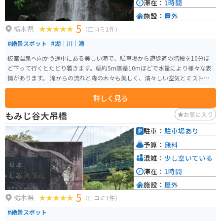
滞在：
1時間
施設：
屋外
5
栃木県
（口コミ1件）
#絶景スポット
#湖｜川｜滝
板室温泉へ向かう途中にある美しい滝で、駐車場から遊歩道の階段を10分ほ
ど下って行くとたどり着きます。幅約5m落差10mほどで水量により様々な表
情があります。 滝からの流れと森の木々も美しく、清々しい空気とミストシ
ャワーで水量の多い夏場はリフレッシュに最適な場所です。
詳しく見る
もみじ谷大吊橋
お気に入り
駐車：
駐車場あり
予算：
無料
混雑：
少し空いている
滞在：
1時間
施設：
屋外
5
栃木県
（口コミ1件）
#絶景スポット