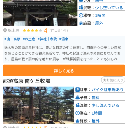
混雑：
少し空いている
滞在：
1時間
施設：
屋外
4
栃木県
（口コミ1件）
#山｜高原
#お土産
#神社｜寺院
#温泉
栃木県の那須温泉神社は、豊かな自然の中に位置し、四季折々の美しい自然
を感じることができる観光名所です。神社の起源は温泉の発見にちなんでお
り、屋島の戦で扇の的を射た那須与一が戦勝祈願を行ったことでも知られて
います。宝物殿には、那須与一ゆかりの品や乃木大将の遺品などが展示され
詳しく見る
ているので、歴史に興味がある人も楽しめます。 那須温泉神社は、那須町の
パワースポットとしても知られており、特に1つ目の鳥居をくぐって左手にあ
那須高原 南ケ丘牧場
お気に入り
るさざれ石がパワースポットとされ、触れると願いが叶うとも言われていま
す。商売繁昌、家内安全、病気平癒、身体健全、縁結びの御利益があり、那
駐車：
バイク駐車場あり
須与一も祈願したことから必勝祈願の御利益もあるとされています。 参拝時
予算：
無料
間は自由、ただし社務所の開けている時間は9時から16時までとなっていま
す。定休日は特になく、目の前に温泉街の広い駐車場があります。歩いて行け
混雑：
少し混んでいる
るところに観光名所「殺生石」がありますので、合わせて訪れる人がほとん
滞在：
1時間
どです。鳥居前に足湯もあります。
施設：
屋外