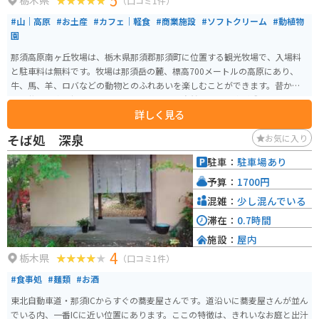
5
栃木県
（口コミ1件）
#山｜高原
#お土産
#カフェ｜軽食
#商業施設
#ソフトクリーム
#動植物
園
那須高原南ヶ丘牧場は、栃木県那須郡那須町に位置する観光牧場で、入場料
と駐車料は無料です。牧場は那須岳の麓、標高700メートルの高原にあり、
牛、馬、羊、ロバなどの動物とのふれあいを楽しむことができます。昔から
ある牧場の姿を損なわないよう、できる限り自然のままの姿が残されていま
詳しく見る
す。 ここでは、日本で約200頭の希少なガーンジィ牛の恵みで作る乳製品の
販売やアイスクリーム作り体験、おいしいグルメを楽しむことができます。
そば処 深泉
お気に入り
また、乗馬や「めぇ～めぇ～広場」と呼ばれるエリアで動物と触れ合うこと
も可能です。さらに「お食事処 庄屋」や「ジンギスカンハウスサンガ」、
駐車：
駐車場あり
「つむじかふぇ」など、いくつかの食事処やカフェがあります。特に、「ジン
予算：
1700円
ギスカンハウスサンガ」では、ヘルシーで柔らかなラムジンギスカンが人気
です。 営業時間は8:00～17:30で、アクセスについては、東北自動車道那須IC
混雑：
少し混んでいる
から車で約15分、約11kmの距離にあります。入り口近くにバイク専用駐車場
滞在：
0.7時間
もあります。
施設：
屋内
4
栃木県
（口コミ1件）
#食事処
#麺類
#お酒
東北自動車道・那須ICからすぐの蕎麦屋さんです。道沿いに蕎麦屋さんが並ん
でいる内、一番ICに近い位置にあります。ここの特徴は、きれいなお庭と出汁