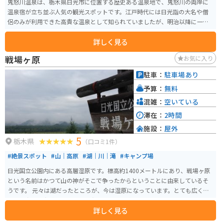
鬼怒川温泉は、栃木県日光市に位置する歴史ある温泉地で、鬼怒川の両岸に
温泉宿が立ち並ぶ人気の観光スポットです。江戸時代には日光詣の大名や僧
侶のみが利用できた高貴な温泉として知られていましたが、明治以降に一般
開放され、多くの人々に親しまれるようになりました。バブル時代はとても
詳しく見る
弾けていた高級温泉街ですが、現在その多くは衰退、その跡が残っているの
も見どころです。 泉質はアルカリ性単純温泉で、肌に優しく、疲労回復やリ
戦場ヶ原
お気に入り
ウマチ、神経痛などに効能があるとされています。温泉街では、鬼怒川の渓谷
美を楽しみながら露天風呂に浸かることができ、四季折々の自然の美しさが
駐車：
駐車場あり
魅力です。周辺には、東武ワールドスクウェアや日光江戸村などの観光スポ
予算：
無料
ットも多く、温泉と観光の両方を楽しめる温泉地として、年間を通じて多く
の観光客が訪れます。
混雑：
空いている
滞在：
2時間
施設：
屋外
5
栃木県
（口コミ1件）
#絶景スポット
#山｜高原
#湖｜川｜滝
#キャンプ場
日光国立公園内にある高層湿原です。標高約1400メートルにあり、戦場ヶ原
という名前はかつて山の神がそこで争ったからということに由来しているそ
うです。 元々は湖だったところが、今は湿原になっています。とても広く、
周りを歩ける歩道もあるので、歩いて周りを1週することもできます。
詳しく見る