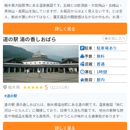
栃木県大田原市にある温泉施設です。五峰とは那須岳・大佐飛山・女峰山・
男体山・高原山を指していますが、お風呂からはよく見えないです。とは言
え、眺めが悪いわけではなく、露天風呂の開放感はなかなかのもの。お湯が
柔らかく、ついつい長湯してしまいます。公営施設で入浴料が安価なので、
詳しく見る
気軽に利用できます。
道の駅 湯の香しおばら
お気に入り
駐車：
駐車場あり
予算：
無料
混雑：
普通
滞在：
1時間
施設：
屋内
5
栃木県
（口コミ1件）
#道の駅
道の駅 湯の香しおばらは、栃木県塩谷町にある道の駅です。温泉施設「尚仁
沢はーとらんど」に隣接しており、日帰り入浴も可能です。 地元の新鮮な野
菜や特産品を販売する直売所、そばやうどんが味わえる食事処があります。
特に、地元産のそば粉を使った手打ちそばはおすすめです。 バイクで訪れる
詳しく見る
場合、駐車場も広々としていますので安心です。周辺には、尚仁沢湧水や鶏