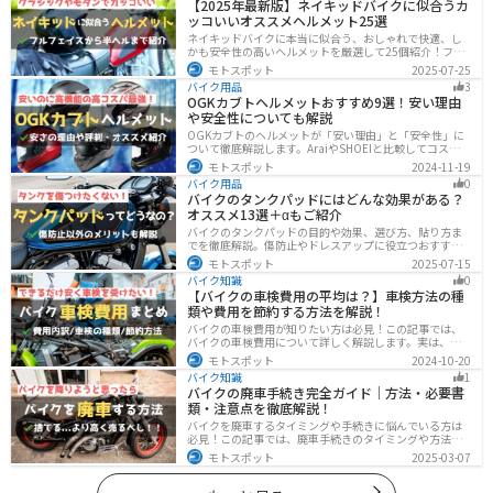
【2025年最新版】ネイキッドバイクに似合うカ
ッコいいオススメヘルメット25選
ネイキッドバイクに本当に似合う、おしゃれで快適、し
かも安全性の高いヘルメットを厳選して25個紹介！フル
フェイス・ジェット・システムなどタイプ別に特徴や選
モトスポット
2025-07-25
び方も徹底解説。街乗りやツーリング、初心者からベテ
バイク用品
3
ランまで満足できるモデルを集めました。
OGKカブトヘルメットおすすめ9選！安い理由
や安全性についても解説
OGKカブトのヘルメットが「安い理由」と「安全性」に
ついて徹底解説します。AraiやSHOEIと比較してコスパが
高く、信頼性も兼ね備えたOGKカブトのヘルメット。初
モトスポット
2024-11-19
心者ライダーからベテランまでおすすめのモデル9選と、
バイク用品
0
実際の口コミや評判、選び方も詳しく紹介します。
バイクのタンクパッドにはどんな効果がある？
オススメ13選＋αもご紹介
バイクのタンクパッドの目的や効果、選び方、貼り方ま
でを徹底解説。傷防止やドレスアップに役立つおすすめ
アイテムも紹介。初心者にも分かりやすい内容で、タン
モトスポット
2025-07-15
クパッド選びに迷っている方に最適な情報をお届けしま
バイク知識
0
す。
【バイクの車検費用の平均は？】車検方法の種
類や費用を節約する方法を解説！
バイクの車検費用が知りたい方は必見！この記事では、
バイクの車検費用について詳しく解説します。実は、バ
イクの車検費用は一般的に20,000～70,000円程度です。
モトスポット
2024-10-20
記事を読めば車検費用に関する知識が深まり、費用対効
バイク知識
1
果が高い車検の計画が可能です。
バイクの廃車手続き完全ガイド｜方法・必要書
類・注意点を徹底解説！
バイクを廃車するタイミングや手続きに悩んでいる方は
必見！この記事では、廃車手続きのタイミングや方法、
流れを解説しています。実は、手続きの注意点や業者に
モトスポット
2025-03-07
依頼する際のポイントがあります。記事を読めば、バイ
クの廃車手続きがスムーズに行えるでしょう。