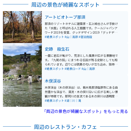
周辺の景色が綺麗なスポット
アートビオトープ那須
那須のリゾートホテルに建築家・石上純也さんが手掛け
た「水庭」と呼ばれる人工庭園です。クールジャパンア
ワード2019を受賞、グッドデザイン2019「グッドデザ
イン・ベスト100」に選出されるなど多くの賞を獲得し
#絶景スポット
#山｜高原
#宿泊施設
た芸術作品です。
史跡 殺生石
一面に岩石が転がり、荒涼とした風景が広がる景勝地で
す。「九尾の狐」にまつわる伝説が残る史跡としても知
られています。辺りには硫黄の匂いが立ち込め、独特の
雰囲気を醸し出しています。 整備された遊歩道は那須高
#絶景スポット
#絶景ロード
#山｜高原
原展望台まで続き、那須湯本温泉からもほど近くの場所
にあるので、温泉街に泊まる方の立ち寄りスポットとな
木俣渓谷
っています。
木俣渓谷（木の俣渓谷）は、栃木県那須塩原市にある自
然豊かな渓谷で、清流・木の俣川沿いに広がる美しい景
観が特徴です。那珂川の支流である木の俣川は透明度が
高く、特にエメラルドグリーンの清らかな水が印象的
#絶景スポット
#湖｜川｜滝
で、川遊びや渓流釣りの人気スポットとなっています。
渓谷には巨岩吊橋があり、周辺の散策コースを楽しむこ
「周辺の景色が綺麗なスポット」をもっと見る
とができます。また、オオバヤナギの群生地があり、春
の新緑や秋の紅葉など、四季折々の自然の美しさを堪能
できる場所です。夏には避暑地としても人気が高く、多
周辺のレストラン・カフェ
くの家族連れや観光客が訪れます。近くに市営の駐車場