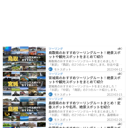
ツーリング
0
鳥取県のおすすめツーリングルート！絶景スポ
ットや観光スポットをまとめて紹介
鳥取県のおすすめツーリングルートをまとめました！
「東部」「西部」の2つのルート紹介します。砂丘や温泉
地、歴史ある城跡など魅力溢れるスポットが多数あるの
モトスポット
2023-04-12
で楽しめます。バイクで鳥取県にツーリングに行く際は
ツーリング
0
参考にしてください。
宮城県のおすすめツーリングルート！絶景スポ
ットや観光スポットをまとめて紹介
宮城県のおすすめツーリングルートをまとめました！
「北部」「中部」「南部」の3つのルート紹介します。キ
ツネ村や広大な山や滝、湖などを歴史や自然を満喫する
モトスポット
2023-03-15
ツーリングができます。バイクで宮城県にツーリングに
ツーリング
0
行く際は参考にしてください。
島根県のおすすめツーリングルートまとめ！定
番スポットや名所、絶景スポットを紹介
島根県のおすすめツーリングルートをまとめました！
「北部」「南部」の2つのルート紹介します。島根県は、
海と山が近く、1日で全然違う景色を堪能することができ
モトスポット
2023-02-25
ます。バイクで島根県にツーリングに行く際は参考にし
ツーリング
0
てください。
佐賀県のおすすめツーリングルート！絶景スポ