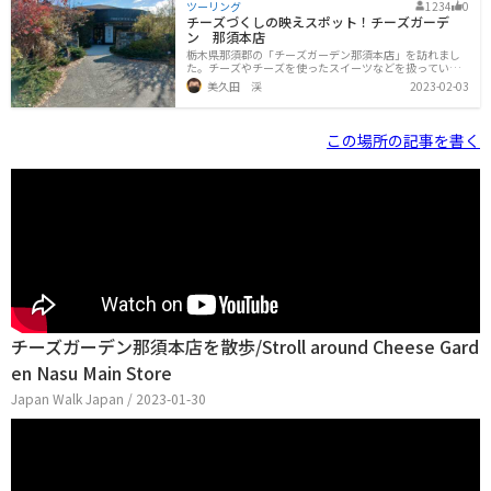
ツーリング
1234
0
チーズづくしの映えスポット！チーズガーデ
ン 那須本店
栃木県那須郡の「チーズガーデン那須本店」を訪れまし
た。チーズやチーズを使ったスイーツなどを扱ってい
る、お洒落なショップです。朝は9:00開店ですが、開店
美久田 渓
2023-02-03
直後に着いたにもかかわらず駐車場には車が10台ぐらい
停まっていました。もっとも第2駐車場もありますし誘導
係の方も複数名いますので、駐輪場所に困るようなこと
はまずないと思います。店内はこんな感じの、デザイン
この場所の記事を書く
性が高い施設です。扱っている商品も女子受けしそうな
パッケージだったり、全体的に「映える」品揃えです。
店内は広々としており、奥の方はカフェスペースになっ
ています。チーズやスイーツ以外に、ワインやコーヒー
豆なども販売しています。また季節限
チーズガーデン那須本店を散歩/Stroll around Cheese Gard
en Nasu Main Store
Japan Walk Japan / 2023-01-30