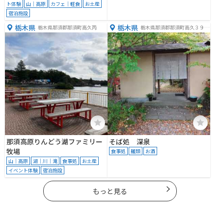
ト体験
山｜高原
カフェ｜軽食
お土産
宿泊施設
栃木県
栃木県
栃木県那須郡那須町高久丙
栃木県那須郡那須町高久３９８
６−５４
那須高原りんどう湖ファミリー
そば処 深泉
牧場
食事処
麺類
お酒
山｜高原
湖｜川｜滝
食事処
お土産
イベント体験
宿泊施設
もっと見る