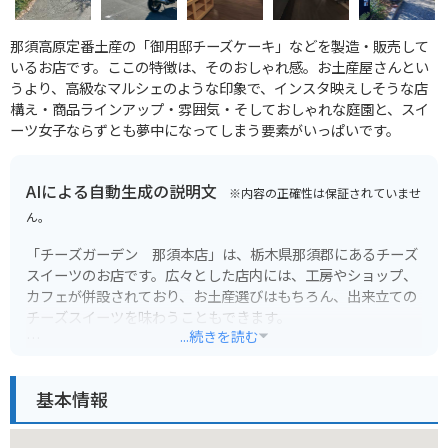
那須高原定番土産の「御用邸チーズケーキ」などを製造・販売して
いるお店です。ここの特徴は、そのおしゃれ感。お土産屋さんとい
うより、高級なマルシェのような印象で、インスタ映えしそうな店
構え・商品ラインアップ・雰囲気・そしておしゃれな庭園と、スイ
ーツ女子ならずとも夢中になってしまう要素がいっぱいです。
AIによる自動生成の説明文
※内容の正確性は保証されていませ
ん。
「チーズガーデン 那須本店」は、栃木県那須郡にあるチーズ
スイーツのお店です。広々とした店内には、工房やショップ、
カフェが併設されており、お土産選びはもちろん、出来立ての
チーズスイーツを味わうこともできます。
...続きを読む
人気メニューは、しっとり濃厚なベイクドチーズケーキ「御用
邸チーズケーキ」です。お土産にぴったりの、チーズクッキー
基本情報
の詰め合わせもおすすめです。
バイクで行く場合は、お店の前に広々とした駐車場があるので