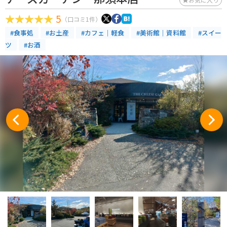
5
（口コミ1件）
#食事処
#お土産
#カフェ｜軽食
#美術館｜資料館
#スイー
ツ
#お酒