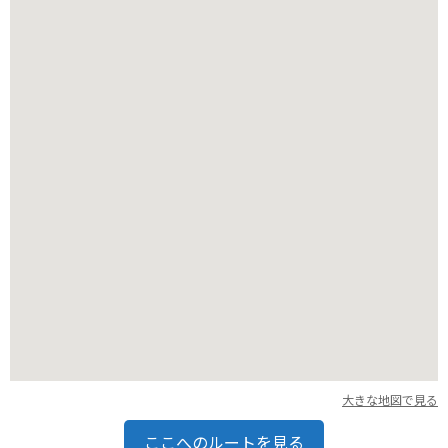
安心です。那須高原の自然を感じながら、ツーリングの休憩に
も最適なスポットです。
大きな地図で見る
ここへのルートを見る