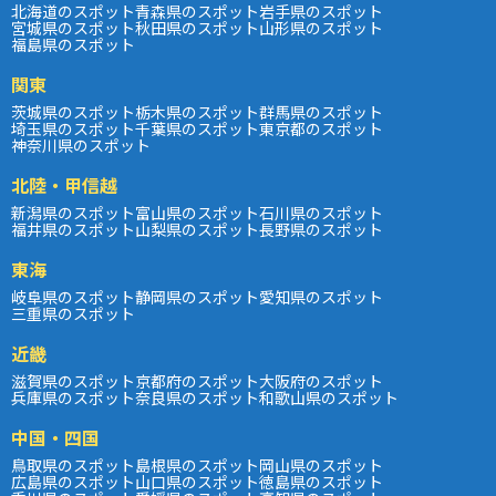
北海道のスポット
青森県のスポット
岩手県のスポット
宮城県のスポット
秋田県のスポット
山形県のスポット
福島県のスポット
関東
茨城県のスポット
栃木県のスポット
群馬県のスポット
埼玉県のスポット
千葉県のスポット
東京都のスポット
神奈川県のスポット
北陸・甲信越
新潟県のスポット
富山県のスポット
石川県のスポット
福井県のスポット
山梨県のスポット
長野県のスポット
東海
岐阜県のスポット
静岡県のスポット
愛知県のスポット
三重県のスポット
近畿
滋賀県のスポット
京都府のスポット
大阪府のスポット
兵庫県のスポット
奈良県のスポット
和歌山県のスポット
中国・四国
鳥取県のスポット
島根県のスポット
岡山県のスポット
広島県のスポット
山口県のスポット
徳島県のスポット