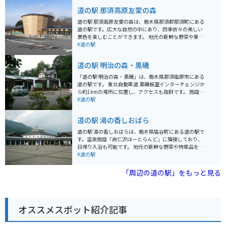
道の駅 那須高原友愛の森
道の駅 那須高原友愛の森は、栃木県那須郡那須町にある
道の駅です。広大な自然の中にあり、四季折々の美しい
景色を楽しむことができます。 地元の新鮮な野菜や果物
をはじめ、お土産や特産品を販売するショップや、レス
#道の駅
トランもあります。特に、牛乳やヨーグルトなどの乳製
品は、濃厚な味わいで人気があります。 バイクで訪れる
道の駅 明治の森・黒磯
場合、駐車場も広く、休憩場所としても最適です。周辺
には、那須高原の観光スポットがたくさんあるので、ツ
「道の駅 明治の森・黒磯」は、栃木県那須塩原市にある
ーリングの拠点としてもおすすめです。 那須高原は、温
道の駅です。 東北自動車道 黒磯板室インターチェンジか
泉や遊園地、美術館など、見どころ満載のエリアです。
ら約1kmの場所に位置し、アクセスも抜群です。 施設内
道の駅 那須高原友愛の森で、情報収集をしてから、観光
には、地元の新鮮な野菜や果物を販売する農産物直売所
#道の駅
に出かけるのも良いでしょう。
や、お土産コーナー、レストランなどがあります。 特に
人気なのは、地元産の牛乳を使用したソフトクリームで
道の駅 湯の香しおばら
す。 濃厚でコクのある味わいは、一度食べたら忘れられ
ない美味しさです。 また、道の駅に隣接して、明治時代
道の駅 湯の香しおばらは、栃木県塩谷町にある道の駅で
に開拓が始まった「明治の森・黒磯」が広がっていま
す。温泉施設「尚仁沢はーとらんど」に隣接しており、
す。 園内には、当時の面影を残すレンガ造りの建物や、
日帰り入浴も可能です。 地元の新鮮な野菜や特産品を販
美しい自然を楽しむことができる遊歩道などがあり、散
売する直売所、そばやうどんが味わえる食事処がありま
#道の駅
策に最適です。 バイクで訪れる場合、駐車場も広く、休
す。特に、地元産のそば粉を使った手打ちそばはおすす
憩場所としても最適です。 周辺には、温泉やキャンプ場
めです。 バイクで訪れる場合、駐車場も広々としていま
「周辺の道の駅」をもっと見る
など、観光スポットも充実しており、ツーリングの拠点
すので安心です。周辺には、尚仁沢湧水や鶏頂山など自
としてもおすすめです。 道の駅 明治の森・黒磯は、地元
然豊かな観光スポットも点在しており、ツーリングの拠
の特産品や自然を満喫できる道の駅です。 ぜひ一度訪れ
点としても最適です。 塩谷町は、高原野菜やきのこが特
てみてください。
産です。道の駅でも購入できますので、お土産にいかが
オススメスポット紹介記事
でしょうか。