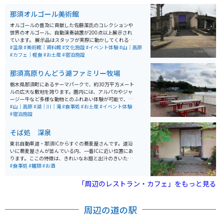
を完備しています。
那須オルゴール美術館
オルゴールの普及に貢献した佐藤潔氏のコレクションや
世界のオルゴール、自動演奏装置が200点以上展示され
ています。 展示品はスタッフが実際に動かしてくれるの
で、音色と解説を楽しむことができます。 ショップでお
#温泉
#美術館｜資料館
#文化施設
#イベント体験
#山｜高原
土産を購入したり、自作オルゴール教室やキットも販売
#カフェ｜軽食
#お土産
#宿泊施設
されいるので、オリジナルオルゴールを作れます。 入場
料は大人1,100円です。
那須高原りんどう湖ファミリー牧場
栃木県那須町にあるテーマパークで、約30万平方メート
ルの広大な敷地を誇ります。園内には、アルパカやジャ
ージー牛など多様な動物とのふれあい体験が可能で、エ
サやりや乗馬、乳搾り体験などが人気です。また、湖上
#山｜高原
#湖｜川｜滝
#食事処
#お土産
#イベント体験
を滑空するジップライン「KAKKU」や観覧車「らんらん
#宿泊施設
車」など、20種類以上のアトラクションが揃い、家族連
れやグループで楽しめます。さらに、手作り体験やグラ
そば処 深泉
ンピング施設も充実しており、四季折々の自然を満喫で
きるスポットとして親しまれています。
東北自動車道・那須ICからすぐの蕎麦屋さんです。道沿
いに蕎麦屋さんが並んでいる内、一番ICに近い位置にあ
ります。ここの特徴は、きれいなお庭と出汁のきいた汁
が上品な味の蕎麦が堪能できます。 メニューはあまり多
#食事処
#麺類
#お酒
くなく、蕎麦と天ぷらがメインですが、昼時はお客さん
が途切れることなく入ってきて、なかなかの人気です。
「周辺のレストラン・カフェ」をもっと見る
周辺の道の駅