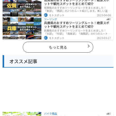
ットや観光スポットをまとめて紹介
佐賀県のおすすめツーリングルートをまとめました！
「東部」「西部」の2つのルート紹介します。美しい温泉
地や古墳群、歴史ある城や神社仏閣など、バイクツーリ
モトスポット
2023-04-06
ングに適したスポットが多数存在し、様々な楽しみ方が
ツーリング
0
できます。バイクで佐賀県にツーリングに行く際は参考
兵庫県のおすすめツーリングルート！絶景スポ
にしてください。
ットや観光スポットをまとめて紹介
兵庫県のおすすめツーリングルートをまとめました！
「北部」「中部」「南東部」「南西部」の4つのルート紹
介します。自然豊かな山を堪能できる北部と中部、街中
モトスポット
2023-03-17
で海辺の南部と違った楽しみ方ができます。バイクで兵
庫県にツーリングに行く際は参考にしてください。
もっと見る
オススメ記事
バイク用品
0