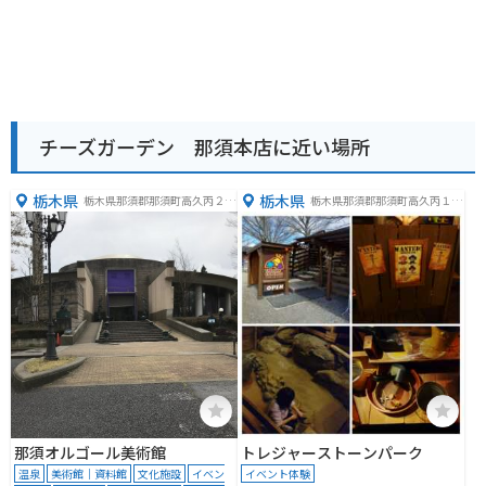
チーズガーデン 那須本店に近い場所
栃木県
栃木県
栃木県那須郡那須町高久丙２７
栃木県那須郡那須町高久丙１２
０
３
那須オルゴール美術館
トレジャーストーンパーク
温泉
美術館｜資料館
文化施設
イベン
イベント体験