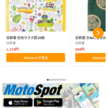
日昇堂 日光ラスク匠20枚
日昇堂 きぬにしき8
日昇堂
日昇堂
1,374円
864円
Amazonで見る
Amazo