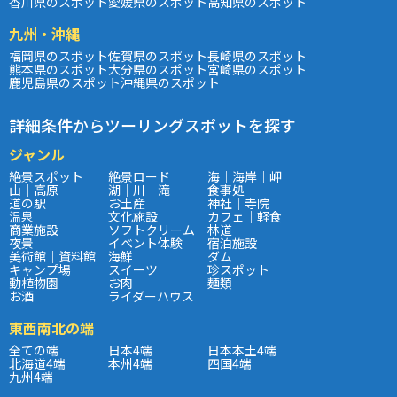
香川県のスポット
愛媛県のスポット
高知県のスポット
九州・沖縄
福岡県のスポット
佐賀県のスポット
長崎県のスポット
熊本県のスポット
大分県のスポット
宮崎県のスポット
鹿児島県のスポット
沖縄県のスポット
詳細条件からツーリングスポットを探す
ジャンル
絶景スポット
絶景ロード
海｜海岸｜岬
山｜高原
湖｜川｜滝
食事処
道の駅
お土産
神社｜寺院
温泉
文化施設
カフェ｜軽食
商業施設
ソフトクリーム
林道
夜景
イベント体験
宿泊施設
美術館｜資料館
海鮮
ダム
キャンプ場
スイーツ
珍スポット
動植物園
お肉
麺類
お酒
ライダーハウス
東西南北の端
全ての端
日本4端
日本本土4端
北海道4端
本州4端
四国4端
九州4端