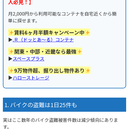
人必見！】
月2,000円から利用可能なコンテナを自宅近くから簡
単に探せます。
賃料6ヶ月半額キャンペーン中
▶︎
.Ｒ（ドッとあ〜る）コンテナ
関東・中部・近畿なら最強
▶︎
スペースプラス
9万物件超、掘り出し物件あり
▶︎
ハローストレージ
バイクの盗難は1日25件も
実はここ数年のバイク盗難被害件数は減少傾向にありま
す。