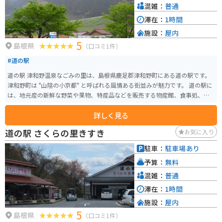
手してから、周辺の観光を楽しむのも良いでしょう。
混雑：
普通
滞在：
1時間
施設：
屋内
5
島根県
（口コミ1件）
#道の駅
道の駅 津和野温泉なごみの里は、島根県鹿足郡津和野町にある道の駅です。
津和野町は "山陰の小京都" と呼ばれる風情ある街並みが魅力です。 道の駅に
は、地元産の新鮮な野菜や果物、特産品などを販売する物産館、食事処、温
泉施設があります。物産館では、津和野の銘菓 "源氏巻" や、山菜の漬物など
詳しく見る
が人気です。食事処では、地元産の食材を使った郷土料理や、名物のうずめ
飯などが味わえます。温泉施設は、アルカリ性単純温泉で、神経痛や筋肉痛
道の駅 さくらの里きすき
お気に入り
などに効果があると言われています。 バイクで訪れる場合、道の駅には広々
とした駐車場があります。また、津和野町内には、太鼓谷稲成神社や殿町通
駐車：
駐車場あり
りなど、観光スポットも点在しているので、ツーリングの拠点としても最適
予算：
無料
です。
混雑：
普通
滞在：
1時間
施設：
屋内
5
島根県
（口コミ1件）