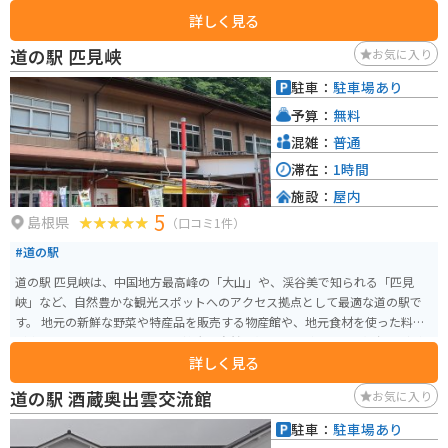
す。濃厚なミルクの風味と、フルーツの爽やかな酸味が絶妙な味わいです。
詳しく見る
しめます。特に、邑南町産のそば粉を使った手打ちそばはおすすめです。 バ
バイクで訪れる際は、道の駅の駐車場にバイク専用の駐輪スペースがありま
イクで訪れる場合、道の駅 本庄は広々とした駐車場があるので安心です。周
道の駅 匹見峡
お気に入り
す。また、周辺には、ワインディングロードが楽しめるスポットも多いた
辺には、雄大な自然の中を走る気持ちの良いワインディングロードが数多く
め、ツーリングの休憩場所としても最適です。
あります。ツーリングの休憩場所として、ぜひ立ち寄ってみてください。 道
駐車：
駐車場あり
の駅 本庄から車で約30分の場所には、「いづもまがたまの里 伝承館」があり
予算：
無料
ます。ここでは、古代の出雲文化に触れることができます。勾玉作り体験など
もできるので、家族連れにもおすすめです。
混雑：
普通
滞在：
1時間
施設：
屋内
5
島根県
（口コミ1件）
#道の駅
道の駅 匹見峡は、中国地方最高峰の「大山」や、渓谷美で知られる「匹見
峡」など、自然豊かな観光スポットへのアクセス拠点として最適な道の駅で
す。 地元の新鮮な野菜や特産品を販売する物産館や、地元食材を使った料理
が楽しめるレストラン、そして雄大な自然を望むことができる展望台などが
詳しく見る
あります。 匹見峡周辺はワインディングロードが続くので、ツーリングにも
おすすめです。 秋には美しい紅葉を楽しむことができ、ドライブやツーリン
道の駅 酒蔵奥出雲交流館
お気に入り
グに最適なシーズンです。 【おすすめポイント】 * 匹見峡の絶景 * 新鮮な地
元野菜 * ワインディングロード 【周辺情報】 * 匹見峡 * 立久恵峡 * 鬼面渓谷
駐車：
駐車場あり
* わさびの里匹見峡