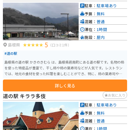
ワイン工場や温泉施設などもあり、観光拠点としてもおすすめです。
駐車：
駐車場あり
予算：
無料
混雑：
普通
滞在：
1時間
施設：
屋内
5
島根県
（口コミ1件）
#道の駅
島根県の道の駅 かきのきむら は、島根県邑南町にある道の駅です。名物の柿
を使った特産品が豊富で、干し柿や柿の葉寿司などが人気です。レストラン
では、地元の食材を使った料理を楽しむことができ、特に、柿の葉寿司や、
猪肉うどんがおすすめです。 バイクで訪れる場合、駐車場も広く、休憩場所
詳しく見る
としても最適です。道の駅周辺には、自然豊かな景色が広がっており、ツー
リングにも最適なエリアです。道の駅から少し足をのばせば、断魚渓や、香
道の駅 キララ多伎
お気に入り
木の森公園など、自然を満喫できる観光スポットもあります。秋には、紅葉も
楽しむことができます。 邑南町は、自然豊かな場所で、特産品としては、柿
駐車：
駐車場あり
の他に、ブルーベリーや、ワインなども有名です。道の駅 かきのきむら は、
予算：
無料
そんな邑南町の魅力を満喫できるスポットです。
混雑：
普通
滞在：
1時間