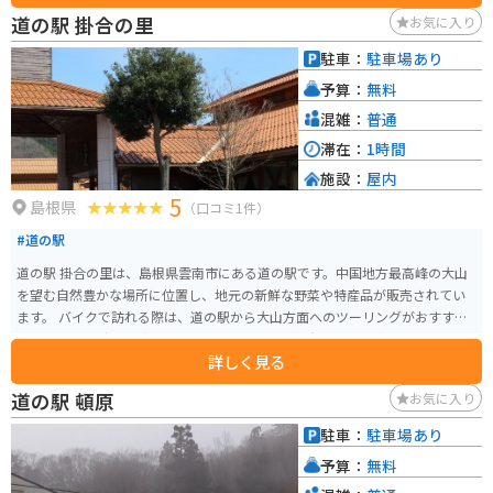
道の駅 掛合の里
お気に入り
駐車：
駐車場あり
予算：
無料
混雑：
普通
滞在：
1時間
施設：
屋内
5
島根県
（口コミ1件）
#道の駅
道の駅 掛合の里は、島根県雲南市にある道の駅です。中国地方最高峰の大山
を望む自然豊かな場所に位置し、地元の新鮮な野菜や特産品が販売されてい
ます。 バイクで訪れる際は、道の駅から大山方面へのツーリングがおすすめ
です。ワインディングロードを楽しみながら、雄大な景色を満喫できます。ま
詳しく見る
た、春には道の駅周辺で桜が咲き乱れ、お花見スポットとしても人気です。
地元の名産品としては、雲南そば、奥出雲和牛、仁多米などが挙げられま
道の駅 頓原
お気に入り
す。道の駅のレストランでは、これらの食材を使った料理を味わうことがで
きます。お土産には、地元産の地酒や和菓子などもおすすめです。
駐車：
駐車場あり
予算：
無料