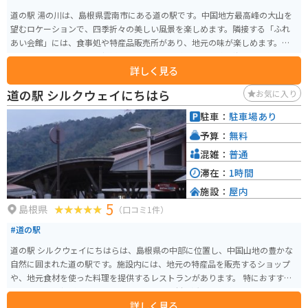
道の駅 湯の川は、島根県雲南市にある道の駅です。中国地方最高峰の大山を
望むロケーションで、四季折々の美しい風景を楽しめます。隣接する「ふれ
あい会館」には、食事処や特産品販売所があり、地元の味が楽しめます。特
におすすめは、地元産の新鮮な野菜を使った料理や、山陰の海の幸を使った
詳しく見る
料理です。 バイクで訪れる際は、道の駅に隣接する駐車場にバイク専用の駐
車スペースがあるので安心です。大山方面へのツーリングの拠点としても最
道の駅 シルクウェイにちはら
お気に入り
適な場所です。周辺には、三刀屋城跡や、鬼の舌震など、観光スポットも点在
しているので、バイクで巡ってみるのもおすすめです。道の駅では、地元産
駐車：
駐車場あり
の新鮮な野菜や果物が販売されているので、お土産にいかがでしょうか。特
予算：
無料
に、雲南産のぶどうは有名で、秋には直売所もオープンします。
混雑：
普通
滞在：
1時間
施設：
屋内
5
島根県
（口コミ1件）
#道の駅
道の駅 シルクウェイにちはらは、島根県の中部に位置し、中国山地の豊かな
自然に囲まれた道の駅です。施設内には、地元の特産品を販売するショップ
や、地元食材を使った料理を提供するレストランがあります。 特におすすめ
は、地元産の新鮮な野菜や果物です。旬の素材を活かした料理は、ここでし
詳しく見る
か味わえない絶品です。また、お土産には、地元で作られた手作りの工芸品