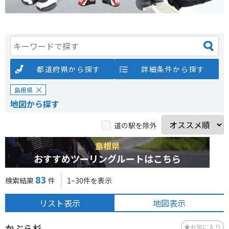
都道府県から探す
詳細条件から探す
島根県
地図から探す
道の駅を除外
島根県
おすすめツーリングルートはこちら
83
検索結果
件
1~30件を表示
リスト表示
地図表示
かぶら杉
お気に入り