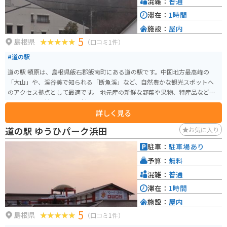
混雑：
普通
滞在：
1時間
施設：
屋内
5
島根県
（口コミ1件）
#道の駅
道の駅 頓原は、島根県飯石郡飯南町にある道の駅です。中国地方最高峰の
「大山」や、渓谷美で知られる「断魚渓」など、自然豊かな観光スポットへ
のアクセス拠点として最適です。 地元産の新鮮な野菜や果物、特産品などを
販売する物産館や、地元食材を使った料理が楽しめるレストランがありま
詳しく見る
す。おすすめは、地元産のそば粉を使った手打ちそばです。 バイクで訪れる
場合、道の駅には広い駐車場が完備されているので安心です。また、周辺に
道の駅 ゆうひパーク浜田
お気に入り
はワインディングロードも多いため、ツーリングの休憩場所としても最適で
す。 道の駅 頓原からほど近い場所にある「頓原ラムネ温泉」は、ラムネのよ
駐車：
駐車場あり
うにシュワシュワとした炭酸泉が特徴です。旅の疲れを癒やすのにぴったり
予算：
無料
です。
混雑：
普通
滞在：
1時間
施設：
屋内
5
島根県
（口コミ1件）