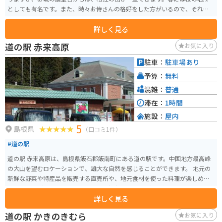
としても有名です。また、時々お侍さんの格好をした方がいるので、それも
楽しめます。
詳しく見る
道の駅 赤来高原
お気に入り
駐車：
駐車場あり
予算：
無料
混雑：
普通
滞在：
1時間
施設：
屋内
5
島根県
（口コミ1件）
#道の駅
道の駅 赤来高原は、島根県飯石郡飯南町にある道の駅です。中国地方最高峰
の大山を望むロケーションで、雄大な自然を感じることができます。 地元の
新鮮な野菜や特産品を販売する直売所や、地元食材を使った料理が楽しめる
レストランがあります。おすすめは、飯南町産のそば粉を使った手打ちそば
詳しく見る
です。 また、隣接する赤来高原牧場では、動物とのふれあいや、自家製ジェ
ラートを楽しむことができます。 バイクで訪れる際は、道の駅から眺める大
道の駅 かきのきむら
お気に入り
山の景色は格別です。駐車場も広く、休憩場所としても最適です。周辺には、