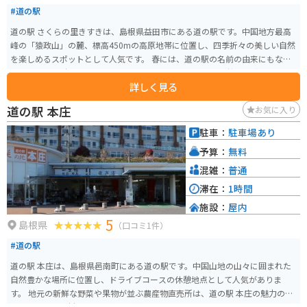
#道の駅
道の駅 さくらの里きすきは、島根県益田市にある道の駅です。中国地方最高
峰の「猿政山」の麓、標高450mの高原地帯に位置し、四季折々の美しい自然
を楽しめるスポットとして人気です。 春には、道の駅の名前の由来にもなっ
ている約1000本のソメイヨシノが咲き乱れ、あたり一面が桜色に染まりま
詳しく見る
す。桜の開花時期には「きすき桜まつり」も開催され、多くの人で賑わいま
す。また、道の駅の周辺には、ソメイヨシノ以外にも、ヤエザクラやシダレ
道の駅 本庄
お気に入り
ザクラなど、様々な種類の桜が植えられており、長い期間桜を楽しむことが
できます。 夏には、涼しい高原でキャンプを楽しむことができます。道の駅
駐車：
駐車場あり
の隣接地には、オートキャンプ場「ふれあいの里きすき」があり、テントサ
予算：
無料
イトやバンバンサイト、コテージなど、設備も充実しています。夜には満天の
星空を眺めることができ、都会では味わえない贅沢な時間を過ごすことがで
混雑：
普通
きます。 秋には、周辺の山々が赤や黄色に色づき、美しい紅葉を楽しむこと
滞在：
1時間
ができます。標高1,064mの猿政山からは、360度のパノラマビューを楽しむ
施設：
屋内
ことができ、天気の良い日には、日本海や大山を望むこともできます。山頂ま
5
では約2時間30分ほどで登ることができ、登山初心者の方にもおすすめです。
島根県
（口コミ1件）
冬には、一面の銀世界が広がります。積雪が多い地域のため、スキーやスノ
#道の駅
ーボードを楽しむこともできます。道の駅から車で約30分の場所には、「匹
見峡温泉やすらぎの湯」があり、雪景色を眺めながら温泉を楽しむことがで
道の駅 本庄は、島根県邑南町にある道の駅です。中国山地の山々に囲まれた
きます。 道の駅 さくらの里きすきは、レストランや売店も併設されており、
自然豊かな場所に位置し、ドライブコースの休憩地点として人気がありま
地元の食材を使用した料理や、特産品を購入することができます。おすすめ
す。 地元の新鮮な野菜や果物が並ぶ農産物直売所は、道の駅 本庄の魅力の一
は、益田市産の新鮮な野菜や果物を使用した「きすきソフトクリーム」で
つです。旬の食材を使った料理が楽しめるレストランもあり、地元の味が楽