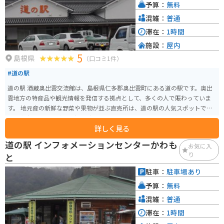
予算：
無料
混雑：
普通
滞在：
1時間
施設：
屋内
5
島根県
（口コミ1件）
#道の駅
道の駅 酒蔵奥出雲交流館は、島根県仁多郡奥出雲町にある道の駅です。奥出
雲地方の特産品や観光情報を発信する拠点として、多くの人で賑わっていま
す。 地元産の新鮮な野菜や果物が並ぶ直売所は、道の駅の人気スポットで
す。奥出雲そばなどのご当地グルメも味わえます。酒蔵という名前の通り、地
詳しく見る
酒の販売コーナーもあり、試飲もできます。運転をしない方は、ぜひ奥出雲
の地酒を味わってみてください。 バイクで訪れる場合、道の駅の駐車場は
道の駅 インフォメーションセンターかわも
お気に入
広々としているので、ゆったりと駐車できます。春には桜、秋には紅葉と、
り
と
四季折々の景色を楽しめるのも魅力です。周辺には、斐伊川沿いの景観が美
しい「おろちループ」など、ツーリングにおすすめのスポットも点在してい
駐車：
駐車場あり
ます。道の駅で休憩を挟みながら、奥出雲の自然を満喫するツーリングはい
予算：
無料
かがでしょうか。
混雑：
普通
滞在：
1時間