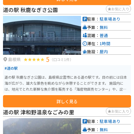
やお菓子なども人気です。 バイクで訪れる場合、道の駅には広々とした駐車
道の駅 秋鹿なぎさ公園
お気に入り
場が完備されているので安心です。中国山地のワインディングロードは、景
色も良くツーリングに最適です。道の駅 シルクウェイにちはらを拠点に、周
駐車：
駐車場あり
辺の観光スポットを巡るのもおすすめです。
予算：
無料
混雑：
普通
滞在：
1時間
施設：
屋内
5
島根県
（口コミ1件）
#道の駅
道の駅 秋鹿なぎさ公園は、島根県出雲市にある道の駅です。目の前には日本
海が広がり、雄大な景色を眺めながら休憩することができます。 施設内に
は、地元でとれた新鮮な魚介類を販売する「海産物直売センター」や、出雲
そばなどの郷土料理を提供するレストランがあります。 また、隣接する秋鹿
詳しく見る
なぎさ公園には、遊具広場や芝生広場、多目的広場などがあり、家族連れで
楽しむことができます。夏季には海水浴場もオープンし、多くの人で賑わい
道の駅 津和野温泉なごみの里
お気に入り
ます。 バイクで訪れる場合、道の駅には広い駐車場が完備されているので安
心です。日本海沿いを走る爽快なツーリングの休憩地点として最適です。 周
駐車：
駐車場あり
辺には、日御碕灯台や出雲大社などの観光スポットも点在しており、観光の
予算：
無料
拠点としても便利です。道の駅で地元の特産品を購入したり、観光情報を入