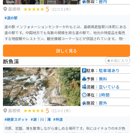
施設：
屋内
5
島根県
（口コミ1件）
#道の駅
道の駅 インフォメーションセンターかわもとは、島根県邑智郡川本町にある
道の駅です。中国地方でも有数の規模を誇る道の駅で、地元の特産品を販売
する物産館やレストラン、観光情報コーナーなどが併設されています。 物産
館では、新鮮な野菜や果物、地元産の meats や乳製品、地酒などが販売され
詳しく見る
ています。レストランでは、地元産の食材を使った料理を楽しむことができ
ます。観光情報コーナーでは、川本町の観光スポットやイベント情報などを
断魚渓
お気に入り
得ることができます。 バイクに乗っている方は、道の駅 インフォメーション
センターかわもとで休憩をとったり、地元の食材を購入したりするのに最適
駐車：
駐車場あり
な場所です。道の駅周辺には、美しい自然が広がっており、ツーリングにも
予算：
無料
最適です。 川本町は、島根県のほぼ中央に位置し、東西に長く、町の面積の
約8割を山林が占める自然豊かな町です。町内には、温泉やキャンプ場などの
混雑：
空いている
レジャー施設も充実しており、四季折々の自然を楽しむことができます。ま
滞在：
1時間
た、川本町は、神話の国・島根の中でも、特に多くの神楽が伝承されている
施設：
屋外
ことでも知られています。毎年10月には、町内各地で神楽が奉納される「石
5
見川本神楽めぐり」が開催されます。
島根県
（口コミ1件）
#絶景スポット
#湖｜川｜滝
#林道
河原、岩盤、滝を散策しながら楽しめる場所です。秋にはイチョウの木が色