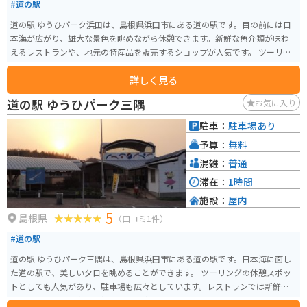
#道の駅
道の駅 ゆうひパーク浜田は、島根県浜田市にある道の駅です。目の前には日
本海が広がり、雄大な景色を眺めながら休憩できます。新鮮な魚介類が味わ
えるレストランや、地元の特産品を販売するショップが人気です。 ツーリン
グで訪れる際は、日本海を眺めながら走る国道9号線がおすすめです。道の駅
詳しく見る
にはバイクスタンドも設置されているので、安心して休憩できます。浜田市
周辺には、美しい海岸線が続くので、シーサイドツーリングを楽しむのも良
道の駅 ゆうひパーク三隅
お気に入り
いでしょう。 地元の名産品としては、新鮮な魚介類はもちろん、のどぐろを
使った加工品や、浜田市のブランド豚「どんちっち三元豚」を使ったハムや
駐車：
駐車場あり
ソーセージも人気です。道の駅で購入できるので、お土産にいかがでしょう
予算：
無料
か。
混雑：
普通
滞在：
1時間
施設：
屋内
5
島根県
（口コミ1件）
#道の駅
道の駅 ゆうひパーク三隅は、島根県浜田市にある道の駅です。日本海に面し
た道の駅で、美しい夕日を眺めることができます。 ツーリングの休憩スポッ
トとしても人気があり、駐車場も広々としています。レストランでは新鮮な s
eafood を使った料理を楽しむことができます。特におすすめは、地元で獲れ