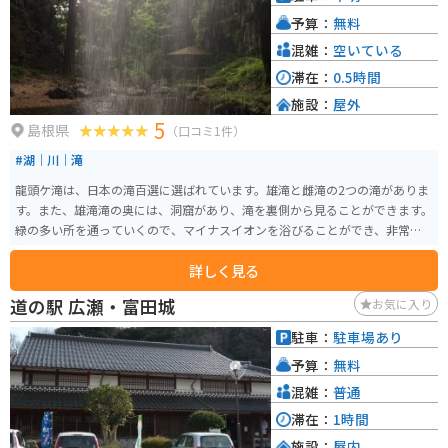
予算：
無料
混雑：
空いている
滞在：
0.5時間
施設：
屋外
5
島根県
（口コミ1件）
#湖｜川｜滝
龍頭ケ滝は、日本の滝百選に選ばれています。雄滝と雌滝の2つの滝がありま
す。また、雄滝滝の奥には、洞窟があり、滝を裏側から見ることができます。
緑の多い所を通っていくので、マイナスイオンを浴びることができ、非常に
癒やされるスポットです。
詳しく見る
道の駅 広瀬・富田城
お気に入り
駐車：
駐車場あり
予算：
無料
混雑：
普通
滞在：
1時間
施設：
屋内