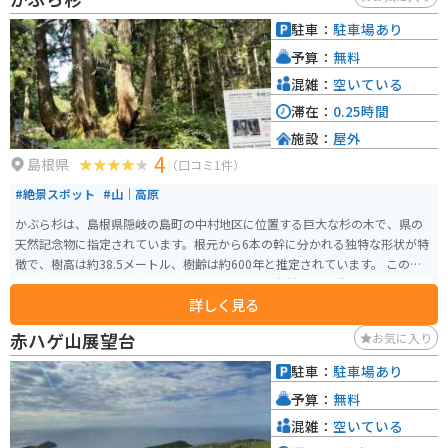
駐車：
駐車場あり
予算：
無料
混雑：
空いている
滞在：
0.25時間
施設：
屋外
4
島根県
（口コミ1件）
#絶景スポット
#山｜高原
かぶら杉は、島根県隠岐の島町の中村地区に位置する巨大な杉の木で、県の
天然記念物に指定されています。根元から6本の幹に分かれる独特な形状が特
徴で、樹高は約38.5メートル、樹齢は約600年と推定されています。 この木
の形態は約2万年前の氷河期を経たものとされ、自然の不思議さを感じさせま
詳しく見る
す。かぶら杉は隠岐三大スギの一つとしても知られ、地域住民にとっても親
しまれる存在です。杉の迫力とその歴史的な価値を感じながら、自然の偉大
赤ハゲ山展望台
お気に入り
さを体感できます。
駐車：
駐車場あり
予算：
無料
混雑：
空いている