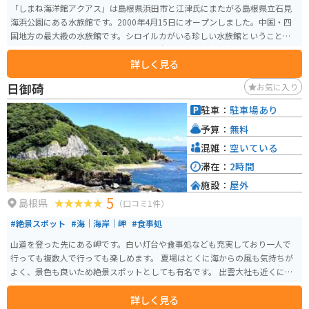
「しまね海洋館アクアス」は島根県浜田市と江津氏にまたがる島根県立石見
海浜公園にある水族館です。2000年4月15日にオープンしました。中国・四
国地方の最大級の水族館です。シロイルカがいる珍しい水族館ということで
有名です。シロイルカがいる水族館は日本で4つの水族館のみで、西日本で唯
詳しく見る
一シロイルカを見ることができるのがこの「しまね海洋館アクアス」です。
バブルリングで遊ぶシロイルカがいるのが非常に魅力的です。二輪専用の駐
日御碕
お気に入り
車場もあるのでバイクで訪れても安心の場所です。
駐車：
駐車場あり
予算：
無料
混雑：
空いている
滞在：
2時間
施設：
屋外
5
島根県
（口コミ1件）
#絶景スポット
#海｜海岸｜岬
#食事処
山道を登った先にある岬です。白い灯台や食事処なども充実しており一人で
行っても複数人で行っても楽しめます。 夏場はとくに海からの風も気持ちが
よく、景色も良いため絶景スポットとしても有名です。 出雲大社も近くにあ
るので、合わせて行くのがオススメです。
詳しく見る