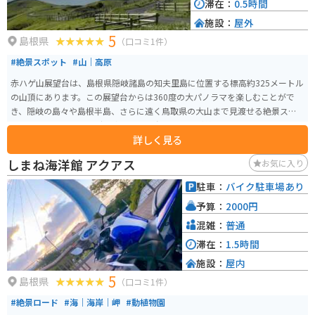
滞在：
0.5時間
施設：
屋外
5
島根県
（口コミ1件）
#絶景スポット
#山｜高原
赤ハゲ山展望台は、島根県隠岐諸島の知夫里島に位置する標高約325メートル
の山頂にあります。この展望台からは360度の大パノラマを楽しむことがで
き、隠岐の島々や島根半島、さらに遠く鳥取県の大山まで見渡せる絶景スポ
ットです。特に、カルデラ湾に浮かぶ島々の景色が美しく、晴れた日には日
詳しく見る
本海に広がる風景が一望できます。 展望台周辺には放牧された牛がのんびり
と草を食む姿も見られます。駐車場やトイレも整備されており、自然を満喫
しまね海洋館 アクアス
お気に入り
する観光地として人気があります。
駐車：
バイク駐車場あり
予算：
2000円
混雑：
普通
滞在：
1.5時間
施設：
屋内
5
島根県
（口コミ1件）
#絶景ロード
#海｜海岸｜岬
#動植物園