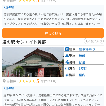
5
島根県
（口コミ1件）
#道の駅
島根県出雲市にある道の駅「大社ご縁広場」は、出雲大社から車で約5分の場
所にある、観光の拠点として最適な道の駅です。 地元の特産品を販売するシ
ョップやレストランがあり、食事やお土産選びに困ることはありません。出
雲そばなどの名物料理も楽しめます。隣接する「神門通り」には、おしゃれ
詳しく見る
なカフェや雑貨店が軒を連ねており、散策も楽しめます。 バイク駐車場は、
屋根付きのスペースが用意されているので、天候を気にせず観光できます。
道の駅 サンエイト美都
お気に入り
無料で利用できるので、ツーリングの休憩にも最適です。 出雲大社周辺は、
交通量が多く、駐車場を探すのに苦労することもあります。道の駅大社ご縁
駐車：
駐車場あり
広場は、無料で利用できる駐車場があるので、ここに車を停めて、出雲大社
予算：
無料
や周辺を観光するのがおすすめです。
混雑：
普通
滞在：
1時間
施設：
屋内
5
島根県
（口コミ1件）
#道の駅
道の駅 サンエイト美都は、島根県益田市にある道の駅です。国道9号線沿いに
位置し、中国地方最高峰の「大山」を望む絶景ポイントとしても人気です。
地元の新鮮な農産物が並ぶ直売所や、山海の幸を堪能できるレストランが併