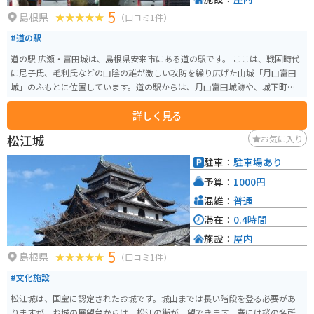
5
島根県
（口コミ1件）
#道の駅
道の駅 広瀬・富田城は、島根県安来市にある道の駅です。 ここは、戦国時代
に尼子氏、毛利氏などの山陰の雄が激しい攻防を繰り広げた山城「月山富田
城」のふもとに位置しています。道の駅からは、月山富田城跡や、城下町の
面影を残す武家屋敷などを見学することができます。 また、地元の特産品を
詳しく見る
販売する物産館もあり、新鮮な野菜や果物、山陰の海の幸などを購入するこ
とができます。レストランでは、地元産の食材を使った料理を楽しむことが
松江城
お気に入り
できます。 バイクで訪れる場合、道の駅の駐車場には、バイク専用の駐車ス
ペースが用意されています。また、周辺には、ワインディングロードも多い
駐車：
駐車場あり
ため、ツーリングの休憩場所としても最適です。 周辺には、清水寺や足立美
予算：
1000円
術館など、観光スポットも充実しています。
混雑：
普通
滞在：
0.4時間
施設：
屋内
5
島根県
（口コミ1件）
#文化施設
松江城は、国宝に認定されたお城です。城山までは長い階段を登る必要があ
りますが、お城の展望台からは、松江の街が一望できます。春には桜の名所