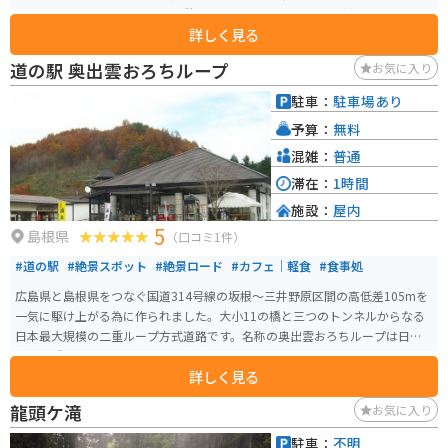
設されており、ドライブ中の休憩に最適です。特産品の「美都温泉たまご」
詳しく見る
は、濃厚な味わいでお土産にもおすすめです。 バイクで訪れる際は、道の駅
からほど近い「匹見峡」のワインディングロードもおすすめです。変化に富
道の駅 奥出雲おろちループ
お気に入り
んだコーナーが続き、ツーリングを楽しめます。道の駅には広い駐車場も完備
されているので安心です。
駐車：
駐車場あり
予算：
無料
混雑：
普通
滞在：
1時間
施設：
屋内
5
島根県
（口コミ1件）
#道の駅
#絶景スポット
#絶景ロード
#カフェ｜軽食
#食事処
広島県と島根県をつなぐ国道314号線の坂根～三井野原区間の高低差105mを
一気に駆け上がる為に作られました。大小11の橋と三つのトンネルからなる
日本最大規模の二重ループ方式道路です。名称の奥出雲おろちループは日本
神話の『ヤマタノオロチ』より名づけられました。
詳しく見る
龍頭ケ滝
お気に入り
駐車：
不明