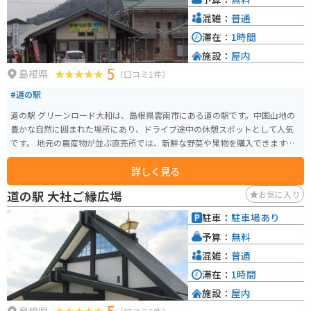
で、産直市には朝採れ野菜や地元の日本酒が豊富に並びます。2階のイートイ
ンスペースからはのどかな風景を眺めることができ、リフレッシュにぴった
混雑：
普通
りです。 近隣にはオオサンショウウオを観察できる「瑞穂ハンザケ自然館」
滞在：
1時間
や、ハーブの香りに癒やされる「香木の森公園」もあり、ここを起点に邑南
施設：
屋内
町の魅力を存分に楽しむことができます。
5
島根県
（口コミ1件）
#道の駅
道の駅 グリーンロード大和は、島根県雲南市にある道の駅です。中国山地の
豊かな自然に囲まれた場所にあり、ドライブ途中の休憩スポットとして人気
です。 地元の農産物が並ぶ直売所では、新鮮な野菜や果物を購入できます。
雲南市の特産品である「仁多米」や「大和しじみ」なども販売されているの
詳しく見る
で、お土産にもおすすめです。食堂では、地元食材を使った料理を味わえま
す。 バイクで訪れる場合、道の駅には広い駐車場が完備されているので安心
道の駅 大社ご縁広場
お気に入り
です。周辺には、ワインディングロードが続くため、ツーリングの拠点とし
ても最適です。道の駅から少し足を延ばせば、雄大な自然を感じられるスポ
駐車：
駐車場あり
ットがたくさんあります。例えば、断崖絶壁が続く「鬼の舌震」や、渓谷美
予算：
無料
が楽しめる「八ヶ岳」などがあります。これらの観光スポットを巡るのもお
すすめです。
混雑：
普通
滞在：
1時間
施設：
屋内