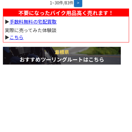
1~30件/83件
>
恵まれ、美味しい農産物がたくさん採れます。特におすすめは、ブランド米
の「仁多米」です。お土産に買って帰るのも良いですね。 バイクで訪れる場
不要になったバイク用品高く売れます！
合、道の駅には広い駐車場が完備されているので安心です。中国山地の山間
▶︎
手数料無料の宅配買取
部を走る国道187号線は、ワインディングロードが続き、ツーリングにも最適
なルートです。道の駅 むいかいち温泉で休憩しながら、自然豊かな景色を楽
実際に売ってみた体験談
しむのはいかがでしょうか。
▶︎
こちら
島根県
おすすめツーリングルートはこちら