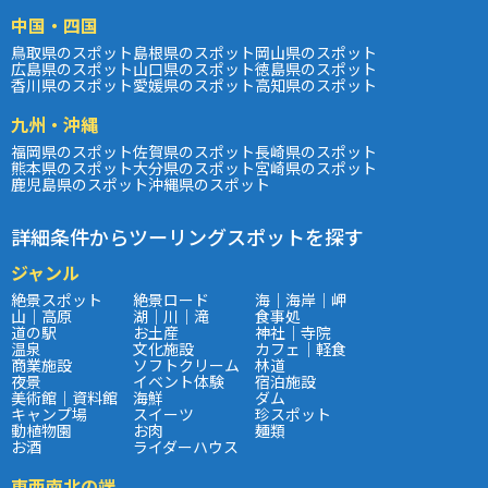
中国・四国
鳥取県のスポット
島根県のスポット
岡山県のスポット
広島県のスポット
山口県のスポット
徳島県のスポット
香川県のスポット
愛媛県のスポット
高知県のスポット
九州・沖縄
福岡県のスポット
佐賀県のスポット
長崎県のスポット
熊本県のスポット
大分県のスポット
宮崎県のスポット
鹿児島県のスポット
沖縄県のスポット
詳細条件からツーリングスポットを探す
ジャンル
絶景スポット
絶景ロード
海｜海岸｜岬
山｜高原
湖｜川｜滝
食事処
道の駅
お土産
神社｜寺院
温泉
文化施設
カフェ｜軽食
商業施設
ソフトクリーム
林道
夜景
イベント体験
宿泊施設
美術館｜資料館
海鮮
ダム
キャンプ場
スイーツ
珍スポット
動植物園
お肉
麺類
お酒
ライダーハウス
東西南北の端