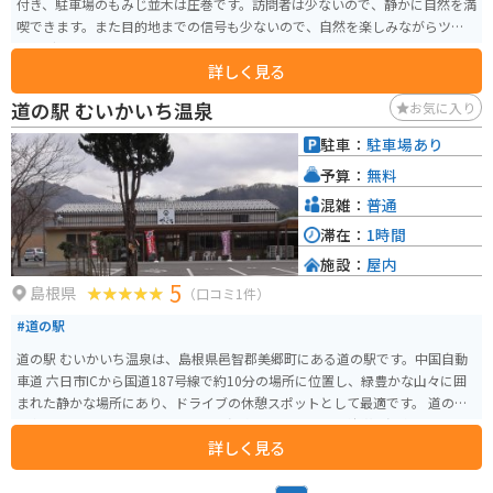
付き、駐車場のもみじ並木は圧巻です。訪問者は少ないので、静かに自然を満
喫できます。また目的地までの信号も少ないので、自然を楽しみながらツー
リングできるのも良いポイントです。
詳しく見る
道の駅 むいかいち温泉
お気に入り
駐車：
駐車場あり
予算：
無料
混雑：
普通
滞在：
1時間
施設：
屋内
5
島根県
（口コミ1件）
#道の駅
道の駅 むいかいち温泉は、島根県邑智郡美郷町にある道の駅です。中国自動
車道 六日市ICから国道187号線で約10分の場所に位置し、緑豊かな山々に囲
まれた静かな場所にあり、ドライブの休憩スポットとして最適です。 道の駅
の名前にもなっている「むいかいち温泉」は、アルカリ性単純温泉で、肌に
詳しく見る
優しく「美肌の湯」として知られています。ドライブの疲れを癒すために、
ゆっくりと温泉に浸かるのはいかがでしょうか。 また、地元の新鮮な野菜や
特産品を販売する直売所も併設されています。美郷町は、良質な水と土壌に