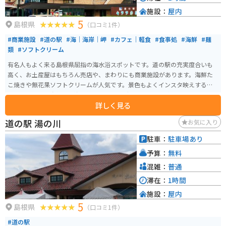
施設：
屋内
5
島根県
（口コミ1件）
#商業施設
#道の駅
#海｜海岸｜岬
#カフェ｜軽食
#食事処
#海鮮
#麺
類
#ソフトクリーム
有名人もよく来る島根県屈指の海水浴スポットです。道の駅の充実度合いも
高く、お土産屋はもちろん売店や、まわりにも商業施設があります。海鮮た
こ焼きや無花果ソフトクリームが人気です。景色もよくインスタ映えするス
ポットもあり、島根県の海岸線をツーリングするならぜひ寄りたいスポット
詳しく見る
です。
道の駅 湯の川
お気に入り
駐車：
駐車場あり
予算：
無料
混雑：
普通
滞在：
1時間
施設：
屋内
5
島根県
（口コミ1件）
#道の駅