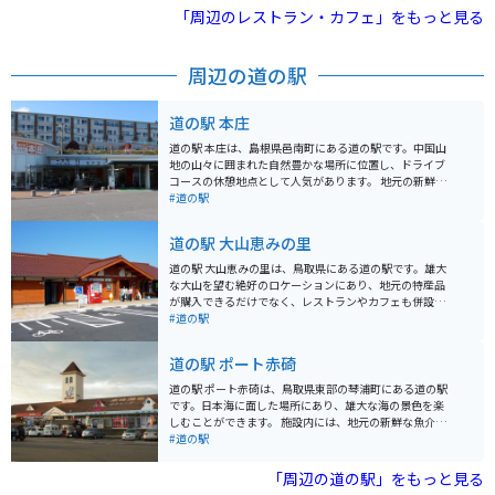
あり、また景色は素晴らしいです。中国地方の最高峰大
「周辺のレストラン・カフェ」をもっと見る
山から隠岐島まで見渡せます。
周辺の道の駅
道の駅 本庄
道の駅 本庄は、島根県邑南町にある道の駅です。中国山
地の山々に囲まれた自然豊かな場所に位置し、ドライブ
コースの休憩地点として人気があります。 地元の新鮮な
野菜や果物が並ぶ農産物直売所は、道の駅 本庄の魅力の
#道の駅
一つです。旬の食材を使った料理が楽しめるレストラン
もあり、地元の味が楽しめます。特に、邑南町産のそば
道の駅 大山恵みの里
粉を使った手打ちそばはおすすめです。 バイクで訪れる
場合、道の駅 本庄は広々とした駐車場があるので安心で
道の駅 大山恵みの里は、鳥取県にある道の駅です。雄大
す。周辺には、雄大な自然の中を走る気持ちの良いワイ
な大山を望む絶好のロケーションにあり、地元の特産品
ンディングロードが数多くあります。ツーリングの休憩
が購入できるだけでなく、レストランやカフェも併設さ
場所として、ぜひ立ち寄ってみてください。 道の駅 本庄
れています。 大山は中国地方の最高峰で、登山やハイキ
#道の駅
から車で約30分の場所には、「いづもまがたまの里 伝承
ングのメッカとして知られています。道の駅 大山恵みの
館」があります。ここでは、古代の出雲文化に触れるこ
里は、これらのアクティビティの拠点としても最適で
道の駅 ポート赤碕
とができます。勾玉作り体験などもできるので、家族連
す。バイクで訪れる場合、道の駅には広い駐車場が完備
れにもおすすめです。
されているので安心です。大山周辺はワインディングロ
道の駅 ポート赤碕は、鳥取県東部の琴浦町にある道の駅
ードも多いため、ツーリングにもおすすめです。 地元の
です。日本海に面した場所にあり、雄大な海の景色を楽
名産品としては、大山乳業の白バラ牛乳を使ったソフト
しむことができます。 施設内には、地元の新鮮な魚介類
クリームやチーズ、大山そばなどが人気です。道の駅で
や農産物を販売する市場や、地元の食材を使った料理を
#道の駅
購入できるほか、併設のレストランでも味わうことがで
提供するレストランがあります。特に、紅ズワイガニや
きます。また、大山周辺は温泉地としても知られてお
白イカなどの新鮮な seafood は人気です。 バイクで訪れ
「周辺の道の駅」をもっと見る
り、道の駅から少し足を延ばせば、日帰り入浴可能な温
る場合、道の駅には広い駐車場が完備されているので安