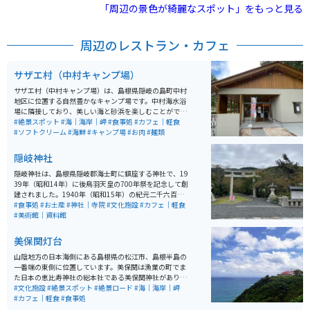
で、夏季には水没することが多いですが、冬季の海面低
「周辺の景色が綺麗なスポット」をもっと見る
下時には広大な棚が姿を現します。 特に夕日が映り込む
景色が美しく、SNSでは「日本のウユニ塩湖」として注
目されています。この場所は隠岐ユネスコ世界ジオパー
周辺のレストラン・カフェ
クの一部として認定され、観光客にとっても人気のスポ
ットとなっています。
サザエ村（中村キャンプ場）
サザエ村（中村キャンプ場）は、島根県隠岐の島町中村
地区に位置する自然豊かなキャンプ場です。中村海水浴
場に隣接しており、美しい海と砂浜を楽しむことができ
ます。キャンプ場には約50張のテントスペースがあり、
#絶景スポット
#海｜海岸｜岬
#食事処
#カフェ｜軽食
水道やトイレ、シャワーなどの設備が整っています。 名
#ソフトクリーム
#海鮮
#キャンプ場
#お肉
#麺類
物である「さざえ丼」を提供する食堂「サザエ村」も併
設され、地元の海産物を味わうことができます。また、
隠岐神社
海水浴や観光船での白島崎やよろい岩めぐりも楽しめる
ため、アウトドアを満喫するのに最適なスポットです。
隠岐神社は、島根県隠岐郡海士町に鎮座する神社で、19
隠岐の自然と食を同時に堪能できるため、観光客にも人
39年（昭和14年）に後鳥羽天皇の700年祭を記念して創
気があります。
建されました。1940年（昭和15年）の紀元二千六百年
記念事業の一環として建設が始まり、1943年には県社に
#食事処
#お土産
#神社｜寺院
#文化施設
#カフェ｜軽食
指定されています。 後鳥羽天皇を主祭神としており、学
#美術館｜資料館
業成就や芸術の神としても信仰されています。隠岐造り
と呼ばれる独自の建築様式の社殿が特徴で、約5.6万平方
美保関灯台
メートルの広大な境内には桜並木があり、春には美しい
花が咲き誇ります。毎年4月14日と10月14日に例大祭が
山陰地方の日本海側にある島根県の松江市、島根半島の
行われ、多くの参拝者が訪れる隠岐の代表的な神社で
一番端の東側に位置しています。美保関は漁業の町でま
す。
た日本の恵比寿神社の総本社である美保関神社がありま
す。美保関灯台は日本で一番古い灯台と呼ばれていま
#文化施設
#絶景スポット
#絶景ロード
#海｜海岸｜岬
す。灯台までの道は山道で、ツーリングをするには丁度
#カフェ｜軽食
#食事処
良いワインディングの道です。灯台には軽食の喫茶店も