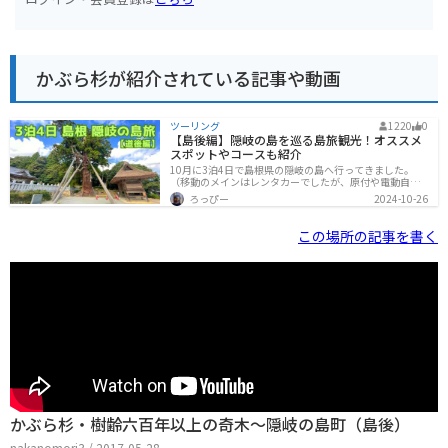
かぶら杉が紹介されている記事や動画
ツーリング
1220
0
【島後編】隠岐の島を巡る島旅観光！オススメ
スポットやコースも紹介
10月に3泊4日で島根県の隠岐の島へ行ってきました。
（移動のメインはレンタカーでしたが、原付や電動自転
車も借りて走ったので、一応ツーリングということで）
ろっぴー
2024-10-26
隠岐はどんな島なのか隠岐は、島根県北部にある4つの島
（島後島・中ノ島・西ノ島・知夫里島）のことです。一
番大きな島後島を島後（どうご）、中ノ島・西ノ島・知
この場所の記事を書く
夫里島を合わせて島前（どうぜん）と呼びます。島後に
のみ空港があるので、飛行機でも行けますが、島前は飛
行機がないので、船で渡ることになります。島前には、1
回300円で乗れる島前内船が1時間おきくらいに運行され
ているので、電車感覚で移動できます。島後で1泊2日の
コース
かぶら杉・樹齢六百年以上の奇木～隠岐の島町（島後）
nakanomori3 / 2017-05-28