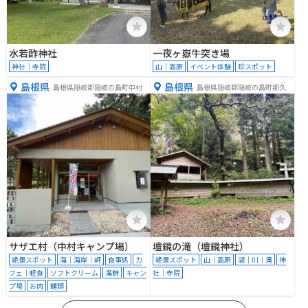
水若酢神社
一夜ヶ嶽牛突き場
神社｜寺院
山｜高原
イベント体験
珍スポット
島根県
島根県
島根県隠岐郡隠岐の島町中村
島根県隠岐郡隠岐の島町那久
サザエ村（中村キャンプ場）
壇鏡の滝（壇鏡神社）
絶景スポット
海｜海岸｜岬
食事処
カ
絶景スポット
山｜高原
湖｜川｜滝
神
フェ｜軽食
ソフトクリーム
海鮮
キャン
社｜寺院
プ場
お肉
麺類