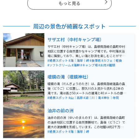
もっと見る
周辺の景色が綺麗なスポット
サザエ村（中村キャンプ場）
サザエ村（中村キャンプ場）は、島根県隠岐の島町中村
地区に位置する自然豊かなキャンプ場です。中村海水浴
場に隣接しており、美しい海と砂浜を楽しむことができ
ます。キャンプ場には約50張のテントスペースがあり、
#絶景スポット
#海｜海岸｜岬
#食事処
#カフェ｜軽食
水道やトイレ、シャワーなどの設備が整っています。 名
#ソフトクリーム
#海鮮
#キャンプ場
#お肉
#麺類
物である「さざえ丼」を提供する食堂「サザエ村」も併
設され、地元の海産物を味わうことができます。また、
壇鏡の滝（壇鏡神社）
海水浴や観光船での白島崎やよろい岩めぐりも楽しめる
ため、アウトドアを満喫するのに最適なスポットです。
壇鏡の滝（だんぎょうのたき）は、島根県隠岐諸島の島
隠岐の自然と食を同時に堪能できるため、観光客にも人
後（どうご）に位置し、那久川の上流から流れる2本の
気があります。
滝です。滝は高さ50メートルの雄滝と40メートルの雌滝
から成り、それぞれの滝の間には壇鏡神社が鎮座してい
#絶景スポット
#山｜高原
#湖｜川｜滝
#神社｜寺院
ます。雄滝の背後には滝観音を祀る洞窟があり、「裏見
の滝」としても知られています。 「日本の滝百選」にも
油井の前の洲
選ばれています。また、湧き水は「名水百選」に選定さ
れ、生活用水や農業にも利用されています。毎年9月1日
油井の前の洲（ゆいのまえのす）は、島根県隠岐の島町
には八朔祭が行われ、地域の伝統文化とも深く結びつい
の油井地区に位置する自然景勝地で、島後（どうご）で
ています。隠岐の自然美と信仰が融合するこのスポット
最大の波食棚を形成しています。この地層は約2千万年前
は、スピリチュアルな場所としても人気があります。
に日本海が湖だった時代にできたもので、特殊な地質が
#絶景スポット
#海｜海岸｜岬
特徴です。波食棚は広さ約170メートル×220メートル