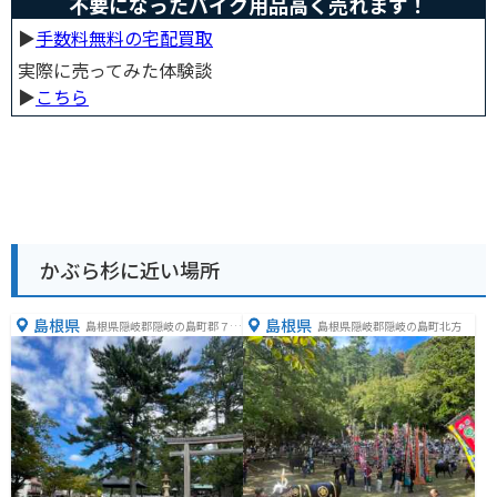
不要になったバイク用品高く売れます！
▶︎
手数料無料の宅配買取
実際に売ってみた体験談
▶︎
こちら
かぶら杉に近い場所
島根県
島根県
島根県隠岐郡隠岐の島町郡７２
島根県隠岐郡隠岐の島町北方
３