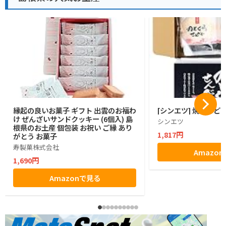
縁起の良いお菓子 ギフト 出雲のお福わ
[シンエツ] 焼きのど
け ぜんざいサンドクッキー (6個入) 島
シンエツ
根県のお土産 個包装 お祝い ご縁 あり
1,817円
がとう お菓子
寿製菓株式会社
Amazo
1,690円
Amazonで見る