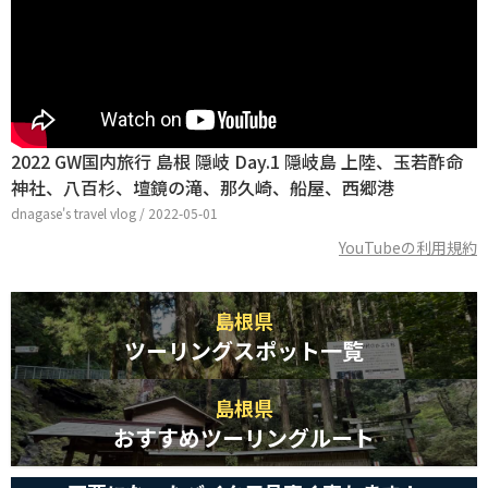
2022 GW国内旅行 島根 隠岐 Day.1 隠岐島 上陸、玉若酢命
神社、八百杉、壇鏡の滝、那久崎、船屋、西郷港
dnagase's travel vlog / 2022-05-01
YouTubeの利用規約
島根県
ツーリングスポット一覧
島根県
おすすめツーリングルート