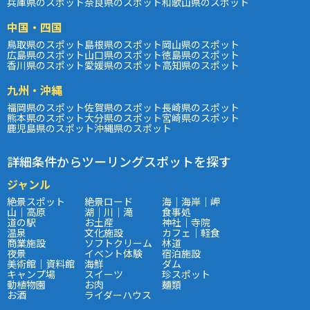
兵庫県のスポット
奈良県のスポット
和歌山県のスポット
中国・四国
鳥取県のスポット
島根県のスポット
岡山県のスポット
広島県のスポット
山口県のスポット
徳島県のスポット
香川県のスポット
愛媛県のスポット
高知県のスポット
九州・沖縄
福岡県のスポット
佐賀県のスポット
長崎県のスポット
熊本県のスポット
大分県のスポット
宮崎県のスポット
鹿児島県のスポット
沖縄県のスポット
詳細条件からツーリングスポットを探す
ジャンル
絶景スポット
絶景ロード
海｜海岸｜岬
山｜高原
湖｜川｜滝
食事処
道の駅
お土産
神社｜寺院
温泉
文化施設
カフェ｜軽食
商業施設
ソフトクリーム
林道
夜景
イベント体験
宿泊施設
美術館｜資料館
海鮮
ダム
キャンプ場
スイーツ
珍スポット
動植物園
お肉
麺類
お酒
ライダーハウス