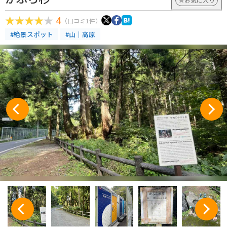
4
（口コミ1件）
#絶景スポット
#山｜高原