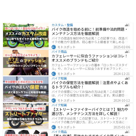
カスタム・整備
1
バイク改造を始める前に！前準備や法的問題・
メンテナンス方法を徹底解説
バイクの改造を検討中の方必見！この記事では、改造バ
イクの魅力や注意点、初心者から上級者まで楽しめる改
造方法を紹介しています。実は、改造で補償内容や保険
モトスポット
2025-02-06
料が変わる場合があるため、保険会社への確認は必須で
バイク用品
1
す。この記事を読めば、安全に配慮しつつ、カスタムバ
カフェレーサーに似合うファッションはコレ！
イクを楽しむコツがわかります。
オススメのブランドもご紹介
カフェレーサーファッションの基本「ロッカーズスタイ
ル」や、カフェレーサーに似合うおすすめブランド、定
番アイテムを詳しく紹介。個性を引き立てるコーデのコ
モトスポット
2024-12-21
ツや季節に合ったアイテム選び、愛車とのマッチング方
バイク知識
0
法も解説します。
バイクの保管方法を徹底解説｜注意点やよくあ
るトラブルも紹介！
バイクの保管についてお悩みの方は必見！この記事で
は、バイクの保管方法を詳しく解説します。実は適切に
保管しなければ、バイクの状態を悪化させる恐れがあり
モトスポット
2024-10-12
ます。記事を参考にすれば、バイクを状態良く長持ちさ
バイク知識
0
せることが可能です。
【ストリートファイターバイクとは？】魅力や
選び方、メンテナンス方法を詳しく解説！
バイク好きは必見！この記事では、ストリートファイタ
ーバイクの魅力や選び方、正しいメンテナンス方法につ
いて解説しています。実はストリートファイターバイク
モトスポット
2025-01-16
は、個性的なデザインと高い走行性能が魅力です。この
バイク用品
1
記事を読めば、ストリートファイターバイクの魅力がわ
【夏も快適】最強のおすすめバイク用インナー