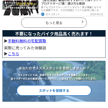
かります。
プロテクター17選！選び方も解説
夏でもプロテクターつけていますか？夏は薄着になりが
ちな季節ですが、その分怪我にリスクも非常に高くなり
ます。夏こそプロテクターをつけるようにしましょう。通
モトスポット
2024-06-22
気性や速乾性に優れたインナープロテクターであれば夏
場でも快適に使用できます。今回は快適なインナープロ
テクターをまとめて紹介します。
もっと見る
不要になったバイク用品高く売れます！
▶︎
手数料無料の宅配買取
実際に売ってみた体験談
▶︎
こちら
あなたのオススメスポットを登録しませんか？
モトスポットでは、皆様からオススメスポットを募集しています！
全ライダーのための最高なサービス作りに、ご協力よろしくお願いいたします。
スポットを登録する