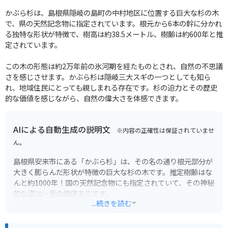
かぶら杉は、島根県隠岐の島町の中村地区に位置する巨大な杉の木
で、県の天然記念物に指定されています。根元から6本の幹に分かれ
る独特な形状が特徴で、樹高は約38.5メートル、樹齢は約600年と推
定されています。
この木の形態は約2万年前の氷河期を経たものとされ、自然の不思議
さを感じさせます。かぶら杉は隠岐三大スギの一つとしても知ら
れ、地域住民にとっても親しまれる存在です。杉の迫力とその歴史
的な価値を感じながら、自然の偉大さを体感できます。
AIによる自動生成の説明文
※内容の正確性は保証されていませ
ん。
島根県安来市にある「かぶら杉」は、その名の通り根元部分が
大きく膨らんだ形状が特徴の巨大な杉の木です。推定樹齢はな
んと約1000年！国の天然記念物にも指定されていて、その神秘
的な姿は一見の価値ありです。
...続きを読む
周囲は豊かな自然に囲まれており、ハイキングコースの途中に
位置しているので、自然を感じながら散策を楽しむことができ