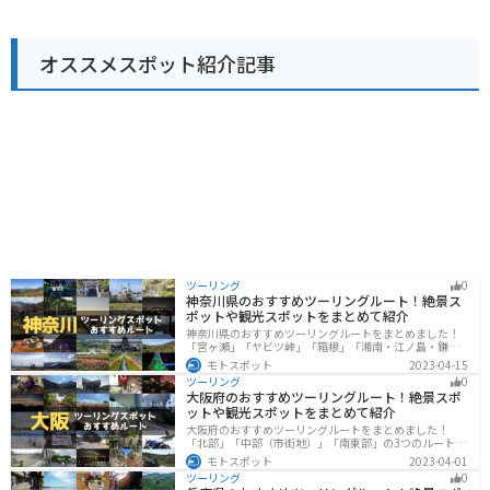
泉施設も数多くあります。
心です。また、休憩スペースも充実しており、ツーリン
グの途中に立ち寄るのに最適な場所と言えるでしょう。
周辺には、海岸線沿いを走る scenic なルートも多いの
オススメスポット紹介記事
で、バイクで touring を楽しむのもおすすめです。 道の
駅 ポート赤碕は、鳥取県の東部を観光する際の拠点とし
ても最適な場所です。周辺には、鳥取砂丘や浦富海岸な
ど、観光スポットも多数あります。
ツーリング
0
神奈川県のおすすめツーリングルート！絶景ス
ポットや観光スポットをまとめて紹介
神奈川県のおすすめツーリングルートをまとめました！
「宮ヶ瀬」「ヤビツ峠」「箱根」「湘南・江ノ島・鎌
倉」「三浦」「みなとみらい」の6つのルート紹介しま
モトスポット
2023-04-15
す。自然豊かなスポット、歴史ある観光名所、都市部で
ツーリング
0
楽しめるツーリングスポットまで多数あります。バイク
大阪府のおすすめツーリングルート！絶景スポ
で神奈川県にツーリングに行く際は参考にしてくださ
ットや観光スポットをまとめて紹介
い。
大阪府のおすすめツーリングルートをまとめました！
「北部」「中部（市街地）」「南東部」の3つのルート紹
介します。歴史と近代が融合した魅力的なエリアで様々
モトスポット
2023-04-01
な楽しみ方ができます。バイクで大阪府にツーリングに
ツーリング
0
行く際は参考にしてください。