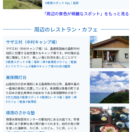
れたような垂直な断崖は、壮大な日本海の景観とともに
#絶景スポット
#山｜高原
迫力満点です。 摩天崖周辺は「国賀海岸」の一部として
国の名勝にも指定され、遊歩道が整備されているため、
「周辺の景色が綺麗なスポット」をもっと見る
散策やトレッキングを楽しむことができます。草原地帯
には放牧された牛や馬がのんびりと草を食む姿が見られ
ます。このエリアの遊歩道は「日本の遊歩百選」にも選
周辺のレストラン・カフェ
ばれており、海と自然の美しさを堪能できる観光スポッ
トです。
サザエ村（中村キャンプ場）
サザエ村（中村キャンプ場）は、島根県隠岐の島町中村
地区に位置する自然豊かなキャンプ場です。中村海水浴
場に隣接しており、美しい海と砂浜を楽しむことができ
ます。キャンプ場には約50張のテントスペースがあり、
#絶景スポット
#海｜海岸｜岬
#食事処
#カフェ｜軽食
水道やトイレ、シャワーなどの設備が整っています。 名
#ソフトクリーム
#海鮮
#キャンプ場
#お肉
#麺類
物である「さざえ丼」を提供する食堂「サザエ村」も併
設され、地元の海産物を味わうことができます。また、
美保関灯台
海水浴や観光船での白島崎やよろい岩めぐりも楽しめる
ため、アウトドアを満喫するのに最適なスポットです。
山陰地方の日本海側にある島根県の松江市、島根半島の
隠岐の自然と食を同時に堪能できるため、観光客にも人
一番端の東側に位置しています。美保関は漁業の町でま
気があります。
た日本の恵比寿神社の総本社である美保関神社がありま
す。美保関灯台は日本で一番古い灯台と呼ばれていま
#文化施設
#絶景スポット
#絶景ロード
#海｜海岸｜岬
す。灯台までの道は山道で、ツーリングをするには丁度
#カフェ｜軽食
#食事処
良いワインディングの道です。灯台には軽食の喫茶店も
あり、また景色は素晴らしいです。中国地方の最高峰大
境港のさかな塾
山から隠岐島まで見渡せます。
境港水産物直売センターの敷地内にあるお店です。市場
の横にあり新鮮な魚介類が食べられます。地元の魚介類
を使った海鮮丼、かに丼、いかどん、うに丼、いくら