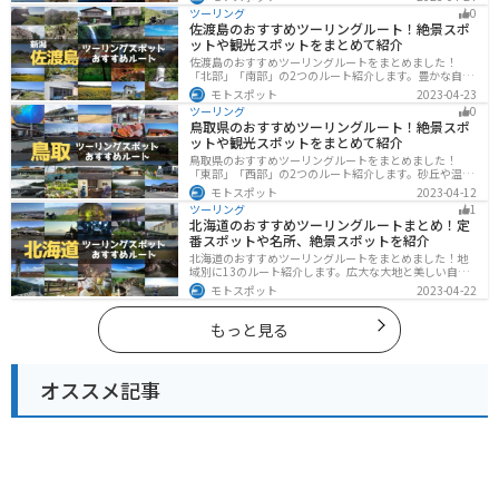
多数あります。バイクで淡路島にツーリングに行く際は
ツーリング
0
参考にしてください。
佐渡島のおすすめツーリングルート！絶景スポ
ットや観光スポットをまとめて紹介
佐渡島のおすすめツーリングルートをまとめました！
「北部」「南部」の2つのルート紹介します。豊かな自然
と歴史的なスポット、トキなどの貴重な動物を見られる
モトスポット
2023-04-23
スポットが多数あります。バイクで佐渡島にツーリング
ツーリング
0
に行く際は参考にしてください。
鳥取県のおすすめツーリングルート！絶景スポ
ットや観光スポットをまとめて紹介
鳥取県のおすすめツーリングルートをまとめました！
「東部」「西部」の2つのルート紹介します。砂丘や温泉
地、歴史ある城跡など魅力溢れるスポットが多数あるの
モトスポット
2023-04-12
で楽しめます。バイクで鳥取県にツーリングに行く際は
ツーリング
1
参考にしてください。
北海道のおすすめツーリングルートまとめ！定
番スポットや名所、絶景スポットを紹介
北海道のおすすめツーリングルートをまとめました！地
域別に13のルート紹介します。広大な大地と美しい自然
が広がり、四季折々の魅力を楽しめる観光スポットが数
モトスポット
2023-04-22
多くあります。バイクで北海道にツーリングに行く際は
参考にしてください。
もっと見る
オススメ記事