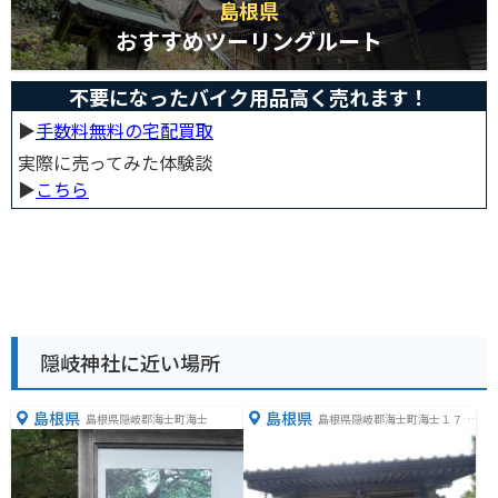
島根県
おすすめツーリングルート
不要になったバイク用品高く売れます！
▶︎
手数料無料の宅配買取
実際に売ってみた体験談
▶︎
こちら
隠岐神社に近い場所
島根県
島根県
島根県隠岐郡海士町海士
島根県隠岐郡海士町海士１７０
０−２