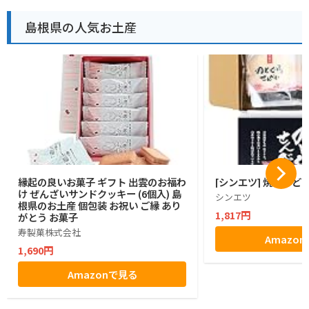
島根県の人気お土産
縁起の良いお菓子 ギフト 出雲のお福わ
[シンエツ] 焼きのど
け ぜんざいサンドクッキー (6個入) 島
シンエツ
根県のお土産 個包装 お祝い ご縁 あり
1,817円
がとう お菓子
寿製菓株式会社
Amazo
1,690円
Amazonで見る