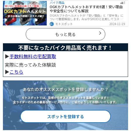
さ・機能性・デザイン性など様々なメリットがありま
バイク用品
3
す。この記事では、ジャケットの種類や選び方など初心
OGKカブトヘルメットおすすめ9選！安い理由
者が知っておくべきことをまとめました。
や安全性についても解説
OGKカブトのヘルメットが「安い理由」と「安全性」に
ついて徹底解説します。AraiやSHOEIと比較してコスパが
高く、信頼性も兼ね備えたOGKカブトのヘルメット。初
モトスポット
2024-11-19
心者ライダーからベテランまでおすすめのモデル9選と、
実際の口コミや評判、選び方も詳しく紹介します。
もっと見る
不要になったバイク用品高く売れます！
▶︎
手数料無料の宅配買取
実際に売ってみた体験談
▶︎
こちら
あなたのオススメスポットを登録しませんか？
モトスポットでは、皆様からオススメスポットを募集しています！
全ライダーのための最高なサービス作りに、ご協力よろしくお願いいたします。
スポットを登録する