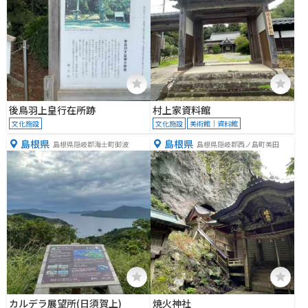
後鳥羽上皇行在所跡
村上家資料館
文化施設
文化施設
美術館｜資料館
島根県
島根県
島根県隠岐郡海士町御波
島根県隠岐郡西ノ島町美田
カルデラ展望所(日須賀上)
焼火神社