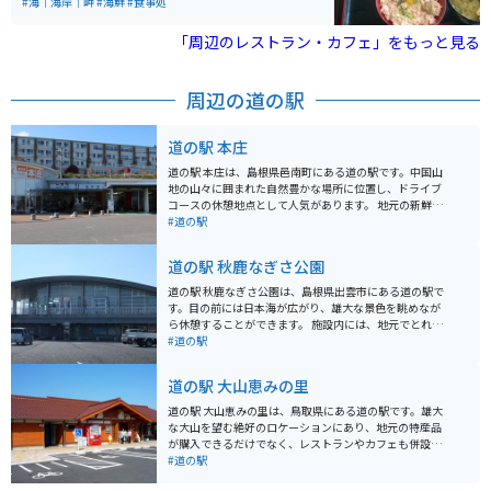
丼、まぐろ山かけ丼などがあります。9月から６月は紅ズ
#海｜海岸｜岬
#海鮮
#食事処
ワイガニ食べ放題45分も開催されます。 中海、宍道湖を
眺めながら向かうと良いです。北へ15分ほど走ると日本
「周辺のレストラン・カフェ」をもっと見る
海が見渡せる展望台もあります。
周辺の道の駅
道の駅 本庄
道の駅 本庄は、島根県邑南町にある道の駅です。中国山
地の山々に囲まれた自然豊かな場所に位置し、ドライブ
コースの休憩地点として人気があります。 地元の新鮮な
野菜や果物が並ぶ農産物直売所は、道の駅 本庄の魅力の
#道の駅
一つです。旬の食材を使った料理が楽しめるレストラン
もあり、地元の味が楽しめます。特に、邑南町産のそば
道の駅 秋鹿なぎさ公園
粉を使った手打ちそばはおすすめです。 バイクで訪れる
場合、道の駅 本庄は広々とした駐車場があるので安心で
道の駅 秋鹿なぎさ公園は、島根県出雲市にある道の駅で
す。周辺には、雄大な自然の中を走る気持ちの良いワイ
す。目の前には日本海が広がり、雄大な景色を眺めなが
ンディングロードが数多くあります。ツーリングの休憩
ら休憩することができます。 施設内には、地元でとれた
場所として、ぜひ立ち寄ってみてください。 道の駅 本庄
新鮮な魚介類を販売する「海産物直売センター」や、出
#道の駅
から車で約30分の場所には、「いづもまがたまの里 伝承
雲そばなどの郷土料理を提供するレストランがありま
館」があります。ここでは、古代の出雲文化に触れるこ
す。 また、隣接する秋鹿なぎさ公園には、遊具広場や芝
道の駅 大山恵みの里
とができます。勾玉作り体験などもできるので、家族連
生広場、多目的広場などがあり、家族連れで楽しむこと
れにもおすすめです。
ができます。夏季には海水浴場もオープンし、多くの人
道の駅 大山恵みの里は、鳥取県にある道の駅です。雄大
で賑わいます。 バイクで訪れる場合、道の駅には広い駐
な大山を望む絶好のロケーションにあり、地元の特産品
車場が完備されているので安心です。日本海沿いを走る
が購入できるだけでなく、レストランやカフェも併設さ
爽快なツーリングの休憩地点として最適です。 周辺に
れています。 大山は中国地方の最高峰で、登山やハイキ
#道の駅
は、日御碕灯台や出雲大社などの観光スポットも点在し
ングのメッカとして知られています。道の駅 大山恵みの
ており、観光の拠点としても便利です。道の駅で地元の