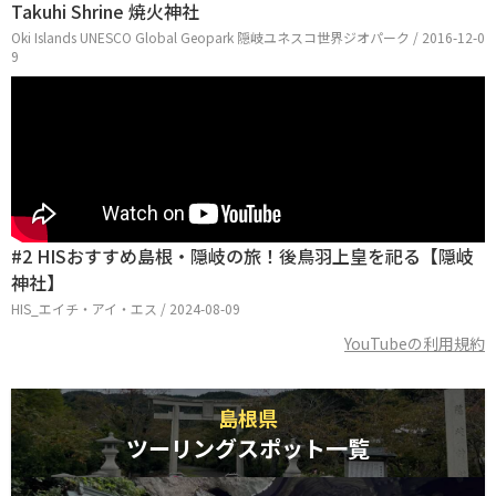
Takuhi Shrine 焼火神社
Oki Islands UNESCO Global Geopark 隠岐ユネスコ世界ジオパーク / 2016-12-0
9
#2 HISおすすめ島根・隠岐の旅！後鳥羽上皇を祀る【隠岐
神社】
HIS_エイチ・アイ・エス / 2024-08-09
YouTubeの利用規約
島根県
ツーリングスポット一覧