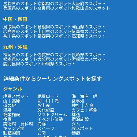
滋賀県のスポット
京都府のスポット
大阪府のスポット
兵庫県のスポット
奈良県のスポット
和歌山県のスポット
中国・四国
鳥取県のスポット
島根県のスポット
岡山県のスポット
広島県のスポット
山口県のスポット
徳島県のスポット
香川県のスポット
愛媛県のスポット
高知県のスポット
九州・沖縄
福岡県のスポット
佐賀県のスポット
長崎県のスポット
熊本県のスポット
大分県のスポット
宮崎県のスポット
鹿児島県のスポット
沖縄県のスポット
詳細条件からツーリングスポットを探す
ジャンル
絶景スポット
絶景ロード
海｜海岸｜岬
山｜高原
湖｜川｜滝
食事処
道の駅
お土産
神社｜寺院
温泉
文化施設
カフェ｜軽食
商業施設
ソフトクリーム
林道
夜景
イベント体験
宿泊施設
美術館｜資料館
海鮮
ダム
キャンプ場
スイーツ
珍スポット
動植物園
お肉
麺類