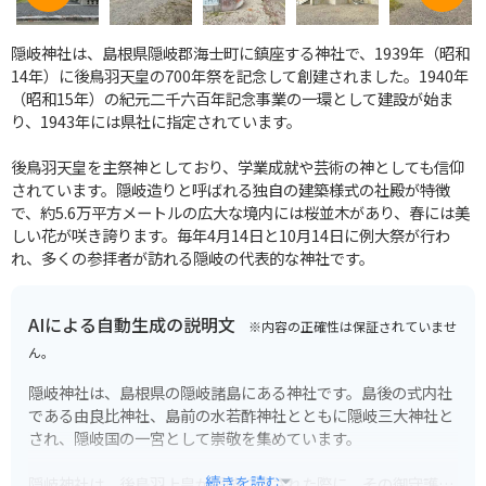
隠岐神社は、島根県隠岐郡海士町に鎮座する神社で、1939年（昭和
14年）に後鳥羽天皇の700年祭を記念して創建されました。1940年
（昭和15年）の紀元二千六百年記念事業の一環として建設が始ま
り、1943年には県社に指定されています。
後鳥羽天皇を主祭神としており、学業成就や芸術の神としても信仰
されています。隠岐造りと呼ばれる独自の建築様式の社殿が特徴
で、約5.6万平方メートルの広大な境内には桜並木があり、春には美
しい花が咲き誇ります。毎年4月14日と10月14日に例大祭が行わ
れ、多くの参拝者が訪れる隠岐の代表的な神社です。
AIによる自動生成の説明文
※内容の正確性は保証されていませ
ん。
隠岐神社は、島根県の隠岐諸島にある神社です。島後の式内社
である由良比神社、島前の水若酢神社とともに隠岐三大神社と
され、隠岐国の一宮として崇敬を集めています。
...続きを読む
隠岐神社は、後鳥羽上皇が隠岐に流された際に、その御守護神