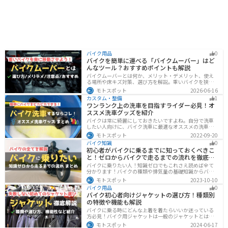
バイク用品
0
バイクを簡単に運べる「バイクムーバー」はど
んなツール？おすすめポイントも解説
バイクムーバーとは何か、メリット・デメリット、使え
る場所や床キズ対策、選び方を解説。重いバイクを狭い
ガレージで楽に移動したい方へ、ワールドウォークやFov
モトスポット
2026-06-16
nyなどおすすめ商品2選の特徴も紹介します。駐車時の切
カスタム・整備
1
り返しや転倒の不安を減らしたいライダー必見です。導
ワンランク上の洗車を目指すライダー必見！オ
入前の注意点もわかります。安全面まで確認。
ススメ洗車グッズを紹介
バイクは常に綺麗にしておきたいですよね。自分で洗車
したい人向けに、バイク洗車に最適なオススメの洗車グ
ッズを紹介します。汚れを落とすシャンプーからツヤを
モトスポット
2022-09-20
出すワックスまで全て紹介します。自分でバイク洗車を
バイク知識
0
しようと思っている方は参考にしてください。
初心者がバイクに乗るまでに知っておくべきこ
と！ゼロからバイクで走るまでの流れを徹底解
説
バイクに乗りたい人！知識ゼロでもこれさえ読めば全て
分かります！バイクの種類や排気量の基礎知識からバイ
クの選び方、免許の取り方、購入、納車、その後のバイ
モトスポット
2023-10-10
クライフまで全てサポートします！
バイク用品
0
バイク初心者向けジャケットの選び方！種類別
の特徴や機能も解説
バイクに乗る時にどんな上着を着たらいいか迷っている
方必見！バイク用ジャケットは一般のジャケットとは違
い、バイク専用に作られています。動きやすさ・快適
モトスポット
2024-06-17