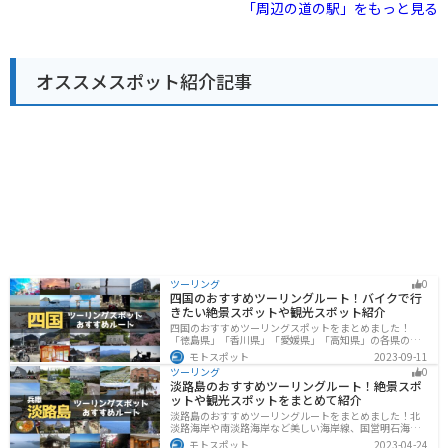
里は、これらのアクティビティの拠点としても最適で
「周辺の道の駅」をもっと見る
特産品を購入したり、観光情報を入手してから、周辺の
す。バイクで訪れる場合、道の駅には広い駐車場が完備
観光を楽しむのも良いでしょう。
されているので安心です。大山周辺はワインディングロ
ードも多いため、ツーリングにもおすすめです。 地元の
名産品としては、大山乳業の白バラ牛乳を使ったソフト
オススメスポット紹介記事
クリームやチーズ、大山そばなどが人気です。道の駅で
購入できるほか、併設のレストランでも味わうことがで
きます。また、大山周辺は温泉地としても知られてお
り、道の駅から少し足を延ばせば、日帰り入浴可能な温
泉施設も数多くあります。
ツーリング
0
四国のおすすめツーリングルート！バイクで行
きたい絶景スポットや観光スポット紹介
四国のおすすめツーリングスポットをまとめました！
「徳島県」「香川県」「愛媛県」「高知県」の各県の観
光地紹介します。自然豊かな山々や湖、温泉地が点在
モトスポット
2023-09-11
し、四季折々の景色を楽しめるスポットが多数ありま
ツーリング
0
す。バイクで四国にツーリングに行く際は参考にしてく
淡路島のおすすめツーリングルート！絶景スポ
ださい。
ットや観光スポットをまとめて紹介
淡路島のおすすめツーリングルートをまとめました！北
淡路海岸や南淡路海岸など美しい海岸線、国営明石海峡
公園や淡路夢舞台など、自然とアートが融合した施設も
モトスポット
2023-04-24