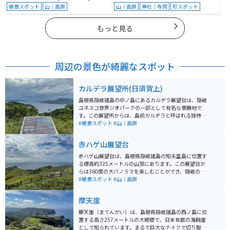
絶景スポット
山｜高原
山｜高原
神社｜寺院
珍スポット
もっと見る
周辺の景色が綺麗なスポット
カルデラ展望所(日須賀上)
島根県隠岐諸島の中ノ島にあるカルデラ展望台は、隠岐
ユネスコ世界ジオパークの一部として有名な景勝地で
す。この展望所からは、島前カルデラと呼ばれる独特な
地形を一望でき、島々を囲む内海や外輪山の美しい風景
#絶景スポット
#山｜高原
が広がります。 天候が良い日には、日本海の広がりと周
辺の島々を一望でき、絶景が楽しめます。また、周辺に
赤ハゲ山展望台
は風力発電所が点在しており、自然と共生する地域の姿
も見られます。アクセスも良く、展望所からは隠岐の豊
赤ハゲ山展望台は、島根県隠岐諸島の知夫里島に位置す
かな自然を満喫できるため、多くの観光客に人気のスポ
る標高約325メートルの山頂にあります。この展望台か
ットです。
らは360度の大パノラマを楽しむことができ、隠岐の
島々や島根半島、さらに遠く鳥取県の大山まで見渡せる
#絶景スポット
#山｜高原
絶景スポットです。特に、カルデラ湾に浮かぶ島々の景
色が美しく、晴れた日には日本海に広がる風景が一望で
摩天崖
きます。 展望台周辺には放牧された牛がのんびりと草を
食む姿も見られます。駐車場やトイレも整備されてお
摩天崖（まてんがい）は、島根県隠岐諸島の西ノ島に位
り、自然を満喫する観光地として人気があります。
置する高さ257メートルの大絶壁で、日本有数の海蝕崖
として知られています。まるで巨大なナイフで切り取ら