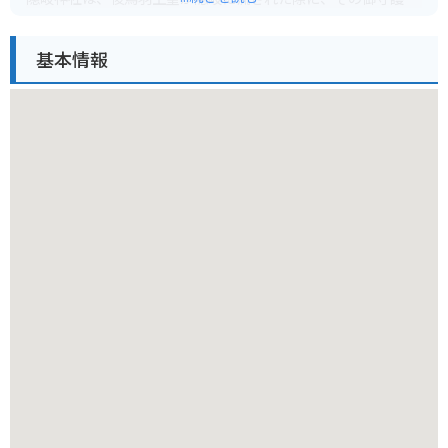
として創建されたと伝えられています。現在の社殿は江戸時代
後期の建築で、国の重要文化財に指定されています。
基本情報
神社の周辺は自然豊かな場所で、春には桜、秋には紅葉が美し
く、ハイキングコースもあります。
バイクで行く場合は、道が狭く曲がりくねった箇所もあるため
注意が必要です。また、風が強い日も多いので、しっかりと装
備を整えてから出発しましょう。
隠岐神社の例祭は毎年10月に行われ、多くの参拝客で賑わいま
す。隠岐そばや新鮮な海の幸など、地元の味が楽しめるのも魅
力です。