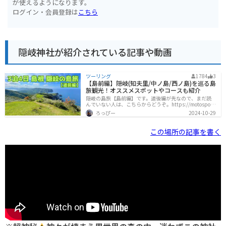
が使えるようになります。
ログイン・会員登録は
こちら
隠岐神社が紹介されている記事や動画
ツーリング
1784
3
【島前編】隠岐(知夫里/中ノ島/西ノ島)を巡る島
旅観光！オススメスポットやコースも紹介
隠岐の島旅【島前編】です。道後編が先なので、まだ読
んでいない人は、こちらからどうぞ。https://motospot.j
p/blog/5852/道後から島前へフェリーで移動2日目の17:
ろっぴー
2024-10-29
00に道後の西郷港からフェリーで移動します。一番南の
知夫里（ちぶり）島に宿を取っているので、フェリーを
乗り継いで、来居（くりい）港まで行きます。こんな感
この場所の記事を書く
じで移動できます。17:00 西郷港 発 高速船17:31 菱浦港
着17:39 菱浦港 発 島前内船17:57 来居港 着ろっぴー隠岐
には「高速船（レインボージェット）」「フェリー」
「島前内船