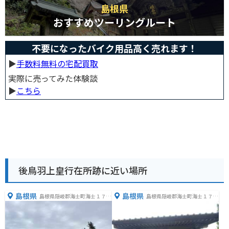
島根県
おすすめツーリングルート
不要になったバイク用品高く売れます！
▶︎
手数料無料の宅配買取
実際に売ってみた体験談
▶︎
こちら
後鳥羽上皇行在所跡に近い場所
島根県
島根県
島根県隠岐郡海士町海士１７８
島根県隠岐郡海士町海士１７０
４
０−２