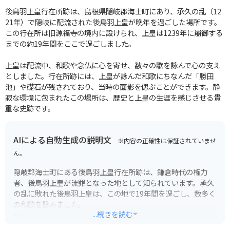
後鳥羽上皇行在所跡は、島根県隠岐郡海士町にあり、承久の乱（12
21年）で隠岐に配流された後鳥羽上皇が晩年を過ごした場所です。
この行在所は旧源福寺の境内に設けられ、上皇は1239年に崩御する
までの約19年間をここで過ごしました。
上皇は配流中、和歌や念仏に心を寄せ、数々の歌を詠んで心の支え
としました。行在所跡には、上皇が詠んだ和歌にちなんだ「勝田
池」や礎石が残されており、当時の面影を偲ぶことができます。静
寂な環境に包まれたこの場所は、歴史と上皇の生涯を感じさせる貴
重な史跡です。
AIによる自動生成の説明文
※内容の正確性は保証されていませ
ん。
隠岐郡海士町にある後鳥羽上皇行在所跡は、鎌倉時代の権力
者、後鳥羽上皇が流罪となった地として知られています。承久
の乱に敗れた後鳥羽上皇は、この地で19年間を過ごし、数多く
の和歌を詠みました。
...続きを読む
行在所跡は、かつて源福寺という大伽藍の寺院があった場所で