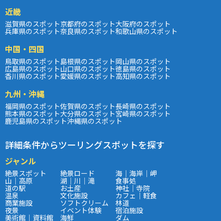
近畿
滋賀県のスポット
京都府のスポット
大阪府のスポット
兵庫県のスポット
奈良県のスポット
和歌山県のスポット
中国・四国
鳥取県のスポット
島根県のスポット
岡山県のスポット
広島県のスポット
山口県のスポット
徳島県のスポット
香川県のスポット
愛媛県のスポット
高知県のスポット
九州・沖縄
福岡県のスポット
佐賀県のスポット
長崎県のスポット
熊本県のスポット
大分県のスポット
宮崎県のスポット
鹿児島県のスポット
沖縄県のスポット
詳細条件からツーリングスポットを探す
ジャンル
絶景スポット
絶景ロード
海｜海岸｜岬
山｜高原
湖｜川｜滝
食事処
道の駅
お土産
神社｜寺院
温泉
文化施設
カフェ｜軽食
商業施設
ソフトクリーム
林道
夜景
イベント体験
宿泊施設
美術館｜資料館
海鮮
ダム