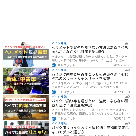
バイク知識
1
ヘルメットで髪型を崩さない方法はある？ぺち
ゃんこにならない対策を8つ紹介
ヘルメットで髪型が崩れるのって嫌ですよね。ライダー
誰しもが持つ悩み。原因は「蒸れ」と「圧迫による固
定」です。原因に対してしっかりと対策すればヘルメッ
モトスポット
2024-03-14
トを被っても髪型を崩さなくすることは可能です。今回
バイク知識
0
はその方法をまとめました。バイクに乗って髪型が崩れ
バイクは新車と中古車どっちを選ぶべき？それ
るのが気になるという人は、参考にしてください。
ぞれのメリット＆デメリットを解説
バイクを買おうとすると周りから言われるセリフ「新車
で買わないとどんなトラブルが起こるかわからない
ぞ！」「いやいや、どうせ転ぶんだから中古車で十分
モトスポット
2022-11-18
だ！」…いろんな意見があるから迷いますよね。でも新
バイク知識
0
車と中古車、どちらにも良い点と悪い点があるんです。
バイクで釣り竿を運びたい！違反にならない積
それぞれの特徴について解説します。
載方法は？注意点も解説
バイクで釣りに行きたいライダー必見！釣り竿の運び方
や積載時の注意点、違反にならないための法律上の制限
を解説。風の影響やバランス、安全面のポイントを押さ
モトスポット
2025-09-17
えつつ、おすすめのロッドケース・ロッドホルダー・コ
バイク用品
0
ンパクトロッドも紹介。ツーリング途中に気軽に釣りを
バイク用リュックおすすめ10選！高機能で疲れ
楽しみたい方にも最適な情報が満載
ないモデルと選び方