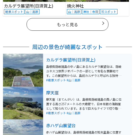
カルデラ展望所(日須賀上)
焼火神社
絶景スポット
山｜高原
山｜高原
神社｜寺院
珍スポット
もっと見る
周辺の景色が綺麗なスポット
カルデラ展望所(日須賀上)
島根県隠岐諸島の中ノ島にあるカルデラ展望台は、隠岐
ユネスコ世界ジオパークの一部として有名な景勝地で
す。この展望所からは、島前カルデラと呼ばれる独特な
地形を一望でき、島々を囲む内海や外輪山の美しい風景
#絶景スポット
#山｜高原
が広がります。 天候が良い日には、日本海の広がりと周
辺の島々を一望でき、絶景が楽しめます。また、周辺に
摩天崖
は風力発電所が点在しており、自然と共生する地域の姿
も見られます。アクセスも良く、展望所からは隠岐の豊
摩天崖（まてんがい）は、島根県隠岐諸島の西ノ島に位
かな自然を満喫できるため、多くの観光客に人気のスポ
置する高さ257メートルの大絶壁で、日本有数の海蝕崖
ットです。
として知られています。まるで巨大なナイフで切り取ら
れたような垂直な断崖は、壮大な日本海の景観とともに
#絶景スポット
#山｜高原
迫力満点です。 摩天崖周辺は「国賀海岸」の一部として
国の名勝にも指定され、遊歩道が整備されているため、
赤ハゲ山展望台
散策やトレッキングを楽しむことができます。草原地帯
には放牧された牛や馬がのんびりと草を食む姿が見られ
赤ハゲ山展望台は、島根県隠岐諸島の知夫里島に位置す