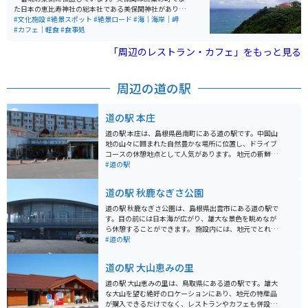
気があります。
た日本の恵比寿神社の総本社である美保関神社がありま
す。美保関灯台は日本で一番古い灯台と呼ばれていま
#文化施設
#絶景スポット
#絶景ロード
#海｜海岸｜岬
す。灯台までの道は山道で、ツーリングをするには丁度
#カフェ｜軽食
#食事処
良いワインディングの道です。灯台には軽食の喫茶店も
あり、また景色は素晴らしいです。中国地方の最高峰大
「周辺のレストラン・カフェ」をもっと見る
山から隠岐島まで見渡せます。
周辺の道の駅
道の駅 本庄
道の駅 本庄は、島根県邑南町にある道の駅です。中国山
地の山々に囲まれた自然豊かな場所に位置し、ドライブ
コースの休憩地点として人気があります。 地元の新鮮な
野菜や果物が並ぶ農産物直売所は、道の駅 本庄の魅力の
#道の駅
一つです。旬の食材を使った料理が楽しめるレストラン
もあり、地元の味が楽しめます。特に、邑南町産のそば
道の駅 秋鹿なぎさ公園
粉を使った手打ちそばはおすすめです。 バイクで訪れる
場合、道の駅 本庄は広々とした駐車場があるので安心で
道の駅 秋鹿なぎさ公園は、島根県出雲市にある道の駅で
す。周辺には、雄大な自然の中を走る気持ちの良いワイ
す。目の前には日本海が広がり、雄大な景色を眺めなが
ンディングロードが数多くあります。ツーリングの休憩
ら休憩することができます。 施設内には、地元でとれた
場所として、ぜひ立ち寄ってみてください。 道の駅 本庄
新鮮な魚介類を販売する「海産物直売センター」や、出
#道の駅
から車で約30分の場所には、「いづもまがたまの里 伝承
雲そばなどの郷土料理を提供するレストランがありま
館」があります。ここでは、古代の出雲文化に触れるこ
す。 また、隣接する秋鹿なぎさ公園には、遊具広場や芝
道の駅 大山恵みの里
とができます。勾玉作り体験などもできるので、家族連
生広場、多目的広場などがあり、家族連れで楽しむこと
れにもおすすめです。
ができます。夏季には海水浴場もオープンし、多くの人
道の駅 大山恵みの里は、鳥取県にある道の駅です。雄大
で賑わいます。 バイクで訪れる場合、道の駅には広い駐
な大山を望む絶好のロケーションにあり、地元の特産品
車場が完備されているので安心です。日本海沿いを走る
が購入できるだけでなく、レストランやカフェも併設さ