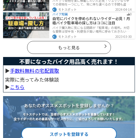
バイクで荷物を楽に積載したい人必見！リュックなら全
ての荷物を一つにして、常に持ち運べるので手間も盗ま
れる心配もありません。腰や肩の負担を軽減して通勤通
モトスポット
2024-04-14
学・ツーリングを快適にできるオススメリュックを紹介
バイク知識
0
します。
自宅にバイクを停められないライダー必見！月
極バイク駐車場の探し方はココに注目
バイク購入時に気になる問題が「駐車場」の場所。大切
な愛車は安全性・利便性が高い場所に停めておきたいで
すよね？ 当記事ではそんな駐車場選びについて解説して
モトスポット
2023-03-30
います。すでにバイクを持っていて、新しい駐車場を探
している人もぜひ参考にしてくださいね。
もっと見る
不要になったバイク用品高く売れます！
▶︎
手数料無料の宅配買取
実際に売ってみた体験談
▶︎
こちら
あなたのオススメスポットを登録しませんか？
モトスポットでは、皆様からオススメスポットを募集しています！
全ライダーのための最高なサービス作りに、ご協力よろしくお願いいたします。
スポットを登録する