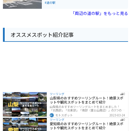
爽快なツーリングの休憩地点として最適です。 周辺に
れています。 大山は中国地方の最高峰で、登山やハイキ
#道の駅
は、日御碕灯台や出雲大社などの観光スポットも点在し
ングのメッカとして知られています。道の駅 大山恵みの
ており、観光の拠点としても便利です。道の駅で地元の
里は、これらのアクティビティの拠点としても最適で
「周辺の道の駅」をもっと見る
特産品を購入したり、観光情報を入手してから、周辺の
す。バイクで訪れる場合、道の駅には広い駐車場が完備
観光を楽しむのも良いでしょう。
されているので安心です。大山周辺はワインディングロ
ードも多いため、ツーリングにもおすすめです。 地元の
名産品としては、大山乳業の白バラ牛乳を使ったソフト
オススメスポット紹介記事
クリームやチーズ、大山そばなどが人気です。道の駅で
購入できるほか、併設のレストランでも味わうことがで
きます。また、大山周辺は温泉地としても知られてお
り、道の駅から少し足を延ばせば、日帰り入浴可能な温
泉施設も数多くあります。
ツーリング
0
山梨県のおすすめツーリングルート！絶景スポ
ットや観光スポットをまとめて紹介
山梨県のおすすめツーリングルートをまとめました！
「北西部」「北東部」「南部（富士山周辺）」の3つのル
ート紹介します。富士山を中心に自然豊かな景色や食事
モトスポット
2023-03-24
を楽しめるスポットが多数あります。バイクで山梨県に
ツーリング
0
ツーリングに行く際は参考にしてください。
愛知県のおすすめツーリングルート！絶景スポ
ットや観光スポットをまとめて紹介