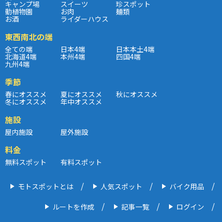
キャンプ場
スイーツ
珍スポット
動植物園
お肉
麺類
お酒
ライダーハウス
東西南北の端
全ての端
日本4端
日本本土4端
北海道4端
本州4端
四国4端
九州4端
季節
春にオススメ
夏にオススメ
秋にオススメ
冬にオススメ
年中オススメ
施設
屋内施設
屋外施設
料金
無料スポット
有料スポット
モトスポットとは
人気スポット
バイク用品
ルートを作成
記事一覧
ログイン