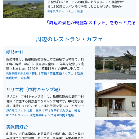
ます。このエリアの遊歩道は「日本の遊歩百選」にも選
る標高約325メートルの山頂にあります。この展望台か
ばれており、海と自然の美しさを堪能できる観光スポッ
らは360度の大パノラマを楽しむことができ、隠岐の
トです。
島々や島根半島、さらに遠く鳥取県の大山まで見渡せる
#絶景スポット
#山｜高原
絶景スポットです。特に、カルデラ湾に浮かぶ島々の景
色が美しく、晴れた日には日本海に広がる風景が一望で
「周辺の景色が綺麗なスポット」をもっと見る
きます。 展望台周辺には放牧された牛がのんびりと草を
食む姿も見られます。駐車場やトイレも整備されてお
り、自然を満喫する観光地として人気があります。
周辺のレストラン・カフェ
隠岐神社
隠岐神社は、島根県隠岐郡海士町に鎮座する神社で、19
39年（昭和14年）に後鳥羽天皇の700年祭を記念して創
建されました。1940年（昭和15年）の紀元二千六百年
記念事業の一環として建設が始まり、1943年には県社に
#食事処
#お土産
#神社｜寺院
#文化施設
#カフェ｜軽食
指定されています。 後鳥羽天皇を主祭神としており、学
#美術館｜資料館
業成就や芸術の神としても信仰されています。隠岐造り
と呼ばれる独自の建築様式の社殿が特徴で、約5.6万平方
サザエ村（中村キャンプ場）
メートルの広大な境内には桜並木があり、春には美しい
花が咲き誇ります。毎年4月14日と10月14日に例大祭が
サザエ村（中村キャンプ場）は、島根県隠岐の島町中村
行われ、多くの参拝者が訪れる隠岐の代表的な神社で
地区に位置する自然豊かなキャンプ場です。中村海水浴
す。
場に隣接しており、美しい海と砂浜を楽しむことができ
ます。キャンプ場には約50張のテントスペースがあり、
#絶景スポット
#海｜海岸｜岬
#食事処
#カフェ｜軽食
水道やトイレ、シャワーなどの設備が整っています。 名
#ソフトクリーム
#海鮮
#キャンプ場
#お肉
#麺類
物である「さざえ丼」を提供する食堂「サザエ村」も併
設され、地元の海産物を味わうことができます。また、
美保関灯台
海水浴や観光船での白島崎やよろい岩めぐりも楽しめる
ため、アウトドアを満喫するのに最適なスポットです。
山陰地方の日本海側にある島根県の松江市、島根半島の
隠岐の自然と食を同時に堪能できるため、観光客にも人
一番端の東側に位置しています。美保関は漁業の町でま