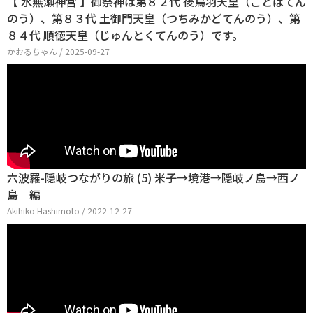
【 水無瀬神宮 】御祭神は第８２代 後鳥羽天皇（ごとばてん
のう）、第８３代 土御門天皇（つちみかどてんのう）、第
８４代 順徳天皇（じゅんとくてんのう）です。
かおるちゃん / 2025-09-27
六波羅-隠岐つながりの旅 (5) 米子→境港→隠岐ノ島→西ノ
島 編
Akihiko Hashimoto / 2022-12-27