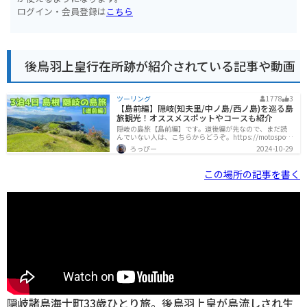
ログイン・会員登録は
こちら
後鳥羽上皇行在所跡が紹介されている記事や動画
ツーリング
1778
3
【島前編】隠岐(知夫里/中ノ島/西ノ島)を巡る島
旅観光！オススメスポットやコースも紹介
隠岐の島旅【島前編】です。道後編が先なので、まだ読
んでいない人は、こちらからどうぞ。https://motospot.j
p/blog/5852/道後から島前へフェリーで移動2日目の17:
ろっぴー
2024-10-29
00に道後の西郷港からフェリーで移動します。一番南の
知夫里（ちぶり）島に宿を取っているので、フェリーを
乗り継いで、来居（くりい）港まで行きます。こんな感
この場所の記事を書く
じで移動できます。17:00 西郷港 発 高速船17:31 菱浦港
着17:39 菱浦港 発 島前内船17:57 来居港 着ろっぴー隠岐
には「高速船（レインボージェット）」「フェリー」
「島前内船
隠岐諸島海士町33歳ひとり旅。後鳥羽上皇が島流しされ生