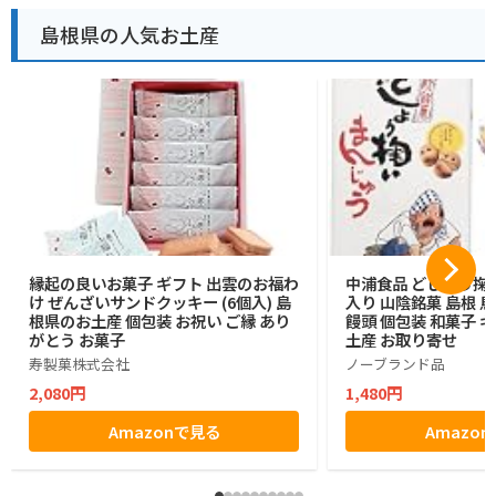
島根県の人気お土産
縁起の良いお菓子 ギフト 出雲のお福わ
中浦食品 どじょう掬
け ぜんざいサンドクッキー (6個入) 島
入り 山陰銘菓 島根 
根県のお土産 個包装 お祝い ご縁 あり
饅頭 個包装 和菓子 
がとう お菓子
土産 お取り寄せ
寿製菓株式会社
ノーブランド品
2,080円
1,480円
Amazonで見る
Amazo