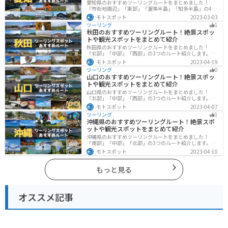
愛知県のおすすめツーリングルートをまとめました！
「市街地周辺」「東部」「渥美半島」「知多半島」の4つ
のルート紹介します。名古屋周辺の栄えたスポットから
モトスポット
2023-03-03
山、海、美術館なども多数あり、自然・歴史・文化を満
ツーリング
1
喫するツーリングができます。バイクで愛知県にツーリ
秋田のおすすめツーリングルート！絶景スポッ
ングに行く際は参考にしてください。
トや観光スポットをまとめて紹介
秋田県のおすすめツーリングルートをまとめました！
「北部」「中部」「西部」の3つのルート紹介します。自
然豊かな山々や湖、温泉地が点在し、四季折々の景色を
モトスポット
2023-04-19
楽しめるスポットが多数あります。バイクで秋田県にツ
ツーリング
0
ーリングに行く際は参考にしてください。
山口のおすすめツーリングルート！絶景スポッ
トや観光スポットをまとめて紹介
山口県のおすすめツーリングルートをまとめました！
「北部」「中部」「西部」の3つのルート紹介します。美
しい海岸線や山々を楽しむことができます。バイクで山
モトスポット
2023-04-07
口県にツーリングに行く際は参考にしてください。
ツーリング
1
沖縄県のおすすめツーリングルート！絶景スポ
ットや観光スポットをまとめて紹介
沖縄県のおすすめツーリングルートをまとめました！
「南部」「中部」「北部」の3つのルート紹介します。美
しいビーチや歴史と文化に溢れたスポットが多数あり、
モトスポット
2023-04-10
様々な楽しみ方ができます。バイクで沖縄県にツーリン
グに行く際は参考にしてください。
もっと見る
オススメ記事