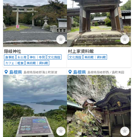
隠岐神社
村上家資料館
食事処
お土産
神社｜寺院
文化施設
文化施設
美術館｜資料館
カフェ｜軽食
美術館｜資料館
島根県
島根県
島根県隠岐郡海士町御波
島根県隠岐郡西ノ島町美田