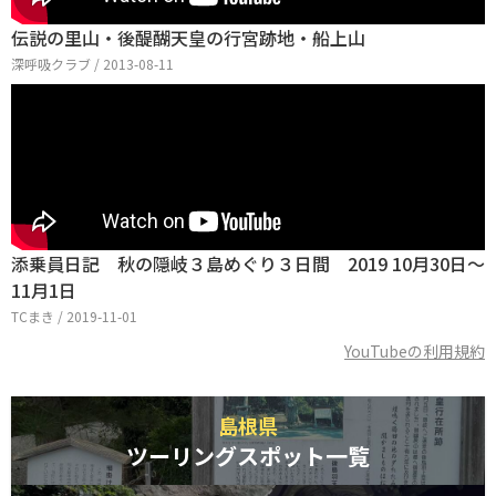
伝説の里山・後醍醐天皇の行宮跡地・船上山
深呼吸クラブ / 2013-08-11
添乗員日記 秋の隠岐３島めぐり３日間 2019 10月30日〜
11月1日
TCまき / 2019-11-01
YouTubeの利用規約
島根県
ツーリングスポット一覧