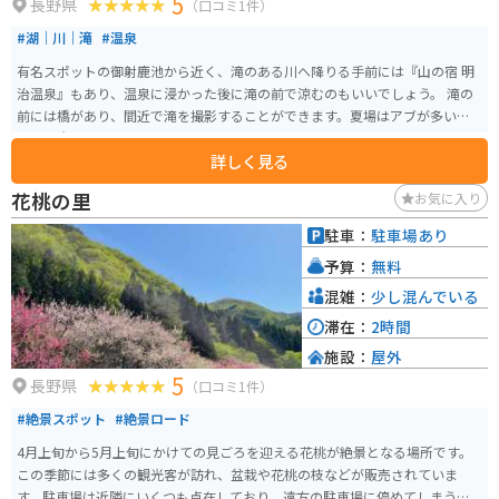
5
長野県
（口コミ1件）
#湖｜川｜滝
#温泉
有名スポットの御射鹿池から近く、滝のある川へ降りる手前には『山の宿 明
治温泉』もあり、温泉に浸かった後に滝の前で涼むのもいいでしょう。 滝の
前には橋があり、間近で滝を撮影することができます。夏場はアブが多いの
でご注意ください。
詳しく見る
花桃の里
お気に入り
駐車：
駐車場あり
予算：
無料
混雑：
少し混んでいる
滞在：
2時間
施設：
屋外
5
長野県
（口コミ1件）
#絶景スポット
#絶景ロード
4月上旬から5月上旬にかけての見ごろを迎える花桃が絶景となる場所です。
この季節には多くの観光客が訪れ、盆栽や花桃の枝などが販売されていま
す。駐車場は近隣にいくつも点在しており、遠方の駐車場に停めてしまうと