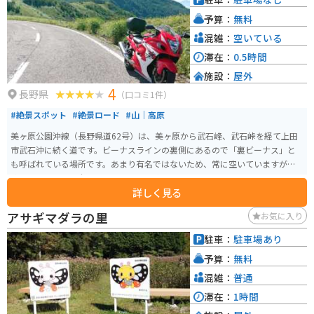
予算：
無料
混雑：
空いている
滞在：
0.5時間
施設：
屋外
4
長野県
（口コミ1件）
#絶景スポット
#絶景ロード
#山｜高原
美ヶ原公園沖線（長野県道62号）は、美ヶ原から武石峰、武石峠を経て上田
市武石沖に続く道です。ビーナスラインの裏側にあるので「裏ビーナス」と
も呼ばれている場所です。あまり有名ではないため、常に空いていますが、
飲食店等のお店は全くないので景色を楽しむだけになります。
詳しく見る
アサギマダラの里
お気に入り
駐車：
駐車場あり
予算：
無料
混雑：
普通
滞在：
1時間