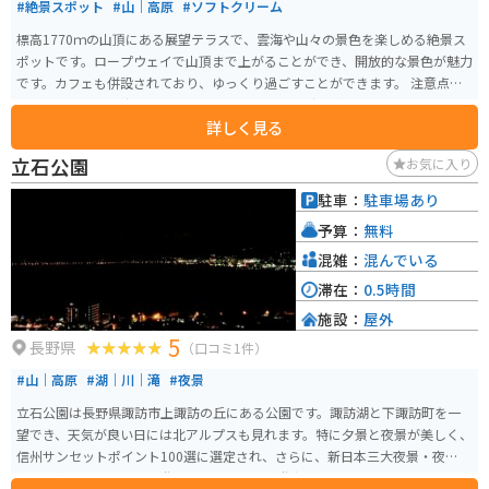
#絶景スポット
#山｜高原
#ソフトクリーム
標高1770ｍの山頂にある展望テラスで、雲海や山々の景色を楽しめる絶景ス
ポットです。ロープウェイで山頂まで上がることができ、開放的な景色が魅力
です。カフェも併設されており、ゆっくり過ごすことができます。 注意点と
しては必ずしも雲海を見れるわけでなく、天候や時間帯によって見えない場
詳しく見る
合もあります。
立石公園
お気に入り
駐車：
駐車場あり
予算：
無料
混雑：
混んでいる
滞在：
0.5時間
施設：
屋外
5
長野県
（口コミ1件）
#山｜高原
#湖｜川｜滝
#夜景
立石公園は長野県諏訪市上諏訪の丘にある公園です。諏訪湖と下諏訪町を一
望でき、天気が良い日には北アルプスも見れます。特に夕景と夜景が美しく、
信州サンセットポイント100選に選定され、さらに、新日本三大夜景・夜景百
選にも選ばれています。遊具のあるエリアと遊歩道もあります。