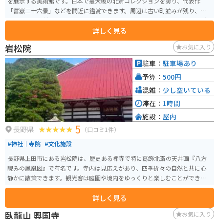
を展示する美術館です。日本で最大級の北斎コレクションを誇り、代表作
「富嶽三十六景」などを間近に鑑賞できます。周辺は古い町並みが残り、和
菓子や地元食材を使ったカフェ巡りも楽しめます。 バイクで訪れる場合、駐
詳しく見る
輪場が整備されており、小布施の自然豊かな景観を爽快に巡るツーリングプ
ランもおすすめです。季節ごとの花や果実狩りスポットも多いため、日帰り
岩松院
お気に入り
旅行の拠点として最適な場所です。
駐車：
駐車場あり
予算：
500円
混雑：
少し空いている
滞在：
1時間
施設：
屋内
5
長野県
（口コミ1件）
#神社｜寺院
#文化施設
長野県上田市にある岩松院は、歴史ある禅寺で特に葛飾北斎の天井画『八方
睨みの鳳凰図』で有名です。寺内は見応えがあり、四季折々の自然と共に心
静かに散策できます。観光客は庭園や境内をゆっくりと楽しむことができ、写
真撮影も人気です。 バイクで訪れる場合、駐車スペースが限られているため
詳しく見る
混雑時は注意が必要。春から秋にかけてはツーリングコースとしても適して
おり、近隣の別所温泉や美ヶ原高原と合わせて巡るのがおすすめです。交通
臥龍山 興国寺
お気に入り
アクセスは上田駅からバスやタクシーが便利で、地元の食事処も点在してい