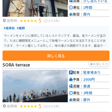
混雑：
少し混んでいる
滞在：
1時間
施設：
屋内
5
長野県
（口コミ1件）
#食事処
#麺類
ラーメンをメインに提供しているレストランです．醤油，塩ラーメンが主力
で，たまに期間限定メニューとして味噌ラーメンなどを注文できることがあ
ります．ラーメン屋としては珍しく，味の濃さの調節ができます．醤油ラー
メンはとてもやさしい味わいで，誰でも食べられると思います．公式サイト
詳しく見る
ではないのですが，店主さんがInstagramをやっているので，リアルタイムに
近いお店の情報を得ることができます．
SORA terrace
お気に入り
駐車：
駐車場あり
予算：
2000円
混雑：
普通
滞在：
2時間
施設：
屋外
5
長野県
（口コミ1件）