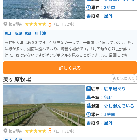
滞在：
3時間
施設：
屋外
5
長野県
（口コミ2件）
#山｜高原
#湖｜川｜滝
長野県大町にある湖です。仁科三湖の一つで、一番南に位置しています。周囲
は緑が多く、湖面は澄んでおり、綺麗な場所です。6月下旬から7月上旬にか
けて、数は少ないですがゲンジボタルを見ることができます。周囲にはキャン
プ場がたくさんあるので、キャンパーにもおすすめの場所です。 手こぎボー
詳しく見る
トやワカサギ釣りも楽しめます。また、長野ならではの美味しい手打ち蕎麦
屋さんも近隣にあり、行列ができていますが待つだけの価値がある美味しい
美ヶ原牧場
お気に入り
お蕎麦を食べることが出来ます。
駐車：
駐車場あり
予算：
無料
混雑：
少し混んでいる
滞在：
1時間
施設：
屋外
5
長野県
（口コミ1件）
#山｜高原