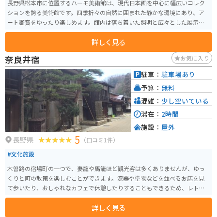
長野県松本市に位置するハーモ美術館は、現代日本画を中心に幅広いコレク
ションを誇る美術館です。四季折々の自然に囲まれた静かな環境にあり、ア
ート鑑賞をゆったり楽しめます。館内は落ち着いた照明と広々とした展示ス
ペースで、作品とじっくり向き合うことができます。 バイクで訪れる場合、
詳しく見る
美術館周辺には駐輪スペースがあり安心して停められます。また、松本市は
風光明媚なツーリングコースが多く、観光と合わせて自然の中を走るのもお
奈良井宿
お気に入り
すすめです。おしゃれなカフェも近隣に点在し、美術鑑賞後の休憩にもぴっ
たりです。
駐車：
駐車場あり
予算：
無料
混雑：
少し空いている
滞在：
2時間
施設：
屋外
5
長野県
（口コミ1件）
#文化施設
木曽路の宿場町の一つで、妻籠や馬籠ほど観光客は多くありませんが、ゆっ
くりと町の散策を楽しむことができます。漆器や塗物などを並べるお店を見
て歩いたり、おしゃれなカフェで休憩したりすることもできるため、レトロ
な雰囲気が好きな人にも人気が高まっているようです。
詳しく見る