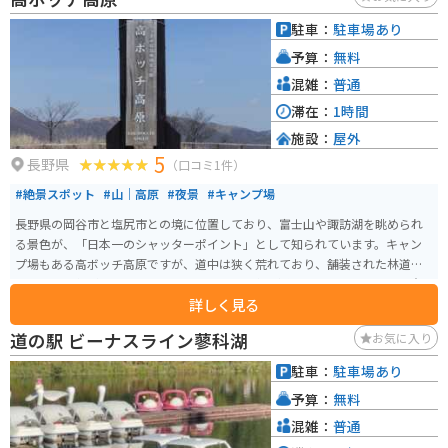
駐車：
駐車場あり
予算：
無料
混雑：
普通
滞在：
1時間
施設：
屋外
5
長野県
（口コミ1件）
#絶景スポット
#山｜高原
#夜景
#キャンプ場
長野県の岡谷市と塩尻市との境に位置しており、富士山や諏訪湖を眺められ
る景色が、「日本一のシャッターポイント」として知られています。キャン
プ場もある高ボッチ高原ですが、道中は狭く荒れており、舗装された林道の
ような雰囲気があります。 12月から4月まで冬季通行止めになるため、注意
詳しく見る
が必要です。高ボッチ高原での景色は、一生の思い出になること間違いなし
です。
道の駅 ビーナスライン蓼科湖
お気に入り
駐車：
駐車場あり
予算：
無料
混雑：
普通