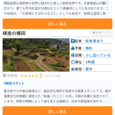
開田高原は長野県の自然に囲まれた美しい高原地帯です。木曽御岳山の麓に
広がり、夏でも平均気温が18度ほどという避暑地として人気があります。こ
の地域は、「木曽馬とそばのふるさと」としても有名で、新鮮な空気と豊か
な自然の中で四季折々の景色を眺めながら走行できるのが醍醐味です。 空気
詳しく見る
が澄んでいて天気が良ければ御嶽山が見えたり、飲食店やキャンプ場もある
ので観光地として十分楽しめます。また、地元で採れたそばを使用した料理
姨捨の棚田
お気に入り
を堪能できる食事処もあります。8月下旬ぐらいになると蕎麦の花が一面に咲
くのでそれを見にいくのもオススメです。
駐車：
駐車場あり
予算：
無料
混雑：
少し空いている
滞在：
1時間
施設：
屋外
5
長野県
（口コミ1件）
#絶景スポット
善光寺や川中島古戦場など、歴史的な場所が見渡せる絶景スポットです。国の
重要文化的景観に選定され「田毎（たごと）の月」は国の名勝に指定されて
います。季節や時間によって姿を変える風景は、日本の原風景を思わせ、素
朴な感動を与えてくれます。
詳しく見る