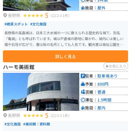
施設：
屋外
5
長野県
（口コミ1件）
#絶景スポット
#文化施設
長野県の高島城は、日本三大水城の一つに数えられる歴史的な城で、別名
「亀城」とも呼ばれています。城は戸倉城の跡地に築かれ、城内には美しい
堀や石垣が広がり、春は桜の名所としても人気です。観光客は城址公園を散
策しながら、歴史博物館で城の歴史を学べます。 バイクで訪れる場合、周辺
詳しく見る
には駐車スペースが整っているため安心です。また、周辺は信州の自然豊か
な環境で、ツーリングにも最適。季節ごとの自然美と歴史を楽しめるスポッ
ハーモ美術館
お気に入り
トとしておすすめです。高島城周辺の温泉も観光の疲れを癒すのに便利です。
駐車：
駐車場あり
予算：
800円
混雑：
普通
滞在：
1.5時間
施設：
屋内
5
長野県
（口コミ1件）
#文化施設
#美術館｜資料館