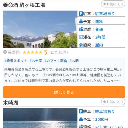
養命酒 駒ヶ根工場
お気に入り
駐車：
駐車場あり
予算：
無料
混雑：
普通
滞在：
2時間
施設：
屋内
5
長野県
（口コミ1件）
#絶景スポット
#お土産
#カフェ｜軽食
#お酒
薬用養命酒を製造する工場です。養命酒を製造する工場はこの駒ヶ根工場1ヶ
所しかなく、他にもハーブのお酒やはちみつのお酒等、健康種も製造してい
ます。以前までは時間制で案内員の方が案内してくれましたが、リニューア
ルしてからは予約不要・自由見学となりました。 養命酒やハーブのお酒、黒
詳しく見る
酢などの試飲コーナー、お土産を購入できる店にカフェスペースもありま
す。工場からは中央アルプスと南アルプスを見ることもでき、敷地内には健康
木崎湖
お気に入り
の森という広大な散策コースもあり、森林浴をしながら気分転換もできま
す。
駐車：
駐車場あり
予算：
3000円
混雑：
少し空いている