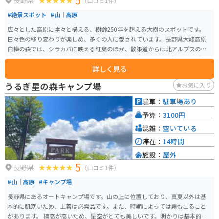
5
長野県
（口コミ1件）
#絶景スポット
#山｜高原
広々とした高原に堂々と構える、樹齢250年を超える大樹のスポットです。
日々色の移り変わりが楽しめ、多くの人に愛されています。長野県大峰高原
白樺の森では、シラカバに映える紅葉のほか、散策道からは北アルプスの山
並みや北信、東信の山々の景色も望めます。駐車場周辺には、観光案内所や
詳しく見る
地元野菜を販売する店などもあります。早朝には雲海が見えることもありま
す。
うるぎ星の森キャンプ場
お気に入り
駐車：
駐車場あり
予算：
3100円
混雑：
空いている
滞在：
14時間
施設：
屋外
5
長野県
（口コミ1件）
#山｜高原
#キャンプ場
長野県にあるオートキャンプ場です。山の上に位置しており、真夏以外は基
本的に肌寒いため、上着は必需品です。また、時期によっては霧も出ること
があります。 標高が高いため、星空がとても美しいです。明かりは基本的に