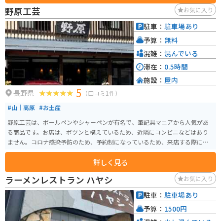
野原工芸
お気に入り
駐車：
駐車場あり
予算：
無料
混雑：
混んでいる
滞在：
0.5時間
施設：
屋内
5
長野県
（口コミ1件）
#山｜高原
#お土産
野原工芸は、ボールペンやシャーペンが有名で、筆記具マニアから人気があ
る商品です。お店は、ポツンと構えているため、近隣にコンビニなどはあり
ません。コロナ感染予防のため、予約制になっているため、来店する際には
事前に予約しておくことが必要です。舗装された山道なので、バイクツーリ
詳しく見る
ングでもとても楽しめます！素敵な筆記具を手に入れてみてはいかがでしょ
うか。
ラーメンレストラン ハヤシ
お気に入り
駐車：
駐車場あり
予算：
1500円