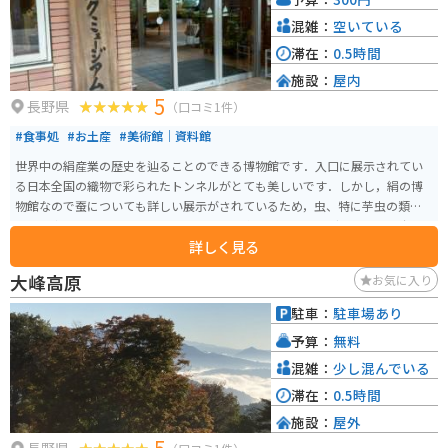
混雑：
空いている
滞在：
0.5時間
施設：
屋内
5
長野県
（口コミ1件）
#食事処
#お土産
#美術館｜資料館
世界中の絹産業の歴史を辿ることのできる博物館です．入口に展示されてい
る日本全国の織物で彩られたトンネルがとても美しいです．しかし，絹の博
物館なので蚕についても詳しい展示がされているため，虫、特に芋虫の類が
苦手な方は厳しいと思います．また，建物内に「バイキングレストラン奈々
詳しく見る
ちゃん」というレストランがあるので，食事を取ることも可能です．
大峰高原
お気に入り
駐車：
駐車場あり
予算：
無料
混雑：
少し混んでいる
滞在：
0.5時間
施設：
屋外