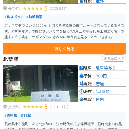
施設：
屋外
5
長野県
（口コミ1件）
#珍スポット
#動植物園
アサギマダラという2000kmも渡りをする蝶の飛行ルートになっている場所で
す。アサギマダラの好むフジバカマを植えて9月上旬から10月上旬まで南下の
途中で立ち寄るアサギマダラのきれいに舞う姿を見ることができます。
詳しく見る
北斎館
お気に入り
駐車：
駐車場あり
予算：
700円
混雑：
普通
滞在：
1.5時間
施設：
屋内
5
長野県
（口コミ1件）
#美術館｜資料館
長野県小布施町にある北斎館は、江戸時代の天才浮世絵師・葛飾北斎の作品