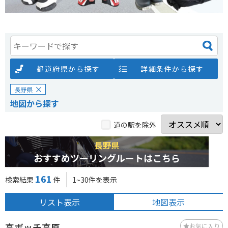
都道府県から探す
詳細条件から探す
長野県
地図から探す
道の駅を除外
長野県
おすすめツーリングルートはこちら
161
検索結果
件
1~30件を表示
リスト表示
地図表示
高ボッチ高原
お気に入り