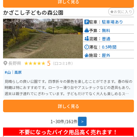
詳しく見る
あるため安心です。 参拝後は地元の飲食店で名物のそばや郷土料理を味わう
のがおすすめ。自然と歴史を感じられるスポットで、四季折々の風景を楽し
かざこし子どもの森公園
お気に入り
みながらツーリングするのに最適です。
駐車：
駐車場あり
予算：
無料
混雑：
普通
滞在：
0.5時間
施設：
屋外
5
長野県
（口コミ1件）
#山｜高原
見晴らしの良い公園です。四季折々の景色を楽しむことができます。春の桜の
時期は特におすすめです。ローラー滑り台やアスレチックなどの遊具もあり，
週末は親子連れでにぎわっています。子どもだけでなく大人も楽しめるスポ
ットです。
詳しく見る
1~30件/161件
>
不要になったバイク用品高く売れます！