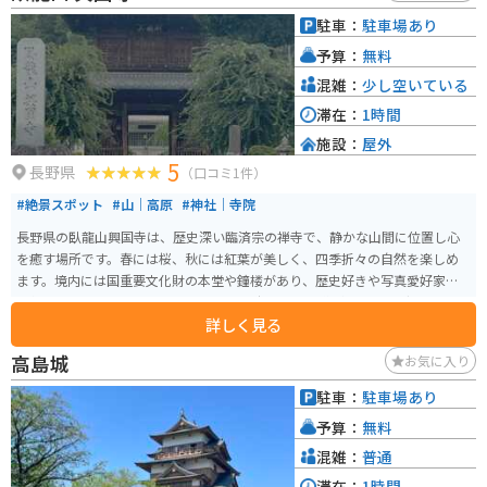
ます。
駐車：
駐車場あり
予算：
無料
混雑：
少し空いている
滞在：
1時間
施設：
屋外
5
長野県
（口コミ1件）
#絶景スポット
#山｜高原
#神社｜寺院
長野県の臥龍山興国寺は、歴史深い臨済宗の禅寺で、静かな山間に位置し心
を癒す場所です。春には桜、秋には紅葉が美しく、四季折々の自然を楽しめ
ます。境内には国重要文化財の本堂や鐘楼があり、歴史好きや写真愛好家に
人気です。 バイクで訪れる場合は、興国寺周辺の山道がツーリングに適して
詳しく見る
おり、爽快な走行が楽しめます。駐車場も完備されているため安心です。近隣
には温泉地もあり、ツーリング後の疲れを癒すのに最適。歴史と自然、快適
高島城
お気に入り
なアクセスを兼ね備えた穴場スポットとしておすすめします。
駐車：
駐車場あり
予算：
無料
混雑：
普通
滞在：
1時間