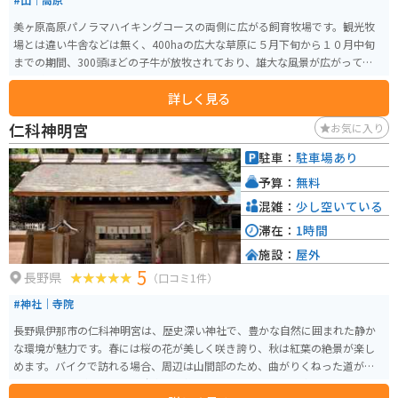
美ヶ原高原パノラマハイキングコースの両側に広がる飼育牧場です。観光牧
場とは違い牛舎などは無く、400haの広大な草原に５月下旬から１０月中旬
までの期間、300頭ほどの子牛が放牧されており、雄大な風景が広がっていま
す。ビーナスラインからアクセスできます。
詳しく見る
仁科神明宮
お気に入り
駐車：
駐車場あり
予算：
無料
混雑：
少し空いている
滞在：
1時間
施設：
屋外
5
長野県
（口コミ1件）
#神社｜寺院
長野県伊那市の仁科神明宮は、歴史深い神社で、豊かな自然に囲まれた静か
な環境が魅力です。春には桜の花が美しく咲き誇り、秋は紅葉の絶景が楽し
めます。バイクで訪れる場合、周辺は山間部のため、曲がりくねった道が多
く走りごたえがあります。駐車場も整備されており、バイク専用スペースも