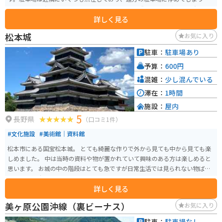
結構な距離を歩く必要があります。 バイクで走る際にも立ち寄って、春の美
詳しく見る
しい景色を楽しむことができます。また、この時期は周辺の観光スポットも
多数ありますので、ぜひ訪れてみてください。
松本城
お気に入り
駐車：
駐車場あり
予算：
600円
混雑：
少し混んでいる
滞在：
1時間
施設：
屋内
5
長野県
（口コミ1件）
#文化施設
#美術館｜資料館
松本市にある国宝松本城。 とても綺麗な作りで外から見ても中から見ても楽
しめました。 中は当時の資料や物が置かれていて興味のある方は楽しめると
思います。 お城の中の階段はとても急ですが日常生活では見られない物ばか
りなので勉強になります。
詳しく見る
美ヶ原公園沖線（裏ビーナス）
お気に入り
駐車：
駐車場なし