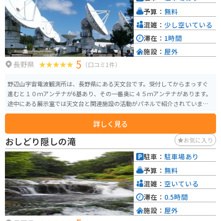
予算：
無料
混雑：
少し空いている
滞在：
1時間
施設：
屋外
5
長野県
（口コミ1件）
野辺山宇宙電波観測所は、長野県にある天文台です。受付してからまっすぐ
進むと１０ｍアンテナが6基あり、その一番奥に４５ｍアンテナがあります。
途中にある展示室では天文台と関連施設の活動がパネルで紹介されていま
す。
詳しく見る
おしどり隠しの滝
お気に入り
駐車：
駐車場あり
予算：
無料
混雑：
空いている
滞在：
0.5時間
施設：
屋外