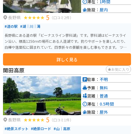
滞在：
1時間
施設：
屋内
5
長野県
（口コミ2件）
#道の駅
#湖｜川｜滝
長野県にある道の駅「ビーナスライン蓼科湖」です。蓼科湖はビーナスライ
ン沿い、標高1250ｍの場所にある人造湖です。釣りやボートを楽しんだり、
白樺や落葉松に囲まれていて、四季折々の景観を楽しむ事もできます。 ツー
リングの途中で体を動かすために無料の彫刻公園を歩くのも良いですし、個
詳しく見る
性的な彫刻を探すのも楽しいです。蓼科湖周辺は観光スポットも多く、近く
にお店も沢山ありますので、食後にゆっくり過ごす場所としてもぴったりで
開田高原
お気に入り
す。
駐車：
不明
予算：
無料
混雑：
普通
滞在：
0.5時間
施設：
屋外
5
長野県
（口コミ1件）
#絶景スポット
#絶景ロード
#山｜高原