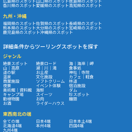
広島県のスポット
山口県のスポット
徳島県のスポット
香川県のスポット
愛媛県のスポット
高知県のスポット
九州・沖縄
福岡県のスポット
佐賀県のスポット
長崎県のスポット
熊本県のスポット
大分県のスポット
宮崎県のスポット
鹿児島県のスポット
沖縄県のスポット
詳細条件からツーリングスポットを探す
ジャンル
絶景スポット
絶景ロード
海｜海岸｜岬
山｜高原
湖｜川｜滝
食事処
道の駅
お土産
神社｜寺院
温泉
文化施設
カフェ｜軽食
商業施設
ソフトクリーム
林道
夜景
イベント体験
宿泊施設
美術館｜資料館
海鮮
ダム
キャンプ場
スイーツ
珍スポット
動植物園
お肉
麺類
お酒
ライダーハウス
東西南北の端
全ての端
日本4端
日本本土4端
北海道4端
本州4端
四国4端
九州4端