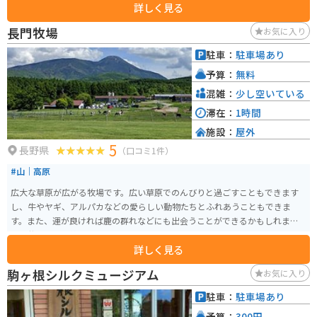
詳しく見る
長門牧場
お気に入り
駐車：
駐車場あり
予算：
無料
混雑：
少し空いている
滞在：
1時間
施設：
屋外
5
長野県
（口コミ1件）
#山｜高原
広大な草原が広がる牧場です。広い草原でのんびりと過ごすこともできます
し、牛やヤギ、アルパカなどの愛らしい動物たちとふれあうこともできま
す。また、運が良ければ鹿の群れなどにも出会うことができるかもしれませ
ん。牧場では、絶品のソフトクリームも販売されており、濃厚でミルキーな
詳しく見る
味わいが好評です。
駒ヶ根シルクミュージアム
お気に入り
駐車：
駐車場あり
予算：
300円