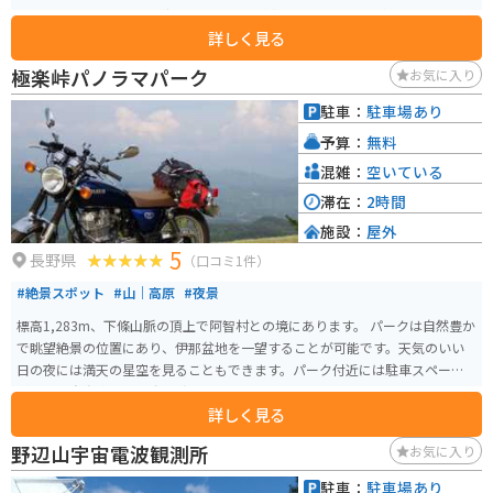
トイレにしかないため、夜になると周辺が真っ暗になりますが、そのためよ
詳しく見る
り星が明るく、たくさん見ることができる場所でもあります。 バイクでキャ
ンプ旅行を計画する際には、寒さに備えて上着を持参することをおすすめし
極楽峠パノラマパーク
お気に入り
ます。
駐車：
駐車場あり
予算：
無料
混雑：
空いている
滞在：
2時間
施設：
屋外
5
長野県
（口コミ1件）
#絶景スポット
#山｜高原
#夜景
標高1,283m、下條山脈の頂上で阿智村との境にあります。 パークは自然豊か
で眺望絶景の位置にあり、伊那盆地を一望することが可能です。天気のいい
日の夜には満天の星空を見ることもできます。パーク付近には駐車スペース
があり、自動車で6～7台程度のスペースです。
詳しく見る
野辺山宇宙電波観測所
お気に入り
駐車：
駐車場あり