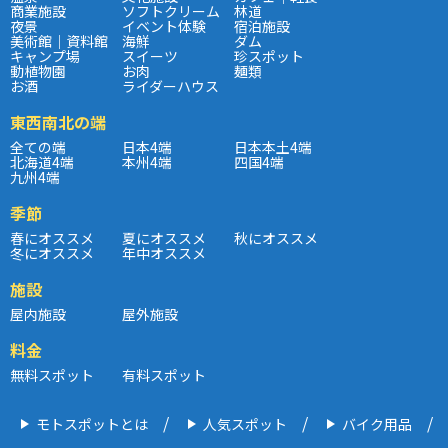
商業施設
ソフトクリーム
林道
夜景
イベント体験
宿泊施設
美術館｜資料館
海鮮
ダム
キャンプ場
スイーツ
珍スポット
動植物園
お肉
麺類
お酒
ライダーハウス
東西南北の端
全ての端
日本4端
日本本土4端
北海道4端
本州4端
四国4端
九州4端
季節
春にオススメ
夏にオススメ
秋にオススメ
冬にオススメ
年中オススメ
施設
屋内施設
屋外施設
料金
無料スポット
有料スポット
モトスポットとは
人気スポット
バイク用品