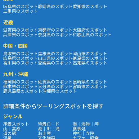
岐阜県のスポット
静岡県のスポット
愛知県のスポット
三重県のスポット
近畿
滋賀県のスポット
京都府のスポット
大阪府のスポット
兵庫県のスポット
奈良県のスポット
和歌山県のスポット
中国・四国
鳥取県のスポット
島根県のスポット
岡山県のスポット
広島県のスポット
山口県のスポット
徳島県のスポット
香川県のスポット
愛媛県のスポット
高知県のスポット
九州・沖縄
福岡県のスポット
佐賀県のスポット
長崎県のスポット
熊本県のスポット
大分県のスポット
宮崎県のスポット
鹿児島県のスポット
沖縄県のスポット
詳細条件からツーリングスポットを探す
ジャンル
絶景スポット
絶景ロード
海｜海岸｜岬
山｜高原
湖｜川｜滝
食事処
道の駅
お土産
神社｜寺院
温泉
文化施設
カフェ｜軽食