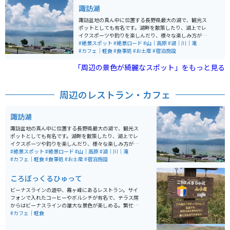
で、周囲の自然道はツーリングに最適。駐車場も完備さ
諏訪湖
れており、ツーリング途中の休憩スポットとしてもおす
すめ。イベント時は混雑が予想されるため、平日や早朝
諏訪盆地の真ん中に位置する長野県最大の湖で、観光ス
の訪問が快適です。近隣には温泉地も点在しているの
ポットとしても有名です。湖畔を散策したり、湖上でレ
で、1日観光を満喫できます。
イクスポーツや釣りを楽しんだり、様々な楽しみ方がで
きます。 毎年８月には諏訪湖祭湖上花火大会が開催さ
#絶景スポット
#絶景ロード
#山｜高原
#湖｜川｜滝
れ、湖上から打ち上げられる花火を楽しむこともできま
#カフェ｜軽食
#食事処
#お土産
#宿泊施設
す。高速道路の諏訪湖サービスエリアからも湖を一望す
「周辺の景色が綺麗なスポット」をもっと見る
ることができます。ぜひ、バイクツーリングで訪れて、
美しい諏訪湖を楽しんでみてください。
周辺のレストラン・カフェ
諏訪湖
諏訪盆地の真ん中に位置する長野県最大の湖で、観光ス
ポットとしても有名です。湖畔を散策したり、湖上でレ
イクスポーツや釣りを楽しんだり、様々な楽しみ方がで
きます。 毎年８月には諏訪湖祭湖上花火大会が開催さ
#絶景スポット
#絶景ロード
#山｜高原
#湖｜川｜滝
れ、湖上から打ち上げられる花火を楽しむこともできま
#カフェ｜軽食
#食事処
#お土産
#宿泊施設
す。高速道路の諏訪湖サービスエリアからも湖を一望す
ることができます。ぜひ、バイクツーリングで訪れて、
ころぼっくるひゅって
美しい諏訪湖を楽しんでみてください。
ビーナスラインの道中、霧ヶ峰にあるレストラン。サイ
フォンで入れたコーヒーやボルシチが有名で、テラス席
からはビーナスラインの雄大な景色が楽しめる。繁忙期
のお昼時は混雑するので時間をずらしていくことをお勧
#カフェ｜軽食
めする。