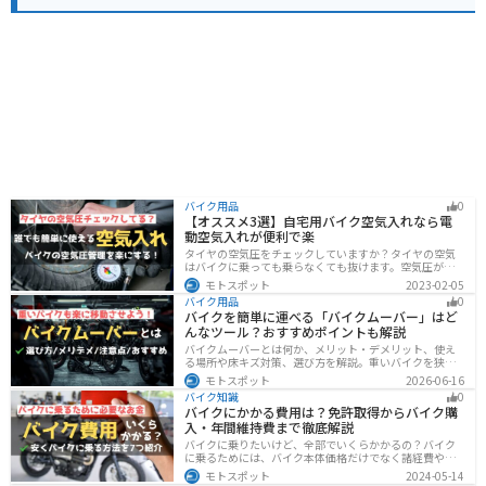
バイク用品
0
【オススメ3選】自宅用バイク空気入れなら電
動空気入れが便利で楽
タイヤの空気圧をチェックしていますか？タイヤの空気
はバイクに乗っても乗らなくても抜けます。空気圧が下
がると走行性能・燃費・安全性に影響します。空気圧は
モトスポット
2023-02-05
常に自分で管理できるようにしておきましょう。楽に使
バイク用品
0
えるオススメ空気入れをまとめたので、参考にしてくだ
バイクを簡単に運べる「バイクムーバー」はど
さい。
んなツール？おすすめポイントも解説
バイクムーバーとは何か、メリット・デメリット、使え
る場所や床キズ対策、選び方を解説。重いバイクを狭い
ガレージで楽に移動したい方へ、ワールドウォークやFov
モトスポット
2026-06-16
nyなどおすすめ商品2選の特徴も紹介します。駐車時の切
バイク知識
0
り返しや転倒の不安を減らしたいライダー必見です。導
バイクにかかる費用は？免許取得からバイク購
入前の注意点もわかります。安全面まで確認。
入・年間維持費まで徹底解説
バイクに乗りたいけど、全部でいくらかかるの？バイク
に乗るためには、バイク本体価格だけでなく諸経費や税
金、免許取得費用、ライディングギア、メンテナンス
モトスポット
2024-05-14
代、駐車場代などの年間維持費もかかります。この記事