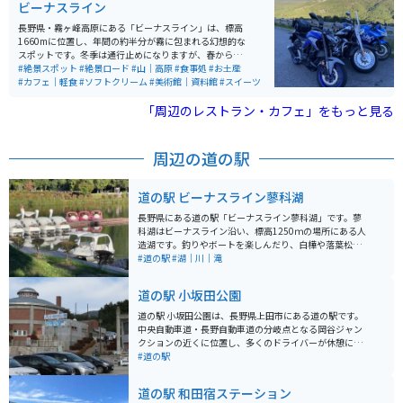
ビーナスライン
長野県・霧ヶ峰高原にある「ビーナスライン」は、標高
1660mに位置し、年間の約半分が霧に包まれる幻想的な
スポットです。冬季は通行止めになりますが、春から秋
にかけてはツーリング客で賑わい、アニメ『ゆるキャン
#絶景スポット
#絶景ロード
#山｜高原
#食事処
#お土産
△』の舞台としても人気があります。 ビーナスライン沿
#カフェ｜軽食
#ソフトクリーム
#美術館｜資料館
#スイーツ
いにあり、八ヶ岳や北・中央アルプスを望む絶景ツーリ
ングロードとして全国的に知られています。晴天時の眺
「周辺のレストラン・カフェ」をもっと見る
望はもちろん、雨の翌日に見られる雲海も圧巻。夏には
ニッコウキスゲが咲き誇り、春の草花や秋の紅葉、冬の
スキーと、四季を通して楽しめるエリアです。 売店では
周辺の道の駅
ソフトクリームやじゃがバター、五平餅など地元グルメ
を味わえ、広い駐車場も完備。ただし大型連休には満車
になるほどの人気スポットです。
道の駅 ビーナスライン蓼科湖
長野県にある道の駅「ビーナスライン蓼科湖」です。蓼
科湖はビーナスライン沿い、標高1250ｍの場所にある人
造湖です。釣りやボートを楽しんだり、白樺や落葉松に
囲まれていて、四季折々の景観を楽しむ事もできます。
#道の駅
#湖｜川｜滝
ツーリングの途中で体を動かすために無料の彫刻公園を
歩くのも良いですし、個性的な彫刻を探すのも楽しいで
道の駅 小坂田公園
す。蓼科湖周辺は観光スポットも多く、近くにお店も沢
山ありますので、食後にゆっくり過ごす場所としてもぴ
道の駅 小坂田公園は、長野県上田市にある道の駅です。
ったりです。
中央自動車道・長野自動車道の分岐点となる岡谷ジャン
クションの近くに位置し、多くのドライバーが休憩に訪
れます。 ここは、戦国時代に武田信玄と上杉謙信が激突
#道の駅
した「川中島の戦い」の舞台となった場所としても知ら
れています。周辺には史跡も多く点在し、歴史を感じな
道の駅 和田宿ステーション
がらツーリングを楽しむことができます。 道の駅には、