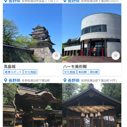
長野県
長野県
長野県諏訪市高島１丁目２０
長野県諏訪郡下諏訪町10616５
−１
４０
高島城
ハーモ美術館
絶景スポット
文化施設
文化施設
美術館｜資料館
長野県
長野県
長野県諏訪郡下諏訪町
長野県諏訪郡下諏訪町大門１９
３