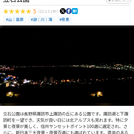
5
（口コミ1件）
#山｜高原
#湖｜川｜滝
#夜景
立石公園は長野県諏訪市上諏訪の丘にある公園です。諏訪湖と下諏
訪町を一望でき、天気が良い日には北アルプスも見れます。特に夕
景と夜景が美しく、信州サンセットポイント100選に選定され、さ
らに、新日本三大夜景・夜景百選にも選ばれています。遊具のある