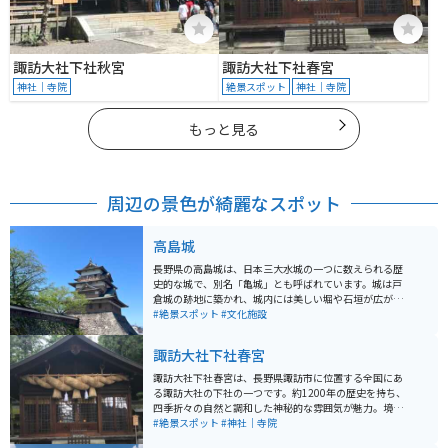
諏訪大社下社秋宮
諏訪大社下社春宮
神社｜寺院
絶景スポット
神社｜寺院
もっと見る
周辺の景色が綺麗なスポット
高島城
長野県の高島城は、日本三大水城の一つに数えられる歴
史的な城で、別名「亀城」とも呼ばれています。城は戸
倉城の跡地に築かれ、城内には美しい堀や石垣が広が
り、春は桜の名所としても人気です。観光客は城址公園
#絶景スポット
#文化施設
を散策しながら、歴史博物館で城の歴史を学べます。 バ
イクで訪れる場合、周辺には駐車スペースが整っている
諏訪大社下社春宮
ため安心です。また、周辺は信州の自然豊かな環境で、
ツーリングにも最適。季節ごとの自然美と歴史を楽しめ
諏訪大社下社春宮は、長野県諏訪市に位置する全国にあ
るスポットとしておすすめです。高島城周辺の温泉も観
る諏訪大社の下社の一つです。約1200年の歴史を持ち、
光の疲れを癒すのに便利です。
四季折々の自然と調和した神秘的な雰囲気が魅力。境内
には国宝の御柱や美しい神楽殿があり、日本の伝統文化
#絶景スポット
#神社｜寺院
を感じられます。 春宮周辺はバイクでのアクセスも良好