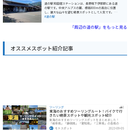
地元の農産物や特産品を販売する直売所、レストラン、
道の駅 和田宿ステーションは、長野県下伊那郡にある道
軽食コーナーなどがあります。地元産の新鮮な野菜や果
の駅です。中央アルプスの麓、標高800mの高台に位置
物はもちろん、信州そばや山賊焼きなど、地元グルメも
し、雄大な山々を望む絶景スポットとして人気です。 地
堪能できます。 バイクで訪れる場合、道の駅から少し走
元の特産品を販売するショップでは、新鮮な高原野菜や
#道の駅
った場所にある「姨捨SA」からの夜景がおすすめです。
果物、手作りのジャムや漬物などが並びます。レストラ
善光寺平の夜景を一望できる絶景スポットとして知られ
ンでは、地元産の食材を使った郷土料理や、信州そばな
「周辺の道の駅」をもっと見る
ており、ロマンチックなひとときを過ごせます。 また、
どが楽しめます。バイクラックも設置されているので、
道の駅周辺には、温泉施設も点在しています。ツーリン
ツーリングの休憩にも最適です。 和田宿ステーションか
グで疲れた体を癒やすのに最適です。
ら少し足を延ばせば、南アルプスを源流とする清流、遠
山川での渓流釣りや、豊かな自然の中でのハイキングな
オススメスポット紹介記事
ども楽しめます。周辺には温泉地も多く、旅の疲れを癒
やすこともできます。
ツーリング
1
東海のおすすめツーリングルート！バイクで行
きたい絶景スポットや観光スポット紹介
東海のおすすめツーリングスポットをまとめました！
「岐阜県」「静岡県」「愛知県」「三重県」の各県の観
光地紹介します。自然豊かな山々や湖、温泉地が点在
モトスポット
2023-09-05