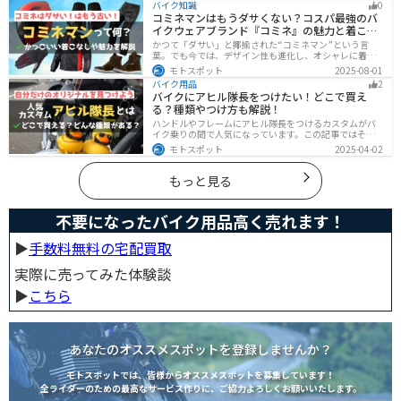
バイク知識
0
ではバイクに乗るための全ての費用をまとめました。ま
コミネマンはもうダサくない？コスパ最強のバ
た、できるだけ安く抑えるコツも紹介するので参考にし
イクウェアブランド『コミネ』の魅力と着こな
て下さい。
し術
かつて「ダサい」と揶揄された“コミネマン”という言
葉。でも今では、デザイン性も進化し、オシャレに着こ
なせるコミネ製品が続々登場。コスパと安全性に優れた
モトスポット
2025-08-01
アイテムを使って、街でもツーリングでも浮かないスマ
バイク用品
2
ートなスタイルを目指そう！
バイクにアヒル隊長をつけたい！どこで買え
る？種類やつけ方も解説！
ハンドルやフレームにアヒル隊長をつけるカスタムがバ
イク乗りの間で人気になっています。この記事ではそん
なアヒル隊長について、どこで買えるのかどんな種類が
モトスポット
2025-04-02
あるのか、バイクに付ける際の注意点などまとめまし
た。アヒル隊長でオリジナルカスタムをしたい人は参考
にしてください。
もっと見る
不要になったバイク用品高く売れます！
▶︎
手数料無料の宅配買取
実際に売ってみた体験談
▶︎
こちら
あなたのオススメスポットを登録しませんか？
モトスポットでは、皆様からオススメスポットを募集しています！
全ライダーのための最高なサービス作りに、ご協力よろしくお願いいたします。