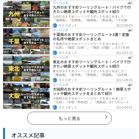
し、四季折々の景色を楽しめるスポットが多数ありま
ツーリング
0
す。バイクで東海にツーリングに行く際は参考にしてく
九州のおすすめツーリングルート！バイクで行
ださい。
きたい絶景スポットや観光スポット紹介
九州のおすすめツーリングスポットをまとめました！
「福岡県」「佐賀県」「長崎県」「熊本県」「大分県」
「宮崎都」「鹿児島県」の各県の観光地紹介します。自
モトスポット
2023-09-05
然豊かな山々や湖、温泉地が点在し、四季折々の景色を
ツーリング
0
楽しめるスポットが多数あります。バイクで九州にツー
千葉県のおすすめツーリングルート3選！定番
リングに行く際は参考にしてください。
の名所や絶景スポットまとめ
千葉県のおすすめツーリングルートをまとめました！
「北部」「南部（沿岸）」「南部（内陸）」の3つを地域
別で紹介します！千葉は首都圏からのアクセスも良く、
モトスポット
2023-02-22
海と山どちらも堪能できるのでツーリングには最適な場
ツーリング
0
所です。
東北のおすすめツーリングルート！バイクで行
きたい絶景スポットや観光スポット紹介
東北のおすすめツーリングスポットをまとめました！
「青森県」「岩手県」「宮城県」「秋田県」「山形県」
「福島県」の各県の観光地紹介します。自然豊かな山々
モトスポット
2023-09-05
や湖、温泉地が点在し、四季折々の景色を楽しめるスポ
ツーリング
0
ットが多数あります。バイクで東北にツーリングに行く
大阪府のおすすめツーリングルート！絶景スポ
際は参考にしてください。
ットや観光スポットをまとめて紹介
大阪府のおすすめツーリングルートをまとめました！
「北部」「中部（市街地）」「南東部」の3つのルート紹
介します。歴史と近代が融合した魅力的なエリアで様々
モトスポット
2023-04-01
な楽しみ方ができます。バイクで大阪府にツーリングに
行く際は参考にしてください。
もっと見る
オススメ記事