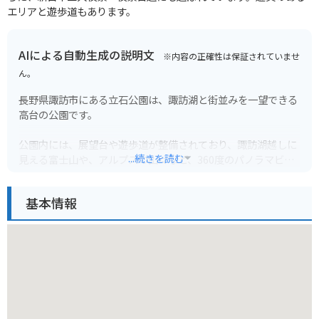
エリアと遊歩道もあります。
AIによる自動生成の説明文
※内容の正確性は保証されていませ
ん。
長野県諏訪市にある立石公園は、諏訪湖と街並みを一望できる
高台の公園です。
公園内には、展望台や遊歩道が整備されており、諏訪湖越しに
...続きを読む
見える富士山や、アルプスの山々など、360度のパノラマビュ
ーを楽しむことができます。
基本情報
特に、日の出と夕日の時間帯は、空と湖面が赤く染まり、幻想
的な風景が広がります。
バイクで行く場合は、公園入口付近に広い駐車場があるので安
心です。
周辺には、諏訪湖間欠泉センターや、片倉館などの観光スポッ
トもあるので、合わせて訪れるのがおすすめです。