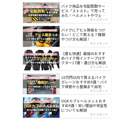
バイク用品を宅配買取サー
ビス「ストスト」で売って
みた！ヘルメットやウェア
を売るならオススメ
モトスポット
バイクにアヒル隊長をつけ
たい！どこで買える？種類
やつけ方も解説！
モトスポット
【夏も快適】最強のおすす
めバイク用インナープロテ
クター17選！選び方も解説
モトスポット
10万円以内で買えるバイク
ガレージおすすめ9選！バイ
ク保管から整備まで自宅で
楽々
モトスポット
OGKカブトヘルメットおす
すめ9選！安い理由や安全性
についても解説
モトスポット