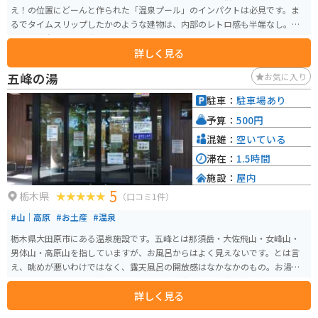
え！の位置にどーんと作られた「温泉プール」のインパクトは必見です。ま
るでタイムスリップしたかのような建物は、内部のレトロ感も半端なし。
「つげ義春の漫画に出てきそう」と表現したら、わかるひとには伝わるか
詳しく見る
も？日帰り入浴・宿泊いずれも可能です。
五峰の湯
お気に入り
駐車：
駐車場あり
予算：
500円
混雑：
空いている
滞在：
1.5時間
施設：
屋内
5
栃木県
（口コミ1件）
#山｜高原
#お土産
#温泉
栃木県大田原市にある温泉施設です。五峰とは那須岳・大佐飛山・女峰山・
男体山・高原山を指していますが、お風呂からはよく見えないです。とは言
え、眺めが悪いわけではなく、露天風呂の開放感はなかなかのもの。お湯が
柔らかく、ついつい長湯してしまいます。公営施設で入浴料が安価なので、
詳しく見る
気軽に利用できます。