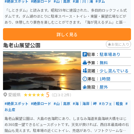
#絶景スポット
#絶景ロード
#山｜高原
#湖｜川｜滝
#ダム
「しときダム」と読みます。昭和59年に建設された、多目的ロックフィル式
ダムです。ダム湖のほとりに駐車スペース・トイレ・東屋・展望広場などが
あり、休憩したり景色を楽しむことができます。「海が見えるダム」と謳わ
れており、遠方に太平洋をちらっと望むことができます。
詳しく見る
亀老山展望公園
お気に入り
駐車：
駐車場あり
予算：
無料
混雑：
少し混んでいる
滞在：
1時間
施設：
屋外
5
愛媛県
（口コミ2件）
#絶景スポット
#絶景ロード
#山｜高原
#海｜海岸｜岬
#カフェ｜軽食
#
お土産
亀老山展望公園は、大島の吉海町にあり、しまなみ海道来島海峡大橋をはじ
め360度一望できるビュースポットです。天気が良ければ、西日本最高峰の石
鎚山も見えます。駐車場の近くにトイレ、売店があり、ソフトクリームなど