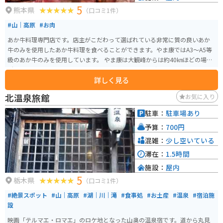
5
熊本県
（口コミ1件）
#山｜高原
#お肉
あか牛料理専門店です。店主がこだわって選ばれている非常に質の良いあか
牛のみを使用したあか牛料理を食べることができます。やま康ではA3～A5等
級のあか牛のみを使用しています。 やま康は大観峰からは約40㎞ほどの場
所、阿蘇郡に位置しているので、阿蘇周辺のツーリングスポットではありま
詳しく見る
すが、有名な観光地などのツーリングスポットとは少し離れています。しか
し、平日でも多くの人が訪れており、常に1時間待ちが当たり前のような大人
北温泉旅館
お気に入り
気店です。
駐車：
駐車場あり
予算：
700円
混雑：
少し空いている
滞在：
1.5時間
施設：
屋内
5
栃木県
（口コミ1件）
#絶景スポット
#山｜高原
#湖｜川｜滝
#食事処
#お土産
#温泉
#宿泊施
設
映画「テルマエ・ロマエ」のロケ地となった山奥の温泉宿です。道から丸見