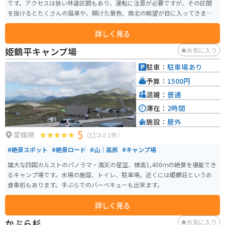
です。アクセスは狭い林道区間もあり、運転に注意が必要ですが、その区間
を抜けるとたくさんの風車や、開けた景色、南北の眺望が目に入ってきま
す。トイレのある綺麗なエリアもあります。
詳しく見る
姫鶴平キャンプ場
お気に入り
駐車：
駐車場あり
予算：
1500円
混雑：
普通
滞在：
2時間
施設：
屋外
5
愛媛県
（口コミ1件）
#絶景スポット
#絶景ロード
#山｜高原
#キャンプ場
雄大な四国カルストのパノラマ・満天の星空、標高1,400ｍの絶景を堪能でき
るキャンプ場です。水場の施設、トイレ、駐車場。近くには姫鶴荘というお
食事処もあります。手ぶらでのバーベキューも出来ます。
詳しく見る
かぶら杉
お気に入り