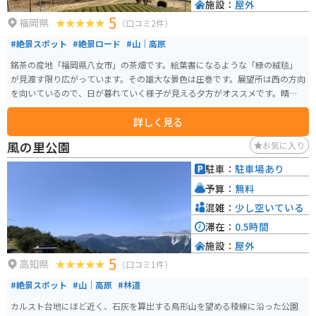
施設：
屋外
5
福岡県
（口コミ2件）
#絶景スポット
#絶景ロード
#山｜高原
銘茶の産地「福岡県八女市」の茶畑です。絵葉書になるような「緑の絨毯」
が見渡す限り広がっています。その雄大な景色は圧巻です。展望所は西の方向
を向いているので、日が暮れていく様子が見える夕方がオススメです。晴れ
た日には有明海や島原半島が見えます。
詳しく見る
風の里公園
お気に入り
駐車：
駐車場あり
予算：
無料
混雑：
少し空いている
滞在：
0.5時間
施設：
屋外
5
高知県
（口コミ1件）
#絶景スポット
#山｜高原
#林道
カルスト台地にほど近く、石灰を算出する鳥形山を望める稜線に沿った公園