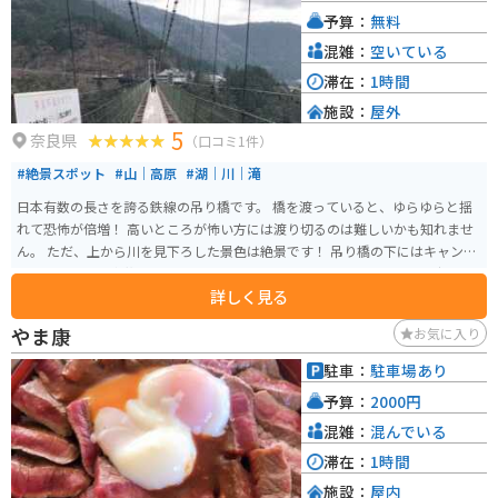
予算：
無料
混雑：
空いている
滞在：
1時間
施設：
屋外
5
奈良県
（口コミ1件）
#絶景スポット
#山｜高原
#湖｜川｜滝
日本有数の長さを誇る鉄線の吊り橋です。 橋を渡っていると、ゆらゆらと揺
れて恐怖が倍増！ 高いところが怖い方には渡り切るのは難しいかも知れませ
ん。 ただ、上から川を見下ろした景色は絶景です！ 吊り橋の下にはキャンプ
場もあるので、家族でバーベキューやテントを張ってゆっくりとした時間を
詳しく見る
大自然の中で楽しめる場所となっています。
やま康
お気に入り
駐車：
駐車場あり
予算：
2000円
混雑：
混んでいる
滞在：
1時間
施設：
屋内