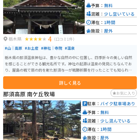
予算：
無料
混雑：
少し空いている
滞在：
1時間
施設：
屋外
4
栃木県
（口コミ1件）
#山｜高原
#お土産
#神社｜寺院
#温泉
栃木県の那須温泉神社は、豊かな自然の中に位置し、四季折々の美しい自然
を感じることができる観光名所です。神社の起源は温泉の発見にちなんでお
り、屋島の戦で扇の的を射た那須与一が戦勝祈願を行ったことでも知られて
います。宝物殿には、那須与一ゆかりの品や乃木大将の遺品などが展示され
詳しく見る
ているので、歴史に興味がある人も楽しめます。 那須温泉神社は、那須町の
パワースポットとしても知られており、特に1つ目の鳥居をくぐって左手にあ
那須高原 南ケ丘牧場
お気に入り
るさざれ石がパワースポットとされ、触れると願いが叶うとも言われていま
す。商売繁昌、家内安全、病気平癒、身体健全、縁結びの御利益があり、那
駐車：
バイク駐車場あり
須与一も祈願したことから必勝祈願の御利益もあるとされています。 参拝時
予算：
無料
間は自由、ただし社務所の開けている時間は9時から16時までとなっていま
す。定休日は特になく、目の前に温泉街の広い駐車場があります。歩いて行け
混雑：
少し混んでいる
るところに観光名所「殺生石」がありますので、合わせて訪れる人がほとん
滞在：
1時間
どです。鳥居前に足湯もあります。
施設：
屋外