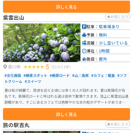
見ることができます。
詳しく見る
紫雲出山
お気に入り
駐車：
駐車場あり
予算：
無料
混雑：
少し空いている
滞在：
1時間
施設：
屋外
5
香川県
（口コミ1件）
#文化施設
#絶景スポット
#絶景ロード
#山｜高原
#カフェ｜軽食
#ソフ
トクリーム
#スイーツ
春は桜が綺麗で、見頃を迎える頃には多くの人が訪れます。夏は紫陽花が有
名です。紫陽花ロードと呼ばれる道は徒歩で散策できます。頂上に紫雲出山遺
跡館があり、そこにあるカフェでは色鮮やかな氷の粒のデザートがありま
す。駐車場から少し歩けば、瀬戸内海を一望できる絶景スポットもあります。
詳しく見る
旅の駅吉丸
お気に入り