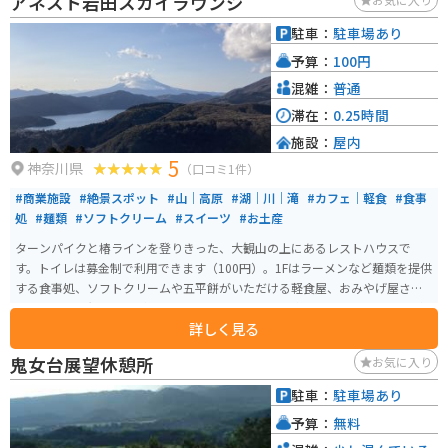
アネスト岩田スカイラウンジ
駐車：
駐車場あり
予算：
100円
混雑：
普通
滞在：
0.25時間
施設：
屋内
5
神奈川県
（口コミ1件）
#商業施設
#絶景スポット
#山｜高原
#湖｜川｜滝
#カフェ｜軽食
#食事
処
#麺類
#ソフトクリーム
#スイーツ
#お土産
ターンパイクと椿ラインを登りきった、大観山の上にあるレストハウスで
す。トイレは募金制で利用できます（100円）。1Fはラーメンなど麺類を提供
する食事処、ソフトクリームや五平餅がいただける軽食屋、おみやげ屋さん
と地元野菜の無人販売があります。 ２Fにはカフェがあります。景色は、天気
詳しく見る
が良ければ芦ノ湖と富士山を一望することができます。週末にはたくさんの
車が集まります。駐車場がとても広く、時折その敷地を使ってイベントが行
鬼女台展望休憩所
お気に入り
われることもあります。冬季は凍結することがあるためバイクでは行くこと
ができない時があります。Twitterにて路面状況を確認することができます。
駐車：
駐車場あり
予算：
無料