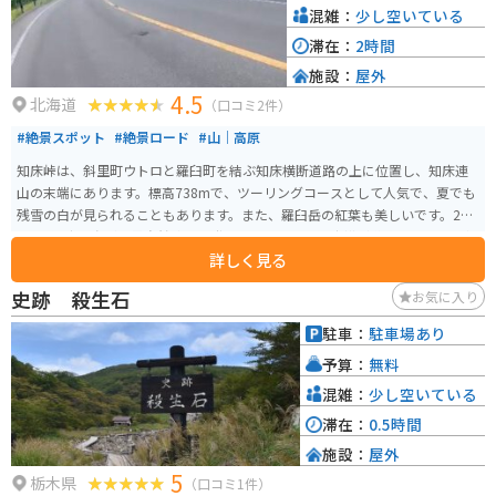
混雑：
少し空いている
滞在：
2時間
施設：
屋外
4.5
北海道
（口コミ2件）
#絶景スポット
#絶景ロード
#山｜高原
知床峠は、斜里町ウトロと羅臼町を結ぶ知床横断道路の上に位置し、知床連
山の末端にあります。標高738mで、ツーリングコースとして人気で、夏でも
残雪の白が見られることもあります。また、羅臼岳の紅葉も美しいです。200
5年に知床半島が世界自然遺産に登録されました。知床横断道路からは、羅臼
詳しく見る
岳を近くに見ることができ、天気が良ければ国後島まで望むことができます。
冬期間は数メートルの降雪のため通行止めになります。野生動物が飛び出し
史跡 殺生石
お気に入り
てくる可能性があるので、走行には十分注意してください。
駐車：
駐車場あり
予算：
無料
混雑：
少し空いている
滞在：
0.5時間
施設：
屋外
5
栃木県
（口コミ1件）