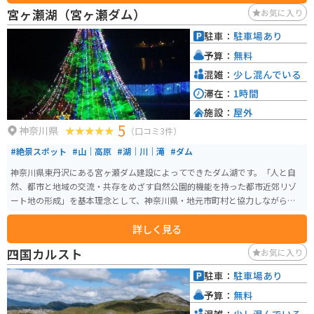
宮ヶ瀬湖（宮ヶ瀬ダム）
お気に入り
駐車：
駐車場あり
予算：
無料
混雑：
少し混んでいる
滞在：
1時間
施設：
屋外
5
神奈川県
（口コミ3件）
#絶景スポット
#山｜高原
#湖｜川｜滝
#ダム
神奈川県東丹沢にある宮ヶ瀬ダム建設によってできたダム湖です。「人と自
然、都市と地域の交流・共存をめざす自然公園的機能を持った都市近郊リゾ
ート地の形成」を基本理念として、神奈川県・地元市町村と協力しながら周
辺整備をしています。 「宮ヶ瀬湖畔エリア」「ダムサイトエリア」「鳥居原
詳しく見る
エリア」の3つの地区に分かれており、エリアごとに見どころや施設などがあ
ります。水の郷交流館、カヌー場、野外音楽堂、遊覧船、ピクニック広場な
四国カルスト
お気に入り
どがあり、一日中楽しめます。 周囲を巡る道路は景色が良く適度なワインデ
ィングのため、神奈川エリアの定番ツーリングコースで、週末になると駐車
駐車：
駐車場あり
場には沢山のライダーで賑わいます。
予算：
無料
混雑：
少し混んでいる