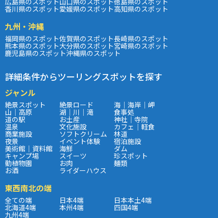
広島県のスポット
山口県のスポット
徳島県のスポット
香川県のスポット
愛媛県のスポット
高知県のスポット
九州・沖縄
福岡県のスポット
佐賀県のスポット
長崎県のスポット
熊本県のスポット
大分県のスポット
宮崎県のスポット
鹿児島県のスポット
沖縄県のスポット
詳細条件からツーリングスポットを探す
ジャンル
絶景スポット
絶景ロード
海｜海岸｜岬
山｜高原
湖｜川｜滝
食事処
道の駅
お土産
神社｜寺院
温泉
文化施設
カフェ｜軽食
商業施設
ソフトクリーム
林道
夜景
イベント体験
宿泊施設
美術館｜資料館
海鮮
ダム
キャンプ場
スイーツ
珍スポット
動植物園
お肉
麺類
お酒
ライダーハウス
東西南北の端
全ての端
日本4端
日本本土4端
北海道4端
本州4端
四国4端
九州4端