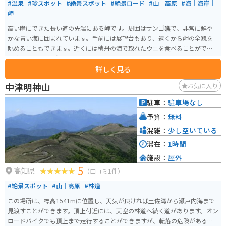
#温泉
#珍スポット
#絶景スポット
#絶景ロード
#山｜高原
#海｜海岸｜
岬
高い崖にできた長い道の先端にある岬です。周囲はサンゴ礁で、非常に鮮や
かな青い海に囲まれています。手前には展望台もあり、遠くから岬の全貌を
眺めることもできます。近くには積丹の海で取れたウニを食べることができ
る飲食店が多く、温泉もあります。
詳しく見る
中津明神山
お気に入り
駐車：
駐車場なし
予算：
無料
混雑：
少し空いている
滞在：
1時間
施設：
屋外
5
高知県
（口コミ1件）
#絶景スポット
#山｜高原
#林道
この場所は、標高1541mに位置し、天気が良ければ土佐湾から瀬戸内海まで
見渡すことができます。頂上付近には、天空の林道へ続く道があります。オン
ロードバイクでも頂上まで走行することができますが、転落の危険があるの