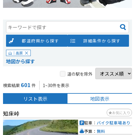
都道府県から探す
詳細条件から探す
山｜高原
地図から探す
道の駅を除外
601
検索結果
件
1~30件を表示
リスト表示
地図表示
知床峠
お気に入り
駐車：
バイク駐車場あり
予算：
無料