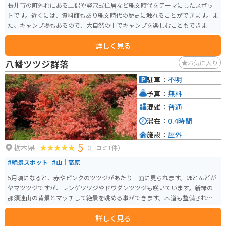
長井市の町外れにある土偶や竪穴式住居など縄文時代をテーマにしたスポッ
トです。近くには、資料館もあり縄文時代の歴史に触れることができます。ま
た、キャンプ場もあるので、大自然の中でキャンプを楽しむこともできま
す。
詳しく見る
八幡ツツジ群落
お気に入り
駐車：
不明
予算：
無料
混雑：
普通
滞在：
0.4時間
施設：
屋外
5
栃木県
（口コミ1件）
#絶景スポット
#山｜高原
5月頃になると、赤やピンクのツツジがあたり一面に見られます。ほとんどが
ヤマツツジですが、レンゲツツジやドウダンツツジも咲いています。新緑の
那須連山の背景とマッチして絶景を眺める事ができます。木道も整備されて
いるので軽装で行っても散策しやすくなっています。
詳しく見る