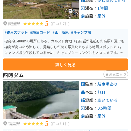
滞在：
1時間
施設：
屋外
5
愛媛県
（口コミ7件）
#絶景スポット
#絶景ロード
#山｜高原
#キャンプ場
標高約1400mの場所にある、カルスト台地（石灰岩が隆起した高原）夏でも
標高が高いため涼しく、見晴らしが良く写真映えもする絶景スポットです。
キャンプ場も併設しているため、キャンプツーリングにもオススメです。ラ
イダーも多く、ライダーズインという簡易宿泊施設も近場にあり。見晴らし
詳しく見る
が良いので星空も綺麗です。
四時ダム
お気に入り
駐車：
駐車場あり
予算：
無料
混雑：
空いている
滞在：
0.5時間
施設：
屋外
5
福島県
（口コミ1件）