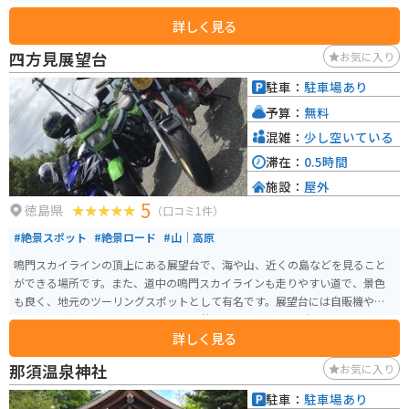
の軽食もあります。
詳しく見る
四方見展望台
お気に入り
駐車：
駐車場あり
予算：
無料
混雑：
少し空いている
滞在：
0.5時間
施設：
屋外
5
徳島県
（口コミ1件）
#絶景スポット
#絶景ロード
#山｜高原
鳴門スカイラインの頂上にある展望台で、海や山、近くの島などを見ること
ができる場所です。また、道中の鳴門スカイラインも走りやすい道で、景色
も良く、地元のツーリングスポットとして有名です。展望台には自販機やト
イレ、望遠鏡、ベンチがあるので、休憩するのにも良い場所です。
詳しく見る
那須温泉神社
お気に入り
駐車：
駐車場あり