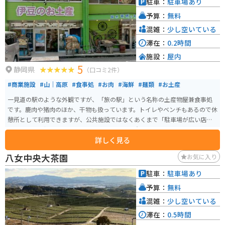
駐車：
駐車場あり
予算：
無料
混雑：
少し空いている
滞在：
0.2時間
施設：
屋内
5
静岡県
（口コミ2件）
#商業施設
#山｜高原
#食事処
#お肉
#海鮮
#麺類
#お土産
一見道の駅のような外観ですが、「旅の駅」という名称の土産物屋兼食事処
です。鹿肉や猪肉のほか、干物も扱っています。トイレやベンチもあるので休
憩所として利用できますが、公共施設ではなくあくまで「駐車場が広い店
舗」なので、持ち込みしたものを飲食すると注意されます。
詳しく見る
八女中央大茶園
お気に入り
駐車：
駐車場あり
予算：
無料
混雑：
少し空いている
滞在：
0.5時間