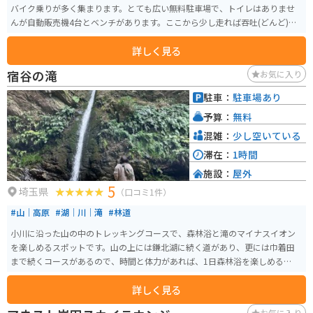
バイク乗りが多く集まります。とても広い無料駐車場で、トイレはありませ
んが自動販売機4台とベンチがあります。ここから少し走れば吞吐(どんど)ダ
ムや「BE KOBE」のモニュメントもあります。
詳しく見る
宿谷の滝
お気に入り
駐車：
駐車場あり
予算：
無料
混雑：
少し空いている
滞在：
1時間
施設：
屋外
5
埼玉県
（口コミ1件）
#山｜高原
#湖｜川｜滝
#林道
小川に沿った山の中のトレッキングコースで、森林浴と滝のマイナスイオン
を楽しめるスポットです。山の上には鎌北湖に続く道があり、更には巾着田
まで続くコースがあるので、時間と体力があれば、1日森林浴を楽しめるスポ
ットです。
詳しく見る
お気に入り