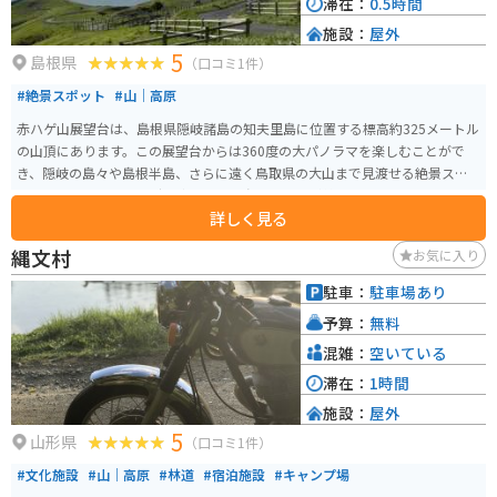
滞在：
0.5時間
施設：
屋外
5
島根県
（口コミ1件）
#絶景スポット
#山｜高原
赤ハゲ山展望台は、島根県隠岐諸島の知夫里島に位置する標高約325メートル
の山頂にあります。この展望台からは360度の大パノラマを楽しむことがで
き、隠岐の島々や島根半島、さらに遠く鳥取県の大山まで見渡せる絶景スポ
ットです。特に、カルデラ湾に浮かぶ島々の景色が美しく、晴れた日には日
詳しく見る
本海に広がる風景が一望できます。 展望台周辺には放牧された牛がのんびり
と草を食む姿も見られます。駐車場やトイレも整備されており、自然を満喫
縄文村
お気に入り
する観光地として人気があります。
駐車：
駐車場あり
予算：
無料
混雑：
空いている
滞在：
1時間
施設：
屋外
5
山形県
（口コミ1件）
#文化施設
#山｜高原
#林道
#宿泊施設
#キャンプ場