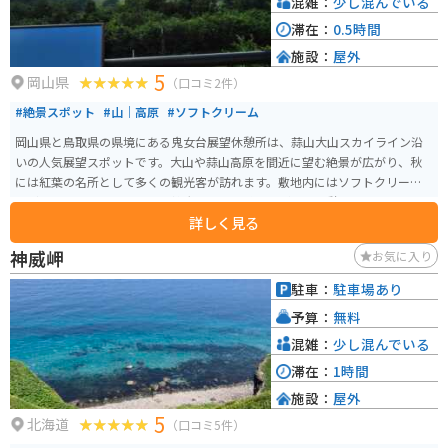
混雑：
少し混んでいる
滞在：
0.5時間
施設：
屋外
5
岡山県
（口コミ2件）
#絶景スポット
#山｜高原
#ソフトクリーム
岡山県と鳥取県の県境にある鬼女台展望休憩所は、蒜山大山スカイライン沿
いの人気展望スポットです。大山や蒜山高原を間近に望む絶景が広がり、秋
には紅葉の名所として多くの観光客が訪れます。敷地内にはソフトクリーム
などを販売する売店もあり、雄大な景色を眺めながらの休憩にぴったりで
詳しく見る
す。駐車場とトイレも完備されており、ドライブやツーリング途中の立ち寄
りスポットとしてもおすすめです。
神威岬
お気に入り
駐車：
駐車場あり
予算：
無料
混雑：
少し混んでいる
滞在：
1時間
施設：
屋外
5
北海道
（口コミ5件）