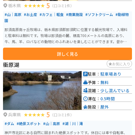
5
栃木県
（口コミ1件）
#山｜高原
#お土産
#カフェ｜軽食
#商業施設
#ソフトクリーム
#動植物
園
那須高原南ヶ丘牧場は、栃木県那須郡那須町に位置する観光牧場で、入場料
と駐車料は無料です。牧場は那須岳の麓、標高700メートルの高原にあり、
牛、馬、羊、ロバなどの動物とのふれあいを楽しむことができます。昔から
ある牧場の姿を損なわないよう、できる限り自然のままの姿が残されていま
詳しく見る
す。 ここでは、日本で約200頭の希少なガーンジィ牛の恵みで作る乳製品の
販売やアイスクリーム作り体験、おいしいグルメを楽しむことができます。
衝原湖
お気に入り
また、乗馬や「めぇ～めぇ～広場」と呼ばれるエリアで動物と触れ合うこと
も可能です。さらに「お食事処 庄屋」や「ジンギスカンハウスサンガ」、
駐車：
駐車場あり
「つむじかふぇ」など、いくつかの食事処やカフェがあります。特に、「ジン
予算：
無料
ギスカンハウスサンガ」では、ヘルシーで柔らかなラムジンギスカンが人気
です。 営業時間は8:00～17:30で、アクセスについては、東北自動車道那須IC
混雑：
少し混んでいる
から車で約15分、約11kmの距離にあります。入り口近くにバイク専用駐車場
滞在：
0.5時間
もあります。
施設：
屋外
5
兵庫県
（口コミ1件）
#ダム
#絶景スポット
#山｜高原
#湖｜川｜滝
神戸市北区にある自然に囲まれた絶景スポットです。休日には車や自転車、