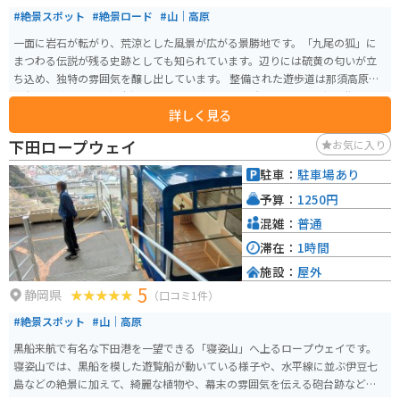
#絶景スポット
#絶景ロード
#山｜高原
一面に岩石が転がり、荒涼とした風景が広がる景勝地です。「九尾の狐」に
まつわる伝説が残る史跡としても知られています。辺りには硫黄の匂いが立
ち込め、独特の雰囲気を醸し出しています。 整備された遊歩道は那須高原展
望台まで続き、那須湯本温泉からもほど近くの場所にあるので、温泉街に泊
詳しく見る
まる方の立ち寄りスポットとなっています。
下田ロープウェイ
お気に入り
駐車：
駐車場あり
予算：
1250円
混雑：
普通
滞在：
1時間
施設：
屋外
5
静岡県
（口コミ1件）
#絶景スポット
#山｜高原
黒船来航で有名な下田港を一望できる「寝姿山」へ上るロープウェイです。
寝姿山では、黒船を模した遊覧船が動いている様子や、水平線に並ぶ伊豆七
島などの絶景に加えて、綺麗な植物や、幕末の雰囲気を伝える砲台跡などを