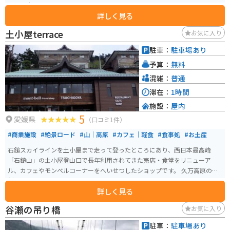
で、注意してください。
詳しく見る
土小屋terrace
お気に入り
駐車：
駐車場あり
予算：
無料
混雑：
普通
滞在：
1時間
施設：
屋内
5
愛媛県
（口コミ1件）
#商業施設
#絶景ロード
#山｜高原
#カフェ｜軽食
#食事処
#お土産
石鎚スカイラインを土小屋まで走って登ったところにあり、西日本最高峰
「石鎚山」の土小屋登山口で長年利用されてきた売店・食堂をリニューア
ル、カフェやモンベルコーナーをへいせつしたショップです。 久万高原の杉
材をふんだんに使った開放感のある店内には、mont-bell friend shopとして
詳しく見る
登山のちょっとしたギアを置いてあったり、土小屋限定モンベルコラボグッ
ズなど、アイテムも多数販売しています。
谷瀬の吊り橋
お気に入り
駐車：
駐車場あり