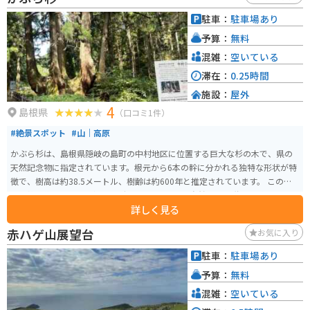
駐車：
駐車場あり
予算：
無料
混雑：
空いている
滞在：
0.25時間
施設：
屋外
4
島根県
（口コミ1件）
#絶景スポット
#山｜高原
かぶら杉は、島根県隠岐の島町の中村地区に位置する巨大な杉の木で、県の
天然記念物に指定されています。根元から6本の幹に分かれる独特な形状が特
徴で、樹高は約38.5メートル、樹齢は約600年と推定されています。 この木
の形態は約2万年前の氷河期を経たものとされ、自然の不思議さを感じさせま
詳しく見る
す。かぶら杉は隠岐三大スギの一つとしても知られ、地域住民にとっても親
しまれる存在です。杉の迫力とその歴史的な価値を感じながら、自然の偉大
赤ハゲ山展望台
お気に入り
さを体感できます。
駐車：
駐車場あり
予算：
無料
混雑：
空いている