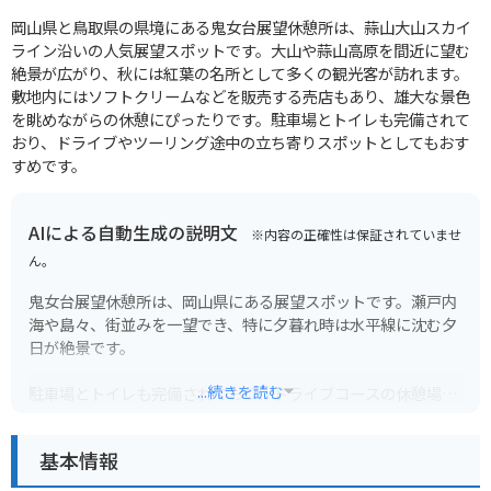
岡山県と鳥取県の県境にある鬼女台展望休憩所は、蒜山大山スカイ
ライン沿いの人気展望スポットです。大山や蒜山高原を間近に望む
絶景が広がり、秋には紅葉の名所として多くの観光客が訪れます。
敷地内にはソフトクリームなどを販売する売店もあり、雄大な景色
を眺めながらの休憩にぴったりです。駐車場とトイレも完備されて
おり、ドライブやツーリング途中の立ち寄りスポットとしてもおす
すめです。
AIによる自動生成の説明文
※内容の正確性は保証されていませ
ん。
鬼女台展望休憩所は、岡山県にある展望スポットです。瀬戸内
海や島々、街並みを一望でき、特に夕暮れ時は水平線に沈む夕
日が絶景です。
...続きを読む
駐車場とトイレも完備されており、ドライブコースの休憩場所
としても最適です。バイクで訪れる場合も、駐車場から景色を
眺められるのでおすすめです。
基本情報
周辺には飲食店や観光スポットは少ないため、事前に計画を立