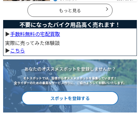
す。この記事ではバイクの寿命について解説します。ま
た、寿命を延ばす方法も解説するので、今のバイクに長
く乗りたい人は参考にしてください。
もっと見る
不要になったバイク用品高く売れます！
▶︎
手数料無料の宅配買取
実際に売ってみた体験談
▶︎
こちら
あなたのオススメスポットを登録しませんか？
モトスポットでは、皆様からオススメスポットを募集しています！
全ライダーのための最高なサービス作りに、ご協力よろしくお願いいたします。
スポットを登録する