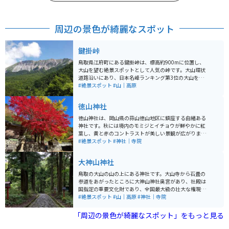
周辺の景色が綺麗なスポット
鍵掛峠
鳥取県江府町にある鍵掛峠は、標高約900mに位置し、
大山を望む絶景スポットとして人気の峠です。大山環状
道路沿いにあり、日本名峰ランキング第3位の大山を正
面に望む迫力ある景観が楽しめます。特に秋の紅葉シー
#絶景スポット
#山｜高原
ズンには多くの観光客やライダーが訪れ、色鮮やかな
山々と澄んだ空のコントラストが見事です。 駐車場やト
徳山神社
イレはありますが、売店や自動販売機はないため事前の
準備が必要です。広くはありませんが、大山の雄大な姿
徳山神社は、岡山県の蒜山徳山地区に鎮座する由緒ある
を写真に収めるには絶好のスポットです。
神社です。秋には境内のモミジとイチョウが鮮やかに紅
葉し、黄と赤のコントラストが美しい景観が広がりま
す。隠れた紅葉の名所で撮影スポットとしても人気が高
#絶景スポット
#神社｜寺院
いです。 歴史的には、牛頭天王として知られ、佐波良神
社とも呼ばれていました。建立は888年と古く、明治時
大神山神社
代に徳山神社と改称されました。その後、幾度かの境内
拡張と建物の改築を経て、今日に至っています。元々は
鳥取の大山の山の上にある神社です。大山寺から石畳の
林家の屋敷神や同族神として祀られていたとされ、毎年
参道をあがったところに大神山神社奥宮があり、社殿は
神楽が奉納されるなど、地域の宗教的な行事にも重要な
国指定の重要文化財であり、全国最大級の壮大な権現造
役割を果たしています。 アクセスは蒜山インター降り
りです。 少し上りながらの石畳の参道を上がっていく形
#絶景スポット
#山｜高原
#神社｜寺院
て、車で10分ほどの場所にあります。駐車場は神社の隣
になり、最後には階段が待っています。この石畳は自然
にありますが台数は少ないです。
石を敷き詰めており、長さ約700mで日本一です。
「周辺の景色が綺麗なスポット」をもっと見る