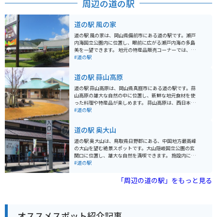
周辺の道の駅
道の駅 風の家
道の駅 風の家は、岡山県備前市にある道の駅です。瀬戸
内海国立公園内に位置し、眼前に広がる瀬戸内海の多島
美を一望できます。 地元の特産品販売コーナーでは、新
鮮な海の幸や農産物が販売されています。レストランで
#道の駅
は、瀬戸内海の新鮮な魚介類を使った料理や、備前名物
の「備前焼」を使った料理が楽しめます。 また、展望台
道の駅 蒜山高原
からは、瀬戸内海の美しい景色を一望できます。バイク
で訪れる場合は、道の駅から駐車場まで続く坂道が少し
道の駅 蒜山高原は、岡山県真庭市にある道の駅です。蒜
急なので注意が必要です。道の駅の周辺には、備前焼の
山高原の雄大な自然の中に位置し、新鮮な地元食材を使
窯元が集まる「備前焼伝統産業会館」や、瀬戸内海の
った料理や特産品が楽しめます。 蒜山高原は、西日本屈
島々を巡る遊覧船乗り場など、観光スポットも充実して
指のリゾート地として知られており、夏はキャンプやハ
#道の駅
いるので、瀬戸内海観光の拠点としておすすめです。
イキング、冬はスキーやスノーボードなど、一年を通し
て楽しむことができます。周辺には、蒜山酪農農業協同
道の駅 奥大山
組合や蒜山ハーブガーデンなど、観光スポットも充実し
ています。 バイクで訪れる場合、道の駅 蒜山高原はツー
道の駅 奥大山は、鳥取県日野郡にある、中国地方最高峰
リングの休憩場所としても最適です。蒜山高原は、ワイ
の大山を望む絶景スポットです。大山隠岐国立公園の玄
ンディングロードが続くことから、多くのライダーに人
関口に位置し、雄大な自然を満喫できます。 施設内に
気があります。周辺には、展望台や景勝地も多く、ツー
は、地元の特産品を販売する売店や、大山そばなどの郷
#道の駅
リングの目的地としてもおすすめです。道の駅では、蒜
土料理が味わえるレストランがあります。売店では、大
山高原の特産品であるジャージー牛乳を使ったソフトク
山牧場の牛乳を使ったソフトクリームやチーズ、地元産
「周辺の道の駅」をもっと見る
リームやヨーグルト、蒜山焼そばなどが人気です。
の野菜などが人気です。 バイクで訪れる場合、道の駅 奥
大山は、ツーリングの休憩場所として最適です。駐車場
も広く、景色を眺めながらゆっくりと休めます。大山環
状道路は、ワインディングロードとしても人気があり、
オススメスポット紹介記事
多くのライダーが訪れます。周辺には、大山寺や鍵掛峠