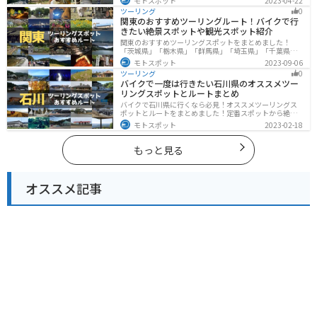
モトスポット
2023-04-22
多くあります。バイクで北海道にツーリングに行く際は
ツーリング
0
参考にしてください。
関東のおすすめツーリングルート！バイクで行
きたい絶景スポットや観光スポット紹介
関東のおすすめツーリングスポットをまとめました！
「茨城県」「栃木県」「群馬県」「埼玉県」「千葉県」
「東京都」「神奈川県」の各県の観光地紹介します。自
モトスポット
2023-09-06
然豊かな山々や湖、温泉地が点在し、四季折々の景色を
ツーリング
0
楽しめるスポットが多数あります。バイクで関東にツー
バイクで一度は行きたい石川県のオススメツー
リングに行く際は参考にしてください。
リングスポットとルートまとめ
バイクで石川県に行くなら必見！オススメツーリングス
ポットとルートをまとめました！定番スポットから絶景
スポット、温泉、海、グルメなど様々なジャンルで楽し
モトスポット
2023-02-18
めます。バイクで石川ツーリングに行こうと思っている
人は、参考にしてください。
もっと見る
オススメ記事