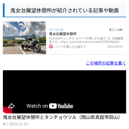
鬼女台展望休憩所が紹介されている記事や動画
ツーリング
2152
0
鬼女台展望休憩所
YouTubeチャンネル【バイクの事とかも話そう】の後藤隆
宣です。https://youtube.com/channel/UCfI4HNboaH5
WQwXaDgtHxaA
2021年7月14日撮影バイクの写真を
バイクの事とかも話そう
2022-04-07
撮りたくなる場所。北の方には大山の頂きが見えます。
通年楽しめますが、特に紅葉の時期が良いと思います。
駐車場とトイレがあるので蒜山ツーリングの休憩に最
適。ソフトクリームが売ってます。土日祝日は混んでい
この場所の記事を書く
るので平日がオススメ。
2020年10月5日撮影【過去に
鬼女台展望台休憩所へツーリングに行った時の動画】【N
C750X】蒜山ツーリング2021ダイジェスト【蒜山高原】
【HONDA】【モトブログ
鬼女台展望休憩所とタンチョウツル（岡山県真庭市蒜山）
IN / 2022-11-13