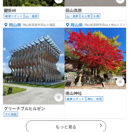
鍵掛峠
蒜山高原
絶景スポット
山｜高原
山｜高原
お土産
お酒
岡山県
岡山県
岡山県真庭市蒜山上福田
岡山県真庭市蒜山上徳山８０７
徳山神社
絶景スポット
神社｜寺院
グリーナブルヒルゼン
文化施設
もっと見る