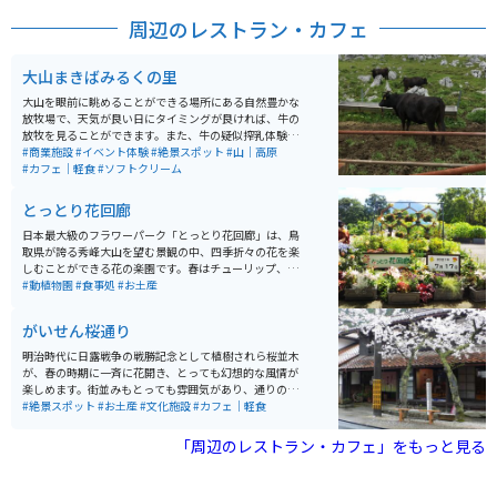
周辺のレストラン・カフェ
大山まきばみるくの里
大山を眼前に眺めることができる場所にある自然豊かな
放牧場で、天気が良い日にタイミングが良ければ、牛の
放牧を見ることができます。また、牛の疑似搾乳体験も
楽しめます。ソフトクリームが濃厚ミルクで絶品なので
#商業施設
#イベント体験
#絶景スポット
#山｜高原
ぜひ食べてください。
#カフェ｜軽食
#ソフトクリーム
とっとり花回廊
日本最大級のフラワーパーク「とっとり花回廊」は、鳥
取県が誇る秀峰大山を望む景観の中、四季折々の花を楽
しむことができる花の楽園です。春はチューリップ、ア
イスランドポピー、5月ごろから夏にかけては10万株も
#動植物園
#食事処
#お土産
のゆりやバラ、秋はコスモスやサルビア、そして冬には
サザンカ、ビオラ、パンジーなど四季の花が園内を覆い
がいせん桜通り
つくします。 総面積50ヘクタールの敷地内の中央には、
直径50ｍ、高さ21ｍのドーム型をしたガラス温室があ
明治時代に日露戦争の戦勝記念として植樹されら桜並木
り、ヤシの木などの熱帯、亜熱帯の植物と、約1,000株
が、春の時期に一斉に花開き、とっても幻想的な風情が
のさまざまな種類の洋ランが1年中咲き乱れています。
楽しめます。街並みもとっても雰囲気があり、通りの両
側を流れる水路の水が流れ、音色もどことなく日本の歴
#絶景スポット
#お土産
#文化施設
#カフェ｜軽食
史、自然の優しさを感じることが出来ます。
「周辺のレストラン・カフェ」をもっと見る