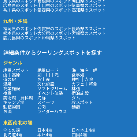
鳥取県のスポット
島根県のスポット
岡山県のスポット
広島県のスポット
山口県のスポット
徳島県のスポット
香川県のスポット
愛媛県のスポット
高知県のスポット
九州・沖縄
福岡県のスポット
佐賀県のスポット
長崎県のスポット
熊本県のスポット
大分県のスポット
宮崎県のスポット
鹿児島県のスポット
沖縄県のスポット
詳細条件からツーリングスポットを探す
ジャンル
絶景スポット
絶景ロード
海｜海岸｜岬
山｜高原
湖｜川｜滝
食事処
道の駅
お土産
神社｜寺院
温泉
文化施設
カフェ｜軽食
商業施設
ソフトクリーム
林道
夜景
イベント体験
宿泊施設
美術館｜資料館
海鮮
ダム
キャンプ場
スイーツ
珍スポット
動植物園
お肉
麺類
お酒
ライダーハウス
東西南北の端
全ての端
日本4端
日本本土4端
北海道4端
本州4端
四国4端