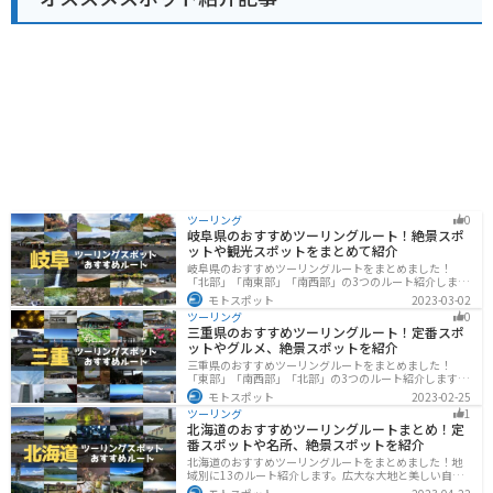
など、観光スポットも点在しており、ツーリングの拠点
としてもおすすめです。 奥大山の豊かな自然の中で、雄
大な景色と新鮮な空気を満喫してください。
ツーリング
0
岐阜県のおすすめツーリングルート！絶景スポ
ットや観光スポットをまとめて紹介
岐阜県のおすすめツーリングルートをまとめました！
「北部」「南東部」「南西部」の3つのルート紹介しま
す。自然豊かな山が充実しており、山を生かした施設や
モトスポット
2023-03-02
グルメ、絶景スポットなど、自然を満喫するツーリング
ツーリング
0
ができます。バイクで岐阜県にツーリングに行く際は参
三重県のおすすめツーリングルート！定番スポ
考にしてください。
ットやグルメ、絶景スポットを紹介
三重県のおすすめツーリングルートをまとめました！
「東部」「南西部」「北部」の3つのルート紹介します。
標高の高いスカイラインからリアス式海岸まであるの
モトスポット
2023-02-25
で、飽きることなくツーリングを堪能できます。バイク
ツーリング
1
で三重県にツーリングに行く際は参考にしてください。
北海道のおすすめツーリングルートまとめ！定
番スポットや名所、絶景スポットを紹介
北海道のおすすめツーリングルートをまとめました！地
域別に13のルート紹介します。広大な大地と美しい自然
が広がり、四季折々の魅力を楽しめる観光スポットが数