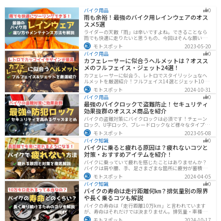
バイク用品
0
雨も余裕！最強のバイク用レインウェアのオス
スメ5選
ライダーの天敵「雨」は辛いですよね。できることなら
雨でも快適に走りたいと思うもの、今回はそんな願いを
叶える最強のバイク用レインウェアを紹介します。レイ
モトスポット
2023-05-20
ンウェアの選び方や撥水力が落ちてきた時のメンテナン
バイク用品
0
ス方法もまとめたので、参考にしてください。
カフェレーサーに似合うヘルメットは？オスス
メのフルフェイス・ジェット24選！
カフェレーサーに似合う、レトロでスタイリッシュなヘ
ルメットを厳選紹介！フルフェイス14選とジェット10選
の多彩なラインナップで、安全性とデザインの両立を実
モトスポット
2024-10-31
現。こだわりのヘルメットで、あなたのライダーズライ
バイク用品
0
フをより魅力的にアップグレードしましょう！
最強のバイクロックで盗難防止！セキュリティ
効果抜群のオススメ商品を紹介
バイクの盗難対策にバイクロックは必須です！チェーン
ロック、U字ロック、ブレードロックなど様々なタイプが
あるので自分の用途に合った使いやすいものを選びまし
モトスポット
2023-05-08
ょう。この記事ではバイクロックの種類と特徴、それぞ
バイク知識
0
れ最強の商品を紹介します。
バイクに乗ると疲れる原因は？疲れないコツと
対策・おすすめアイテムを紹介！
バイクに乗っていて疲れを感じたことはありませんか？
バイクは肩や腰、手、足さまざまな箇所に疲労が蓄積し
やすい乗り物です。できるなら楽に乗りたいですよね。
モトスポット
2024-04-05
原因を知り対策を重ねておけば今よりもっと快適に走行
バイク知識
0
することができます。
バイクの寿命は走行距離何㎞？排気量別の限界
や長く乗るコツも解説
バイクの寿命は「走行距離10万km」と言われています
が、寿命はそれだけでは決まりません。排気量・車種・
日々のメンテナンス・保管状態などでも大きく変わりま
モトスポット
2024-10-17