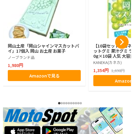
岡山土産「岡山シャインマスカットパ
【10袋セット】カネ
イ」17個入 岡山 お土産 お菓子
ットグミ 果汁グミ ラ
0g×10袋 人気 大容
ノーブランド品
KANEKA(カネカ)
1,980円
1,354円
1,690円
Amazonで見る
Amazo