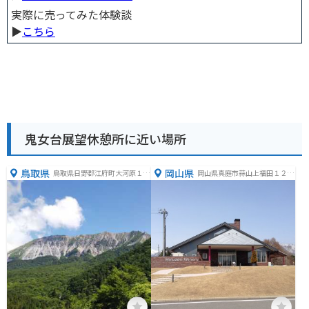
実際に売ってみた体験談
▶︎
こちら
鬼女台展望休憩所に近い場所
鳥取県
岡山県
鳥取県日野郡江府町大河原１５
岡山県真庭市蒜山上福田１２０
３１−２９
５−１９７