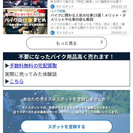
体を傾けて曲がる「特定二輪車」は二輪免許が必要です
が、自立する「トライク」は普通自動車免許で運転で
モトスポット
2026-01-10
き、ヘルメット着用も任意です。維持費はバイク並みです
バイク知識
0
が、運転特性や駐車ルールは車種により異なるため、事
バイクに関わる人気の仕事15選！メリット・デ
前の確認が大切です。
メリットや仕事内容も解説
バイクの仕事と一言で言っても「作る・売る・直す・乗
る・支える」と様々な関わり方ができます。この記事で
は、バイクに関わる人気の仕事をジャンル別に紹介しま
モトスポット
2024-01-11
す。必要な資格や探し方も解説しますので、自分のなり
たい姿をイメージして探してみてください。
もっと見る
不要になったバイク用品高く売れます！
▶︎
手数料無料の宅配買取
実際に売ってみた体験談
▶︎
こちら
あなたのオススメスポットを登録しませんか？
モトスポットでは、皆様からオススメスポットを募集しています！
全ライダーのための最高なサービス作りに、ご協力よろしくお願いいたします。
スポットを登録する