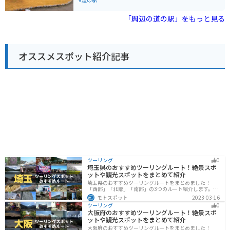
作り、多くの観光客で賑わいます。 建物自体も宿場町の
イキング、冬はスキーやスノーボードなど、一年を通し
景観に配慮した和風の造りとなっており、新庄村の豊か
て楽しむことができます。周辺には、蒜山酪農農業協同
「周辺の道の駅」をもっと見る
な自然や歴史を感じながら休憩できるスポットです。
組合や蒜山ハーブガーデンなど、観光スポットも充実し
ています。 バイクで訪れる場合、道の駅 蒜山高原はツー
リングの休憩場所としても最適です。蒜山高原は、ワイ
ンディングロードが続くことから、多くのライダーに人
オススメスポット紹介記事
気があります。周辺には、展望台や景勝地も多く、ツー
リングの目的地としてもおすすめです。道の駅では、蒜
山高原の特産品であるジャージー牛乳を使ったソフトク
リームやヨーグルト、蒜山焼そばなどが人気です。
ツーリング
0
埼玉県のおすすめツーリングルート！絶景スポ
ットや観光スポットをまとめて紹介
埼玉県のおすすめツーリングルートをまとめました！
「西部」「北部」「南部」の3つのルート紹介します。自
然豊かな西側と街中の東側で違った楽しみ方ができま
モトスポット
2023-03-16
す。バイクで埼玉県にツーリングに行く際は参考にして
ツーリング
0
ください。
大阪府のおすすめツーリングルート！絶景スポ
ットや観光スポットをまとめて紹介
大阪府のおすすめツーリングルートをまとめました！