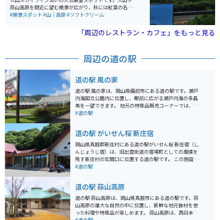
蒜山高原を間近に望む絶景が広がり、秋には紅葉の名所
として多くの観光客が訪れます。敷地内にはソフトクリ
#絶景スポット
#山｜高原
#ソフトクリーム
ームなどを販売する売店もあり、雄大な景色を眺めなが
らの休憩にぴったりです。駐車場とトイレも完備されて
「周辺のレストラン・カフェ」をもっと見る
おり、ドライブやツーリング途中の立ち寄りスポットと
してもおすすめです。
周辺の道の駅
道の駅 風の家
道の駅 風の家は、岡山県備前市にある道の駅です。瀬戸
内海国立公園内に位置し、眼前に広がる瀬戸内海の多島
美を一望できます。 地元の特産品販売コーナーでは、新
鮮な海の幸や農産物が販売されています。レストランで
#道の駅
は、瀬戸内海の新鮮な魚介類を使った料理や、備前名物
の「備前焼」を使った料理が楽しめます。 また、展望台
道の駅 がいせん桜 新庄宿
からは、瀬戸内海の美しい景色を一望できます。バイク
で訪れる場合は、道の駅から駐車場まで続く坂道が少し
岡山県真庭郡新庄村にある道の駅がいせん桜 新庄宿（し
急なので注意が必要です。道の駅の周辺には、備前焼の
んじょうじ宿）は、旧出雲街道の宿場町としての風情を
窯元が集まる「備前焼伝統産業会館」や、瀬戸内海の
残す新庄村の玄関口に位置する道の駅です。 この施設の
島々を巡る遊覧船乗り場など、観光スポットも充実して
特徴は、地元の特産品である「ひめのもち」を全面的に
#道の駅
いるので、瀬戸内海観光の拠点としておすすめです。
打ち出している点です。売店では、ひめのもちを使用し
た切り餅や大福、あられなどが豊富に並んでおり、食堂
道の駅 蒜山高原
ではお餅が入ったうどんや、村の特産品を活かしたメニ
ューを楽しむことができます。 また、道の駅のすぐそば
道の駅 蒜山高原は、岡山県真庭市にある道の駅です。蒜
には、施設名の由来にもなっている「がいせん桜通り」
山高原の雄大な自然の中に位置し、新鮮な地元食材を使
があります。明治39年に日露戦争の勝利を記念して植え
った料理や特産品が楽しめます。 蒜山高原は、西日本屈
られた132本のソメイヨシノが、春には見事な桜並木を
指のリゾート地として知られており、夏はキャンプやハ
#道の駅