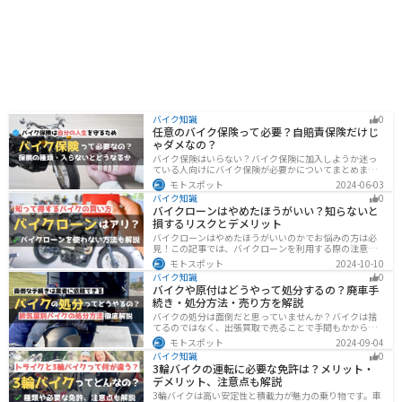
バイク知識
0
任意のバイク保険って必要？自賠責保険だけじ
ゃダメなの？
バイク保険はいらない？バイク保険に加入しようか迷っ
ている人向けにバイク保険が必要かについてまとめまし
た。自賠責保険と任意保険の違いについても解説したの
モトスポット
2024-06-03
で、バイク保険を検討している人は参考にしてくださ
バイク知識
0
い。
バイクローンはやめたほうがいい？知らないと
損するリスクとデメリット
バイクローンはやめたほうがいいのかでお悩みの方は必
見！この記事では、バイクローンを利用する際の注意点
や失敗しない選び方を解説しています。実は、バイクロ
モトスポット
2024-10-10
ーンの選び方にはコツがあります。この記事を読めば、
バイク知識
0
自分に合った賢い選択をすることが可能です。
バイクや原付はどうやって処分するの？廃車手
続き・処分方法・売り方を解説
バイクの処分は面倒だと思っていませんか？バイクは捨
てるのではなく、出張買取で売ることで手間もかからず
お金にできます。売る以外の選択肢も含めて処分方法を
モトスポット
2024-09-04
まとめていますので、バイクを処分しようとしている人
バイク知識
0
は参考にしてください。
3輪バイクの運転に必要な免許は？メリット・
デメリット、注意点も解説
3輪バイクは高い安定性と積載力が魅力の乗り物です。車