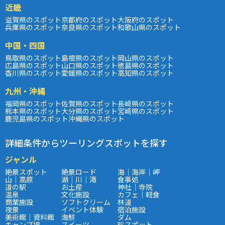
近畿
滋賀県のスポット
京都府のスポット
大阪府のスポット
兵庫県のスポット
奈良県のスポット
和歌山県のスポット
中国・四国
鳥取県のスポット
島根県のスポット
岡山県のスポット
広島県のスポット
山口県のスポット
徳島県のスポット
香川県のスポット
愛媛県のスポット
高知県のスポット
九州・沖縄
福岡県のスポット
佐賀県のスポット
長崎県のスポット
熊本県のスポット
大分県のスポット
宮崎県のスポット
鹿児島県のスポット
沖縄県のスポット
詳細条件からツーリングスポットを探す
ジャンル
絶景スポット
絶景ロード
海｜海岸｜岬
山｜高原
湖｜川｜滝
食事処
道の駅
お土産
神社｜寺院
温泉
文化施設
カフェ｜軽食
商業施設
ソフトクリーム
林道
夜景
イベント体験
宿泊施設
美術館｜資料館
海鮮
ダム
キャンプ場
スイーツ
珍スポット