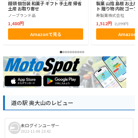
饅頭 個包装 和菓子 ギフト 手土産 帰省
製菓 山陰 島根 お土
土産 お取り寄せ
ト 贈り物 内祝 ゴー
ノーブランド品
寿製菓株式会社
1,480円
1,512円
2,299円
Amazonで見る
Amazo
道の駅 奥大山のレビュー
未ログインユーザー
2022-11-06 23:42