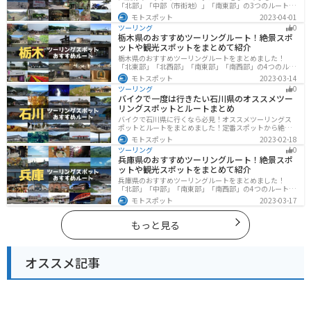
「北部」「中部（市街地）」「南東部」の3つのルート紹
介します。歴史と近代が融合した魅力的なエリアで様々
モトスポット
2023-04-01
な楽しみ方ができます。バイクで大阪府にツーリングに
ツーリング
0
行く際は参考にしてください。
栃木県のおすすめツーリングルート！絶景スポ
ットや観光スポットをまとめて紹介
栃木県のおすすめツーリングルートをまとめました！
「北東部」「北西部」「南東部」「南西部」の4つのルー
ト紹介します。日本を代表する神社や広大な山や滝、湖
モトスポット
2023-03-14
などを歴史や自然を満喫するツーリングができます。バ
ツーリング
0
イクで栃木県にツーリングに行く際は参考にしてくださ
バイクで一度は行きたい石川県のオススメツー
い。
リングスポットとルートまとめ
バイクで石川県に行くなら必見！オススメツーリングス
ポットとルートをまとめました！定番スポットから絶景
スポット、温泉、海、グルメなど様々なジャンルで楽し
モトスポット
2023-02-18
めます。バイクで石川ツーリングに行こうと思っている
ツーリング
0
人は、参考にしてください。
兵庫県のおすすめツーリングルート！絶景スポ
ットや観光スポットをまとめて紹介
兵庫県のおすすめツーリングルートをまとめました！
「北部」「中部」「南東部」「南西部」の4つのルート紹
介します。自然豊かな山を堪能できる北部と中部、街中
モトスポット
2023-03-17
で海辺の南部と違った楽しみ方ができます。バイクで兵
庫県にツーリングに行く際は参考にしてください。
もっと見る
オススメ記事