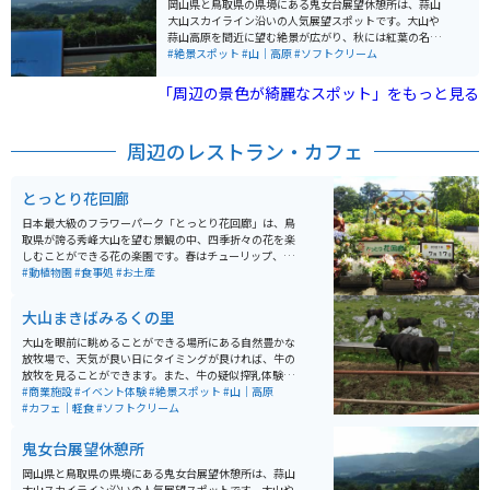
岡山県と鳥取県の県境にある鬼女台展望休憩所は、蒜山
大山スカイライン沿いの人気展望スポットです。大山や
蒜山高原を間近に望む絶景が広がり、秋には紅葉の名所
として多くの観光客が訪れます。敷地内にはソフトクリ
#絶景スポット
#山｜高原
#ソフトクリーム
ームなどを販売する売店もあり、雄大な景色を眺めなが
らの休憩にぴったりです。駐車場とトイレも完備されて
「周辺の景色が綺麗なスポット」をもっと見る
おり、ドライブやツーリング途中の立ち寄りスポットと
してもおすすめです。
周辺のレストラン・カフェ
とっとり花回廊
日本最大級のフラワーパーク「とっとり花回廊」は、鳥
取県が誇る秀峰大山を望む景観の中、四季折々の花を楽
しむことができる花の楽園です。春はチューリップ、ア
イスランドポピー、5月ごろから夏にかけては10万株も
#動植物園
#食事処
#お土産
のゆりやバラ、秋はコスモスやサルビア、そして冬には
サザンカ、ビオラ、パンジーなど四季の花が園内を覆い
大山まきばみるくの里
つくします。 総面積50ヘクタールの敷地内の中央には、
直径50ｍ、高さ21ｍのドーム型をしたガラス温室があ
大山を眼前に眺めることができる場所にある自然豊かな
り、ヤシの木などの熱帯、亜熱帯の植物と、約1,000株
放牧場で、天気が良い日にタイミングが良ければ、牛の
のさまざまな種類の洋ランが1年中咲き乱れています。
放牧を見ることができます。また、牛の疑似搾乳体験も
楽しめます。ソフトクリームが濃厚ミルクで絶品なので
#商業施設
#イベント体験
#絶景スポット
#山｜高原
ぜひ食べてください。
#カフェ｜軽食
#ソフトクリーム
鬼女台展望休憩所
岡山県と鳥取県の県境にある鬼女台展望休憩所は、蒜山
大山スカイライン沿いの人気展望スポットです。大山や