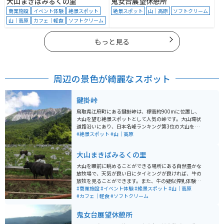
大山まきばみるくの里
鬼女台展望休憩所
商業施設
イベント体験
絶景スポット
絶景スポット
山｜高原
ソフトクリーム
山｜高原
カフェ｜軽食
ソフトクリーム
もっと見る
周辺の景色が綺麗なスポット
鍵掛峠
鳥取県江府町にある鍵掛峠は、標高約900mに位置し、
大山を望む絶景スポットとして人気の峠です。大山環状
道路沿いにあり、日本名峰ランキング第3位の大山を正
面に望む迫力ある景観が楽しめます。特に秋の紅葉シー
#絶景スポット
#山｜高原
ズンには多くの観光客やライダーが訪れ、色鮮やかな
山々と澄んだ空のコントラストが見事です。 駐車場やト
大山まきばみるくの里
イレはありますが、売店や自動販売機はないため事前の
準備が必要です。広くはありませんが、大山の雄大な姿
大山を眼前に眺めることができる場所にある自然豊かな
を写真に収めるには絶好のスポットです。
放牧場で、天気が良い日にタイミングが良ければ、牛の
放牧を見ることができます。また、牛の疑似搾乳体験も
楽しめます。ソフトクリームが濃厚ミルクで絶品なので
#商業施設
#イベント体験
#絶景スポット
#山｜高原
ぜひ食べてください。
#カフェ｜軽食
#ソフトクリーム
鬼女台展望休憩所