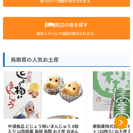
食べログで地図が表示されます。
周辺の宿を探す
楽天トラベルで地図が表示されます。
鳥取県の人気お土産
中浦食品 どじょう掬いまんじゅう 8個
寿製菓株式会社 二十
入り 山陰銘菓 島根 鳥取 お土産 白あん
ト (20枚入) お土産 