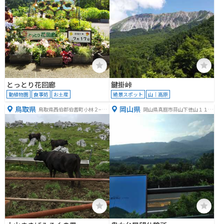
とっとり花回廊
鍵掛峠
動植物園
食事処
お土産
絶景スポット
山｜高原
鳥取県
岡山県
鳥取県西伯郡伯耆町小林２−１
岡山県真庭市蒜山下徳山１１０
１
９