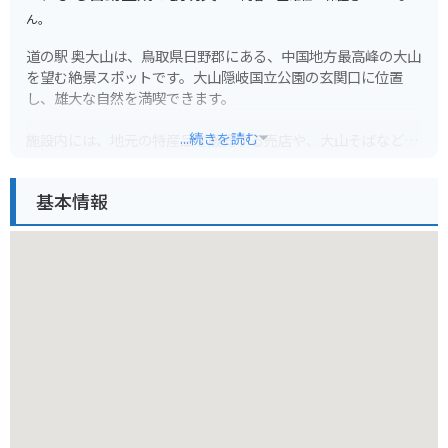
ん。
道の駅 奥大山は、鳥取県日野郡にある、中国地方最高峰の大山
を望む絶景スポットです。大山隠岐国立公園の玄関口に位置
し、雄大な自然を満喫できます。
...続きを読む
施設内には、地元の特産品を販売する売店や、大山そばなどの
郷土料理が味わえるレストランがあります。売店では、大山牧
場の牛乳を使ったソフトクリームやチーズ、地元産の野菜など
基本情報
が人気です。
バイクで訪れる場合、道の駅 奥大山は、ツーリングの休憩場所
として最適です。駐車場も広く、景色を眺めながらゆっくりと
休めます。大山環状道路は、ワインディングロードとしても人
気があり、多くのライダーが訪れます。周辺には、大山寺や鍵
掛峠など、観光スポットも点在しており、ツーリングの拠点と
してもおすすめです。
奥大山の豊かな自然の中で、雄大な景色と新鮮な空気を満喫し
てください。