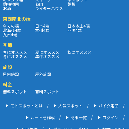
動植物園
お肉
麺類
お酒
ライダーハウス
東西南北の端
全ての端
日本4端
日本本土4端
北海道4端
本州4端
四国4端
九州4端
季節
春にオススメ
夏にオススメ
秋にオススメ
冬にオススメ
年中オススメ
施設
屋内施設
屋外施設
料金
無料スポット
有料スポット
モトスポットとは
人気スポット
バイク用品
ルートを作成
記事一覧
ログイン