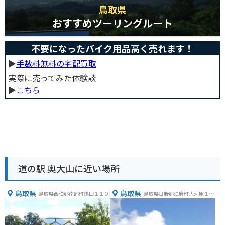
鳥取県
おすすめツーリングルート
不要になったバイク用品高く売れます！
▶︎
手数料無料の宅配買取
実際に売ってみた体験談
▶︎
こちら
道の駅 奥大山に近い場所
鳥取県
鳥取県
鳥取県西伯郡南部町鶴田１１０
鳥取県日野郡江府町大河原１５
３１−２９