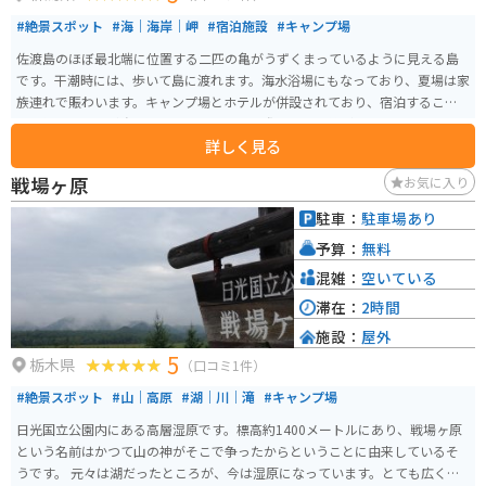
#絶景スポット
#海｜海岸｜岬
#宿泊施設
#キャンプ場
佐渡島のほぼ最北端に位置する二匹の亀がうずくまっているように見える島
です。干潮時には、歩いて島に渡れます。海水浴場にもなっており、夏場は家
族連れで賑わいます。キャンプ場とホテルが併設されており、宿泊すること
も可能です。風が強いのでキャンプをする際はタープ等が飛ばされないよう
詳しく見る
に注意が必要です。
戦場ヶ原
お気に入り
駐車：
駐車場あり
予算：
無料
混雑：
空いている
滞在：
2時間
施設：
屋外
5
栃木県
（口コミ1件）
#絶景スポット
#山｜高原
#湖｜川｜滝
#キャンプ場
日光国立公園内にある高層湿原です。標高約1400メートルにあり、戦場ヶ原
という名前はかつて山の神がそこで争ったからということに由来しているそ
うです。 元々は湖だったところが、今は湿原になっています。とても広く、