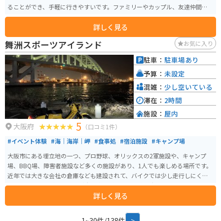
ることができ、手軽に行きやすいです。ファミリーやカップル、友達仲間で賑
わうスポットです。
詳しく見る
舞洲スポーツアイランド
お気に入り
駐車：
駐車場あり
予算：
未設定
混雑：
少し空いている
滞在：
2時間
施設：
屋内
5
大阪府
（口コミ1件）
#イベント体験
#海｜海岸｜岬
#食事処
#宿泊施設
#キャンプ場
大阪市にある埋立地の一つ、プロ野球、オリックスの2軍施設や、キャンプ
場、BBQ場、障害者施設など多くの施設があり、1人でも楽しめる場所です。
近年では大きな会社の倉庫なども建設されて、バイクでは少し走行しにくく
はなっていますが、休日など大型車両がない日は道も広いのでゆったりと走
詳しく見る
行できます。
1~30件/138件
>