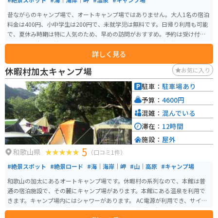
設備としては手作りのワイルドな感じではありますが、「自由な空間」「自
由な時間」を楽しめるところです。
昔ながらのキャンプ場で、オートキャンプ場ではありません。大人1名の宿泊
料金は400円、小中学生は200円で、未就学児は無料です。日帰り利用も可能
で、夏休み時期は特に人気のため、早めの訪問がおすすめ。予約は受け付け
ておらず、全て先着順となっています。 施設には管理事務所や炊事場、トイ
詳しく見る
レがあり、また4名用のケビンや2名用のケビンも利用可能。特に2名用のケビ
ンには電源コンセントがありますが、それ以外の場所ではAC電源の利用はで
休暇村加太キャンプ場
お気に入り
きません。 木立の中にあり、夕陽台展望台からは夕日に照らされた海面を眺
めることができ、近くには「夕陽台の湯」や「知床ボランティア活動施設」
駐車：
駐車場あり
もあります。市街地に隣接しながらも、森の中でのキャンプを楽しむことが
予算：
4600円
でき、林間のサイトはややデコボコした傾斜地となっています。 混雑時には
好条件の場所でテントを張るのが難しいかもしれませんが、空いている時は
混雑：
混んでいる
快適なサイトを選ぶことができます。夕日を眺める際は、展望台が大変混雑
滞在：
12時間
するので、近くのホテルの駐車場からの眺めもおすすめです。近隣にはコン
施設：
屋外
ビニや温泉施設もあり、知床観光や知床登山のベースキャンプとしても最適
5
な場所です。
和歌山県
（口コミ1件）
#絶景スポット
#絶景ロード
#海｜海岸｜岬
#山｜高原
#キャンプ場
和歌山の加太にあるオートキャンプ場です。休暇村の系列なので、本館は普
通の宿泊施設で、その麓にキャンプ場があります。本館にある温泉を利用で
きます。キャンプ場内にはシャワーがあります。 AC電源が利用でき、サイト
内に車を停めれます。夜にはキャンプ場内にある芝生の広場で星を眺めるこ