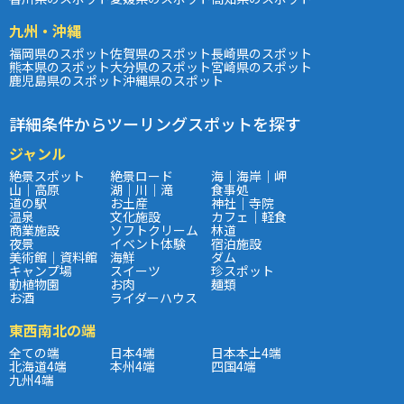
九州・沖縄
福岡県のスポット
佐賀県のスポット
長崎県のスポット
熊本県のスポット
大分県のスポット
宮崎県のスポット
鹿児島県のスポット
沖縄県のスポット
詳細条件からツーリングスポットを探す
ジャンル
絶景スポット
絶景ロード
海｜海岸｜岬
山｜高原
湖｜川｜滝
食事処
道の駅
お土産
神社｜寺院
温泉
文化施設
カフェ｜軽食
商業施設
ソフトクリーム
林道
夜景
イベント体験
宿泊施設
美術館｜資料館
海鮮
ダム
キャンプ場
スイーツ
珍スポット
動植物園
お肉
麺類
お酒
ライダーハウス
東西南北の端
全ての端
日本4端
日本本土4端
北海道4端
本州4端
四国4端
九州4端