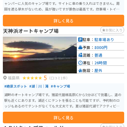
ャンパーに人気のキャンプ場です。サイトに車の乗り入れはできません。周
囲を遮る草木がないため、風が強いですが景色は最高です。炊事場・トイ
レ・シャワーがあります。料金は800円。
詳しく見る
天神浜オートキャンプ場
お気に入り
駐車：
駐車場あり
予算：
8000円
混雑：
普通
滞在：
26時間
施設：
屋外
5
福島県
（口コミ1件）
#絶景スポット
#湖｜川｜滝
#キャンプ場
湖畔のオートキャンプ場です。猪苗代磐梯高原ICから5分ほどで到着し、道の
駅も近くにあります。湖近くにテントを張ることも可能ですが、予約制のロ
ッジもあるのでテントがなくても大丈夫です。夏は猪苗代湖でアクティビテ
ィ、磐梯山もあるので足を延ばせば登山もできます。夕日が沈んでいく景色
詳しく見る
がとても綺麗です。
お気に入り