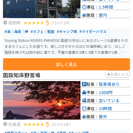
滞在：
1.5時間
施設：
屋内
5
高知県
（口コミ1件）
#海｜海岸｜岬
#カフェ｜軽食
#キャンプ場
#ライダーハウス
Touring Station RIDERS PARADISE 国道55号沿いにあるガレージ&倉庫をその
ままカフェにしたお店です。波しぶきがかかるほどの海岸線にあり、はしご
階段を降りれば目の前に海です。平屋の倉庫が2棟と3建ての倉庫が1棟、それ
に挟まれるように広場兼駐車エリア、またそれとは別に大きくは無いですが
詳しく見る
海に面した見晴らしの良いキャンプ場があります。 キャンプ場の奧の林の中
には自由に使えるハンモック（5,6本ほど）のエリアもあります。平屋の倉庫
国設知床野営場
お気に入り
はエリアが分かれており、飲食を注文するエリアと展示&ステージエリアがあ
ります。 3階建ての倉庫の方は、1階は主に4輪、2階と3階は、2輪が展示され
駐車：
駐車場あり
ており、さらに3階には、バイクの展示とともに窓際にイスとテーブルがあ
予算：
1000円
り、窓から海が見えます。キャンプエリアを含めて、注文した食べ物をどこで
食べてもOKです。自分のバイクの側で食べるもよし、展示を見ながらや、海
混雑：
空いている
を見ながらタープの下で・・などなど。 白髪長髪、髭のご主人もバイク乗り
滞在：
10時間
で、数十台所有し、展示しています。60年〜80年くらいの昔懐かしいバイク
施設：
屋外
が何点も展示されており、見ているだけで楽しめます。写真撮影、SNSへのU
5
Pは自由にOKとのことですが、展示物のお触りは厳禁です。 食事のメニュー
北海道
（口コミ1件）
は軽食＆ドリンクがメインです。人懐っこいワンちゃんと猫ちゃんもいます。
#絶景スポット
#海｜海岸｜岬
#温泉
#キャンプ場