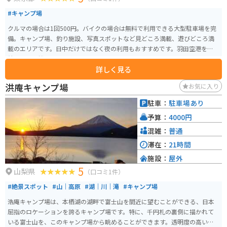
#キャンプ場
クルマの場合は1回500円。バイクの場合は無料で利用できる大型駐車場を完
備。キャンプ場、釣り施設、写真スポットなど見どころ満載、遊びどころ満
載のエリアです。日中だけではなく夜の利用もおすすめです。羽田空港を離発
着する飛行機も間近に楽しめたりもします。
詳しく見る
洪庵キャンプ場
お気に入り
駐車：
駐車場あり
予算：
4000円
混雑：
普通
滞在：
21時間
施設：
屋外
5
山梨県
（口コミ1件）
#絶景スポット
#山｜高原
#湖｜川｜滝
#キャンプ場
浩庵キャンプ場は、本栖湖の湖畔で富士山を間近に望むことができる、日本
屈指のロケーションを誇るキャンプ場です。特に、千円札の裏側に描かれて
いる富士山を、このキャンプ場から眺めることができます。透明度の高い本