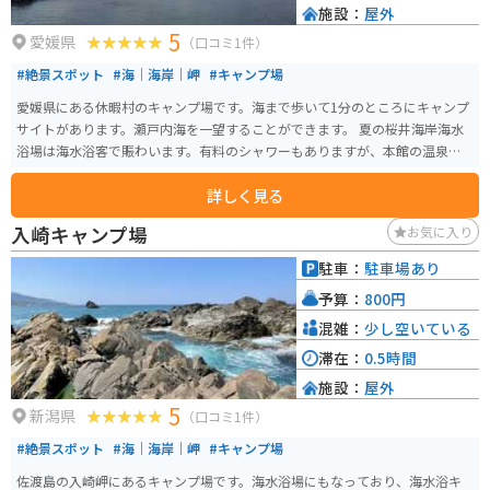
施設：
屋外
5
愛媛県
（口コミ1件）
#絶景スポット
#海｜海岸｜岬
#キャンプ場
愛媛県にある休暇村のキャンプ場です。海まで歩いて1分のところにキャンプ
サイトがあります。瀬戸内海を一望することができます。 夏の桜井海岸海水
浴場は海水浴客で賑わいます。有料のシャワーもありますが、本館の温泉施
設も利用できます。サイト内に車を停めることができます。 常設サイトもあ
詳しく見る
り、何も持っていかずにキャンプを体験することも可能です。キャンプ場は2
サイトに分かれています。
入崎キャンプ場
お気に入り
駐車：
駐車場あり
予算：
800円
混雑：
少し空いている
滞在：
0.5時間
施設：
屋外
5
新潟県
（口コミ1件）
#絶景スポット
#海｜海岸｜岬
#キャンプ場
佐渡島の入崎岬にあるキャンプ場です。海水浴場にもなっており、海水浴キ