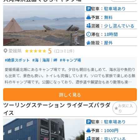
駐車：
駐車場あり
予算：
無料
混雑：
少し混んでいる
滞在：
18時間
施設：
屋外
5
愛媛県
（口コミ1件）
#絶景スポット
#海｜海岸｜岬
#キャンプ場
愛媛県最北端にあるキャンプ場です。夕日も朝日も楽しめて、海水浴や魚釣り
も出来て、景色も良い。トイレも完備しています。ソロでも家族で楽しめる無
料のキャンプ場です。公園になっており、遊歩道や展望台もあり散策も楽し
めます。
詳しく見る
ツーリングステーション ライダーズパラダ
お気に入
り
イス
駐車：
駐車場あり
予算：
1000円
混雑：
空いている