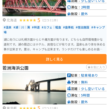
混雑：
少し空いている
滞在：
2時間
施設：
屋外
5
北海道
（口コミ1件）
#温泉
#湖｜川｜滝
#林道
#カフェ｜軽食
#食事処
#宿泊施設
#キャンプ
場
湖に向うには札幌方面からと千歳方面が有ります。どちらも自然環境豊かな
道則です。湖の周辺にはホテル、民宿などが有ります。温泉もあり体を休める
事が出来ます。夏は、キャンプも出来ます。ランチだけでも楽しめるお店が数
軒有ります。
詳しく見る
若洲海浜公園
お気に入り
駐車：
駐車場あり
予算：
無料
混雑：
少し空いている
滞在：
5時間
施設：
屋外
5
東京都
（口コミ1件）