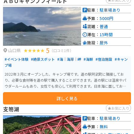
ＡＢＵキャンプフィールド
駐車：
駐車場あり
予算：
5000円
混雑：
普通
滞在：
15時間
施設：
屋外
5
山口県
（口コミ1件）
#イベント体験
#絶景スポット
#海｜海岸｜岬
#海鮮
#宿泊施設
#キャン
プ場
2022年３月にオープンした、キャンプ場です。道の駅阿武町に隣接してお
り、必要な食材等を道の駅で購入することができます。道の駅には温泉やパ
ウダールームもあり、女性でも安心して利用できます。日本海に面してお
り、釣りや夕陽も楽しめます。
詳しく見る
支笏湖
お気に入り
駐車：
駐車場あり
予算：
無料