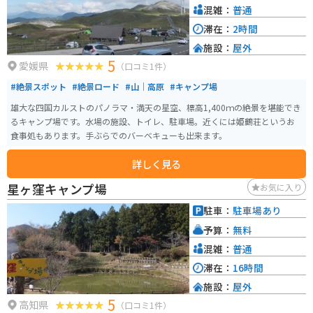
混雑：
普通
滞在：
2時間
施設：
屋外
5
愛媛県
（口コミ1件）
#絶景スポット
#絶景ロード
#山｜高原
#キャンプ場
雄大な四国カルストのパノラマ・満天の星空、標高1,400ｍの絶景を堪能でき
るキャンプ場です。水場の施設、トイレ、駐車場。近くには姫鶴荘というお
食事処もあります。手ぶらでのバーベキューも出来ます。
詳しく見る
星ヶ窪キャンプ場
お気に入り
駐車：
駐車場あり
予算：
無料
混雑：
普通
滞在：
16時間
施設：
屋外
5
高知県
（口コミ1件）