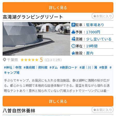
周りを歩ける歩道もあるので、歩いて周りを1週することもできます。
詳しく見る
高滝湖グランピングリゾート
お気に入り
駐車：
駐車場あり
予算：
17000円
混雑：
少し空いている
滞在：
19時間
施設：
屋内
5
千葉県
（口コミ1件）
#神社｜寺院
#美術館｜資料館
#ダム
#絶景ロード
#湖｜川｜滝
#夜景
#
キャンプ場
手ぶらでキャンプ、お風呂にも入れる宿泊施設。春は湖畔に満開の桜が広が
る。都心から１時間で本格的な田舎体験ができる。星空を見ながら寝れる透
明なテントあり！意外と知られていない穴場スポットでツーリングには最高
のスポット。
詳しく見る
八曽自然休養林
お気に入り