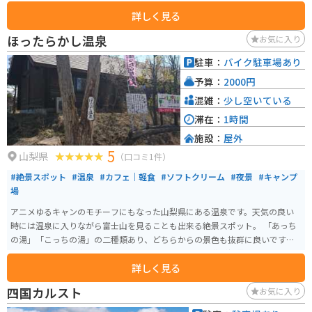
す。
詳しく見る
ほったらかし温泉
お気に入り
駐車：
バイク駐車場あり
予算：
2000円
混雑：
少し空いている
滞在：
1時間
施設：
屋外
5
山梨県
（口コミ1件）
#絶景スポット
#温泉
#カフェ｜軽食
#ソフトクリーム
#夜景
#キャンプ
場
アニメゆるキャンのモチーフにもなった山梨県にある温泉です。天気の良い
時には温泉に入りながら富士山を見ることも出来る絶景スポット。 「あっち
の湯」「こっちの湯」の二種類あり、どちらからの景色も抜群に良いです。
高地にあるので道中にて下を見下ろすと色々な果物の花が視界に入るので、
詳しく見る
富士山だけを目当てに来た人は良い意味で裏切られます。春は一面桜が咲き
誇るのもまた良し。
四国カルスト
お気に入り