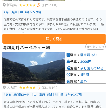
5
新潟県
（口コミ1件）
#海｜海岸｜岬
#キャンプ場
佐渡で初めて作られた灯台です。現存する日本最古の鉄造りの灯台で、その
歴史的・文化的価値を認められ「世界灯台100選」にも選ばれています。「姫
崎灯台館」という資料館がありますが、2022年5月現在は閉館されています。
キャンプ場も併設されています。トイレ・炊事場があります。
詳しく見る
滝畑湖畔バーベキュー場
お気に入り
駐車：
駐車場あり
予算：
3000円
混雑：
少し混んでいる
滞在：
4時間
施設：
屋外
5
大阪府
（口コミ1件）
#ダム
#絶景ロード
#山｜高原
#湖｜川｜滝
#キャンプ場
大阪の山々の中にあるダム近くのバーベキュー場です。きれいな川の水で、
夏場には子供たちが水着で遊んだりしています。日避けテントや道具も借り