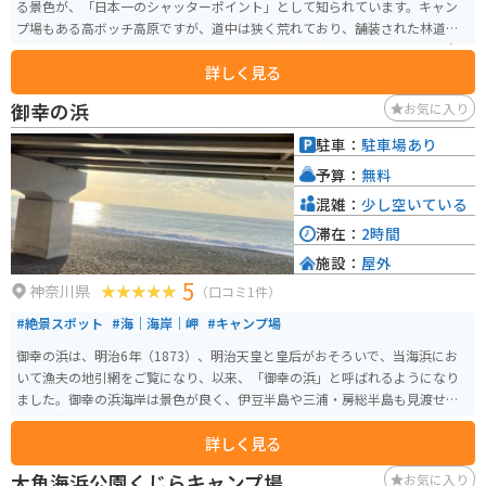
る景色が、「日本一のシャッターポイント」として知られています。キャン
プ場もある高ボッチ高原ですが、道中は狭く荒れており、舗装された林道の
ような雰囲気があります。 12月から4月まで冬季通行止めになるため、注意
詳しく見る
が必要です。高ボッチ高原での景色は、一生の思い出になること間違いなし
です。
御幸の浜
お気に入り
駐車：
駐車場あり
予算：
無料
混雑：
少し空いている
滞在：
2時間
施設：
屋外
5
神奈川県
（口コミ1件）
#絶景スポット
#海｜海岸｜岬
#キャンプ場
御幸の浜は、明治6年（1873）、明治天皇と皇后がおそろいで、当海浜にお
いて漁夫の地引網をご覧になり、以来、「御幸の浜」と呼ばれるようになり
ました。御幸の浜海岸は景色が良く、伊豆半島や三浦・房総半島も見渡せ、
海辺の散策などが楽しめます。
詳しく見る
大角海浜公園くじらキャンプ場
お気に入り