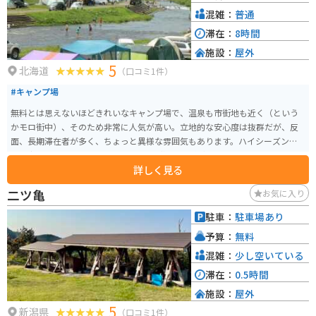
混雑：
普通
滞在：
8時間
施設：
屋外
5
北海道
（口コミ1件）
#キャンプ場
無料とは思えないほどきれいなキャンプ場で、温泉も市街地も近く（という
かモロ街中）、そのため非常に人気が高い。立地的な安心度は抜群だが、反
面、長期滞在者が多く、ちょっと異様な雰囲気もあります。ハイシーズンで
は、当日利用者はテントを張れないほど混む。ビギナーでも利用に問題はな
詳しく見る
いが、主（ヌシ）のような人がいるので要注意。気の弱い人は避けた方がい
いかも。なお、温泉が川向こうにあり徒歩で行くことができる。これも人気
二ツ亀
お気に入り
に拍車を掛けている要因。平日利用なら天国級の環境です。
駐車：
駐車場あり
予算：
無料
混雑：
少し空いている
滞在：
0.5時間
施設：
屋外
5
新潟県
（口コミ1件）