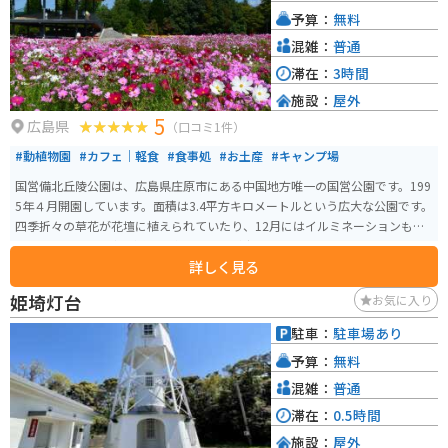
予算：
無料
混雑：
普通
滞在：
3時間
施設：
屋外
5
広島県
（口コミ1件）
#動植物園
#カフェ｜軽食
#食事処
#お土産
#キャンプ場
国営備北丘陵公園は、広島県庄原市にある中国地方唯一の国営公園です。199
5年４月開園しています。面積は3.4平方キロメートルという広大な公園です。
四季折々の草花が花壇に植えられていたり、12月にはイルミネーションも設
けられます。一年中を通して楽しむことが出来ます。
詳しく見る
姫埼灯台
お気に入り
駐車：
駐車場あり
予算：
無料
混雑：
普通
滞在：
0.5時間
施設：
屋外