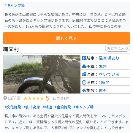
#キャンプ場
長者集落の山頂部には平らな広場があり、中央には「星の池」と呼ばれる隕
石の落下跡があるキャンプ場があります。昭和34年まではここに草競馬のコ
ースがあり、1万人もの観客でにぎわっていました。 山の中にあるこのキャン
プ場では、満天の星を楽しむことができます。また、国際宇宙ステーション
詳しく見る
「きぼう」で8か月間宇宙に滞在した「宇宙桜」も植えられています。
縄文村
お気に入り
駐車：
駐車場あり
予算：
無料
混雑：
空いている
滞在：
1時間
施設：
屋外
5
山形県
（口コミ1件）
#文化施設
#山｜高原
#林道
#宿泊施設
#キャンプ場
長井市の町外れにある土偶や竪穴式住居など縄文時代をテーマにしたスポッ
トです。近くには、資料館もあり縄文時代の歴史に触れることができます。ま
た、キャンプ場もあるので、大自然の中でキャンプを楽しむこともできま