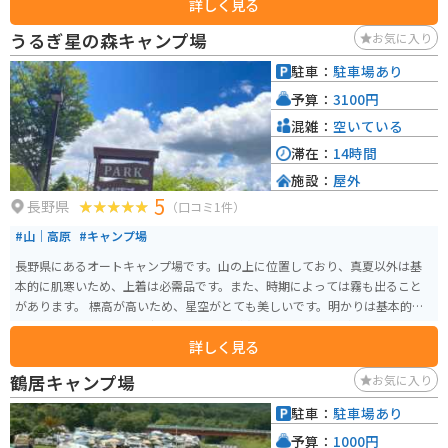
詳しく見る
とができます。テニスコートもあり、海水浴場にも車で約4分です。
うるぎ星の森キャンプ場
お気に入り
駐車：
駐車場あり
予算：
3100円
混雑：
空いている
滞在：
14時間
施設：
屋外
5
長野県
（口コミ1件）
#山｜高原
#キャンプ場
長野県にあるオートキャンプ場です。山の上に位置しており、真夏以外は基
本的に肌寒いため、上着は必需品です。また、時期によっては霧も出ること
があります。 標高が高いため、星空がとても美しいです。明かりは基本的に
トイレにしかないため、夜になると周辺が真っ暗になりますが、そのためよ
詳しく見る
り星が明るく、たくさん見ることができる場所でもあります。 バイクでキャ
ンプ旅行を計画する際には、寒さに備えて上着を持参することをおすすめし
鶴居キャンプ場
お気に入り
ます。
駐車：
駐車場あり
予算：
1000円