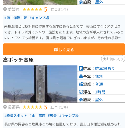
施設：
屋外
5
愛媛県
（口コミ1件）
#海｜海岸｜岬
#キャンプ場
来島海峡とは反対側に位置する海岸にある公園です。砂浜にすぐにアクセス
でき、トイレ以外にシャワー施設もあります。地域の方が手入れされていると
のことでとても綺麗です。 夏は海水浴客でにぎわいますが、その他の季節で
も海が見えて、綺麗な夕日が見えることで人気です。広い芝の公園になってい
詳しく見る
ますので、家族連れで遊ぶにも適しています。キャンプも無料です。
高ボッチ高原
お気に入り
駐車：
駐車場あり
予算：
無料
混雑：
普通
滞在：
1時間
施設：
屋外
5
長野県
（口コミ1件）
#絶景スポット
#山｜高原
#夜景
#キャンプ場
長野県の岡谷市と塩尻市との境に位置しており、富士山や諏訪湖を眺められ