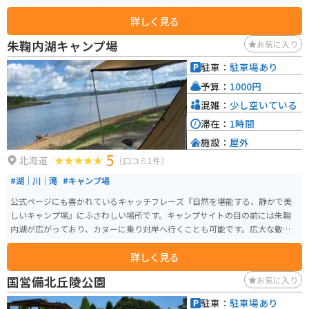
栖湖の湖畔に位置し、条件が良ければ逆さ富士やダイヤモンド富士が見られ
詳しく見る
るかもしれません。
朱鞠内湖キャンプ場
お気に入り
駐車：
駐車場あり
予算：
1000円
混雑：
少し空いている
滞在：
1時間
施設：
屋外
5
北海道
（口コミ1件）
#湖｜川｜滝
#キャンプ場
公式ページにも書かれているキャッチフレーズ『自然を堪能する、静かで美
しいキャンプ場』にふさわしい場所です。キャンプサイトの目の前には朱鞠
内湖が広がっており、カヌーに乗り対岸へ行くことも可能です。広大な敷地
でありながら、野外灯が少ないため天気の良い日には星空を堪能できます。
詳しく見る
連休にはソロキャンプを楽しむライダんから、カップルや家族連れのキャン
ピングカーや四輪駆動車がづらりとテントのそばに駐車しています。
国営備北丘陵公園
お気に入り
駐車：
駐車場あり