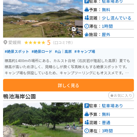
駐車：
駐車場あり
予算：
無料
混雑：
少し混んでいる
滞在：
1時間
施設：
屋外
5
愛媛県
（口コミ7件）
#絶景スポット
#絶景ロード
#山｜高原
#キャンプ場
標高約1400mの場所にある、カルスト台地（石灰岩が隆起した高原）夏でも
標高が高いため涼しく、見晴らしが良く写真映えもする絶景スポットです。
キャンプ場も併設しているため、キャンプツーリングにもオススメです。ラ
イダーも多く、ライダーズインという簡易宿泊施設も近場にあり。見晴らし
詳しく見る
が良いので星空も綺麗です。
鴨池海岸公園
お気に入り
駐車：
駐車場あり
予算：
無料
混雑：
普通
滞在：
3時間