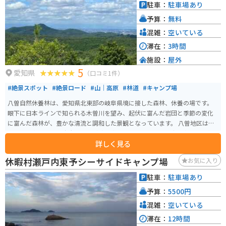
駐車：
駐車場あり
予算：
無料
混雑：
空いている
滞在：
3時間
施設：
屋外
5
愛知県
（口コミ1件）
#絶景スポット
#絶景ロード
#山｜高原
#林道
#キャンプ場
八曽自然休養林は、愛知県北東部の岐阜県境に接した森林、休養の場です。
眼下に日本ラインで知られる木曽川を望み、起伏に富んだ岩団と季節の変化
に富んだ森林が、豊かな清流と調和した景観となっています。 八曽地区は、
黒平山を中心とした広大な緑の丘陵地帯を形成しています。森の中には五条
詳しく見る
川が流れ、厳頭洞、八曽滝などが見られる渓流と、天狗岩と呼ばれる奇岩な
ど変化に富んだ自然景観を満喫できます。
休暇村瀬戸内東予シーサイドキャンプ場
お気に入り
駐車：
駐車場あり
予算：
5500円
混雑：
空いている
滞在：
12時間