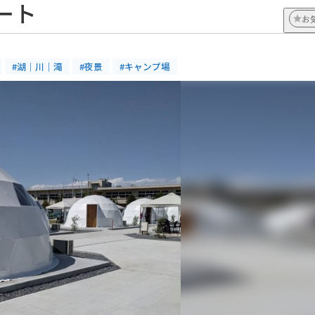
ート
お
#湖｜川｜滝
#夜景
#キャンプ場