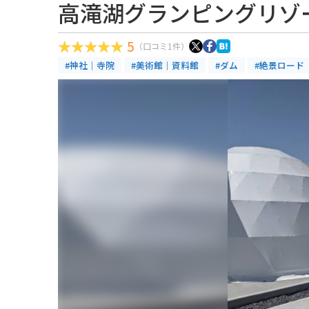
高滝湖グランピングリゾ
5
（口コミ1件）
#神社｜寺院
#美術館｜資料館
#ダム
#絶景ロード