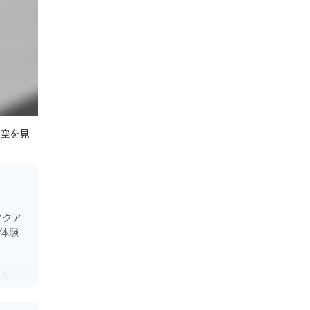
空を見
アクア
体験
込みは
ットも