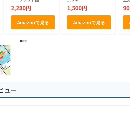
ん 和菓子 饅頭 千葉
生 ベイクドクッキ
契
2,280円
1,500円
9
土産 房総 個包装 手
ー チョコチップ入
社
土産
り 千葉県産のピー
の
ナッツ使用 12枚入
Amazonで見る
Amazonで見る
り
ビュー