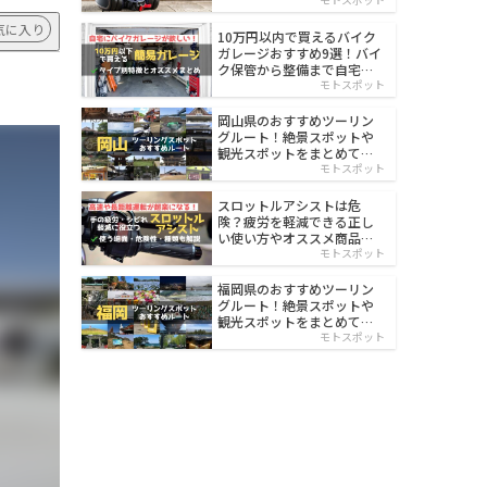
イルド
気に入り
10万円以内で買えるバイク
ガレージおすすめ9選！バイ
ク保管から整備まで自宅で
楽々
モトスポット
岡山県のおすすめツーリン
グルート！絶景スポットや
観光スポットをまとめて紹
介
モトスポット
スロットルアシストは危
険？疲労を軽減できる正し
い使い方やオススメ商品を
紹介
モトスポット
福岡県のおすすめツーリン
グルート！絶景スポットや
観光スポットをまとめて紹
介
モトスポット