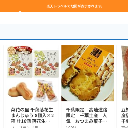
楽天トラベルで地図が表示されます。
菜花の里 千葉落花生
千葉限定 高速道路
豆
まんじゅう 8個入×2
限定 千葉土産 人
産
箱 計16個 落花生の
気 おつまみ菓子
千
形 ピーナッツ 白あ
Baked Cookies 落花
花
ノーブランド品
100%
豆