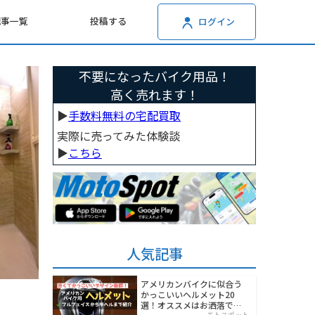
記事一覧
投稿する
ログイン
不要になったバイク用品！
高く売れます！
▶︎
手数料無料の宅配買取
実際に売ってみた体験談
▶︎
こちら
人気記事
アメリカンバイクに似合う
かっこいいヘルメット20
選！オススメはお洒落でワ
モトスポット