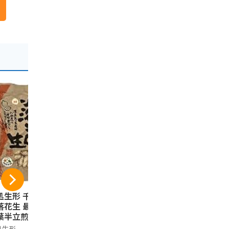
処生形 千葉県八街
千葉 土産 房総えび
千葉ピーナツ
落花生 最高級品種
せんべい 1箱 (国内旅
枚入り
葉半立煎りざや落
行 日本 千葉 お土
やます
生千葉半立200g
産）
処生形
おみやげ宅配便