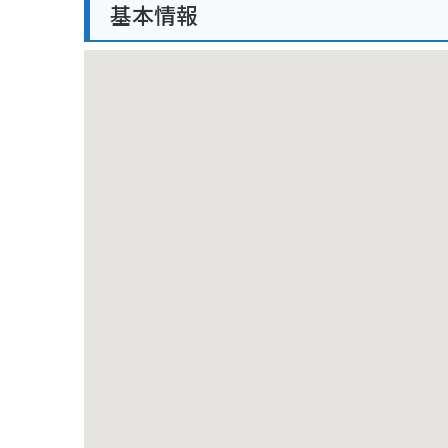
基本情報
バイクで行く場合は、駐車場にバイクを停められます
や路面状況には注意が必要です。レインウェアや防寒