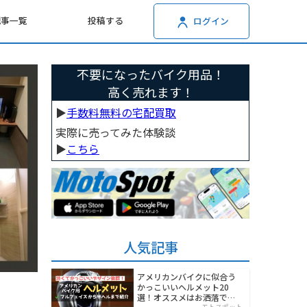
記事一覧
投稿する
ログイン
不要になったバイク用品！
高く売れます！
▶︎
手数料無料の宅配買取
実際に売ってみた体験談
▶︎
こちら
人気記事
アメリカンバイクに似合う
かっこいいヘルメット20
選！オススメはお洒落でワ
モトスポット