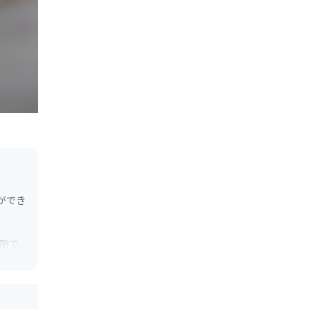
ができ
所で
わえな