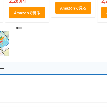
2,280円
2,
土産 房総 個包装 手
土産
Amazonで見る
Amazonで見る
ー