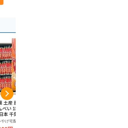
葉 土産 房総えび
ピーナツキング 12枚
千葉限定 
んべい 1箱 (国内旅
入り 千葉県産 落花
限定 千葉
 日本 千葉 お土
生 ピーナツ ご当地
気 おつ
）
ピーナツ菓子 お土産
Baked Coo
みやげ宅配便
やます
100%
箱菓子 贈答
生 ベイク