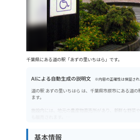
千葉県にある道の駅「あずの里いちはら」です。
AIによる自動生成の説明文
※内容の正確性は保証され
道の駅 あずの里いちはら は、千葉県市原市にある道
ます。
施設内には、地元の農産物直売所があり、新鮮な野菜
も販売されます。
また、房総の豊かな自然を生かした、手作りアイスク
基本情報
いフレーバーを楽しむことができます。