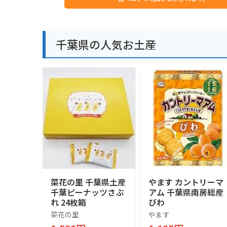
千葉県の人気お土産
菜花の里 千葉県土産
やます カントリーマ
千葉ピーナッツさぶ
アム 千葉県南房総産
れ 24枚箱
びわ
菜花の里
やます