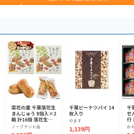
菜花の里 千葉落花生
千葉ピーナツパイ 14
千
まんじゅう 8個入×2
枚入り
せ
箱 計16個 落花生の
行
やます
形 ピーナッツ 白あ
産
ノーブランド品
お
1,139円
ん 和菓子 饅頭 千葉