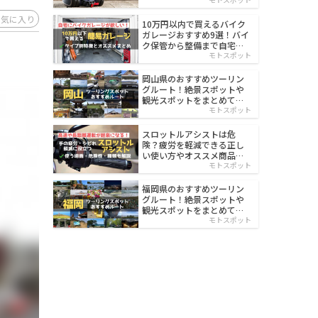
イルド
お気に入り
10万円以内で買えるバイク
ガレージおすすめ9選！バイ
ク保管から整備まで自宅で
楽々
モトスポット
岡山県のおすすめツーリン
グルート！絶景スポットや
観光スポットをまとめて紹
介
モトスポット
スロットルアシストは危
険？疲労を軽減できる正し
い使い方やオススメ商品を
紹介
モトスポット
福岡県のおすすめツーリン
グルート！絶景スポットや
観光スポットをまとめて紹
介
モトスポット