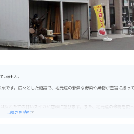
ていません。
の駅です。広々とした施設で、地元産の新鮮な野菜や果物が豊富に揃っ
には採れたての甘いスイカが店頭に並びます。また、地元産の米粉を使
...続きを読む
安心です。道の駅周辺には、田園風景が広がり、のどかなツーリングを
で、足を延ばしてみるのも良いでしょう。