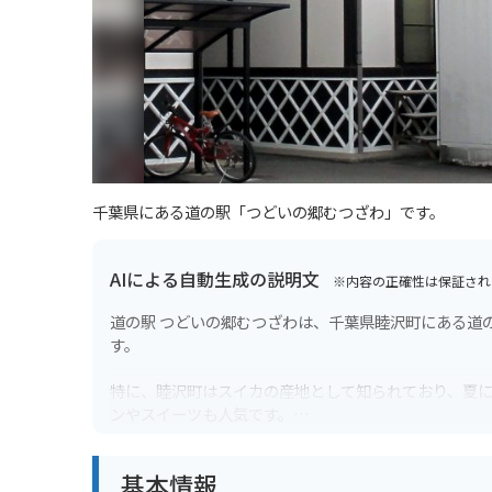
千葉県にある道の駅「つどいの郷むつざわ」です。
AIによる自動生成の説明文
※内容の正確性は保証され
道の駅 つどいの郷むつざわは、千葉県睦沢町にある道
す。
特に、睦沢町はスイカの産地として知られており、夏
ンやスイーツも人気です。
バイクで訪れる際には、広々とした駐車場があるので
基本情報
ことができます。印旛沼や九十九里浜も比較的近いの