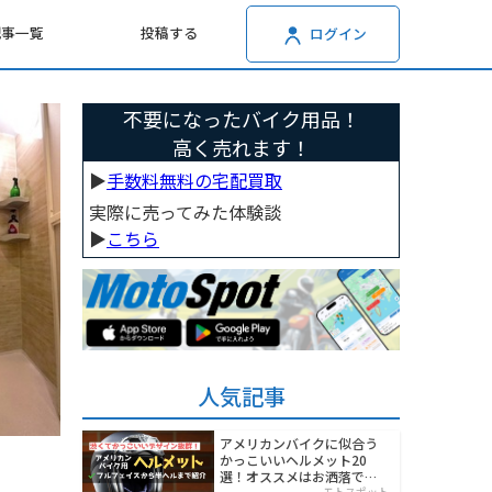
記事一覧
投稿する
ログイン
不要になったバイク用品！
高く売れます！
▶︎
手数料無料の宅配買取
実際に売ってみた体験談
▶︎
こちら
人気記事
アメリカンバイクに似合う
かっこいいヘルメット20
選！オススメはお洒落でワ
モトスポット