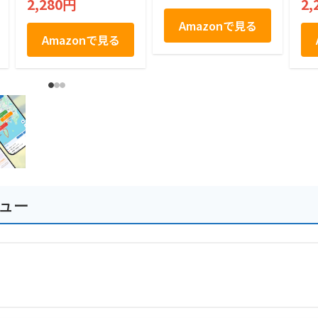
2,280円
2,
土産 房総 個包装 手
土産
Amazonで見る
Amazonで見る
ュー