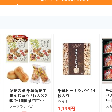
菜花の里 千葉落花生
千葉ピーナツパイ 14
千
まんじゅう 8個入×2
枚入り
せ
箱 計16個 落花生の
行
やます
形 ピーナッツ 白あ
産
ノーブランド品
お
1,139円
ん 和菓子 饅頭 千葉