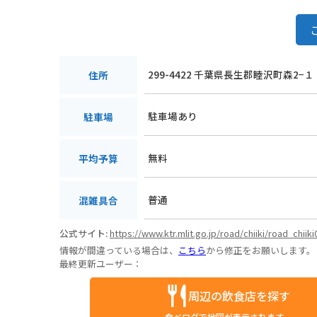
299-4422 千葉県長生郡睦沢町森2−１
住所
駐車場あり
駐車場
無料
平均予算
普通
混雑具合
公式サイト:
https://www.ktr.mlit.go.jp/road/chiiki/road_chiik
情報が間違っている場合は、
こちら
から修正をお願いします。
最終更新ユーザー：
周辺の飲食店を探す
食べログで地図が表示されます。