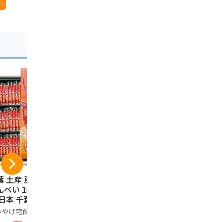
葉 土産 房総えび
ピーナツキング 12枚
千葉限定 
んべい 1箱 (国内旅
入り 千葉県産 落花
限定 千葉
 日本 千葉 お土
生 ピーナツ ご当地
気 おつ
）
ピーナツ菓子 お土産
Baked Coo
みやげ宅配便
やます
100%
箱菓子 贈答
生 ベイク