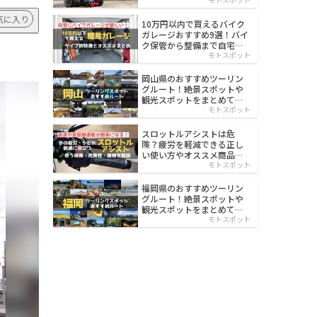
イルド
気に入り
10万円以内で買えるバイク
ガレージおすすめ9選！バイ
ク保管から整備まで自宅で
楽々
モトスポット
岡山県のおすすめツーリン
グルート！絶景スポットや
観光スポットをまとめて紹
介
モトスポット
スロットルアシストは危
険？疲労を軽減できる正し
い使い方やオススメ商品を
紹介
モトスポット
福岡県のおすすめツーリン
グルート！絶景スポットや
観光スポットをまとめて紹
介
モトスポット