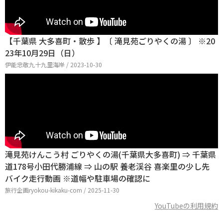
【千葉県 大多喜町・散歩 】〔 滝見苑ごりやくの湯 〕 ※20
23年10月29日（日）
伊能忠敬九十九里海岸 / 2023-10-30
滝見苑けんこう村 ごりやくの湯(千葉県大多喜町) ⇒ 千葉県
道178号小田代勝浦線 ⇒ 山の駅 養老渓谷 喜楽里の少し先
バイク走行動画 ※道幅や駐車場の確認に
旅行企画ryokou-kikaku-com / 2025-11-30
YouTubeの利用規約