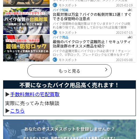
どを解説しています。実は、ネイキッドバイクは、操作
モトスポット
2025-02-19
性に優れており、初心者にも優しいバイクです。この記
バイク知識
1
事を読めば、ネイキッドバイクへの理解が深まります。
台風対策は万全？バイクの転倒対策13選！すぐ
できる保管時の注意点
バイク保管時の台風対策はできていますか？バイクは倒
れる乗り物です。対策をしておかなければ台風で簡単に
倒れてしまいます。大切な愛車に傷がつく前にしっかり
モトスポット
2023-07-15
と対策しておきましょう。初心者でも簡単にできる台風
バイク用品
0
対策を紹介します。台風後にやるべきこともまとめてあ
最強のバイクロックで盗難防止！セキュリティ
るので、参考にしてください。
効果抜群のオススメ商品を紹介
バイクの盗難対策にバイクロックは必須です！チェーン
ロック、U字ロック、ブレードロックなど様々なタイプが
あるので自分の用途に合った使いやすいものを選びまし
モトスポット
2023-05-08
ょう。この記事ではバイクロックの種類と特徴、それぞ
れ最強の商品を紹介します。
もっと見る
不要になったバイク用品高く売れます！
▶︎
手数料無料の宅配買取
実際に売ってみた体験談
▶︎
こちら
あなたのオススメスポットを登録しませんか？
モトスポットでは、皆様からオススメスポットを募集しています！