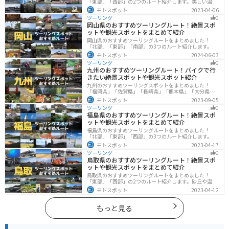
「東部」「西部」の2つのルート紹介します。美しい温泉
地や古墳群、歴史ある城や神社仏閣など、バイクツーリ
モトスポット
2023-04-06
ングに適したスポットが多数存在し、様々な楽しみ方が
ツーリング
0
できます。バイクで佐賀県にツーリングに行く際は参考
岡山県のおすすめツーリングルート！絶景スポ
にしてください。
ットや観光スポットをまとめて紹介
岡山県のおすすめツーリングルートをまとめました！
「北部」「東部」「南部」の3つのルート紹介します。岡
山市や倉敷市など、歴史ある街並みも魅力的で、バイク
モトスポット
2024-06-03
ツーリングに最適なスポットが多数あります。バイクで
ツーリング
0
岡山県にツーリングに行く際は参考にしてください。
九州のおすすめツーリングルート！バイクで行
きたい絶景スポットや観光スポット紹介
九州のおすすめツーリングスポットをまとめました！
「福岡県」「佐賀県」「長崎県」「熊本県」「大分県」
「宮崎都」「鹿児島県」の各県の観光地紹介します。自
モトスポット
2023-09-05
然豊かな山々や湖、温泉地が点在し、四季折々の景色を
ツーリング
0
楽しめるスポットが多数あります。バイクで九州にツー
福島県のおすすめツーリングルート！絶景スポ
リングに行く際は参考にしてください。
ットや観光スポットをまとめて紹介
福島県のおすすめツーリングルートをまとめました！
「北部」「東部」「西部」の3つのルート紹介します。内
陸部には山々が連なり、海岸線は太平洋に面してるので
モトスポット
2023-04-17
観光スポットが多数あります。バイクで福島県にツーリ
ツーリング
0
ングに行く際は参考にしてください。
鳥取県のおすすめツーリングルート！絶景スポ
ットや観光スポットをまとめて紹介
鳥取県のおすすめツーリングルートをまとめました！
「東部」「西部」の2つのルート紹介します。砂丘や温泉
地、歴史ある城跡など魅力溢れるスポットが多数あるの
モトスポット
2023-04-12
で楽しめます。バイクで鳥取県にツーリングに行く際は
参考にしてください。
もっと見る