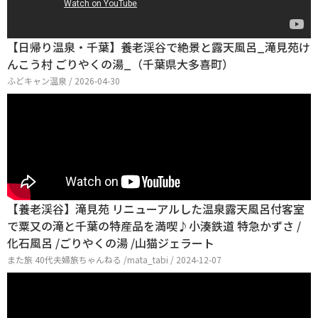
【日帰り温泉・千葉】養老渓谷で絶景と露天風呂_滝見苑け
んこう村 ごりやくの湯_（千葉県大多喜町）
ふどキャン温泉 / 2026-04-30
【養老渓谷】滝見苑 リニューアルした温泉露天風呂付客室
で粟又の滝と千葉の特産品を満喫♪小湊鉄道 特急かずさ /
化石風呂 /ごりやくの湯 /山猫ジェラート
また旅 40代夫婦旅ちゃんねる /mata_tabi / 2024-12-07