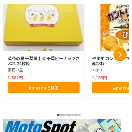
菜花の里 千葉県土産 千葉ピーナッツさ
やます カントリーマ
ぶれ 24枚箱
産びわ
菜花の里
やます
1,582円
1,195円
Amazonで見る
Amazo