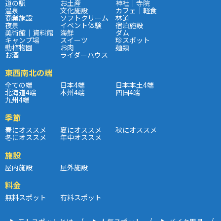
道の駅
お土産
神社｜寺院
温泉
文化施設
カフェ｜軽食
商業施設
ソフトクリーム
林道
夜景
イベント体験
宿泊施設
美術館｜資料館
海鮮
ダム
キャンプ場
スイーツ
珍スポット
動植物園
お肉
麺類
お酒
ライダーハウス
東西南北の端
全ての端
日本4端
日本本土4端
北海道4端
本州4端
四国4端
九州4端
季節
春にオススメ
夏にオススメ
秋にオススメ
冬にオススメ
年中オススメ
施設
屋内施設
屋外施設
料金
無料スポット
有料スポット