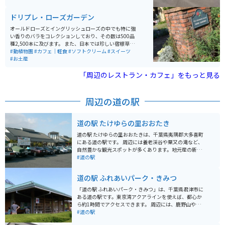
やかです。
ドリプレ・ローズガーデン
オールドローズとイングリッシュローズの中でも特に強
い香りのバラをコレクションしており、その数は500品
種2,500本に及びます。 また、日本では珍しい宿根草も
あちこちに咲いています。元々この土地に植わっていた
#動植物園
#カフェ｜軽食
#ソフトクリーム
#スイーツ
大きくて見事な樹木を活かしたガーデン造りにも注目で
#お土産
す。 敷地内には、アンティーク＆植物雑貨のお店や、天
然のバラから作られた香水の香りが漂うお食事＆お飲み
「周辺のレストラン・カフェ」をもっと見る
物の図書館カフェもあり、庭園を眺めながらゆったりと
した時間を過ごせます。
周辺の道の駅
道の駅 たけゆらの里おおたき
道の駅 たけゆらの里おおたきは、千葉県夷隅郡大多喜町
にある道の駅です。 周辺には養老渓谷や粟又の滝など、
自然豊かな観光スポットが多くあります。地元産の新鮮
な野菜や果物が並ぶ農産物直売所や、大多喜町の名産品
#道の駅
である筍を使った料理が楽しめる飲食店も人気です。 バ
イクで訪れる場合、駐車場も広く停めやすいので安心で
道の駅 ふれあいパーク・きみつ
す。養老渓谷周辺はワインディングロードも続くので、
ツーリングにも最適なエリアです。 春にはたけのこ、秋
「道の駅 ふれあいパーク・きみつ」は、千葉県君津市に
には栗など、四季折々の味覚も楽しむことができます。
ある道の駅です。東京湾アクアラインを使えば、都心か
また、大多喜町は「いすみ鉄道」も有名なので、合わせ
ら約1時間でアクセスできます。 周辺には、鹿野山やマ
て観光するのもおすすめです。
ザー牧場、濃溝の滝など、自然豊かな観光スポットがた
#道の駅
くさんあります。とくに、鹿野山はバイクで走るのが気