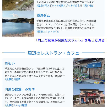
そこの近くには軽食を食べれるお食事処が存在します。
渓谷は、駐車場から下に降りて林道を歩いて行けます。
#温泉
#珍スポット
#絶景スポット
#湖｜川｜滝
#林道
道は滑りやすいので、気をつけてください。
勝浦ダム
千葉県勝浦市の古新田川に造られたダムです。天端は舗
装されていて、バイクでの走行が可能となっています。
特に観光施設などはなく、自販機や休憩所もありませ
ん。堤体が芝生の斜面になっていて、子供が芝滑りなど
#絶景スポット
#ダム
したら楽しそうです。
「周辺の景色が綺麗なスポット」をもっと見る
周辺のレストラン・カフェ
あをい
千葉県の大多喜街道沿いで、「道の駅たけゆらの里・お
おたき」の並びにあるお蕎麦屋さんです。手打ちの蕎
麦・うどんや天ぷらを食べることができます。 圏央道・
市原鶴舞インターと勝浦市街のちょうど中間ぐらいにあ
#食事処
#麺類
り、いずれからもバイクで20分程度の距離です。 店舗の
前が駐車場になっており、車が10台分のスペースがあり
肉屋の食堂 みおや
ます。隣にファミリーマートがあるので、ランチ休憩つ
いでに買い物もしたい時など便利です。
勝浦タンタンメンの老舗です。「肉屋の食堂」と銘打つ
だけに、ステーキや焼き肉などの肉料理も充実していま
す。 地元のひとが集う気さくな雰囲気で、昼時はちょっ
と混みます。子連れで訪れる家族なども多く、店内は賑
#食事処
#お肉
#麺類