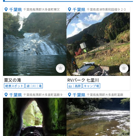
千葉県
千葉県
千葉県夷隅郡大多喜町粟又
千葉県君津市黄和田畑９２０
粟又の滝
RVパーク 七里川
絶景スポット
湖｜川｜滝
山｜高原
キャンプ場
千葉県
千葉県
千葉県夷隅郡大多喜町葛藤９３
千葉県夷隅郡大多喜町葛藤
２