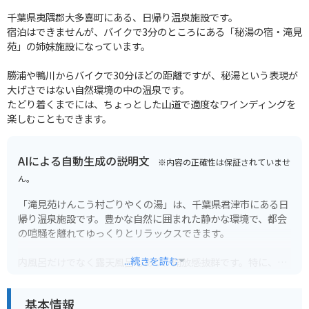
千葉県夷隅郡大多喜町にある、日帰り温泉施設です。
宿泊はできませんが、バイクで3分のところにある「秘湯の宿・滝見
苑」の姉妹施設になっています。
勝浦や鴨川からバイクで30分ほどの距離ですが、秘湯という表現が
大げさではない自然環境の中の温泉です。
たどり着くまでには、ちょっとした山道で適度なワインディングを
楽しむこともできます。
AIによる自動生成の説明文
※内容の正確性は保証されていませ
ん。
「滝見苑けんこう村ごりやくの湯」は、千葉県君津市にある日
帰り温泉施設です。豊かな自然に囲まれた静かな環境で、都会
の喧騒を離れてゆっくりとリラックスできます。
...続きを読む
内風呂だけでなく露天風呂もあり、開放感抜群です。特に、目
の前にある滝を眺めながら入れる露天風呂はおすすめです。滝
の音とマイナスイオンで、心も体もリフレッシュできます。
基本情報