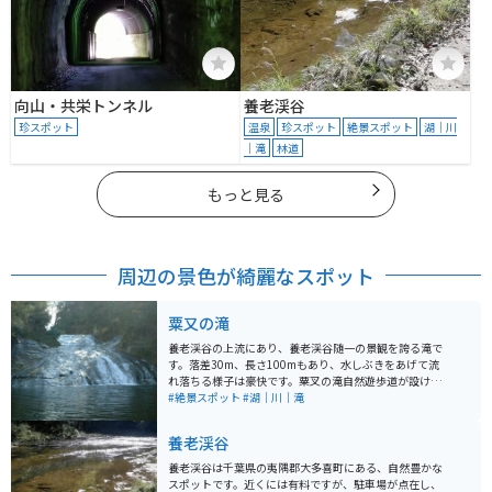
向山・共栄トンネル
養老渓谷
珍スポット
温泉
珍スポット
絶景スポット
湖｜川
｜滝
林道
もっと見る
周辺の景色が綺麗なスポット
粟又の滝
養老渓谷の上流にあり、養老渓谷随一の景観を誇る滝で
す。落差30m、長さ100mもあり、水しぶきをあげて流
れ落ちる様子は豪快です。粟叉の滝自然遊歩道が設けら
れており、アクセスやしやすいです。秋の紅葉シーズン
#絶景スポット
#湖｜川｜滝
は一件の価値あり。
養老渓谷
養老渓谷は千葉県の夷隅郡大多喜町にある、自然豊かな
スポットです。近くには有料ですが、駐車場が点在し、