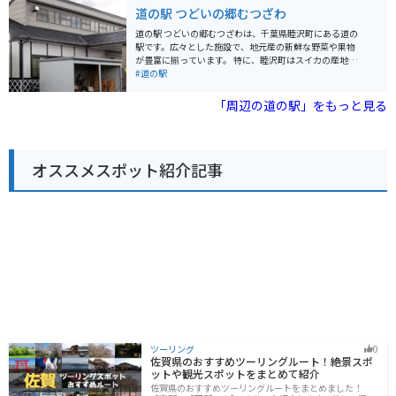
持ち良いコースなので、ツーリングにもおすすめです。
道の駅 つどいの郷むつざわ
道の駅には、地元の新鮮な農産物が販売されているほ
か、レストランでは君津産の食材を使った料理を楽しむ
道の駅 つどいの郷むつざわは、千葉県睦沢町にある道の
ことができます。名物は、竹炭を使った真っ黒なソフト
駅です。広々とした施設で、地元産の新鮮な野菜や果物
クリーム「竹炭ソフト」です。 また、併設されている
が豊富に揃っています。 特に、睦沢町はスイカの産地と
「君津ふるさと物産館」では、君津市や周辺地域の特産
して知られており、夏には採れたての甘いスイカが店頭
#道の駅
品を販売しています。
に並びます。また、地元産の米粉を使ったパンやスイー
ツも人気です。 バイクで訪れる際には、広々とした駐車
「周辺の道の駅」をもっと見る
場があるので安心です。道の駅周辺には、田園風景が広
がり、のどかなツーリングを楽しむことができます。印
旛沼や九十九里浜も比較的近いので、足を延ばしてみる
のも良いでしょう。
オススメスポット紹介記事
ツーリング
0
佐賀県のおすすめツーリングルート！絶景スポ
ットや観光スポットをまとめて紹介
佐賀県のおすすめツーリングルートをまとめました！