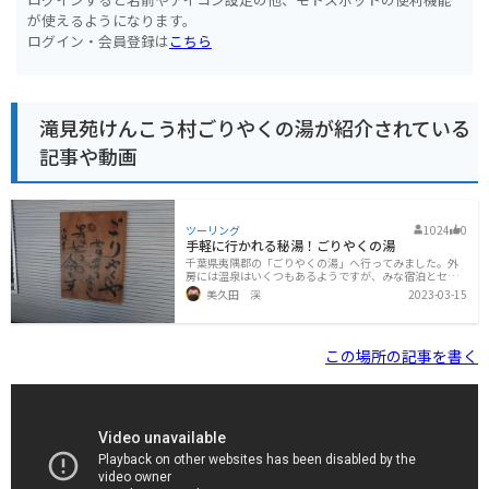
が使えるようになります。
ログイン・会員登録は
こちら
滝見苑けんこう村ごりやくの湯が紹介されている
記事や動画
ツーリング
1024
0
手軽に行かれる秘湯！ごりやくの湯
千葉県夷隅郡の「ごりやくの湯」へ行ってみました。外
房には温泉はいくつもあるようですが、みな宿泊とセッ
トになっていて、日帰り利用できるところは限られてい
美久田 渓
2023-03-15
ます。バイク乗りの習性として「温泉入りたいなあ」と
思いながら走っていたら、「ごりやくの湯」という看板
が目に止まりました。勝浦の鵜原港の辺りでしたが、そ
れらしい施設は見当たりません。バイクを停めてスマホ
この場所の記事を書く
で検索すると、そこから30分ほど離れた山の中にあるよ
うです。それほど遠くないのでさっそく向かってみまし
た。山道の軽いワインディングを楽しみながら、ほどな
く目的地へ到着。駐車場は少しだけ離れていますが、バ
イクは施設の目の前へ停めることができます。