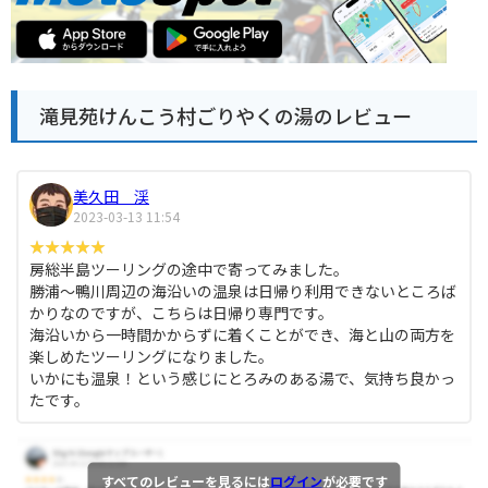
滝見苑けんこう村ごりやくの湯のレビュー
美久田 渓
2023-03-13 11:54
房総半島ツーリングの途中で寄ってみました。
勝浦～鴨川周辺の海沿いの温泉は日帰り利用できないところば
かりなのですが、こちらは日帰り専門です。
海沿いから一時間かからずに着くことができ、海と山の両方を
楽しめたツーリングになりました。
いかにも温泉！という感じにとろみのある湯で、気持ち良かっ
たです。
すべてのレビューを見るには
ログイン
が必要です