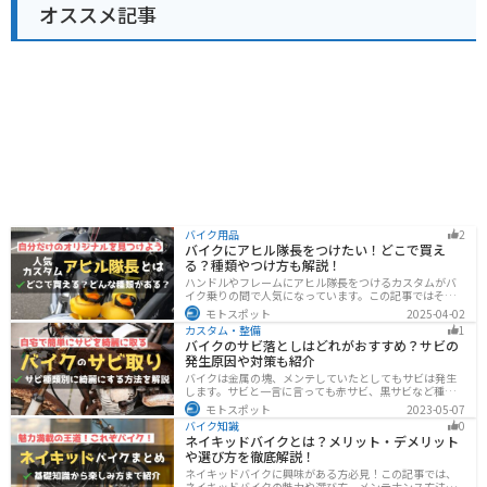
オススメ記事
バイク用品
2
バイクにアヒル隊長をつけたい！どこで買え
る？種類やつけ方も解説！
ハンドルやフレームにアヒル隊長をつけるカスタムがバ
イク乗りの間で人気になっています。この記事ではそん
なアヒル隊長について、どこで買えるのかどんな種類が
モトスポット
2025-04-02
あるのか、バイクに付ける際の注意点などまとめまし
カスタム・整備
1
た。アヒル隊長でオリジナルカスタムをしたい人は参考
バイクのサビ落としはどれがおすすめ？サビの
にしてください。
発生原因や対策も紹介
バイクは金属の塊、メンテしていたとしてもサビは発生
します。サビと一言に言っても赤サビ、黒サビなど種類
があります。サビごとに有効なサビ落とし剤は違うの
モトスポット
2023-05-07
で、正しいサビ落とし剤を使う必要があります。この記
バイク知識
0
事ではサビの種類から対処法、オススメのサビ取り剤を
ネイキッドバイクとは？メリット・デメリット
まとめました。
や選び方を徹底解説！
ネイキッドバイクに興味がある方必見！この記事では、
ネイキッドバイクの魅力や選び方、メンテナンス方法な