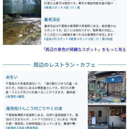
れ落ちる様子は豪快です。粟叉の滝自然遊歩道が設けら
れており、アクセスやしやすいです。秋の紅葉シーズン
#絶景スポット
#湖｜川｜滝
は一件の価値あり。
養老渓谷
養老渓谷は千葉県の夷隅郡大多喜町にある、自然豊かな
スポットです。近くには有料ですが、駐車場が点在し、
そこの近くには軽食を食べれるお食事処が存在します。
渓谷は、駐車場から下に降りて林道を歩いて行けます。
#温泉
#珍スポット
#絶景スポット
#湖｜川｜滝
#林道
道は滑りやすいので、気をつけてください。
「周辺の景色が綺麗なスポット」をもっと見る
周辺のレストラン・カフェ
あをい
千葉県の大多喜街道沿いで、「道の駅たけゆらの里・お
おたき」の並びにあるお蕎麦屋さんです。手打ちの蕎
麦・うどんや天ぷらを食べることができます。 圏央道・
市原鶴舞インターと勝浦市街のちょうど中間ぐらいにあ
#食事処
#麺類
り、いずれからもバイクで20分程度の距離です。 店舗の
前が駐車場になっており、車が10台分のスペースがあり
滝見苑けんこう村ごりやくの湯
ます。隣にファミリーマートがあるので、ランチ休憩つ
いでに買い物もしたい時など便利です。
千葉県夷隅郡大多喜町にある、日帰り温泉施設です。 宿
泊はできませんが、バイクで3分のところにある「秘湯
の宿・滝見苑」の姉妹施設になっています。 勝浦や鴨川
からバイクで30分ほどの距離ですが、秘湯という表現が
#食事処
#温泉
#商業施設