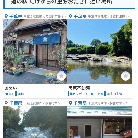
道の駅 たけゆらの里おおたきに近い場所
千葉県
千葉県
千葉県夷隅郡大多喜町石神１４
千葉県夷隅郡大多喜町黒原１４
０−１
６
あをい
黒原不動滝
食事処
麺類
絶景スポット
山｜高原
湖｜川｜滝
千葉県
千葉県
千葉県夷隅郡大多喜町粟又
千葉県夷隅郡大多喜町粟又１７
６