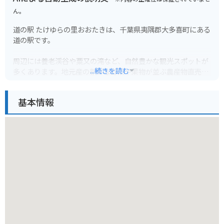
ん。
道の駅 たけゆらの里おおたきは、千葉県夷隅郡大多喜町にある
道の駅です。
周辺には養老渓谷や粟又の滝など、自然豊かな観光スポットが
...続きを読む
多くあります。地元産の新鮮な野菜や果物が並ぶ農産物直売所
や、大多喜町の名産品である筍を使った料理が楽しめる飲食店
も人気です。
基本情報
バイクで訪れる場合、駐車場も広く停めやすいので安心です。
養老渓谷周辺はワインディングロードも続くので、ツーリング
にも最適なエリアです。
春にはたけのこ、秋には栗など、四季折々の味覚も楽しむこと
ができます。また、大多喜町は「いすみ鉄道」も有名なので、
合わせて観光するのもおすすめです。