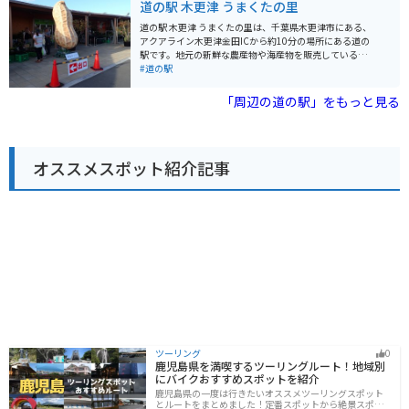
道の駅 木更津 うまくたの里
道の駅には、地元の新鮮な農産物が販売されているほ
か、レストランでは君津産の食材を使った料理を楽しむ
道の駅 木更津 うまくたの里は、千葉県木更津市にある、
ことができます。名物は、竹炭を使った真っ黒なソフト
アクアライン木更津金田ICから約10分の場所にある道の
クリーム「竹炭ソフト」です。 また、併設されている
駅です。地元の新鮮な農産物や海産物を販売している直
「君津ふるさと物産館」では、君津市や周辺地域の特産
売所や、木更津名物のあさりを使った料理が楽しめるレ
#道の駅
品を販売しています。
ストランがあります。 バイクで訪れる際は、広々とした
駐車場があるので安心です。アクアラインを通って東京
「周辺の道の駅」をもっと見る
方面から来る場合は、海ほたるPAで休憩してから向かう
のもおすすめです。周辺には、ドイツ風の街並みが楽し
めるテーマパーク「マザー牧場」や、東京湾を一望でき
る「鋸山」などの観光スポットがあります。 木更津は、
オススメスポット紹介記事
あさりや海苔などの海産物が有名です。道の駅 うまくた
の里でも、新鮮な魚介類を購入することができます。ま
た、お土産には、木更津産の海苔を使ったお菓子や、あ
さりの佃煮などがおすすめです。
ツーリング
0
鹿児島県を満喫するツーリングルート！地域別
にバイクおすすめスポットを紹介
鹿児島県の一度は行きたいオススメツーリングスポット
とルートをまとめました！定番スポットから絶景スポッ