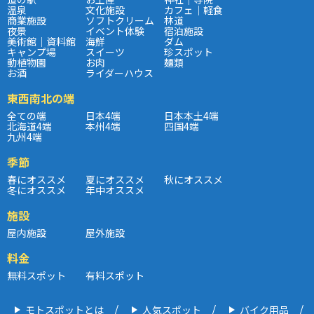
温泉
文化施設
カフェ｜軽食
商業施設
ソフトクリーム
林道
夜景
イベント体験
宿泊施設
美術館｜資料館
海鮮
ダム
キャンプ場
スイーツ
珍スポット
動植物園
お肉
麺類
お酒
ライダーハウス
東西南北の端
全ての端
日本4端
日本本土4端
北海道4端
本州4端
四国4端
九州4端
季節
春にオススメ
夏にオススメ
秋にオススメ
冬にオススメ
年中オススメ
施設
屋内施設
屋外施設
料金
無料スポット
有料スポット
モトスポットとは
人気スポット
バイク用品