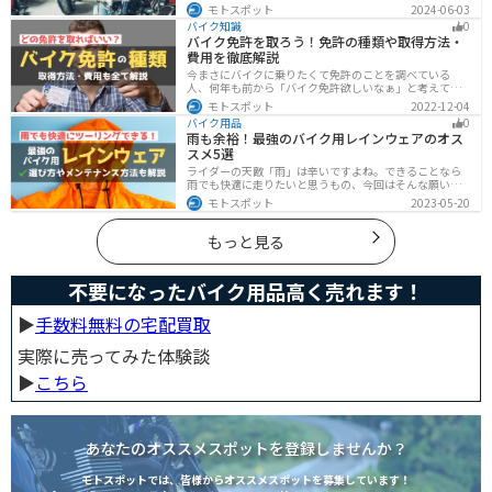
す。どんなお店で購入するのがベストなのか？失敗しな
モトスポット
2024-06-03
いお店選びのポイントをまとめます。
バイク知識
0
バイク免許を取ろう！免許の種類や取得方法・
費用を徹底解説
今まさにバイクに乗りたくて免許のことを調べている
人、何年も前から「バイク免許欲しいなぁ」と考えてい
るうちに時間ばかりが経っている人。そんな人々に役立
モトスポット
2022-12-04
つ情報を分かりやすくまとめました。バイク免許の種類
バイク用品
0
や、免許を取るための方法や必要な費用・日数などにつ
雨も余裕！最強のバイク用レインウェアのオス
いて解説します。
スメ5選
ライダーの天敵「雨」は辛いですよね。できることなら
雨でも快適に走りたいと思うもの、今回はそんな願いを
叶える最強のバイク用レインウェアを紹介します。レイ
モトスポット
2023-05-20
ンウェアの選び方や撥水力が落ちてきた時のメンテナン
ス方法もまとめたので、参考にしてください。
もっと見る
不要になったバイク用品高く売れます！
▶︎
手数料無料の宅配買取
実際に売ってみた体験談
▶︎
こちら
あなたのオススメスポットを登録しませんか？
モトスポットでは、皆様からオススメスポットを募集しています！