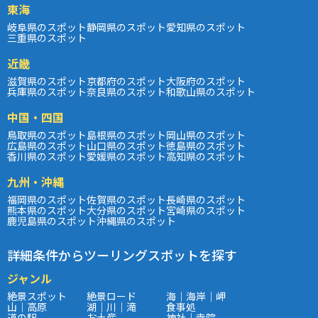
東海
岐阜県のスポット
静岡県のスポット
愛知県のスポット
三重県のスポット
近畿
滋賀県のスポット
京都府のスポット
大阪府のスポット
兵庫県のスポット
奈良県のスポット
和歌山県のスポット
中国・四国
鳥取県のスポット
島根県のスポット
岡山県のスポット
広島県のスポット
山口県のスポット
徳島県のスポット
香川県のスポット
愛媛県のスポット
高知県のスポット
九州・沖縄
福岡県のスポット
佐賀県のスポット
長崎県のスポット
熊本県のスポット
大分県のスポット
宮崎県のスポット
鹿児島県のスポット
沖縄県のスポット
詳細条件からツーリングスポットを探す
ジャンル
絶景スポット
絶景ロード
海｜海岸｜岬
山｜高原
湖｜川｜滝
食事処
道の駅
お土産
神社｜寺院