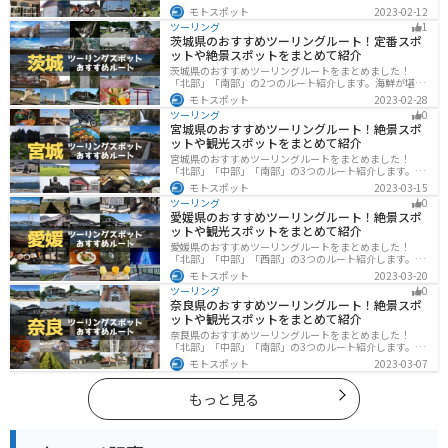
ト、温泉、山、海、グルメなど様々なジャンルで楽しめ
モトスポット
2023-02-12
ます。バイクで鹿児島ツーリングに行こうと思っている
ツーリング
1
人は、参考にしてください。
茨城県のおすすめツーリングルート！定番スポ
ットや絶景スポットをまとめて紹介
茨城県のおすすめツーリングルートをまとめました！
「北部」「南部」の2つのルート紹介します。海鮮が堪能
できる港や梅の景勝地、自然豊かな山々があるのでツー
モトスポット
2023-02-28
リングにもってこいです。バイクで茨城県にツーリング
ツーリング
0
に行く際は参考にしてください。
宮城県のおすすめツーリングルート！絶景スポ
ットや観光スポットをまとめて紹介
宮城県のおすすめツーリングルートをまとめました！
「北部」「中部」「南部」の3つのルート紹介します。キ
ツネ村や広大な山や滝、湖などを歴史や自然を満喫する
モトスポット
2023-03-15
ツーリングができます。バイクで宮城県にツーリングに
ツーリング
0
行く際は参考にしてください。
愛媛県のおすすめツーリングルート！絶景スポ
ットや観光スポットをまとめて紹介
愛媛県のおすすめツーリングルートをまとめました！
「北部」「中部」「西部」の3つのルート紹介します。山
や海といった自然だけでなく、気軽に渡れる島もあり
モトスポット
2023-03-20
様々な楽しみ方ができます。バイクで愛媛県にツーリン
ツーリング
0
グに行く際は参考にしてください。
奈良県のおすすめツーリングルート！絶景スポ
ットや観光スポットをまとめて紹介
奈良県のおすすめツーリングルートをまとめました！
「北部」「中部」「南部」の3つのルート紹介します。歴
史のある神社寺院が多数あり、自然豊かや山々、グルメ
モトスポット
2023-03-07
を満喫するツーリングができます。バイクで奈良県にツ
ーリングに行く際は参考にしてください。
もっと見る