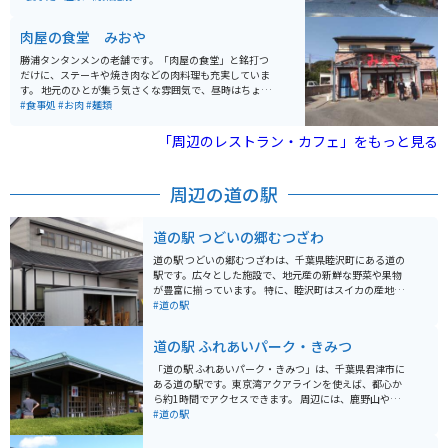
大げさではない自然環境の中の温泉です。 たどり着くま
でには、ちょっとした山道で適度なワインディングを楽
肉屋の食堂 みおや
しむこともできます。
勝浦タンタンメンの老舗です。「肉屋の食堂」と銘打つ
だけに、ステーキや焼き肉などの肉料理も充実していま
す。 地元のひとが集う気さくな雰囲気で、昼時はちょっ
と混みます。子連れで訪れる家族なども多く、店内は賑
#食事処
#お肉
#麺類
やかです。
「周辺のレストラン・カフェ」をもっと見る
周辺の道の駅
道の駅 つどいの郷むつざわ
道の駅 つどいの郷むつざわは、千葉県睦沢町にある道の
駅です。広々とした施設で、地元産の新鮮な野菜や果物
が豊富に揃っています。 特に、睦沢町はスイカの産地と
して知られており、夏には採れたての甘いスイカが店頭
#道の駅
に並びます。また、地元産の米粉を使ったパンやスイー
ツも人気です。 バイクで訪れる際には、広々とした駐車
道の駅 ふれあいパーク・きみつ
場があるので安心です。道の駅周辺には、田園風景が広
がり、のどかなツーリングを楽しむことができます。印
「道の駅 ふれあいパーク・きみつ」は、千葉県君津市に
旛沼や九十九里浜も比較的近いので、足を延ばしてみる
ある道の駅です。東京湾アクアラインを使えば、都心か
のも良いでしょう。
ら約1時間でアクセスできます。 周辺には、鹿野山やマ
ザー牧場、濃溝の滝など、自然豊かな観光スポットがた
#道の駅
くさんあります。とくに、鹿野山はバイクで走るのが気
持ち良いコースなので、ツーリングにもおすすめです。