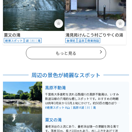
粟又の滝
滝見苑けんこう村ごりやくの湯
絶景スポット
湖｜川｜滝
食事処
温泉
商業施設
もっと見る
周辺の景色が綺麗なスポット
黒原不動滝
千葉県大多喜町を流れる西畑川の黒原不動滝は、いすみ
鉄道沿線の穴場的な癒しスポットです。おすすめの時期
は例年3月末から5月上旬にかけて。約50匹の鯉のぼりが
地元の有志団体「不動滝五月会」によって掲げられ、川
#絶景スポット
#山｜高原
#湖｜川｜滝
幅いっぱいにカラフルな鯉が泳ぎます。
粟又の滝
養老渓谷の上流にあり、養老渓谷随一の景観を誇る滝で
す。落差30m、長さ100mもあり、水しぶきをあげて流