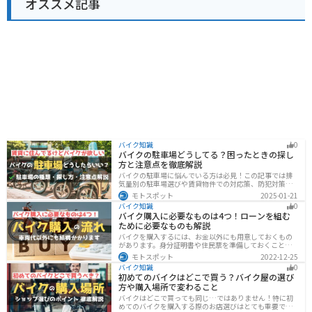
オススメ記事
バイク知識
0
バイクの駐車場どうしてる？困ったときの探し
方と注意点を徹底解説
バイクの駐車場に悩んでいる方は必見！この記事では排
気量別の駐車場選びや賃貸物件での対応策、防犯対策を
解説します。実は駐車場の種類やマナーを押さえるだけ
モトスポット
2025-01-21
で快適なバイクライフが実現可能です。記事を読み駐車
バイク知識
0
場探しのコツをぜひチェックしてください。
バイク購入に必要なものは4つ！ローンを組む
ために必要なものも解説
バイクを購入するには、お金以外にも用意しておくもの
があります。身分証明書や住民票を準備しておくことで
購入ギリギリになって慌てずに済むので、しっかりと準
モトスポット
2022-12-25
備しておきましょう。
バイク知識
0
初めてのバイクはどこで買う？バイク屋の選び
方や購入場所で変わること
バイクはどこで買っても同じ…ではありません！特に初
めてのバイクを購入する際のお店選びはとても重要で