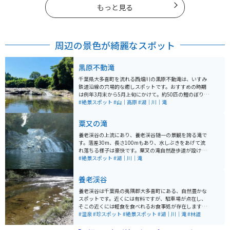
もっと見る
周辺の景色が綺麗なスポット
黒原不動滝
千葉県大多喜町を流れる西畑川の黒原不動滝は、いすみ
鉄道沿線の穴場的な癒しスポットです。おすすめの時期
は例年3月末から5月上旬にかけて。約50匹の鯉のぼりが
地元の有志団体「不動滝五月会」によって掲げられ、川
#絶景スポット
#山｜高原
#湖｜川｜滝
幅いっぱいにカラフルな鯉が泳ぎます。
粟又の滝
養老渓谷の上流にあり、養老渓谷随一の景観を誇る滝で
す。落差30m、長さ100mもあり、水しぶきをあげて流
れ落ちる様子は豪快です。粟叉の滝自然遊歩道が設けら
れており、アクセスやしやすいです。秋の紅葉シーズン
#絶景スポット
#湖｜川｜滝
は一件の価値あり。
養老渓谷
養老渓谷は千葉県の夷隅郡大多喜町にある、自然豊かな
スポットです。近くには有料ですが、駐車場が点在し、
そこの近くには軽食を食べれるお食事処が存在します。
渓谷は、駐車場から下に降りて林道を歩いて行けます。
#温泉
#珍スポット
#絶景スポット
#湖｜川｜滝
#林道
道は滑りやすいので、気をつけてください。