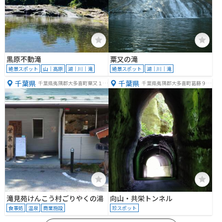
黒原不動滝
粟又の滝
絶景スポット
山｜高原
湖｜川｜滝
絶景スポット
湖｜川｜滝
千葉県
千葉県
千葉県夷隅郡大多喜町粟又１７
千葉県夷隅郡大多喜町葛藤９３
６
２
滝見苑けんこう村ごりやくの湯
向山・共栄トンネル
食事処
温泉
商業施設
珍スポット