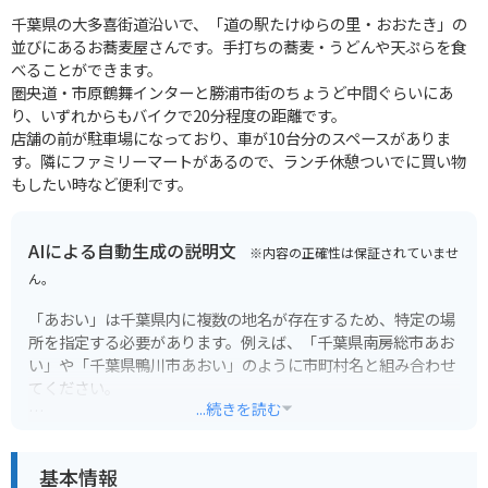
千葉県の大多喜街道沿いで、「道の駅たけゆらの里・おおたき」の
並びにあるお蕎麦屋さんです。手打ちの蕎麦・うどんや天ぷらを食
べることができます。
圏央道・市原鶴舞インターと勝浦市街のちょうど中間ぐらいにあ
り、いずれからもバイクで20分程度の距離です。
店舗の前が駐車場になっており、車が10台分のスペースがありま
す。隣にファミリーマートがあるので、ランチ休憩ついでに買い物
もしたい時など便利です。
AIによる自動生成の説明文
※内容の正確性は保証されていませ
ん。
「あおい」は千葉県内に複数の地名が存在するため、特定の場
所を指定する必要があります。例えば、「千葉県南房総市あお
い」や「千葉県鴨川市あおい」のように市町村名と組み合わせ
てください。
...続きを読む
千葉県内の「あおい」を含む地名をいくつか例として挙げます
ので、参考にしてください。
基本情報