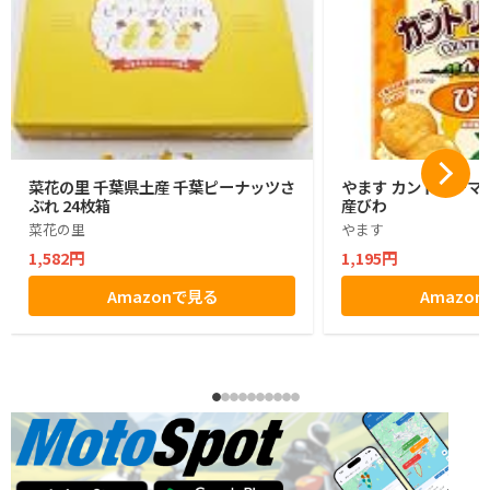
菜花の里 千葉県土産 千葉ピーナッツさ
やます カントリーマ
ぶれ 24枚箱
産びわ
菜花の里
やます
1,582円
1,195円
Amazonで見る
Amazo