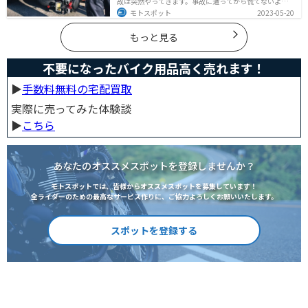
故は突然やってきます。事故に遭ってから慌てないよう
に対処法を知っておきましょう。自分が加害者になった
モトスポット
2023-05-20
時、被害者になった時、それぞれどんな対応をすれば良
いのかまとめました。
もっと見る
不要になったバイク用品高く売れます！
▶︎
手数料無料の宅配買取
実際に売ってみた体験談
▶︎
こちら
あなたのオススメスポットを登録しませんか？
モトスポットでは、皆様からオススメスポットを募集しています！
全ライダーのための最高なサービス作りに、ご協力よろしくお願いいたします。
スポットを登録する