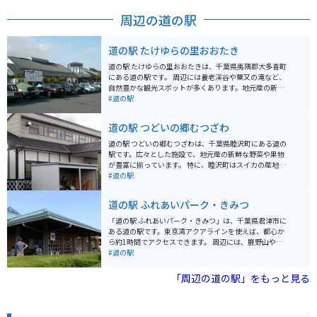
周辺の道の駅
道の駅 たけゆらの里おおたき
道の駅 たけゆらの里おおたきは、千葉県夷隅郡大多喜町
にある道の駅です。 周辺には養老渓谷や粟又の滝など、
自然豊かな観光スポットが多くあります。地元産の新鮮
な野菜や果物が並ぶ農産物直売所や、大多喜町の名産品
#道の駅
である筍を使った料理が楽しめる飲食店も人気です。 バ
イクで訪れる場合、駐車場も広く停めやすいので安心で
道の駅 つどいの郷むつざわ
す。養老渓谷周辺はワインディングロードも続くので、
ツーリングにも最適なエリアです。 春にはたけのこ、秋
道の駅 つどいの郷むつざわは、千葉県睦沢町にある道の
には栗など、四季折々の味覚も楽しむことができます。
駅です。広々とした施設で、地元産の新鮮な野菜や果物
また、大多喜町は「いすみ鉄道」も有名なので、合わせ
が豊富に揃っています。 特に、睦沢町はスイカの産地と
て観光するのもおすすめです。
して知られており、夏には採れたての甘いスイカが店頭
#道の駅
に並びます。また、地元産の米粉を使ったパンやスイー
ツも人気です。 バイクで訪れる際には、広々とした駐車
道の駅 ふれあいパーク・きみつ
場があるので安心です。道の駅周辺には、田園風景が広
がり、のどかなツーリングを楽しむことができます。印
「道の駅 ふれあいパーク・きみつ」は、千葉県君津市に
旛沼や九十九里浜も比較的近いので、足を延ばしてみる
ある道の駅です。東京湾アクアラインを使えば、都心か
のも良いでしょう。
ら約1時間でアクセスできます。 周辺には、鹿野山やマ
ザー牧場、濃溝の滝など、自然豊かな観光スポットがた
#道の駅
くさんあります。とくに、鹿野山はバイクで走るのが気
持ち良いコースなので、ツーリングにもおすすめです。
「周辺の道の駅」をもっと見る
道の駅には、地元の新鮮な農産物が販売されているほ
か、レストランでは君津産の食材を使った料理を楽しむ
ことができます。名物は、竹炭を使った真っ黒なソフト
クリーム「竹炭ソフト」です。 また、併設されている