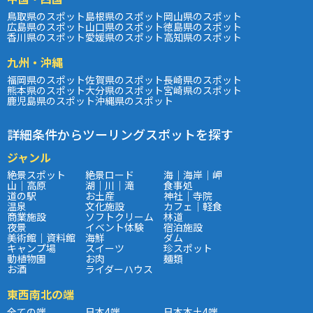
鳥取県のスポット
島根県のスポット
岡山県のスポット
広島県のスポット
山口県のスポット
徳島県のスポット
香川県のスポット
愛媛県のスポット
高知県のスポット
九州・沖縄
福岡県のスポット
佐賀県のスポット
長崎県のスポット
熊本県のスポット
大分県のスポット
宮崎県のスポット
鹿児島県のスポット
沖縄県のスポット
詳細条件からツーリングスポットを探す
ジャンル
絶景スポット
絶景ロード
海｜海岸｜岬
山｜高原
湖｜川｜滝
食事処
道の駅
お土産
神社｜寺院
温泉
文化施設
カフェ｜軽食
商業施設
ソフトクリーム
林道
夜景
イベント体験
宿泊施設
美術館｜資料館
海鮮
ダム
キャンプ場
スイーツ
珍スポット
動植物園
お肉
麺類
お酒
ライダーハウス
東西南北の端
全ての端
日本4端
日本本土4端