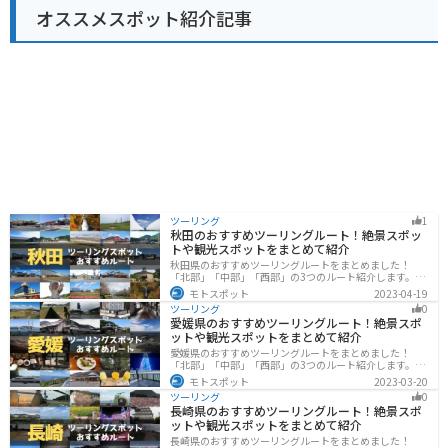
オススメスポット紹介記事
「君津ふるさと物産館」では、君津市や周辺地域の特産
品を販売しています。
ツーリング
1
秋田のおすすめツーリングルート！絶景スポッ
トや観光スポットをまとめて紹介
秋田県のおすすめツーリングルートをまとめました！
「北部」「中部」「西部」の3つのルート紹介します。自
然豊かな山々や湖、温泉地が点在し、四季折々の景色を
モトスポット
2023-04-19
楽しめるスポットが多数あります。バイクで秋田県にツ
ツーリング
0
ーリングに行く際は参考にしてください。
愛媛県のおすすめツーリングルート！絶景スポ
ットや観光スポットをまとめて紹介
愛媛県のおすすめツーリングルートをまとめました！
「北部」「中部」「西部」の3つのルート紹介します。山
や海といった自然だけでなく、気軽に渡れる島もあり
モトスポット
2023-03-20
様々な楽しみ方ができます。バイクで愛媛県にツーリン
ツーリング
0
グに行く際は参考にしてください。
長崎県のおすすめツーリングルート！絶景スポ
ットや観光スポットをまとめて紹介
長崎県のおすすめツーリングルートをまとめました！