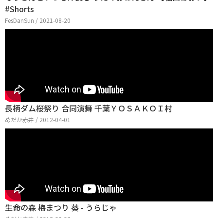
#Shorts
FesDanSun / 2021-08-20
長柄ダム桜祭り 合同演舞 千葉ＹＯＳＡＫＯＩ村
めだか赤井 / 2012-04-01
生命の森 梅まつり 葵 - うらじゃ