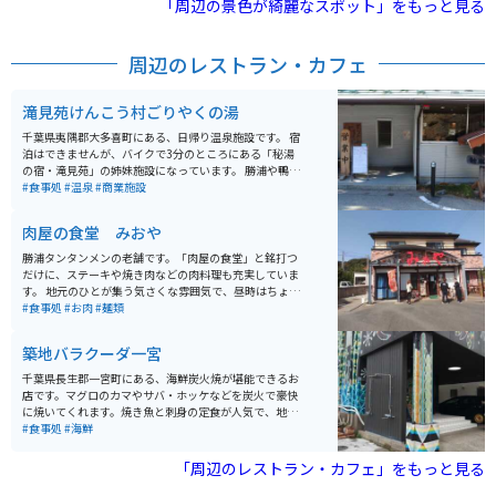
「周辺の景色が綺麗なスポット」をもっと見る
周辺のレストラン・カフェ
滝見苑けんこう村ごりやくの湯
千葉県夷隅郡大多喜町にある、日帰り温泉施設です。 宿
泊はできませんが、バイクで3分のところにある「秘湯
の宿・滝見苑」の姉妹施設になっています。 勝浦や鴨川
からバイクで30分ほどの距離ですが、秘湯という表現が
#食事処
#温泉
#商業施設
大げさではない自然環境の中の温泉です。 たどり着くま
でには、ちょっとした山道で適度なワインディングを楽
肉屋の食堂 みおや
しむこともできます。
勝浦タンタンメンの老舗です。「肉屋の食堂」と銘打つ
だけに、ステーキや焼き肉などの肉料理も充実していま
す。 地元のひとが集う気さくな雰囲気で、昼時はちょっ
と混みます。子連れで訪れる家族なども多く、店内は賑
#食事処
#お肉
#麺類
やかです。
築地バラクーダ一宮
千葉県長生郡一宮町にある、海鮮炭火焼が堪能できるお
店です。マグロのカマやサバ・ホッケなどを炭火で豪快
に焼いてくれます。焼き魚と刺身の定食が人気で、地元
の人が多数訪れフレンドリーな雰囲気です。定食はかな
#食事処
#海鮮
りのボリュームがあるので、お腹を空かせて行ってくだ
さい。
「周辺のレストラン・カフェ」をもっと見る