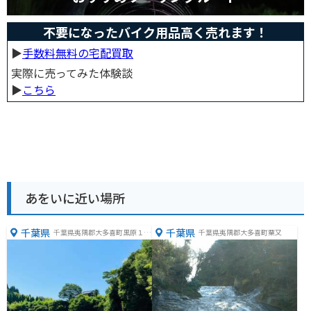
不要になったバイク用品高く売れます！
▶︎
手数料無料の宅配買取
実際に売ってみた体験談
▶︎
こちら
あをいに近い場所
千葉県
千葉県
千葉県夷隅郡大多喜町黒原１４
千葉県夷隅郡大多喜町粟又
６