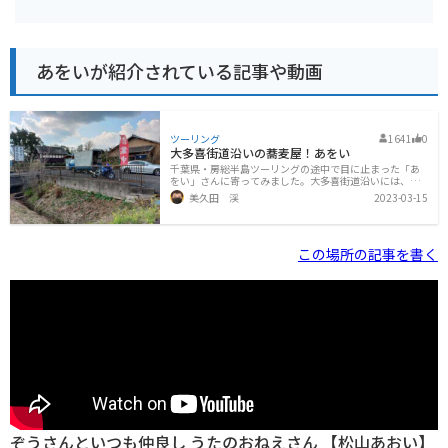
あをいが紹介されている記事や動画
ツーリング
1641
0
大多喜街道沿いの蕎麦屋！あをい
千葉県・房総半島ツーリングの途中で目に止まった「あ
をい」さんに寄ってみました。大多喜街道沿いには、蕎
麦屋さんがちらほら出ています。「お昼は蕎麦でもいい
美久田 渓
2023-03-15
かなあ」などと考えながらのんびり走っていたら、「道
の駅・たけゆらの里おおたき」の少し先に「手打ちそ
ば・うどん」の看板を発見！店舗の前に、車7台分の駐車
スペースがあります。植栽や店構えに、ちょっとこだわ
この場所の記事を書く
りを感じました。これは期待できるかも・・？店内に入
ると、窓際に個別席・真ん中に相席用のテーブルが配置
されていました。内装は山小屋風で、なかなか良い雰囲
気です。お客さんもまあまあ入っていますが、観光客と
いうより地元の方がリピートしているようです。
ぞうさんといつも仲良し うたのおねえさん 【松山あおい】