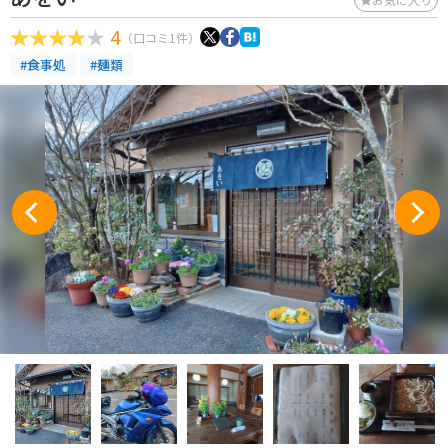
4
（口コミ1件）
#食事処
#麺類