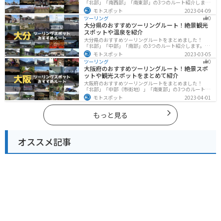
「北部」「南西部」「南東部」の3つのルート紹介しま
す。国際色豊かな街並みや世界遺産、絶景ポイントが数
モトスポット
2023-04-09
多く存在し、様々な楽しみ方ができます。バイクで長崎
ツーリング
0
県にツーリングに行く際は参考にしてください。
大分県のおすすめツーリングルート！絶景観光
スポットや温泉を紹介
大分県のおすすめツーリングルートをまとめました！
「北部」「中部」「南部」の3つのルート紹介します。阿
蘇の雄大な自然を満喫できるスポットや温泉を満喫する
モトスポット
2023-03-05
ツーリングができます。バイクで大分県にツーリングに
ツーリング
0
行く際は参考にしてください。
大阪府のおすすめツーリングルート！絶景スポ
ットや観光スポットをまとめて紹介
大阪府のおすすめツーリングルートをまとめました！
「北部」「中部（市街地）」「南東部」の3つのルート紹
介します。歴史と近代が融合した魅力的なエリアで様々
モトスポット
2023-04-01
な楽しみ方ができます。バイクで大阪府にツーリングに
行く際は参考にしてください。
もっと見る
オススメ記事