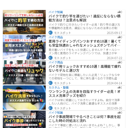
バイク知識
0
バイクで釣り竿を運びたい！違反にならない積
載方法は？注意点も解説
バイクで釣りに行きたいライダー必見！釣り竿の運び方
や積載時の注意点、違反にならないための法律上の制限
を解説。風の影響やバランス、安全面のポイントを押さ
モトスポット
2025-09-17
えつつ、おすすめのロッドケース・ロッドホルダー・コ
バイク用品
0
ンパクトロッドも紹介。ツーリング途中に気軽に釣りを
夏用ライディングパンツおすすめ10選！暑くて
楽しみたい方にも最適な情報が満載
も安全快適おしゃれなメッシュズボンでバイク
に乗ろう
夏の暑いバイクをもっと快適にしませんか？オールシー
ズン用と夏用のライディングパンツでは、快適さが全然
違います。生地の大半がメッシュ素材で作られた夏用で
モトスポット
2024-07-22
は通気性・透湿性に優れており、熱気を逃しつつ汗をし
バイク用品
0
っかりと乾かしてくれます。そんな夏用ライディングパ
バイク用リュックおすすめ10選！高機能で疲れ
ンツの選び方や特徴オススメ商品をまとめました。
ないモデルと選び方
バイクで荷物を楽に積載したい人必見！リュックなら全
ての荷物を一つにして、常に持ち運べるので手間も盗ま
れる心配もありません。腰や肩の負担を軽減して通勤通
モトスポット
2024-04-14
学・ツーリングを快適にできるオススメリュックを紹介
カスタム・整備
1
します。
ワンランク上の洗車を目指すライダー必見！オ
ススメ洗車グッズを紹介
バイクは常に綺麗にしておきたいですよね。自分で洗車
したい人向けに、バイク洗車に最適なオススメの洗車グ
ッズを紹介します。汚れを落とすシャンプーからツヤを
モトスポット
2022-09-20
出すワックスまで全て紹介します。自分でバイク洗車を
バイク知識
0
しようと思っている方は参考にしてください。
バイク事故現場でやるべきことは何？事故を起
こした時の対処法と流れ
バイクで事故に遭いたい人はいませんよね？しかし、事