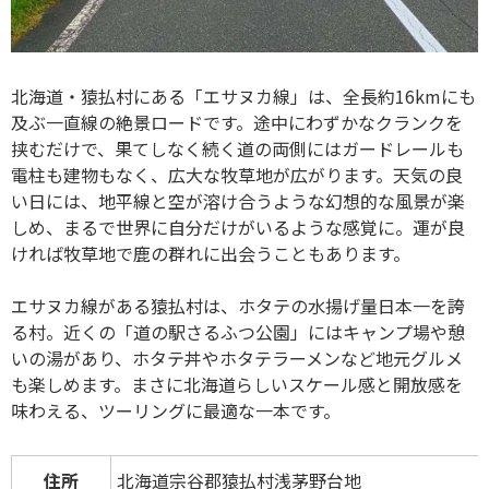
北海道・猿払村にある「エサヌカ線」は、全長約16kmにも
及ぶ一直線の絶景ロードです。途中にわずかなクランクを
挟むだけで、果てしなく続く道の両側にはガードレールも
電柱も建物もなく、広大な牧草地が広がります。天気の良
い日には、地平線と空が溶け合うような幻想的な風景が楽
しめ、まるで世界に自分だけがいるような感覚に。運が良
ければ牧草地で鹿の群れに出会うこともあります。
エサヌカ線がある猿払村は、ホタテの水揚げ量日本一を誇
る村。近くの「道の駅さるふつ公園」にはキャンプ場や憩
いの湯があり、ホタテ丼やホタテラーメンなど地元グルメ
も楽しめます。まさに北海道らしいスケール感と開放感を
味わえる、ツーリングに最適な一本です。
住所
北海道宗谷郡猿払村浅茅野台地