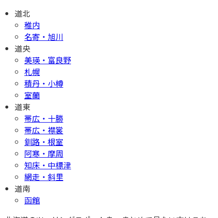
道北
稚内
名寄・旭川
道央
美瑛・富良野
札幌
積丹・小樽
室蘭
道東
帯広・十勝
帯広・襟裳
釧路・根室
阿寒・摩周
知床・中標津
網走・斜里
道南
函館