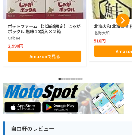
ポテトファーム 【北海道限定】じゃが
北海大和 北海道産 秋
ポックル 塩味 10袋入×２箱
北海大和
Calbee
518円
2,990円
Amazo
Amazonで見る
自由軒のレビュー