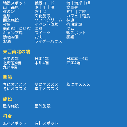
絶景スポット
絶景ロード
海｜海岸｜岬
山｜高原
湖｜川｜滝
食事処
道の駅
お土産
神社｜寺院
温泉
文化施設
カフェ｜軽食
商業施設
ソフトクリーム
林道
夜景
イベント体験
宿泊施設
美術館｜資料館
海鮮
ダム
キャンプ場
スイーツ
珍スポット
動植物園
お肉
麺類
お酒
ライダーハウス
東西南北の端
全ての端
日本4端
日本本土4端
北海道4端
本州4端
四国4端
九州4端
季節
春にオススメ
夏にオススメ
秋にオススメ
冬にオススメ
年中オススメ
施設
屋内施設
屋外施設
料金
無料スポット
有料スポット