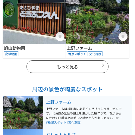
旭山動物園
上野ファーム
動植物園
絶景スポット
文化施設
もっと見る
周辺の景色が綺麗なスポット
上野ファーム
上野ファームは旭川市にあるイングリッシュガーデンで
す。北海道の気候や風土を生かした庭作りで、春から秋
にかけて四季折々の美しい植物たちが楽しめます。ま
た、売店では地元の酪農家が生産した牛乳を使ったスイ
#絶景スポット
#文化施設
ーツや、おしゃれで便利なガーデニング用品、花の苗な
どを買うことができます。
パレットヒルズ