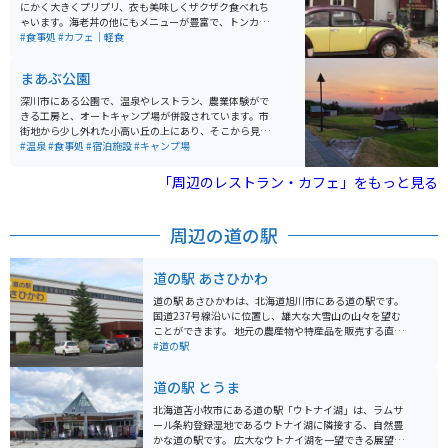
にかく大きくプリプリ、衣も美味しくザクザク食べれち
ゃいます。海老丼の他にもメニューが豊富で、トンカ
ツ、チキンカツ、ミックス定食などガッツリ食べたい物
#食事処
#カフェ｜軽食
がたくさんあります。持ち帰り用のジュンドック（洋風
おにぎり）も美味しいので、旅のお供に買いたくなりま
まあぶ公園
す。デザートも豊富、サッパリと食事を済ませたい方は
サンドイッチやチキンライスもあります。どれにするか
深川市にある公園で、温泉やレストラン、農業体験がで
楽しみながら悩みたくなるお店です。
きる工房と、オートキャンプ場が併設されています。市
街地から少し外れた小高い丘の上にあり、そこから見る
景色は絶景です。温泉はこじんまりとしていますが、近
#温泉
#食事処
#宿泊施設
#キャンプ場
くに別の温泉があるので、比較的空いていることも多い
です。
「周辺のレストラン・カフェ」をもっと見る
周辺の道の駅
道の駅 あさひかわ
道の駅 あさひかわは、北海道旭川市にある道の駅です。
国道237号線沿いに位置し、雄大な大雪山の山々を望む
ことができます。 地元の農産物や特産品を販売する直売
所があり、新鮮な野菜や果物、旭川ラーメン、木工製品
#道の駅
などが人気です。また、レストランでは、地元食材を使
った料理やスイーツを楽しむことができます。 バイクで
道の駅 とうま
訪れる場合、駐車場も広く、休憩場所としても最適で
す。周辺には、旭山動物園や旭川ラーメン村など、観光
北海道苫小牧市にある道の駅「ウトナイ湖」は、ラムサ
スポットも充実しているので、旭川観光の拠点としても
ール条約登録湿地であるウトナイ湖に隣接する、自然豊
おすすめです。 特に、夏はツーリングを楽しむライダー
かな道の駅です。 広大なウトナイ湖を一望できる展望台