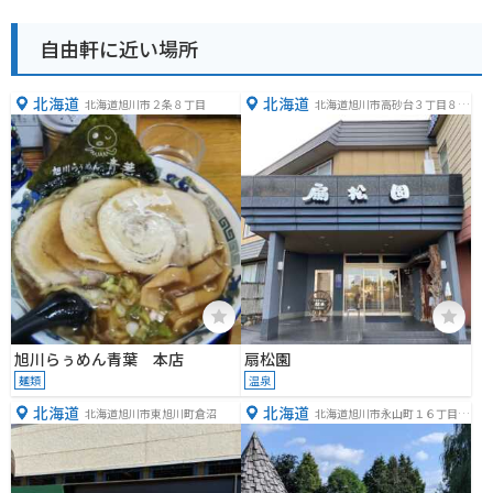
自由軒に近い場所
北海道
北海道
北海道旭川市２条８丁目
北海道旭川市高砂台３丁目８
−３
旭川らぅめん青葉 本店
扇松園
麺類
温泉
北海道
北海道
北海道旭川市東旭川町倉沼
北海道旭川市永山町１６丁目１
８６−２