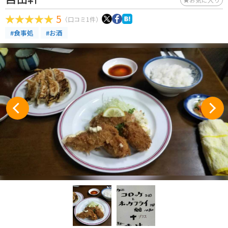
5
（口コミ1件）
#食事処
#お酒