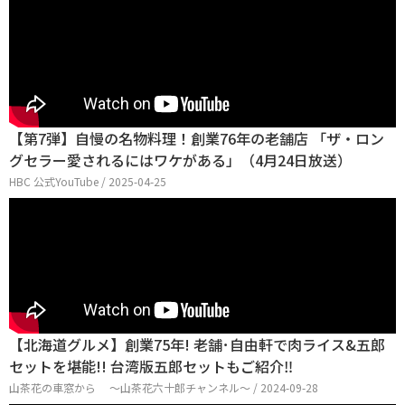
【第7弾】自慢の名物料理！創業76年の老舗店 「ザ・ロン
グセラー愛されるにはワケがある」（4月24日放送）
HBC 公式YouTube / 2025-04-25
【北海道グルメ】創業75年! 老舗･自由軒で肉ライス&五郎
セットを堪能!! 台湾版五郎セットもご紹介‼
山茶花の車窓から ～山茶花六十郎チャンネル～ / 2024-09-28