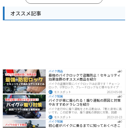
オススメ記事
バイク用品
0
最強のバイクロックで盗難防止！セキュリティ
効果抜群のオススメ商品を紹介
バイクの盗難対策にバイクロックは必須です！チェーン
ロック、U字ロック、ブレードロックなど様々なタイプが
あるので自分の用途に合った使いやすいものを選びまし
モトスポット
2023-05-08
ょう。この記事ではバイクロックの種類と特徴、それぞ
バイク知識
0
れ最強の商品を紹介します。
バイクが車に煽られる！煽り運転の原因と対策
やおすすめドラレコを紹介
バイク走行中に煽り運転をされる割合は、7割と非常に高
いです。この記事では、煽り運転の原因と対策、回避方
法について解説します。抑止力の高いオススメのドライ
モトスポット
2023-10-23
ブレコーダーも紹介しますので、煽り運転対策をしたい
バイク知識
0
人はぜひ参考にしてください。
初心者がバイクに乗るまでに知っておくべきこ