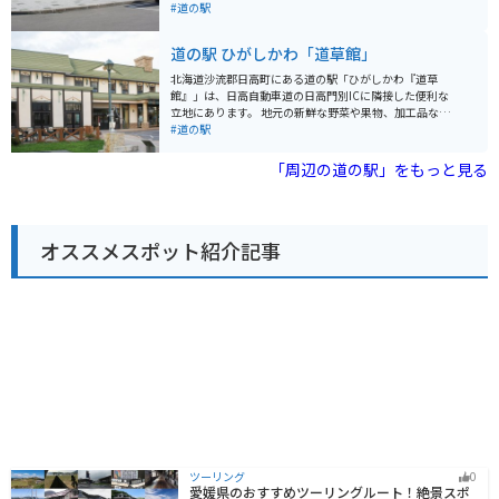
が多く訪れます。道の駅 あさひかわは、地元の情報収集
からは、四季折々の美しい景色を楽しむことができま
#道の駅
の場としても活用できるので、ぜひ立ち寄ってみてくだ
す。 また、自然観察路が整備されており、バードウォッ
さい。
チングや散策に最適です。 ウトナイ湖に生息する動植物
道の駅 ひがしかわ「道草館」
や野鳥について学べるネイチャーセンターもあります。
地元の特産品を販売するショップでは、苫小牧産の新鮮
北海道沙流郡日高町にある道の駅「ひがしかわ『道草
な野菜や果物、海産物などを購入できます。 レストラン
館』」は、日高自動車道の日高門別ICに隣接した便利な
では、地元食材を使った料理が楽しめます。 バイクで訪
立地にあります。 地元の新鮮な野菜や果物、加工品など
れる場合は、駐車場も広く休憩場所としても最適です。
を販売する直売所は、旅の思い出やお土産探しに最適で
#道の駅
苫小牧市内からも近く、観光の拠点としても便利です。
す。 特に、日高地方は良質なサラブレッドの産地として
知られており、馬肉を使った珍しい商品も見つかりま
「周辺の道の駅」をもっと見る
す。 軽食コーナーでは、地元産の食材を使った料理や軽
食を楽しむことができます。 日高昆布ラーメンやジンギ
スカン丼など、北海道の味覚を堪能しましょう。 バイク
で訪れる際には、広々とした駐車場があるので安心で
オススメスポット紹介記事
す。 道の駅からは、広大な牧場風景や日高山脈の雄大な
景色を楽しむことができます。 周辺には、競走馬の育成
牧場や乗馬体験施設などもあり、馬との触れ合いを楽し
むこともできます。 ドライブやツーリングの休憩に、ぜ
ひ道の駅「ひがしかわ『道草館』」へお立ち寄りくださ
い。
ツーリング
0
愛媛県のおすすめツーリングルート！絶景スポ