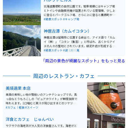
北海道鷹栖町の自然公園です。駐車場横にはキャンプ場
とトイレや自動販売機が設置されている管理棟、少し上
に登るとパークゴルフ場、さらに上に登ると鷹栖町から
大雪山を一望できる展望台があり、いろいろな楽しみ方
#絶景スポット
#キャンプ場
ができる公園です。週末はキャンプ場には、かなりの数
のテントが張られており賑わっています。
神居古潭（カムイコタン）
神居古潭は留萌市に位置する峡谷で、アイヌ語で「カム
イ（神）」「コタン（集落）」と呼ばれ、古くからアイ
ヌの人々の聖地とされています。緑泥片岩が形成する峡
谷には、奇岩やおう穴群があり、アイヌの人々は魔神の
#絶景スポット
#湖｜川｜滝
仕業と恐れていたという歴史があります。 峡谷には吊り
橋があり、景色を楽しめます。峡谷は美しい秋の紅葉が
「周辺の景色が綺麗なスポット」をもっと見る
見られる名所であり、毎年９月２３日に「こたんまつ
り」を開催し、アイヌ文化の継承が行われています。ま
た、対岸にはアイヌ以前の人々の集落跡、旧駅舎があ
周辺のレストラン・カフェ
り、アイヌ以外の先人たちの生活の一端を垣間見ること
ができます。
美瑛選果 本店
美瑛の美味しい物が勢揃いのアンテナショップです。真
っ白なとうもろこしの「ピュアホワイト」が鮮度抜群で
味わえます。1口噛むと果汁が飛び出すほどのツヤツヤさ
なので、訪れた際はぜひ食べてみてください。また、ケ
#カフェ｜軽食
#スイーツ
ーキやプリンといった洋菓子屋やレストラン、美味しい
パン屋も併設されているので、美瑛の味覚を満喫できま
洋食とカフェ じゅんぺい
す。
サクサクの海老丼が大人気の洋食屋さんです。海老がと