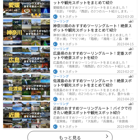
ットや観光スポットをまとめて紹介
愛媛県のおすすめツーリングルートをまとめました！
「北部」「中部」「西部」の3つのルート紹介します。山
や海といった自然だけでなく、気軽に渡れる島もあり
モトスポット
2023-03-20
様々な楽しみ方ができます。バイクで愛媛県にツーリン
ツーリング
0
グに行く際は参考にしてください。
神奈川県のおすすめツーリングルート！絶景ス
ポットや観光スポットをまとめて紹介
神奈川県のおすすめツーリングルートをまとめました！
「宮ヶ瀬」「ヤビツ峠」「箱根」「湘南・江ノ島・鎌
倉」「三浦」「みなとみらい」の6つのルート紹介しま
モトスポット
2023-04-15
す。自然豊かなスポット、歴史ある観光名所、都市部で
ツーリング
0
楽しめるツーリングスポットまで多数あります。バイク
広島県のおすすめツーリングルート！定番スポ
で神奈川県にツーリングに行く際は参考にしてくださ
ットや絶景スポットを紹介
い。
広島県のおすすめツーリングルートをまとめました！
「北部」「南東部」「南西部」の3つのルート紹介しま
す。自然豊かな山と海だけでなく、歴史的価値のある建
モトスポット
2023-02-27
造物も多数あるので、飽きることなくツーリングを堪能
ツーリング
0
できます。バイクで広島県にツーリングに行く際は参考
佐渡島のおすすめツーリングルート！絶景スポ
にしてください。
ットや観光スポットをまとめて紹介
佐渡島のおすすめツーリングルートをまとめました！
「北部」「南部」の2つのルート紹介します。豊かな自然
と歴史的なスポット、トキなどの貴重な動物を見られる
モトスポット
2023-04-23
スポットが多数あります。バイクで佐渡島にツーリング
ツーリング
0
に行く際は参考にしてください。
近畿のおすすめツーリングルート！バイクで行
きたい絶景スポットや観光スポット紹介
近畿のおすすめツーリングスポットをまとめました！
「滋賀県」「京都府」「大阪府」「兵庫県」「奈良県」
「和歌山」の各県の観光地紹介します。自然豊かな山々
モトスポット
2023-09-09
や湖、温泉地が点在し、四季折々の景色を楽しめるスポ
ットが多数あります。バイクで近畿にツーリングに行く
際は参考にしてください。
もっと見る