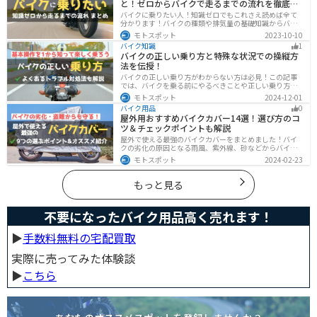
と！ゼロからバイクで走るまでの流れを徹底解
説
バイクに乗りたい人！知識ゼロでもこれさえ読めば全て
分かります！バイクの種類や排気量の基礎知識からバイ
クの選び方、免許の取り方、購入、納車、その後のバイ
モトスポット
2023-10-10
クライフまで全てサポートします！
バイク知識
1
バイクの正しい乗り方と特殊な状況での操縦方
法を伝授！
バイクの正しい乗り方がわからない方は必見！この記事
では、バイクを乗る前にやるべきことや正しい乗り方、
トラブルと対処法を解説しています。実は、車と気をつ
モトスポット
2024-12-01
ける部分はかなり異なるので注意が必要です。この記事
バイク用品
0
を読めば、安全で快適なバイクライフを送れます。
屋外用おすすめバイクカバー14選！選び方のコ
ツ＆チェックポイントも解説
屋外で使える最強のバイクカバーをまとめました！バイ
クの劣化の原因となる雨風、紫外線、砂などからバイク
を守ることはもちろん、盗難やいたずら対策にもなりま
モトスポット
2024-02-23
す。バイクカバーの選び方からオススメまでまとめまし
たので、カバーを探している人はぜひ参考にしてくださ
い。
もっと見る
不要になったバイク用品高く売れます！
▶︎
手数料無料の宅配買取
実際に売ってみた体験談
▶︎
こちら