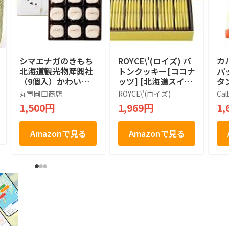
シマエナガのきもち
ROYCE\'(ロイズ) バ
カ
北海道観光物産興社
トンクッキー[ココナ
パ
（9個入）かわいい
ッツ] [北海道スイー
タン
シマエナガ (1箱)
ツ] 25個 (x 1)
袋
丸市岡田商店
ROYCE\'(ロイズ)
Cal
1,500円
1,969円
1,
Amazonで見る
Amazonで見る