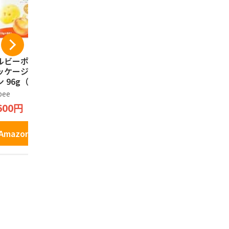
ルビーポテト【新
ISHIYA 白い恋人（ホ
プリッツ グ
ッケージ】ぽてコ
ワイト）12枚入
ごころPRE
 96g（16g*6
もろこし＞
石屋製菓
）1箱
定発売 24.
bee
プリッツ
1,790円
600円
1,277円
Amazonで見る
Amazonで見る
Amazo