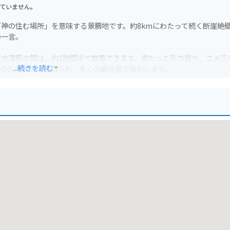
ていません。
神の住む場所」を意味する景勝地です。約8kmにわたって続く断崖絶
の一言。
古潭駅の間は、約1時間半で散策できます。変わった形の岩や、エメラ
...続きを読む
葉の名所としても知られ、多くの観光客で賑わいます。
所も完備されているので安心です。ただし、カーブやアップダウンが多
やキャンプ場もあるので、自然を満喫したいライダーにもおすすめです。