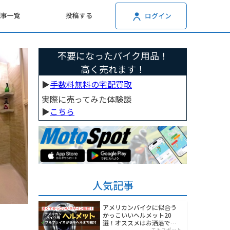
記事一覧
投稿する
ログイン
不要になったバイク用品！
高く売れます！
▶︎
手数料無料の宅配買取
実際に売ってみた体験談
▶︎
こちら
人気記事
アメリカンバイクに似合う
かっこいいヘルメット20
選！オススメはお洒落でワ
モトスポット