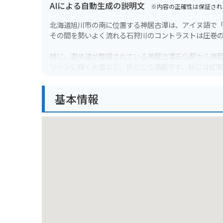
AIによる自動生成の説明文
※内容の正確性は保証され
北海道旭川市の南に位置する神居古潭は、アイヌ語で「
その間を勢いよく流れる石狩川のコントラストは圧巻
特に、遊歩道が整備されている神居古潭石仏駅から神居
リーンに輝く水面など、見どころ満載です。秋には紅
バイクで訪れる際は、国道12号線沿いに駐車場や休憩
基本情報
ので、運転には十分注意してください。周辺には温泉