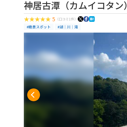
神居古潭（カムイコタン
5
（口コミ1件）
#絶景スポット
#湖｜川｜滝