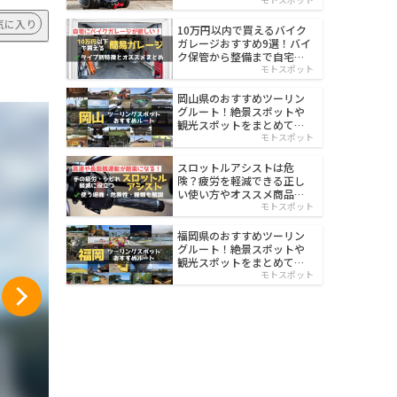
イルド
気に入り
10万円以内で買えるバイク
ガレージおすすめ9選！バイ
ク保管から整備まで自宅で
楽々
モトスポット
岡山県のおすすめツーリン
グルート！絶景スポットや
観光スポットをまとめて紹
介
モトスポット
スロットルアシストは危
険？疲労を軽減できる正し
い使い方やオススメ商品を
紹介
モトスポット
福岡県のおすすめツーリン
グルート！絶景スポットや
観光スポットをまとめて紹
介
モトスポット