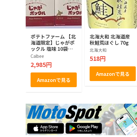
ポテトファーム 【北
北海大和 北海道産
海道限定】じゃがポ
秋鮭荒ほぐし 70g
ックル 塩味 10袋入
北海大和
×２箱
Calbee
518円
2,985円
Amazonで見る
Amazonで見る