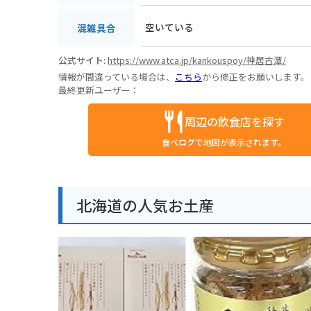
空いている
混雑具合
公式サイト:
https://www.atca.jp/kankouspoy/神居古潭/
情報が間違っている場合は、
こちら
から修正をお願いします。
最終更新ユーザー：
周辺の飲食店を探す
食べログで地図が表示されます。
北海道の人気お土産