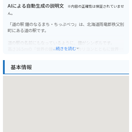
AIによる自動生成の説明文
※内容の正確性は保証されていませ
ん。
「道の駅 鐘のなるまち・ちっぷべつ」は、北海道雨竜郡秩父別
町にある道の駅です。
道の駅の名前にもなっているように、鐘がシンボルです。
...続きを読む
高さ16.5mの「世界の鐘の塔」には、カリヨンとともに世界24
カ国70個の鐘が設置されています。
基本情報
施設内には、地元の農産物が並ぶ直売所や、秩父別町の特産品
であるブロイラーを使った料理が楽しめるレストランがありま
す。
また、パークゴルフ場や温泉施設も併設されているので、ゆっ
たりと過ごしたい方にもおすすめです。
バイクで訪れる際は、広い駐車場があるので安心です。
道の駅周辺には、広大な田園風景が広がっているので、ツーリ
ングの休憩にも最適な場所です。