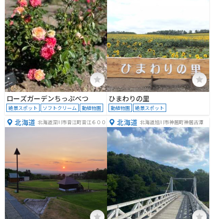
ローズガーデンちっぷべつ
ひまわりの里
絶景スポット
ソフトクリーム
動植物園
動植物園
絶景スポット
北海道
北海道
北海道深川市音江町音江６００
北海道旭川市神居町神居古潭