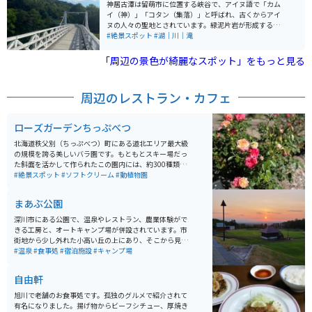
神居古潭は留萌市に位置する峡谷で、アイヌ語で「カム
できます。 アクセス: 旭川や札幌からも車でアクセスし
イ（神）」「コタン（集落）」と呼ばれ、古くからアイ
やすく、道の駅「ちっぷべつ」からもすぐ近くです。
ヌの人々の聖地とされています。緑泥片岩が形成する峡
広々とした無料駐車場: 園内には広めの無料駐車場が完備
谷には、奇岩やおう穴群があり、アイヌの人々は魔神の
#絶景スポット
#湖｜川｜滝
されています。
仕業と恐れていたという歴史があります。 峡谷には吊り
橋があり、景色を楽しめます。峡谷は美しい秋の紅葉が
「周辺の景色が綺麗なスポット」をもっと見る
見られる名所であり、毎年９月２３日に「こたんまつ
り」を開催し、アイヌ文化の継承が行われています。ま
た、対岸にはアイヌ以前の人々の集落跡、旧駅舎があ
周辺のレストラン・カフェ
り、アイヌ以外の先人たちの生活の一端を垣間見ること
ができます。
ローズガーデンちっぷべつ
北海道秩父別（ちっぷべつ）町にある道北エリア最大級
の規模を誇る美しいバラ園です。もともとスキー場だっ
た斜面を活かして作られたこの園内には、約300種類・
3,000株ものバラが咲き誇り、シーズンには町全体が華
#絶景スポット
#ソフトクリーム
#動植物園
やかな香りに包まれます。 斜面を利用した広大な園内に
は、ギリシャ語で「美しい」を意味する「カロスの丘展
まあぶ公園
望台」があります。そこから見下ろすバラの花々と、の
どかな秩父別の田園風景が織りなす景色は、まさに北海
深川市にある公園で、温泉やレストラン、農業体験がで
道らしい開放感に溢れています。 散策のお供に欠かせな
きる工房と、オートキャンプ場が併設されています。市
いのが、売店「バラの城ふろーら」で販売されているピ
街地から少し外れた小高い丘の上にあり、そこから見る
ンク色のローズソフトクリームです。一口食べるとバラ
景色は絶景です。温泉はこじんまりとしていますが、近
#温泉
#食事処
#宿泊施設
#キャンプ場
の優雅な香りがふわっと広がる、この場所ならではのス
くに別の温泉があるので、比較的空いていることも多い
イーツとして人気を集めています。 見頃: 最も華やかな
です。
自由軒
のは7月上旬から中旬です。 入園料: 嬉しいことに入園は
無料（協力金受付あり）で、誰でも気軽に訪れることが
旭川で老舗のお食事処です。孤独のグルメで紹介されて
できます。 アクセス: 旭川や札幌からも車でアクセスし
有名になりました。揚げ物からビーフシチュー、厚焼き
やすく、道の駅「ちっぷべつ」からもすぐ近くです。