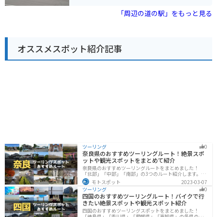
辺には、深川市の歴史や文化に触れることができる施設
どがあります。 特にレストラン風車の手打ちそばは人気
も点在しています。例えば、「戸外炉峠駐車公園」は、
で、お昼時には多くの人で賑わいます。また、併設され
「周辺の道の駅」をもっと見る
パークゴルフ場や遊歩道が整備されており、自然を楽し
ている「うりゅう木工芸館」では、地元産のカラマツを
むことができます。道の駅 ライスランドふかがわを拠点
使った木工製品の販売や木工体験ができます。 バイクで
に、深川市の魅力を満喫してみてください。
訪れる際は、道の駅に隣接する「暑寒別岳登山道」の入
り口もおすすめです。約30分ほど歩くと展望台があり、
オススメスポット紹介記事
田園風景を一望できます。道の駅には、広々とした駐車
場とトイレも完備されているので、ツーリングの休憩場
所としても最適です。 地元の名産品としては、米どころ
としても知られる雨竜町産のお米「ゆめぴりか」や「な
なつぼし」が人気です。また、そばの生産も盛んで、道
の駅で購入することができます。
ツーリング
0
奈良県のおすすめツーリングルート！絶景スポ
ットや観光スポットをまとめて紹介
奈良県のおすすめツーリングルートをまとめました！
「北部」「中部」「南部」の3つのルート紹介します。歴
史のある神社寺院が多数あり、自然豊かや山々、グルメ
モトスポット
2023-03-07
を満喫するツーリングができます。バイクで奈良県にツ
ツーリング
0
ーリングに行く際は参考にしてください。
四国のおすすめツーリングルート！バイクで行
きたい絶景スポットや観光スポット紹介
四国のおすすめツーリングスポットをまとめました！
「徳島県」「香川県」「愛媛県」「高知県」の各県の観