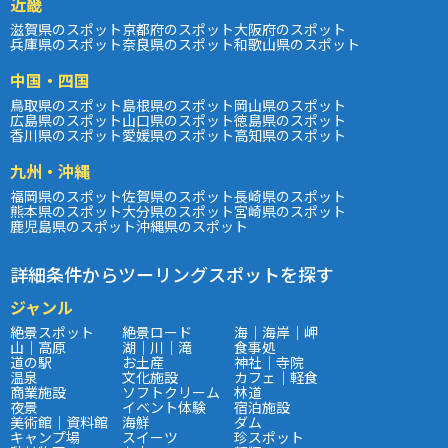
近畿
滋賀県のスポット
京都府のスポット
大阪府のスポット
兵庫県のスポット
奈良県のスポット
和歌山県のスポット
中国・四国
鳥取県のスポット
島根県のスポット
岡山県のスポット
広島県のスポット
山口県のスポット
徳島県のスポット
香川県のスポット
愛媛県のスポット
高知県のスポット
九州・沖縄
福岡県のスポット
佐賀県のスポット
長崎県のスポット
熊本県のスポット
大分県のスポット
宮崎県のスポット
鹿児島県のスポット
沖縄県のスポット
詳細条件からツーリングスポットを探す
ジャンル
絶景スポット
絶景ロード
海｜海岸｜岬
山｜高原
湖｜川｜滝
食事処
道の駅
お土産
神社｜寺院
温泉
文化施設
カフェ｜軽食
商業施設
ソフトクリーム
林道
夜景
イベント体験
宿泊施設
美術館｜資料館
海鮮
ダム
キャンプ場
スイーツ
珍スポット