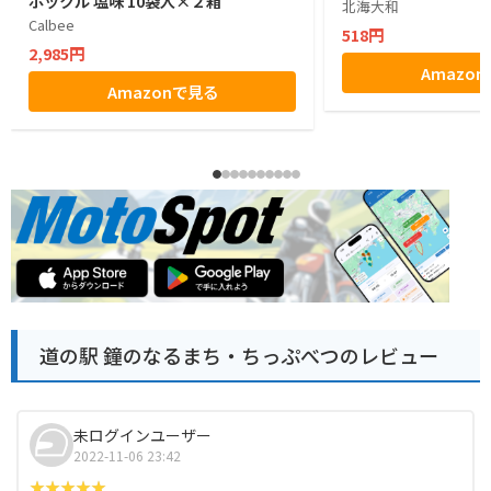
ポックル 塩味 10袋入×２箱
北海大和
Calbee
518円
2,985円
Amazo
Amazonで見る
道の駅 鐘のなるまち・ちっぷべつのレビュー
未ログインユーザー
2022-11-06 23:42