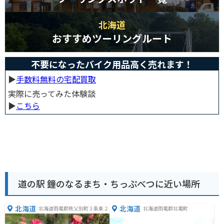
北海道
おすすめツーリングルート
不要になったバイク用品高く売れます！
▶︎
手数料無料の宅配買取
実際に売ってみた体験談
▶︎
こちら
道の駅 鐘のなるまち・ちっぷべつに近い場所
北海道
北海道
北海道雨竜郡秩父別町３条東２
北海道雨竜郡北竜町