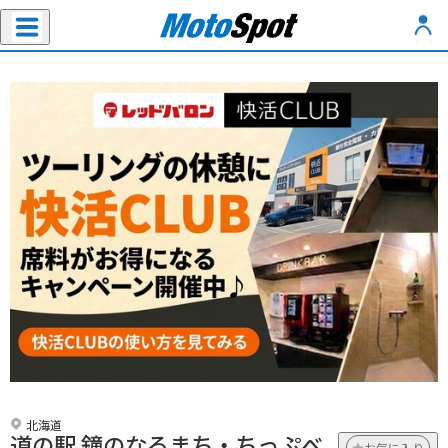
北海道
道の駅 鐘のなるまち・ちっぷべ
お気に入り