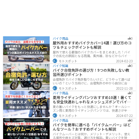
バイク用品
0
屋外用おすすめバイクカバー14選！選び方のコ
ツ＆チェックポイントも解説
屋外で使える最強のバイクカバーをまとめました！バイ
クの劣化の原因となる雨風、紫外線、砂などからバイク
を守ることはもちろん、盗難やいたずら対策にもなりま
モトスポット
2024-02-23
す。バイクカバーの選び方からオススメまでまとめまし
バイク知識
0
たので、カバーを探している人はぜひ参考にしてくださ
バイク合宿免許の選び方！9つの失敗しない教
い。
習所選びポイント
合宿免許でバイク免許取りたいけど、どうやって選べば
いいの？という方向けに、合宿免許の中から自分に合っ
た教習所を選ぶ方法をまとめました。押さえるべきポイ
モトスポット
2022-11-28
ントは9つです。料金をできるだけ抑えたり、旅行も兼ね
バイク用品
0
て楽しみたい人必見です！
夏用ライディングパンツおすすめ10選！暑くて
も安全快適おしゃれなメッシュズボンでバイク
に乗ろう
夏の暑いバイクをもっと快適にしませんか？オールシー
ズン用と夏用のライディングパンツでは、快適さが全然
違います。生地の大半がメッシュ素材で作られた夏用で
モトスポット
2024-07-22
は通気性・透湿性に優れており、熱気を逃しつつ汗をし
バイク用品
0
っかりと乾かしてくれます。そんな夏用ライディングパ
バイクを簡単に運べる「バイクムーバー」はど
ンツの選び方や特徴オススメ商品をまとめました。
んなツール？おすすめポイントも解説
バイクムーバーとは何か、メリット・デメリット、使え
る場所や床キズ対策、選び方を解説。重いバイクを狭い