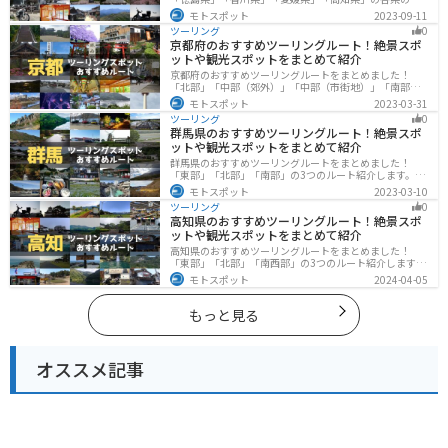
光地紹介します。自然豊かな山々や湖、温泉地が点在
モトスポット
2023-09-11
し、四季折々の景色を楽しめるスポットが多数ありま
ツーリング
0
す。バイクで四国にツーリングに行く際は参考にしてく
京都府のおすすめツーリングルート！絶景スポ
ださい。
ットや観光スポットをまとめて紹介
京都府のおすすめツーリングルートをまとめました！
「北部」「中部（郊外）」「中部（市街地）」「南部」
の4つのルート紹介します。古い町並みや神社仏閣、自然
モトスポット
2023-03-31
に囲まれた風光明媚なスポットが数多く存在し、様々な
ツーリング
0
楽しみ方ができます。バイクで京都府にツーリングに行
群馬県のおすすめツーリングルート！絶景スポ
く際は参考にしてください。
ットや観光スポットをまとめて紹介
群馬県のおすすめツーリングルートをまとめました！
「東部」「北部」「南部」の3つのルート紹介します。草
津温泉や伊香保温泉など全国でも有名な温泉や豊かな自
モトスポット
2023-03-10
然を満喫するツーリングができます。バイクで群馬県に
ツーリング
0
ツーリングに行く際は参考にしてください。
高知県のおすすめツーリングルート！絶景スポ
ットや観光スポットをまとめて紹介
高知県のおすすめツーリングルートをまとめました！
「東部」「北部」「南西部」の3つのルート紹介します。
山と海どちらも楽しめるスポットが多数あり、様々な楽
モトスポット
2024-04-05
しみ方ができます。バイクで高知県にツーリングに行く
際は参考にしてください。
もっと見る
オススメ記事