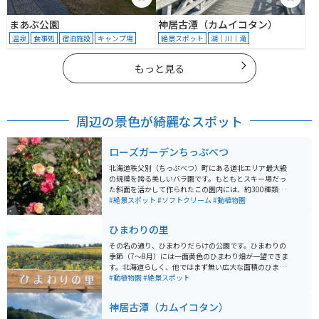
まあぶ公園
神居古潭（カムイコタン）
温泉
食事処
宿泊施設
キャンプ場
絶景スポット
湖｜川｜滝
もっと見る
周辺の景色が綺麗なスポット
ローズガーデンちっぷべつ
北海道秩父別（ちっぷべつ）町にある道北エリア最大級
の規模を誇る美しいバラ園です。もともとスキー場だっ
た斜面を活かして作られたこの園内には、約300種類・
3,000株ものバラが咲き誇り、シーズンには町全体が華
#絶景スポット
#ソフトクリーム
#動植物園
やかな香りに包まれます。 斜面を利用した広大な園内に
は、ギリシャ語で「美しい」を意味する「カロスの丘展
ひまわりの里
望台」があります。そこから見下ろすバラの花々と、の
どかな秩父別の田園風景が織りなす景色は、まさに北海
その名の通り、ひまわりだらけの公園です。ひまわりの
道らしい開放感に溢れています。 散策のお供に欠かせな
季節（7〜8月）には一面黄色のひまわり畑が一望できま
いのが、売店「バラの城ふろーら」で販売されているピ
す。北海道らしく、他ではまず無い広大な面積のひまわ
ンク色のローズソフトクリームです。一口食べるとバラ
り畑は圧巻です。
#動植物園
#絶景スポット
の優雅な香りがふわっと広がる、この場所ならではのス
イーツとして人気を集めています。 見頃: 最も華やかな
神居古潭（カムイコタン）
のは7月上旬から中旬です。 入園料: 嬉しいことに入園は
無料（協力金受付あり）で、誰でも気軽に訪れることが