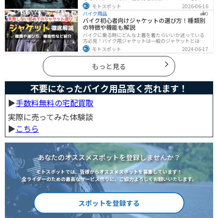
ガレージで楽に移動したい方へ、ワールドウォークやFov
モトスポット
2026-06-16
nyなどおすすめ商品2選の特徴も紹介します。駐車時の切
バイク用品
0
り返しや転倒の不安を減らしたいライダー必見です。導
バイク初心者向けジャケットの選び方！種類別
入前の注意点もわかります。安全面まで確認。
の特徴や機能も解説
バイクに乗る時にどんな上着を着たらいいか迷っている
方必見！バイク用ジャケットは一般のジャケットとは違
い、バイク専用に作られています。動きやすさ・快適
モトスポット
2024-06-17
さ・機能性・デザイン性など様々なメリットがありま
す。この記事では、ジャケットの種類や選び方など初心
者が知っておくべきことをまとめました。
もっと見る
不要になったバイク用品高く売れます！
▶︎
手数料無料の宅配買取
実際に売ってみた体験談
▶︎
こちら
あなたのオススメスポットを登録しませんか？
モトスポットでは、皆様からオススメスポットを募集しています！
全ライダーのための最高なサービス作りに、ご協力よろしくお願いいたします。
スポットを登録する