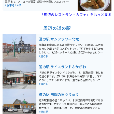
玉子まで、メニューが豊富で選ぶのが楽しいお店です。
広々とした無料駐車場: 園内には広めの無料駐車場が完備
店内は広くなく、人気店なので開店時を狙うことをオス
#食事処
#お酒
されています。
スメします。
「周辺のレストラン・カフェ」をもっと見る
周辺の道の駅
道の駅 サンフラワー北竜
北海道北竜町にある道の駅 サンフラワー北竜は、広大な
ひまわり畑で有名なスポットです。7月下旬から8月上旬
にかけて、約23ヘクタールの畑に150万本のひまわりが
咲き乱れる風景は圧巻で、夏の北海道を代表する絶景と
#道の駅
言えるでしょう。 道の駅には、地元の農産物直売所やレ
ストランがあり、北竜町産の新鮮な野菜や、ひまわり油
道の駅 ライスランドふかがわ
を使った特産品などを購入できます。ひまわりソフトク
リームも人気です。また、ひまわりの種や苗なども販売
「道の駅 ライスランドふかがわ」は、北海道深川市にあ
しており、お土産に最適です。 バイクで訪れる場合、駐
る道の駅です。深川市は北海道の中央部に位置し、米ど
車場も広々としているので安心です。周辺には、ひまわ
ころとして知られています。 道の駅の名前にもなってい
り畑を眺めながら走れる道もあり、ツーリングにも最適
る通り、お米が有名で、併設されている「深川市農産物
#道の駅
な場所と言えるでしょう。
直売所」では、地元産の新鮮な農産物を購入できます。
特に、ブランド米「ふっくりんこ」は、粘りがあり、冷
道の駅 田園の里うりゅう
めても美味しいと評判なので、お土産に最適です。 ま
た、道の駅には、レストランや軽食コーナーがあり、地
道の駅 田園の里うりゅうは、北海道雨竜郡雨竜町にある
元の食材を使った料理を楽しむことができます。深川産
道の駅です。広々とした敷地には、地元産の新鮮な農産
の米粉を使ったパンやスイーツも人気です。バイクで訪
物が並ぶ「田園の里市場」や、雨竜町の特産品であるそ
れた際には、駐車場も広々としているので安心です。 周
ばや米粉を使ったパンが味わえる「レストラン風車」な
#道の駅