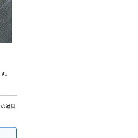
です。
下の道具