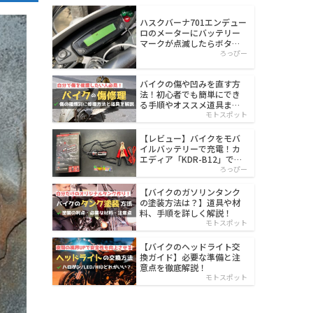
ハスクバーナ701エンデュー
ロのメーターにバッテリー
マークが点滅したらボタン
電池を交換する
ろっぴー
バイクの傷や凹みを直す方
法！初心者でも簡単にでき
る手順やオススメ道具まと
め
モトスポット
【レビュー】バイクをモバ
イルバッテリーで充電！カ
エディア「KDR-B12」でバ
ッテリー上がり対策
ろっぴー
【バイクのガソリンタンク
の塗装方法は？】道具や材
料、手順を詳しく解説！
モトスポット
【バイクのヘッドライト交
換ガイド】必要な準備と注
意点を徹底解説！
モトスポット